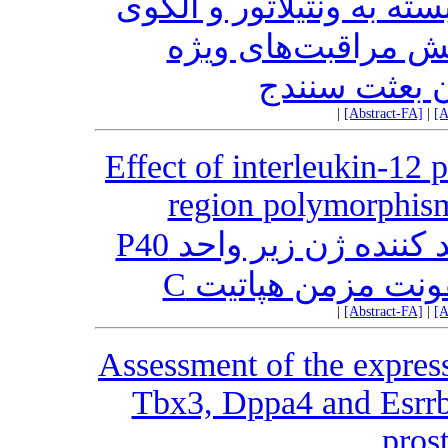
ته به ونتیلاتور و الگوی
خش مراقبت‌های ویژه
ن بعثت سنندج
|
[Abstract-FA]
|
[A
Effect of interleukin-12 
region polymorphism
تأثیر پلی مورفیسم ناحیه غیر کد کننده ژن زیر واحد P40
|
[Abstract-FA]
|
[A
Assessment of the express
Tbx3, Dppa4 and Esrrb)
pros