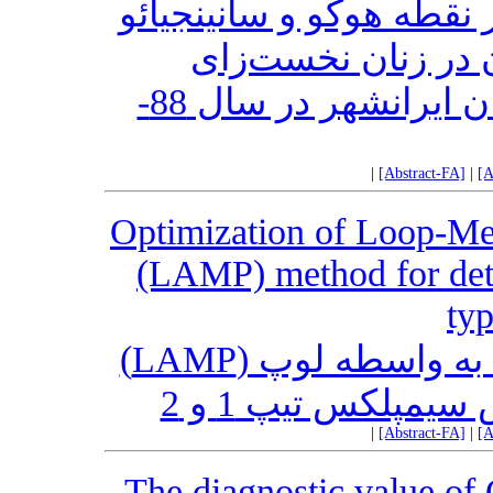
 نقطه هوکو و سانینجیائو
در زنان نخست‌‌زای
مراجعه‌کننده به بیمارستان ایران ایرانشهر در سال 88-
|
[Abstract-FA]
|
[A
Optimization of Loop-Med
(LAMP) method for dete
typ
بهینه نمودن تکنیک تکثیر هم دما به واسطه لوپ (LAMP)
پلکس تیپ 1 و 2
|
[Abstract-FA]
|
[A
The diagnostic value of