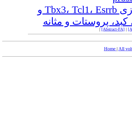
بررسی بیان ژن‌های خودبازسازی Tbx3، Tcl1، Esrrb و
|
[Abstract-FA]
|
[A
Home
|
All vo