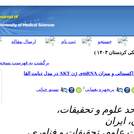
[ English ]
]
Archive
[
برگشت به فهرست نسخه ها
تاثیر پارا-سایمن بر روی گلوکز، انسولین، ظرفیت آنتی اکسیدانی و میزان mRNAی ژن AKT در مدل دیابت القا
نسیم حیاتی
،
۱- قات
۲- ت و فناوری