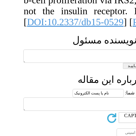
b-cell prolifer
not the insuli
[
DOI:10.2337/
ول
ه