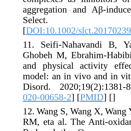
aggregation a
Select.
[
DOI:10.1002/s
11. Seifi-Na
Ghobeh M, Eb
and physical a
model: an in vi
Disord. 2020;
020-00658-2
] [
12. Wang S, W
RM, eta al. T