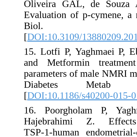
Oliveira GAL
Evaluation of 
Biol. 
[
DOI:10.3109/
15. Lotfi P, 
and Metformi
parameters of m
Diabetes 
[
DOI:10.1186/
16. Poorgho
Hajebrahimi
TSP‑1‑human e