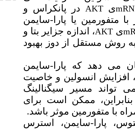
ر پانکراس و
یا پارا-سایمن
، زه جزایر بتا و
 از دوز بهبود
ه پارا-سایمن
ولین
و
خاصیت
ر سیگنالینگ
مکن است برای
.
موثر باشد
مین
، یمن، استرس