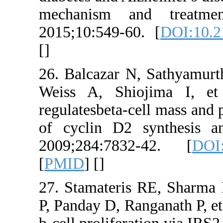
mechanism a
2015;10:549-6
[
]
26. Balcazar N
Weiss A, Shi
regulatesbeta-c
of cyclin D2 
2009;284:783
[
PMID
] [
]
27. Stamateri
P, Panday D, Ra