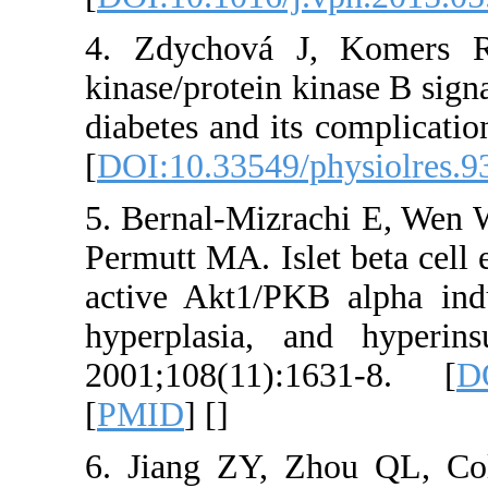
4. Zdychová 
kinase/protein 
diabetes and it
[
DOI:10.33549/
5. Bernal-Mizr
Permutt MA. Isl
active Akt1/PK
hyperplasia, 
2001;108(11)
[
PMID
] [
]
6. Jiang ZY,