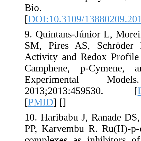
Bio. 
[
DOI:10.3109/
9. Quintans-Jú
SM, Pires AS,
Activity and R
Camphene, p
Experimen
2013;2013:
[
PMID
] [
]
10. Haribabu 
PP, Karvembu 
complexes as 