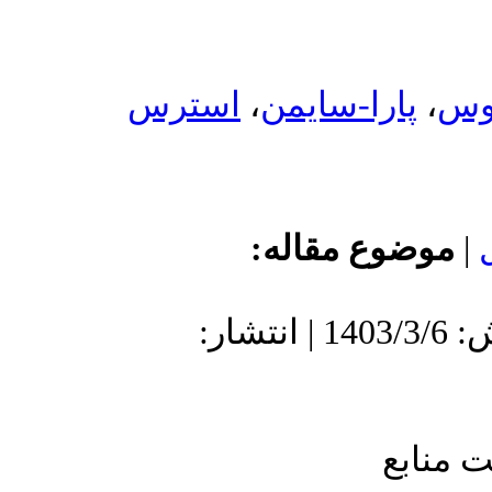
استرس
،
من
اله
: 1402/10/27 | پذیرش: 1403/3/6 | انتشار