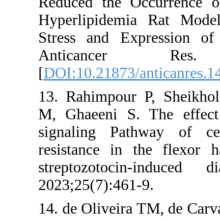
Reduced the O
Hyperlipidem
Stress and Ex
Anticance
[
DOI:10.21873/
13. Rahimpour
M, Ghaeeni S.
signaling Pat
resistance in
streptozotoc
2023;25(7):461
14. de Oliveir