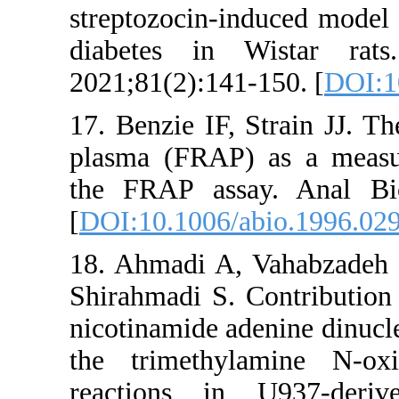
streptozocin‑i
diabetes in 
2021;81(2):141
17. Benzie IF, 
plasma (FRAP)
the FRAP assa
[
DOI:10.1006/a
18. Ahmadi A,
Shirahmadi S. C
nicotinamide ad
the trimethyl
reactions i