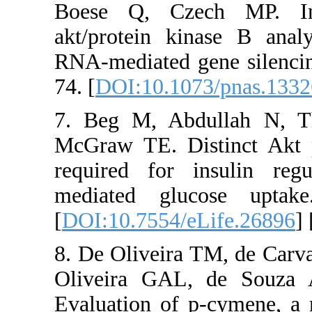
Boese Q, Cze
akt/protein k
RNA-mediated 
74. [
DOI:10.10
7. Beg M, Ab
McGraw TE. Di
required for 
mediated glu
[
DOI:10.7554/
8. De Oliveira
Oliveira GAL
Evaluation of 