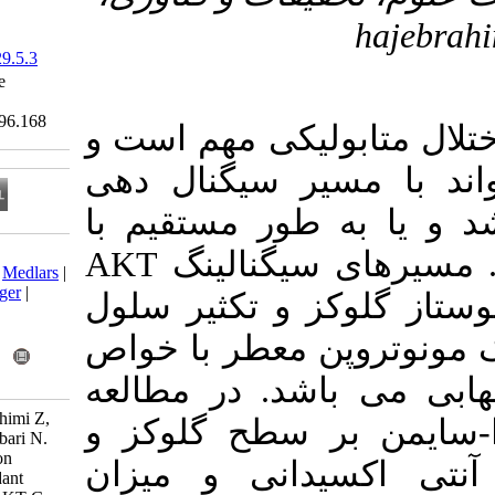
‎ 10.61186/sjku.29.5.3
Research code: --
Ethics code:
IR.IAU.SRB.REC.1396.168
یکی مهم است و
ر سیگنال دهی
ور مستقیم با
Download citation:
AKT
یگنالینگ
BibTeX
|
RIS
|
EndNote
|
Medlars
|
ProCite
|
Reference Manager
|
و تکثیر سلول
RefWorks
Send citation to:
 معطر با خواص
Mendeley
Zotero
RefWorks
شد. در مطالعه
Arabloei Sani M, Hajebrahimi Z,
 سطح گلوکز و
Yaghmaei P, Hayati Roodbari N.
The Effect of P-Cymene on
انی و میزان
Glucose, Insulin, Antioxidant