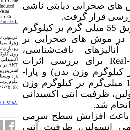
Power, and the Level of AKT Gene
 دیابتی ناشی
mRNA in Streptozotocin-Induced
Diabetes Model in Male Wistar
.
رفت
Rats. SJKU 2024; 29 (5) :25-36
URL:
http://sjku.muk.ac.ir/article-1-
یق 55 میلی گرم بر کیلوگرم
8288-fa.html
ای صحرایی نر
عربلوئی ثانی مریم، حاج ابراهیمی
زهرا، یغمایی پریچهره، حیاتی
 بافت‌شناسی
رودباری نسیم. تاثیر پارا-سایمن بر
روی گلوکز، انسولین، ظرفیت آنتی
ررسی اثرات
اکسیدانی و میزان mRNAی ژن
AKT در مدل دیابت القا شده با
رم وزن بدن) و پارا
استرپتوزوتوسین در موش های نر
نژاد ویستار. مجله علمي دانشگاه
(یلی‌گرم بر کیلوگرم وزن
علوم پزشكي كردستان. ۱۴۰۳; ۲۹
(۵) :۲۵-۳۶
آنتی اکسیدانی
URL:
http://sjku.muk.ac.ir/article-۱-۸۲۸۸-
fa.html
یش سطح سرمی
ظرفیت
آنتی