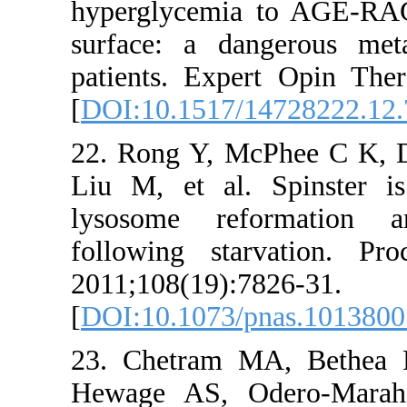
hyperglycemia
surface: a da
patients. Expe
[
DOI:10.1517/
22. Rong Y, M
Liu M, et al.
lysosome re
following st
2011;108(19):7
[
DOI:10.1073/
23. Chetram 
Hewage AS, 