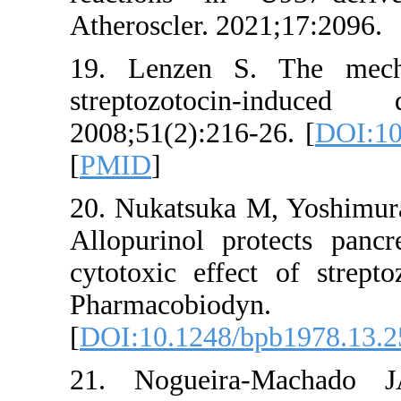
Atheroscler. 2
19. Lenzen S
streptozotoc
2008;51(2):216
[
PMID
]
20. Nukatsuka
Allopurinol pr
cytotoxic effe
Pharmaco
[
DOI:10.1248/
21. Nogueir