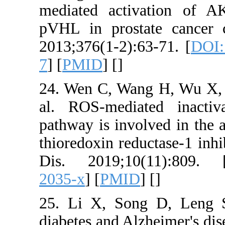
mediated acti
pVHL in prost
2013;376(1-2):
7
] [
PMID
] [
]
24. Wen C, Wa
al. ROS-medi
pathway is invo
thioredoxin red
Dis. 2019;10
2035-x
] [
PMI
25. Li X, So
diabetes and Al