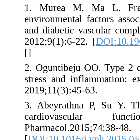
1. Murea M,
environmental 
and diabetic v
2012;9(1):6-22
[
]
2. Oguntibeju 
stress and inf
2019;11(3):45-
3. Abeyrathna
cardiovasc
Pharmacol.2015
[
DOI:10.1016/j