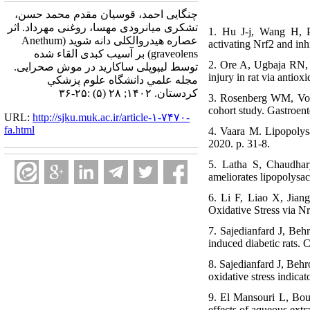
چنگایی احمد، قوسیان مقدم محمد حسن،
تشکری میانرودی مهسا، روغنی مهرداد. اثر
1. Hu J-j, Wang H, Pa
عصاره هیدروالکلی دانه شوید (Anethum
activating Nrf2 and in
graveolens) بر آسیب کبدی القاء شده
2. Ore A, Ugbaja RN, 
توسط لیپوپلی ساکارید در موش صحرایی.
injury in rat via anti
مجله علمي دانشگاه علوم پزشكي
كردستان. ۱۴۰۲; ۲۸ (۵) :۲۵-۳۶
3. Rosenberg WM, Voel
cohort study. Gastroen
URL:
http://sjku.muk.ac.ir/article-۱-۷۴۷۰-
fa.html
4. Vaara M. Lipopolysa
2020. p. 31-8.
5. Latha S, Chaudhary
ameliorates lipopolysa
6. Li F, Liao X, Jian
Oxidative Stress via 
7. Sajedianfard J, Behr
induced diabetic rats.
8. Sajedianfard J, Behr
oxidative stress indicat
9. El Mansouri L, Bou
effects of aqueous ext