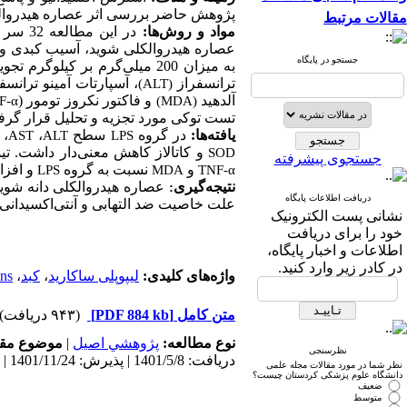
پژوهش حاضر بررسی اثر عصاره هیدروالک.
مقالات مرتبط
مواد و روش‌ها:
عصاره هیدروالکلی شوید، آسیب کبدی و 
جستجو در پایگاه
به میزان 200 میلی‌گرم بر کیل
ترانسفراز
آسپارتات آمینو ترانسفرا
(ALT)
آلدهید
و فاکتور نکروز تومور (
F-α
(MDA)
تست توکی
مورد تجزیه و تحلیل قرار گرف.
،
،
سطح
در گروه
یافته‌ها:
AST
ALT
LPS
و کاتالاز کاهش معنی‌دار داشت. ت
SOD
جستجوی پیشرفته
و
نسبت به گروه
و افز.
LPS
MDA
TNF-α
نتیجه‌گیری
عصاره هیدروالکلی دانه شوید 
:
دریافت اطلاعات پایگاه
علت خاصیت ضد التهابی و آنتی‌اکسیدان.
نشانی پست الکترونیک
خود را برای دریافت
اطلاعات و اخبار پایگاه،
در کادر زیر وارد کنید.
ns
،
کبد
،
لیپوپلی ساکارید
واژه‌های کلیدی:
(۹۴۳ دریافت)
[PDF 884 kb]
متن کامل
موضوع مق:
|
پژوهشي اصیل
نوع مطالعه:
نظرسنجی
دریافت: 1401/5/8 | پذیرش: 1401/11/24 | انتشار: 1402/9/15
نظر شما در مورد مقالات مجله علمی
دانشگاه علوم پزشکی کردستان چیست؟
ضعیف
متوسط