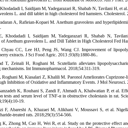
Khodadadi I, Saidijam M, Yadegarazari R, Shabab N, Tavilani H, et al. 
eolens L. and dill tablet in high cholesterol fed hamsters. Cholesterol
adaran A, Rafieian-Kopaei M. Anethum graveolens and hyperlipidemia:
.
, Khodadadi I, Saidijam M, Yadegarazari R, Shabab N, Tavilani
 of Anethum graveolens L. and Dill Tablet in High Cholesterol Fed Ha
hyau CC, Lee HJ, Peng JS, Wang CJ. Improvement of lipopolysac
erry extracts. J Sci Food Agric. 2013 ;93(8):1880-86..
 T, Zeinali H, Roghani M. Scutellarin alleviates lipopolysaccharide
ing mechanisms. Int Immunopharmacol. 2018;54:311-319.
Roghani M, Kiasalari Z, Khalili M. Paeonol Ameliorates Cuprizone
ough Inhibition of Oxidative and Inflammatory Events. J Mol Neurosci.
nzadeh K, Rouhani S, Zandi F, Ahmadi A, Khalwatian P, et al. Effec
on tests and serum level of TNF-α in obstructive cholestasis in rat. Sci
;19(4):10-19.
i F, Abareshi A, Khazaei M, Alikhani V, Moussavi S, et al. Nigella 
haride-treated rats. 2018;29(3):554-566.
K, Zhong M, Cao H, Wei R, et al. Study on the protective effect and