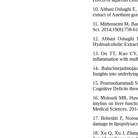
10. Abbasi Oshaghi E, 
extract of Anethum grav
11. Mirhosseini M, Bar
Sci. 2014;19(8):758-61
12. Abbasi Oshaghi E
Hydroalcoholic Extract
13. Ou TT, Kuo CY, C
inflammation with mulb
14. Baluchnejadmojarad
Insights into underly
15. Pourmohammadi S, 
Cognitive Deficits thr
16. Moloudi MR, Hassa
intybus on liver functi
Medical Sciences. 2014
17. Beheshti F, Norouz
damage in lipopolysacc
18. Xu Q, Xu J, Zhang 