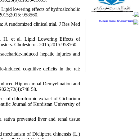
Lipid lowering effects of hydroalcoholic
. 2015;2015: 958560.
 A randomized clinical trial. J Res Med
 H, et al. Lipid Lowering Effects of
msters. Cholesterol. 2015;2015:958560.
charide-induced hepatic injuries and
-induced cognitive deficits in the rat:
-Induced Hippocampal Demyelination and
 2022;72(4):748-58.
t of chloroformic extract of Cichorium
entific Journal of Kurdistan University of
sativa prevented liver and renal tissue
 mechanism of Dicliptera chinensis (L.)