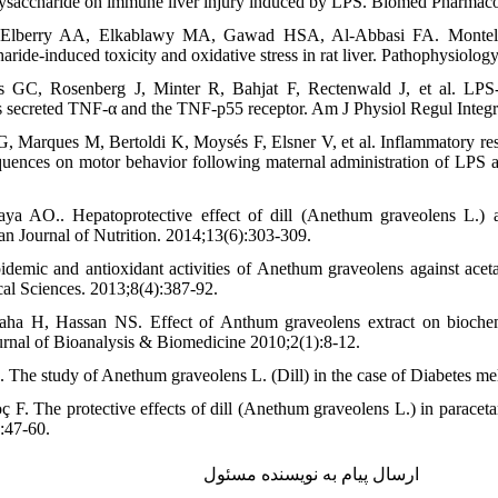
lysaccharide on immune liver injury induced by LPS. Biomed Pharmaco
lberry AA, Elkablawy MA, Gawad HSA, Al-Abbasi FA. Montelukast
aride-induced toxicity and oxidative stress in rat liver. Pathophysiolog
GC, Rosenberg J, Minter R, Bahjat F, Rectenwald J, et al. LPS-in
res secreted TNF-α and the TNF-p55 receptor. Am J Physiol Regul Int
 G, Marques M, Bertoldi K, Moysés F, Elsner V, et al. Inflammatory res
equences on motor behavior following maternal administration of LPS a
a AO.. Hepatoprotective effect of dill (Anethum graveolens L.) a
tan Journal of Nutrition. 2014;13(6):303-309.
demic and antioxidant activities of Anethum graveolens against acet
al Sciences. 2013;8(4):387-92.
ha H, Hassan NS. Effect of Anthum graveolens extract on biochemic
ournal of Bioanalysis & Biomedicine 2010;2(1):8-12.
. The study of Anethum graveolens L. (Dill) in the case of Diabetes me
The protective effects of dill (Anethum graveolens L.) in paracetam
):47-60.
ارسال پیام به نویسنده مسئول