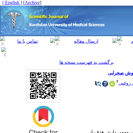
[ English ]
]
Archive
[
برگشت به فهرست نسخه ها
۴
 روغنی
) همی دارند. هدف از