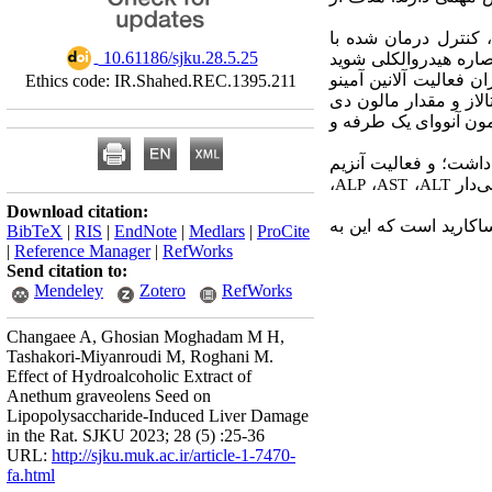
2 گرم به چهار گروه کنترل، کنترل درمان شده با
‎ 10.61186/sjku.28.5.25
اره هیدروالکلی شوید
زان فعالیت آلانین آمینو
Ethics code: IR.Shahed.REC.1395.211
) لاز و مقدار مالون دی
ون آنووای یک طرفه و
اشت؛ و فعالیت آنزیم
،
،
،
ی‌دار
ALP
AST
ALT
Download citation:
اکارید است که این به
BibTeX
|
RIS
|
EndNote
|
Medlars
|
ProCite
|
Reference Manager
|
RefWorks
Send citation to:
Mendeley
Zotero
RefWorks
Changaee A, Ghosian Moghadam M H,
Tashakori-Miyanroudi M, Roghani M.
Effect of Hydroalcoholic Extract of
Anethum graveolens Seed on
Lipopolysaccharide-Induced Liver Damage
in the Rat. SJKU 2023; 28 (5) :25-36
URL:
http://sjku.muk.ac.ir/article-1-7470-
fa.html