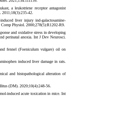
ther. 2021;134:111159.
, a leukotriene receptor antagonist
y. 2011;18(3):235-42.
duced liver injury ind-galactosamine-
egr Comp Physiol. 2000;278(5):R1202-R9.
ponse and oxidative stress in developing
nd perinatal anoxia. Int J Dev Neurosci.
nd fennel (Foeniculum vulgare) oil on
aminophen induced liver damage in rats.
al and histopathological alteration of
llitus (DM). 2020;10(4):248-56.
ol-induced acute toxication in mice. Int