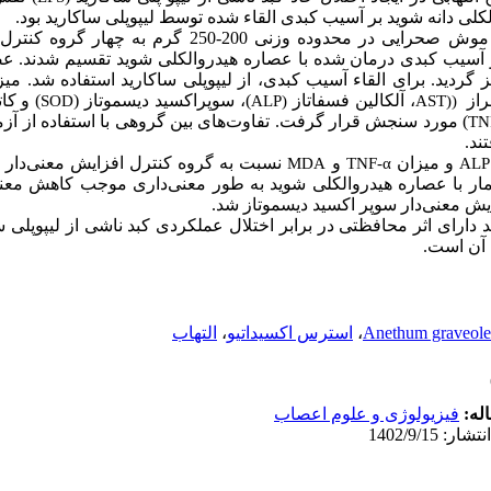
لی دانه شوید بر آسیب کبدی القاء شده توسط لیپوپلی ساکارید بود
در این مطالعه 32 سر موش صحرایی در محدوده وزنی 200-50
آسیب کبدی درمان شده با عصاره هیدروالکلی شوید تقسیم شدند. عص
وگرم تجویز گردید. برای القاء آسیب کبدی، از لیپوپلی ساکارید استفاده شد. می
، ز
، آلکالین فسفاتاز
)، سوپراکسید دیسموتاز (
و کاتا
SOD
ALP)
AST)
(
) مورد سنجش قرار گرفت. تفاوت‌های بین گروهی با استفاده از
آزم
TN
تند
و میزان
و
نسبت به گروه کنترل افزایش معنی‌دار د
MDA
TNF-α
ALP
یمار با عصاره هیدروالکلی شوید به طور معنی‌داری موجب کاهش معن
ایش معنی‌دار سوپر اکسید دیسموتاز شد
دارای اثر محافظتی در برابر اختلال عملکردی کبد ناشی از لیپوپلی س
ی آن است
التهاب
،
استرس اکسیداتیو
،
Anethum graveole
اله
فیزیولوژی و علوم اعصاب