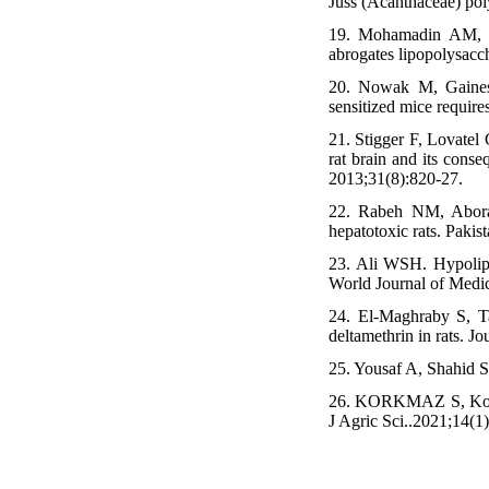
Juss (Acanthaceae) po
19. Mohamadin AM, E
abrogates lipopolysacch
20. Nowak M, Gaines 
sensitized mice requi
21. Stigger F, Lovatel
rat brain and its cons
2013;31(8):820-27.
22. Rabeh NM, Aboray
hepatotoxic rats. Pakis
23. Ali WSH. Hypolipi
World Journal of Medic
24. El-Maghraby S, Ta
deltamethrin in rats. J
25. Yousaf A, Shahid S
26. KORKMAZ S, Koç F. 
J Agric Sci..2021;14(1