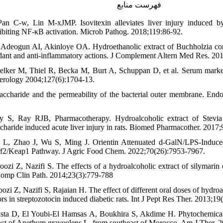
فهرست منابع
n C-w, Lin M-xJMP. Isovitexin alleviates liver injury induced by
hibiting NF-κB activation. Microb Pathog. 2018;119:86-92.
Adeogun AI, Akinloye OA. Hydroethanolic extract of Buchholzia cori
oxidant and anti-inflammatory actions. J Complement Altern Med Res. 20
ker M, Thiel R, Becka M, Burt A, Schuppan D, et al. Serum markers d
terology 2004;127(6):1704-13.
ccharide and the permeability of the bacterial outer membrane. Endo
 S, Ray RJB, Pharmacotherapy. Hydroalcoholic extract of Stevia r
ccharide induced acute liver injury in rats. Biomed Pharmacother. 2017
g L, Zhao J, Wu S, Ming J. Orientin Attenuated d-GalN/LPS-Induced 
Nrf2/Keap1 Pathway. J Agric Food Chem. 2022;70(26):7953-7967.
oozi Z, Nazifi S. The effects of a hydroalcoholic extract of silymarin 
 Comp Clin Path. 2014;23(3):779-788
oozi Z, Nazifi S, Rajaian H. The effect of different oral doses of hydroa
ors in streptozotocin induced diabetic rats. Int J Pept Res Ther. 2013;19
sta D, El Youbi-El Hamsas A, Boukhira S, Akdime H. Phytochemical s
ract of Anethum graveolens L. from southeast of Morocco. Am J Ther. 