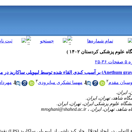
۳
۲
مهرداد
،
مهسا تشکری میانرودی
،
سیان مقدم
mroghani@shahed.ac.ir
التهابی در ایجاد اختلال حاد کبد ناشی از لیپو پلی ساکارید
نقش م
LPS