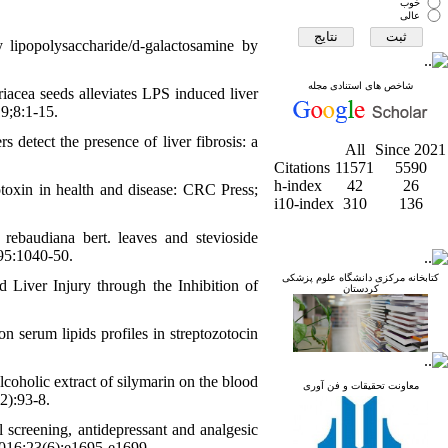
خوب
عالی
 lipopolysaccharide/d-galactosamine by
شاخص های استنادی مجله
acea seeds alleviates LPS induced liver
19;8:1-15.
etect the presence of liver fibrosis: a
All
Since 2021
Citations
11571
5590
h-index
42
26
toxin in health and disease: CRC Press;
i10-index
310
136
ebaudiana bert. leaves and stevioside
;95:1040-50.
کتابخانه مرکزی دانشگاه علوم پزشکی
Liver Injury through the Inhibition of
کردستان
on serum lipids profiles in streptozotocin
lcoholic extract of silymarin on the blood
معاونت تحقیقات و فن آوری
(2):93-8.
creening, antidepressant and analgesic
2016;23(6):e1695-e1699.