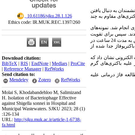
شمندان به دنبال یافتن
‎ 10.61186/sjku.28.1.126
اکتری‌های مقاوم به چند
Ethics code: IR.MUK.REC.1397/260
ری انجام شد
نمونه‌های
تر 0/22 میکرومتر فیلتره شدند. سپس برای تقویت
باکتریوفاژ 50 میلی لیتر آب فیلتر ‌شده را با حجم دو برابر نوترینت براث و باکتری میزبان در 37 درجه سلسیوس به مدت 24 ساعت در
 باکتریوفاژ جدا شده
از
الکترونی نشان داد که
Download citation:
 علیه باکتری‌های گرم
BibTeX
|
RIS
|
EndNote
|
Medlars
|
ProCite
|
Reference Manager
|
RefWorks
Send citation to:
طالعه فاژ درمانی علیه
Mendeley
Zotero
RefWorks
Molai S, Khodabandehloo M, Salimizand
H. Isolation of Bacteriophage Effective
against Shigella sonnei in Hospital and
Municipal Wastewaters. SJKU 2023; 28 (1)
:126-134
URL:
http://sjku.muk.ac.ir/article-1-6738-
fa.html