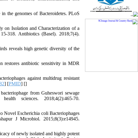
de in the genomes of Bacteroidetes. PLoS
 on Isolation and Characterization of a
5-318. Antibiotics (Basel). 2018;7(4).
s reveals high genetic diversity of the
restores antibiotic sensitivity in MDR
eriophages against multidrug resistant
82
] [
PMID
] [
]
f bacteriophage from Guheswori sewage
ealth sciences. 2018;4(2):465-70.
wo Novel Escherichia coli Bacteriophages
hapur J Microbiol. 2015;8(3):e14945.
icacy of newly isolated and highly potent