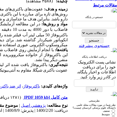
چکیده:
(۳۵۸۸ مشاهده)
مقالات مرتبط
زمینه و هدف:
عفونت‌های‌ باکتری‌های مقا
رو‌ش‌های تازه برای مبارزه با این باکتری‌
جستجو در پایگاه
دارو باشد. بنابراین هدف ما جداسازی و ش.
مواد و روش
ها:
در این مطالعه آزمایشگاهی 250 میلی لیتر از فاضلاب بیمارستانی و فاضلا
دقیقه
10
مدت
به
4000
دور
فاضلاب با
انکوباتور شیکردار گذاشته شد. برای دید
میکروسکوپ الکترونی عبوری اس
تفاده .
جستجوی پیشرفته
یافته
ها:
با انجام آزمایش روی فاضلاب شهر
این باکتریوفاژ از خانواده
میکروویریده
اس
دریافت اطلاعات پایگاه
منفی دیگر پیدا نشد.
نشانی پست الکترونیک
نتیجه
گیری:
باکتریوفاژ یافت شده اثر ل
خود را برای دریافت
عفونت باکتری
شیگلا
مقاوم به آنتی‌بیوتیک.
اطلاعات و اخبار پایگاه،
در کادر زیر وارد کنید.
اثر ضد ‌باکتری
،
باکتریوفاژ
واژه‌های کلیدی:
(۱۲۸۱ دریافت)
[PDF 1059 kb]
متن کامل
نظرسنجی
موضوع مق:
|
پژوهشي اصیل
نوع مطالعه:
نظر شما در مورد مقالات مجله علمی
دانشگاه علوم پزشکی کردستان چیست؟
دریافت: 1400/2/20 | پذیرش: 1400/8/9 | انتشار: 1401/12/24
ضعیف
متوسط