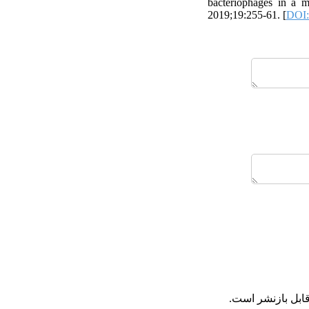
bacteriophages in a m
2019;19:255-61. [
DOI:
قابل بازنشر است