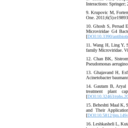
Interactions: Springer;
9. Krupovic M, Forterr
One. 2011;6(5):e19893.
10. Ghosh S, Persad E
Microviridae G4 Bacte
[
DOI:10.3390/antibiot
11. Wang H, Ling Y, S
family Microviridae. V
12. Chan BK, Sistrom 
Pseudomonas aeruginos
13. Ghajavand H, Esfa
Acinetobacter baumanni
14. Gautam B, Aryal 
treatment plant ca
[
DOI:10.32463/rphs.20
15. Beheshti Maal K, S
and Their Applicatio
[
DOI:10.5812/jjm.149
16. Leshkasheli L, Kuta