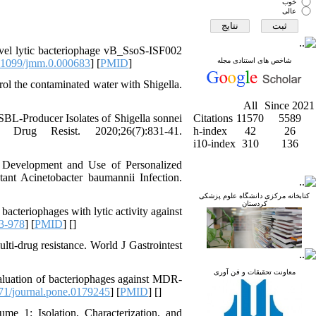
خوب
عالی
ovel lytic bacteriophage vB_SsoS-ISF002
شاخص های استنادی مجله
1099/jmm.0.000683
] [
PMID
]
rol the contaminated water with Shigella.
All
Since 2021
L-Producer Isolates of Shigella sonnei
Citations
11570
5589
b Drug Resist. 2020;26(7):831-41.
h-index
42
26
i10-index
310
136
. Development and Use of Personalized
ant Acinetobacter baumannii Infection.
کتابخانه مرکزی دانشگاه علوم پزشکی
کردستان
acteriophages with lytic activity against
3-978
] [
PMID
] [
]
lti-drug resistance. World J Gastrointest
معاونت تحقیقات و فن آوری
luation of bacteriophages against MDR-
1/journal.pone.0179245
] [
PMID
] [
]
e 1: Isolation, Characterization, and