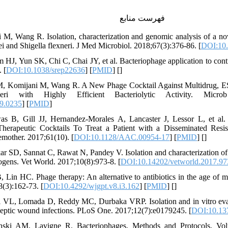
فهرست منابع
 M, Wang R. Isolation, characterization and genomic analysis of a n
ei and Shigella flexneri. J Med Microbiol. 2018;67(3):376-86. [
DOI:10.
m HJ, Yun SK, Chi C, Chai JY, et al. Bacteriophage application to cont
 [
DOI:10.1038/srep22636
] [
PMID
] [
]
M, Komijani M, Wang R. A New Phage Cocktail Against Multidrug, ESB
eri with Highly Efficient Bacteriolytic Activity. Micro
9.0235
] [
PMID
]
as B, Gill JJ, Hernandez-Morales A, Lancaster J, Lessor L, et al
herapeutic Cocktails To Treat a Patient with a Disseminated Resist
mother. 2017;61(10). [
DOI:10.1128/AAC.00954-17
] [
PMID
] [
]
r SD, Sannat C, Rawat N, Pandey V. Isolation and characterization of b
gens. Vet World. 2017;10(8):973-8. [
DOI:10.14202/vetworld.2017.97
 Lin HC. Phage therapy: An alternative to antibiotics in the age of mu
(3):162-73. [
DOI:10.4292/wjgpt.v8.i3.162
] [
PMID
] [
]
ti VL, Lomada D, Reddy MC, Durbaka VRP. Isolation and in vitro eva
m septic wound infections. PLoS One. 2017;12(7):e0179245. [
DOI:10.137
ski AM, Lavigne R. Bacteriophages, Methods and Protocols, Volum