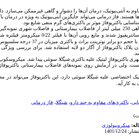
وم به آنتی‌بیوتیک، درمان آن‌ها را دشوار و گاهی غیرممکن می‌سازد. دان
ها هستند. فاژ درمانی می‌تواند جایگزین آنتی‌بیوتیک به ویژه در درمان ب
‌ناسایی باکتریوفاژ موثر بر باکتری‌های گرم منفی شایع بود
ب شهری نمونه
گی.
سانتریفیوژ شدند و مایع رویی آن‌ها با فیل
ن پلاک باکتریوفاژ از آگار دو لایه استفاده شد. برای بررسی ویژگی
شد
ی باکتریوفاژ لیتیک علیه باکتری
شیگلا سونئی
پیدا شد. میکروسکوپ 
ت. ولی در
آزمایش روی نمونه‌های فاضلاب بیمارستانی باکتریوفاژ
یتیک اختصاصی علیه
شیگلا سونئی
دارد
، این باکتریوفاژ
می
تواند در م
 به کار آید
فاژ درمانی
،
شیگلا
،
باکتری‌های مقاوم به چند دارو
،
ایی
اله
میکروبیولوژی