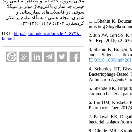
ملایی سروه، خدابنده لو مظاهر، سلیمی زند
هیمن. جداسازی باکتریوفاژ موثر بر شیگلا
سونئی در فاضلاب‌های بیمارستانی و
شهری. مجله علمي دانشگاه علوم پزشكي
1. 1.Shahin K, Bouzari
كردستان. ۱۴۰۲; ۲۸ (۱) :۱۲۶-۱۳۴
infecting Shigella sonn
URL:
http://sjku.muk.ac.ir/article-۱-۶۷۳۸-
2. Jun JW, Giri SS, Ki
fa.html
Sci Rep. 2016;6:22636.
3. Shahin K, Bouzari 
and Shigella flexn
[
DOI:10.1089/mdr.201
4. Schooley RT, Bisw
Bacteriophage-Based T
Antimicrob Agents Che
5. Shende RK, Hirpurka
common bacterial patho
6. Lin DM, Koskella B,
Pharmacol Ther. 2017;8
7. Pallavali RR, Dega
bacterial isolates fro
8. Clokie MR, Kropin