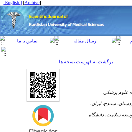
[ English ]
]
Archive
[
برگشت به فهرست نسخه ها
۱- لوم پزشکی
۲- ان، سنندج، ایران
۳- ه سلامت، دانشگاه