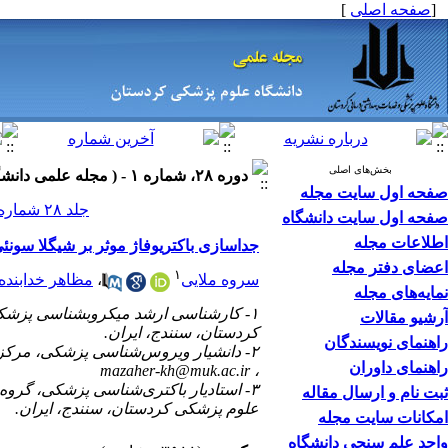
]
صفحه اصلی
[
بخش‌های اصلی
دوره ۲۸، شماره ۱ - ( مجله علمی دانشگاه علوم پزشکی کردستان ۱۴۰۲ )
صفحه اول سایت مجله
جلد ۲۸ شماره ۱ صفحات ۱۳۴-۱۲۶
صفحه اول سایت دانشگاه
اطلاعات مجله
جداسازی باکتریوفاژ موثر بر شیگلا سونئ
اعضای دفتر مجله
۱
مظاهر خدابنده 
،
سروه ملایی
نمایه‌های مجله
کارشناسی ارشد میکروبشناسی پزشکی، 
آرشیو مقالات
کردستان، سنندج، ایران.
راهنمای نویسندگان
دانشیار ویروس‌شناسی پزشکی، مرکز ت.
راهنمای داوران
mazaher-kh@muk.ac.ir
،
استادیار باکتری‌شناسی پزشکی، گروه 
ثبت نام و ارسال مقاله
علوم پزشکی کردستان، سنندج، ایران.
امکانات سایت مجله
واحد علم سنجی دانشگاه