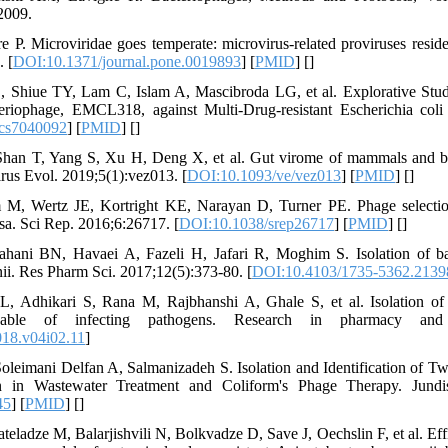
 2009.
e P. Microviridae goes temperate: microvirus-related proviruses resi
 [
DOI:10.1371/journal.pone.0019893
] [
PMID
] [
]
, Shiue TY, Lam C, Islam A, Mascibroda LG, et al. Explorative Study
riophage, EMCL318, against Multi-Drug-resistant Escherichia coli 1
ics7040092
] [
PMID
] [
]
han T, Yang S, Xu H, Deng X, et al. Gut virome of mammals and bird
irus Evol. 2019;5(1):vez013. [
DOI:10.1093/ve/vez013
] [
PMID
] [
]
M, Wertz JE, Kortright KE, Narayan D, Turner PE. Phage selection 
a. Sci Rep. 2016;6:26717. [
DOI:10.1038/srep26717
] [
PMID
] [
]
hani BN, Havaei A, Fazeli H, Jafari R, Moghim S. Isolation of bact
i. Res Pharm Sci. 2017;12(5):373-80. [
DOI:10.4103/1735-5362.2139
L, Adhikari S, Rana M, Rajbhanshi A, Ghale S, et al. Isolation o
pable of infecting pathogens. Research in pharmacy and h
18.v04i02.11
]
oleimani Delfan A, Salmanizadeh S. Isolation and Identification of T
n in Wastewater Treatment and Coliform's Phage Therapy. Jundis
45
] [
PMID
] [
]
teladze M, Balarjishvili N, Bolkvadze D, Save J, Oechslin F, et al. Eff