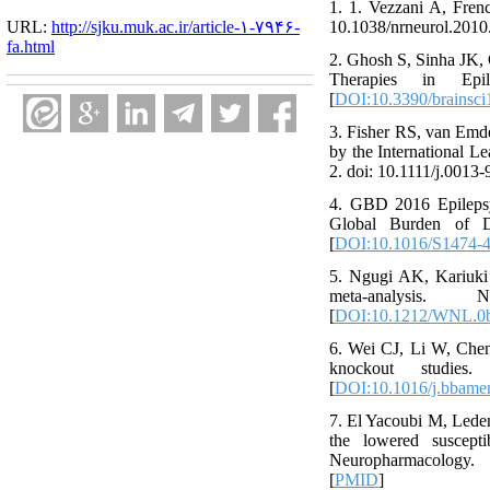
1. 1. Vezzani A, Fren
URL:
http://sjku.muk.ac.ir/article-۱-۷۹۴۶-
10.1038/nrneurol.2010.
fa.html
2. Ghosh S, Sinha JK,
Therapies in Epil
[
DOI:10.3390/brainsc
3. Fisher RS, van Emde
by the International L
2. doi: 10.1111/j.0013
4. GBD 2016 Epilepsy 
Global Burden of Di
[
DOI:10.1016/S1474-
5. Ngugi AK, Kariuki 
meta-analysis.
[
DOI:10.1212/WNL.0b
6. Wei CJ, Li W, Chen 
knockout studies.
[
DOI:10.1016/j.bbame
7. El Yacoubi M, Leden
the lowered suscepti
Neuropharmacology. 2
[
PMID
]