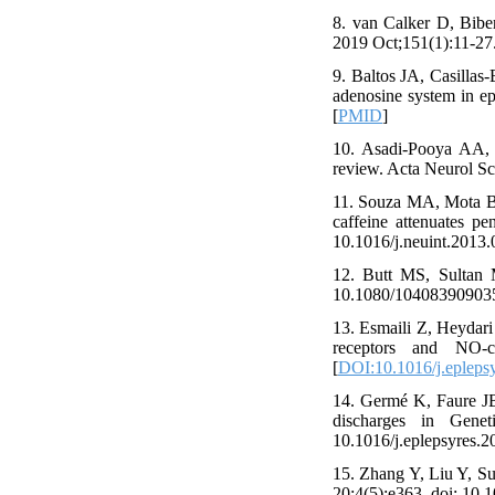
8. van Calker D, Bibe
2019 Oct;151(1):11-27.
9. Baltos JA, Casilla
adenosine system in ep
[
PMID
]
10. Asadi-Pooya AA, Z
review. Acta Neurol Sc
11. Souza MA, Mota BC
caffeine attenuates p
10.1016/j.neuint.2013.
12. Butt MS, Sultan M
10.1080/104083909035
13. Esmaili Z, Heydari
receptors and NO-cG
[
DOI:10.1016/j.epleps
14. Germé K, Faure JB,
discharges in Gene
10.1016/j.eplepsyres.2
15. Zhang Y, Liu Y, S
20;4(5):e363. doi: 10.