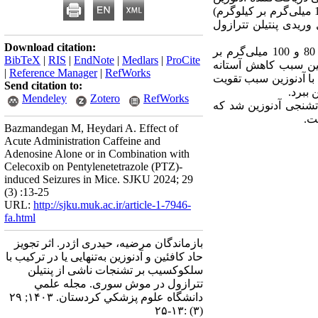
(10، 40، 80 و 100 میلی‌گرم بر کیلوگرم)، سلکوکسیب (5/2، 5 و 10 میلی‌گرم بر کیلوگرم)
وریدی پنتیلن تترازول
Download citation:
دوزهای آدنوزین 50 و 100 میلی‌گرم بر کیلوگرم اثرات ضد تشنج نشان داد. دوزهای کافئین 10، 40، 80 و 100 میلی‌گرم بر
BibTeX
|
RIS
|
EndNote
|
Medlars
|
ProCite
ا کاهش داد درحالی‌که تنها دوز 10 و 40 میلی‌گرم کافئین سبب کاهش آستانه
|
Reference Manager
|
RefWorks
ب سلکوکسیب با آدنوزین سبب تقویت
Send citation to:
ن ببرد
Mendeley
Zotero
RefWorks
تشنجی آدنوزین شد که
Bazmandegan M, Heydari A. Effect of
Acute Administration Caffeine and
Adenosine Alone or in Combination with
Celecoxib on Pentylenetetrazole (PTZ)-
induced Seizures in Mice. SJKU 2024; 29
(3) :13-25
URL:
http://sjku.muk.ac.ir/article-1-7946-
fa.html
بازماندگان مرضیه، حیدری اژدر. اثر تجویز
حاد کافئین و آدنوزین به‌تنهایی یا در ترکیب با
سلکوکسیب بر تشنجات ناشی از پنتیلن
تترازول در موش سوری. مجله علمي
دانشگاه علوم پزشكي كردستان. ۱۴۰۳; ۲۹
(۳) :۱۳-۲۵