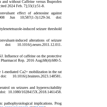
 and without Caffeine versus Ibuprofen
ited 2024 Feb. 7];33(1):51-8.
nvulsant effect of adenosine against
008 Jun 10;587(1-3):129-34. doi:
ylenetetrazole-induced seizure threshold
vulsant-induced alterations of seizure
i: 10.1016/j.neuro.2011.12.011.
Influence of caffeine on the protective
es. Pharmacol Rep. 2016 Aug;68(4):680-5.
r 1-mediated Ca2+ mobilization in the rat
0.1016/j.brainres.2023.148581.
trol on seizures and hyperexcitability
oi: 10.1080/1028415X.2018.1461458.
 pathophysiological implications. Prog