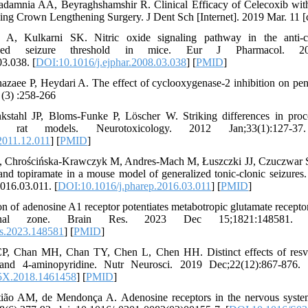
damnia AA, Beyraghshamshir R. Clinical Efficacy of Celecoxib with
wing Crown Lengthening Surgery. J Dent Sch [Internet]. 2019 Mar. 11 [c
A, Kulkarni SK. Nitric oxide signaling pathway in the anti-co
-induced seizure threshold in mice. Eur J Pharmacol. 2
03.038. [
DOI:10.1016/j.ejphar.2008.03.038
] [
PMID
]
zaee P, Heydari A. The effect of cyclooxygenase-2 inhibition on pent
 (3) :258-266
stahl JP, Bloms-Funke P, Löscher W. Striking differences in procon
rat models. Neurotoxicology. 2012 Jan;33(1):127-37. do
2011.12.011
] [
PMID
]
, Chrościńska-Krawczyk M, Andres-Mach M, Łuszczki JJ, Czuczwar SJ. 
 and topiramate in a mouse model of generalized tonic-clonic seizur
2016.03.011. [
DOI:10.1016/j.pharep.2016.03.011
] [
PMID
]
on of adenosine A1 receptor potentiates metabotropic glutamate recepto
nal zone. Brain Res. 2023 Dec 15;1821:148581. doi: 1
es.2023.148581
] [
PMID
]
, Chan MH, Chan TY, Chen L, Chen HH. Distinct effects of resvera
 4-aminopyridine. Nutr Neurosci. 2019 Dec;22(12):867-876. d
5X.2018.1461458
] [
PMID
]
tião AM, de Mendonça A. Adenosine receptors in the nervous system: