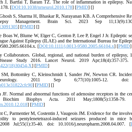
ch J, Bartfai T, Baram TZ. The role of inflammation in epilepsy. Na
178. [
DOI:10.1038/nrneurol.2010.178
] [
PMID
] [
]
 Ghosh S, Sharma H, Bhaskar R, Narayanan KB. A Comprehensive Rev
epsy Management. Brain Sci. 2023 Sep 11;13(9):1305. 
i13091305
] [
PMID
] [
]
 Boas W, Blume W, Elger C, Genton P, Lee P, Engel J Jr. Epileptic sei
eague Against Epilepsy (ILAE) and the International Bureau for Epilep
-9580.2005.66104.x. [
DOI:10.1111/j.0013-9580.2005.66104.x
] [
PMID
]
Collaborators. Global, regional, and national burden of epilepsy, 1
sease Study 2016. Lancet Neurol. 2019 Apr;18(4):357-375. d
4422(18)30454-X
] [
PMID
]
SM, Bottomley C, Kleinschmidt I, Sander JW, Newton CR. Incidence
 Neurology. 2011 Sep 6;77(10):1005-12. doi: 10
013e31822cfc90
] [
PMID
] [
]
JF. Normal and abnormal functions of adenosine receptors in the cen
 Biochim Biophys Acta. 2011 May;1808(5):1358-79. doi
m.2010.12.018
] [
PMID
]
t C, Parmentier M, Costentin J, Vaugeois JM. Evidence for the involv
bility to pentylenetetrazol-induced seizures produced in mice b
008 Jul;55(1):35-40. doi: 10.1016/j.neuropharm.2008.04.007. [