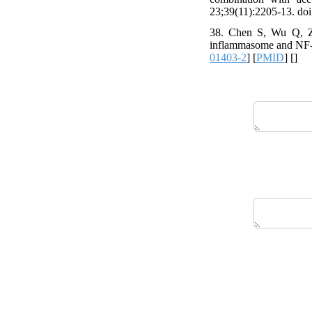
23;39(11):2205-13. do
38. Chen S, Wu Q, Zh
inflammasome and NF-κ
01403-2
] [
PMID
] [
]