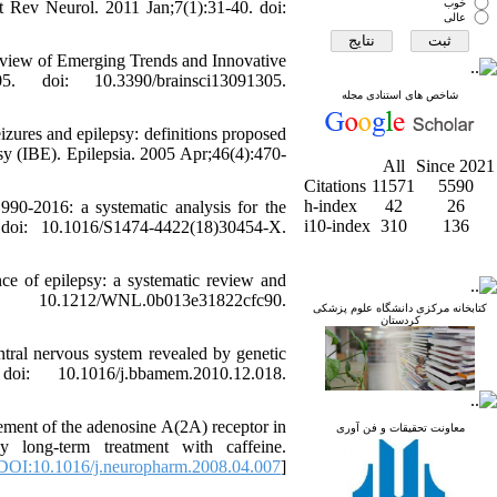
خوب
t Rev Neurol. 2011 Jan;7(1):31-40. doi:
عالی
iew of Emerging Trends and Innovative
doi: 10.3390/brainsci13091305.
شاخص های استنادی مجله
zures and epilepsy: definitions proposed
sy (IBE). Epilepsia. 2005 Apr;46(4):470-
All
Since 2021
Citations
11571
5590
h-index
42
26
990-2016: a systematic analysis for the
i10-index
310
136
oi: 10.1016/S1474-4422(18)30454-X.
 of epilepsy: a systematic review and
.1212/WNL.0b013e31822cfc90.
کتابخانه مرکزی دانشگاه علوم پزشکی
کردستان
tral nervous system revealed by genetic
: 10.1016/j.bbamem.2010.12.018.
ement of the adenosine A(2A) receptor in
معاونت تحقیقات و فن آوری
y long-term treatment with caffeine.
DOI:10.1016/j.neuropharm.2008.04.007
]