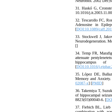
Neurobiol. 2002 Dec;6
31. Haskó G, Cronstei
10.1016/j.it.2003.11.00
32. Tescarollo FC, R
Adenosine in Epilep
[
DOI:10.1089/caff.20
33. Stockwell J, Jak
Neurodegeneration. Mo
[
]
34. Temp FR, Marafiga
attenuate pentylenetet
hippocampus of m
[
DOI:10.1016/j.ejphar
35. López DE, Ballaz
Memory and Anxiety. 
02087-x
] [
PMID
]
36. Takemiya T, Suzuk
of hippocampal seizure
8823(03)00040-6. [
DOI
37. Fiebich BL, Lieb 
combination with acet