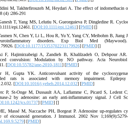
dini M, Takhtefirouzeh M, Heydari A. The effect of indomethacin on
18 (4) :286-291
 Ganesh T, Yang MS, Lelutiu N, Gueorguieva P, Dingledine R. Cycloo
0.1111/epi.12461. [
DOI:10.1111/epi.12461
] [
PMID
] [
]
Yasmen N, Chen Y, Li L, Hou R, Yu Y, Yang CY, Meibohm B, Jiang J. 
roinflammatory disorders. Exp Biol Med (Maywood). 
79926. [
DOI:10.1177/15353702231179926
] [
PMID
] [
]
i F, Hajimirzabeigi A, Zandieh B, Khalilzadeh O, Dehpour AR. A
induced convulsion: Modulation by NO pathway. Acta Neurobiol
1. [
DOI:10.55782/ane-2010-1811
] [
PMID
]
 H, Gupta YK. Anticonvulsant activity of the cyclooxygenase
-kindled rats is associated with memory impairment. Epilep
2.032. [
DOI:10.1016/j.yebeh.2014.12.032
] [
PMID
]
erc P, St-Onge M, Dussault AA, Laflamme C, Picard S, Ledent C, 
nase-2 by adenosine: an early anti-inflammatory signal. J Cell S
I:10.1242/jcs.01737
] [
PMID
] [
]
 ME, Massé M, Naccache PH, Borgeat P. Adenosine up-regulates cy
e of eicosanoid generation. J Immunol. 2002 Nov 1;169(9):5279-8
l.169.9.5279
] [
PMID
]