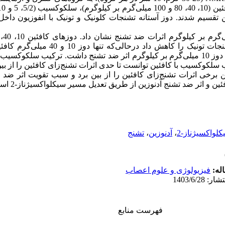
تقسیم شدند. دوز آستانه تشنجات کلونیک و تونیک با انفوزیون داخل 
کیلوگرم به‌صورت معنی‌داری آستانه تشنجات تونیک ر
تشنجات کلونیک شد. سلکوکسیب تنها در دوز 10 میلی‌گرم بر کیلوگرم اثر ضد تشنج داشت. ترکی
ب سلکوکسیب با کافئین توانست تا حدی اثرات تشنج‌زای کافئین را از بی
برخی اثرات تشنج‌زای کافئین را از بین برد و سبب تقویت اثر ضد 
ئین و اثر ضد تشنج آدنوزین از طریق تعدیل مسیر سیکلواکسیژناز-2 است
تشنج
،
آدنوزین
،
لواکسیژناز-2
اله
فیزیولوژی و علوم اعصاب
فهرست منابع