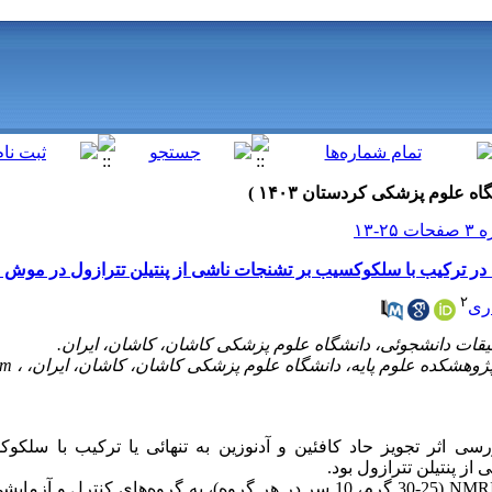
یی یا در ترکیب با سلکوکسیب بر تشنجات ناشی از پنتیلن تترازول در مو
۲
ری
om
ررسی اثر تجویز حاد کافئین و آدنوزین به تنهائی یا ترکیب با سل
 از پنتیلن تترازول بود
گرم، 10 سر در هر گروه)، به گروه‌های کنترل و آزمایشی در
NMR