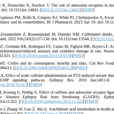
r K, Domschke K, Serchov T. The role of adenosine receptors in mo
 doi: 10.1111/jnc.14841. [
DOI:10.1111/jnc.14841
] [
PMID
]
s-Espinosa PM, Rollo B, Gregory KJ, White PJ, Christopoulos A, Kwan
ilepsy and its comorbidities. Br J Pharmacol. 2023 Apr 19. doi: 10.1
eraatpisheh Z, Rostaminejad M, Damabi NM. Caffeinated drinks, fr
and. 2022 Feb;145(2):127-138. doi: 10.1111/ane.13544. [
DOI:10.1111
, Gerbatin RR, Rodrigues FS, Castro M, Fighera MR, Royes LF. Antio
entylenetetrazol-induced seizures and oxidative damage in rats. Neu
02.021. [
DOI:10.1016/j.neuint.2013.02.021
] [
PMID
]
T. Coffee and its consumption: benefits and risks. Crit Rev Food
86412. [
DOI:10.1080/10408390903586412
] [
PMID
]
 A. Effect of acute caffeine administration on PTZ-induced seizure thr
MP signaling pathway. Epilepsy Res. 2019 Jan;149:1-8. doi:
yres.2018.10.013
] [
PMID
]
 Koning E, Nehlig A. Effect of caffeine and adenosine receptor liga
tic Absence Epilepsy Rats from Strasbourg (GAERS). Epilep
014.11.022. [
DOI:10.1016/j.eplepsyres.2014.11.022
] [
PMID
]
un J, Zhang W, Guo Z, Ma Q. Arachidonic acid metabolism in health
1002/mco2.363. [
DOI:10.1002/mco2.363
] [
PMID
] [
]