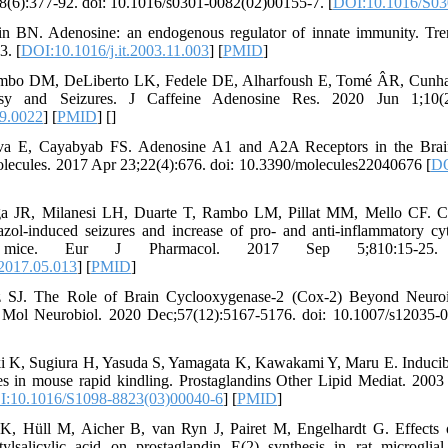
8(6):377-92. doi: 10.1016/s0301-0082(02)00155-7. [
DOI:10.1016/S03
n BN. Adenosine: an endogenous regulator of innate immunity. Tre
3. [
DOI:10.1016/j.it.2003.11.003
] [
PMID
]
ombo DM, DeLiberto LK, Fedele DE, Alharfoush E, Tomé ÂR, Cunha
sy and Seizures. J Caffeine Adenosine Res. 2020 Jun 1;10(2):
19.0022
] [
PMID
] [
]
ova E, Cayabyab FS. Adenosine A1 and A2A Receptors in the Brain
lecules. 2017 Apr 23;22(4):676. doi: 10.3390/molecules22040676 [
DO
 JR, Milanesi LH, Duarte T, Rambo LM, Pillat MM, Mello CF. Cyclo
razol-induced seizures and increase of pro- and anti-inflammatory cy
ice. Eur J Pharmacol. 2017 Sep 5;810:15-25. doi: 
.2017.05.013
] [
PMID
]
 SJ. The Role of Brain Cyclooxygenase-2 (Cox-2) Beyond Neuroi
Mol Neurobiol. 2020 Dec;57(12):5167-5176. doi: 10.1007/s12035-0
i K, Sugiura H, Yasuda S, Yamagata K, Kawakami Y, Maru E. Inducible
s in mouse rapid kindling. Prostaglandins Other Lipid Mediat. 2003 
:10.1016/S1098-8823(03)00040-6
] [
PMID
]
K, Hüll M, Aicher B, van Ryn J, Pairet M, Engelhardt G. Effects o
ylsalicylic acid on prostaglandin E(2) synthesis in rat microgli