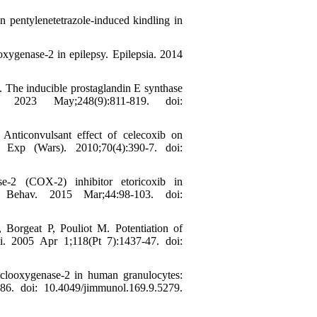
 pentylenetetrazole-induced kindling in
xygenase-2 in epilepsy. Epilepsia. 2014
The inducible prostaglandin E synthase
2023 May;248(9):811-819. doi:
nticonvulsant effect of celecoxib on
 Exp (Wars). 2010;70(4):390-7. doi:
-2 (COX-2) inhibitor etoricoxib in
sy Behav. 2015 Mar;44:98-103. doi:
Borgeat P, Pouliot M. Potentiation of
ci. 2005 Apr 1;118(Pt 7):1437-47. doi:
clooxygenase-2 in human granulocytes:
6. doi: 10.4049/jimmunol.169.9.5279.