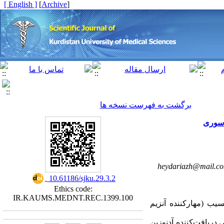
[ English ]
]
Archive
[
برگشت به فهرست نسخه ها
ش سوری
heydariazh@mail.c
‎ 10.61186/sjku.29.3.2
Ethics code:
IR.KAUMS.MEDNT.REC.1399.100
کوکسیب
مهارکننده آنزیم
(30-25 یافت‌کننده آدنوزین