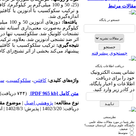
(25، 50 و 100 میلی‌گرم بر کیلوگرم)، کافئین
مقالات مرتبط
و ترکیب سکوکسیب با آدنوزین یا کافئین 
اندازه‌گیری شد.
جستجو در پایگاه
یافته‌ها:
اثر ضد تشنجی آدنوزین شد. بعلاوه، ترکی.
نتیجه‌گیری:
ترکیب سلکوکسیب با کافئین 
پیشنهاد می‌کند بخشی از اثر تشنج‌زای کاف.
جستجوی پیشرفته
دریافت اطلاعات پایگاه
نشانی پست الکترونیک
خود را برای دریافت
سیک
،
سلکوکسیب
،
کافئین
واژه‌های کلیدی:
اطلاعات و اخبار پایگاه،
در کادر زیر وارد کنید.
(۷۴۴ دریافت)
[PDF 965 kb]
متن کامل
موضوع مق:
|
پژوهشي اصیل
نوع مطالعه:
دریافت: 1402/3/20 | پذیرش: 1402/8/3 | انتشار: 1403/6/28
نظرسنجی
نظر شما در مورد مقالات مجله علمی
دانشگاه علوم پزشکی کردستان چیست؟
ضعیف
متوسط