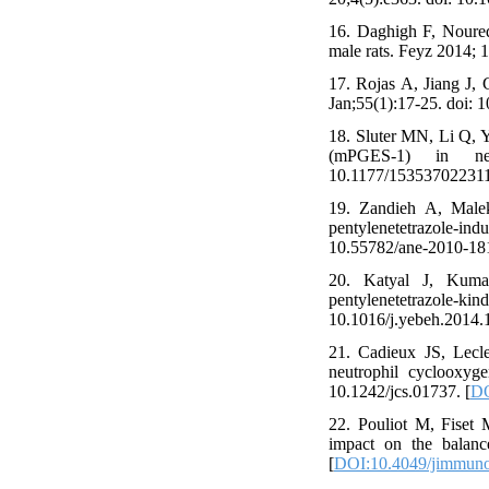
16. Daghigh F, Noured
male rats. Feyz 2014; 
17. Rojas A, Jiang J,
Jan;55(1):17-25. doi: 1
18. Sluter MN, Li Q, 
(mPGES-1) in neu
10.1177/153537022311
19. Zandieh A, Malek
pentylenetetrazole-
10.55782/ane-2010-181
20. Katyal J, Kumar
pentylenetetrazole
10.1016/j.yebeh.2014.1
21. Cadieux JS, Lecl
neutrophil cyclooxyge
10.1242/jcs.01737. [
DO
22. Pouliot M, Fiset
impact on the balanc
[
DOI:10.4049/jimmuno