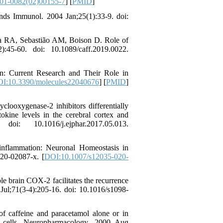
01-0082(02)00155-7
] [
PMID
]
nds Immunol. 2004 Jan;25(1):33-9. doi:
 RA, Sebastião AM, Boison D. Role of
45-60. doi: 10.1089/caff.2019.0022.
: Current Research and Their Role in
I:10.3390/molecules22040676
] [
PMID
]
oxygenase-2 inhibitors differentially
tokine levels in the cerebral cortex and
10.1016/j.ejphar.2017.05.013.
nflammation: Neuronal Homeostasis in
20-02087-x. [
DOI:10.1007/s12035-020-
 brain COX-2 facilitates the recurrence
Jul;71(3-4):205-16. doi: 10.1016/s1098-
f caffeine and paracetamol alone or in
al cells. Neuropharmacology. 2000 Aug