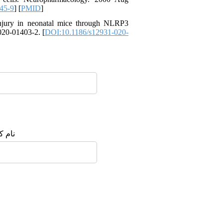
45-9
] [
PMID
]
njury in neonatal mice through NLRP3
020-01403-2. [
DOI:10.1186/s12931-020-
نام :