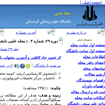
]
صفحه اصلی
[
بخش‌های اصلی
دوره ۲۹، شماره ۳ - ( مجله علمی دانشگاه علوم پزشکی کردستان ۱۴۰۳ )
صفحه اول سایت مجله
جلد ۲۹ شماره ۳ صفحات ۲۵-۱۳
صفحه اول سایت دانشگاه
اطلاعات مجله
اثر تجویز حاد کافئین و آدنوزین به‌تنها
اعضای دفتر مجله
۱
اژدر حید
،
مرضیه بازماندگان
نمایه‌های مجله
۱- دانشجوی کارشناسی ارشد، کمیته تحقیقات دانشجوئی، دانشگاه علوم پزشکی کاشان، کاشان، ایران.
آرشیو مقالات
۲- . دانشیار، مرکز تحقیقات فیزیولوژی، پژوهشکده علوم پایه، دانشگاه علوم پزشکی کاشان، کاشان، ایران، ،
راهنمای نویسندگان
راهنمای داوران
چکیده:
(۲۳۵۱ مشاهده)
ثبت نام و ارسال مقاله
زمینه و هدف:
هدف از این مطالعه ب (
امکانات سایت مجله
سیکلواکسیژناز-2)
بر آستانه تشنجات ناشی.
واحد علم سنجی دانشگاه
I
نژاد
نر
موش‌های سوری
مواد و روش­ها: