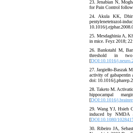
23. Jenabian N, Mogha
for Pain Control follo
24. Akula KK, Dhir 
pentylenetetrazol
10.1016/j.ejphar.2008.
25. Mesdaghinia A, Kha
in mice. Feyz 2018; 22
26. Bankstahl M, Bank
threshold in two 
[
DOI:10.1016/j.neuro.
27. Jargiełło-Baszak M
activity of gabapentin
doi: 10.1016/j.pharep.
28. Taketo M. Activati
hippocampal margi
[
DOI:10.1016/j.brainr
29. Wang YJ, Hsieh CP
induced by NMDA and
[
DOI:10.1080/102841
30. Ribeiro JA, Sebas