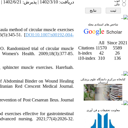
خوب
دریافت: 1402/3/10 | پذیرش: 1402/6/21 | انتشار: 1403/1/28
عالی
شاخص های استنادی مجله
aula method of circular muscle exercises
6(5):345-51. [
DOI:10.1007/s00192-004-
All
Since 2021
Citations
11570
5589
O. Randomized trial of circular muscle
h-index
42
26
f Women's Health. 2009;18(3):377-85.
i10-index
310
136
sphincter muscle exercises. Harefuah.
کتابخانه مرکزی دانشگاه علوم پزشکی
of Abdominal Binder on Wound Healing
کردستان
ranian Red Crescent Medical Journal.
vention of Post Cesarean Ileus. Journal
معاونت تحقیقات و فن آوری
exercises effective for gastrointestinal
 advanced nursing. 2021;77(4):2026-32.