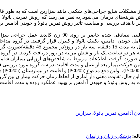
از مشکلات شایع جراحی‌های شکمی مانند سزارین است که به طور ق
ش هزینه‌های درمان می‌شود. به نظر می‌رسد که روش تمرینی پائولا
با هدف بررسی و مقایسه تأثیر روش تمرین پائولا و جویدن آدامس بر 
مطالعه کارآزمایی بالینی تصادفی شده حاضر بر روی 90 زن ک.
ان در سه گروه 30 نفره شامل جویدن آدامس، تکنیک پائولا و کنترل قرار گرفتند. در گرو
سقز بدون شکر و جویدن آن بعد از عمل به مدت 15 دقیق
ت ورزشی پائولا را به مدت 5 دقیقه هر دو ساعت یک بار و شش مرتبه در روز دریافت کردند. در
صورت گرفت. اطلاعات مربوط به شاخص‌های ارزیابی بیماران شامل
ولین حرکت بیمار بعد از عمل و مدت اقامت در سه گروه مورد بررسی 
در 
P
) و اقامت در بیمارستان (0/05>
P
)، اولین دفع مدفوع (0/05>
P
ا این حال، تفاوت معنی دار آماری از لحاظ زمان حرکت بیماران بین گر
 به روش پائولا و جویدن آدامس بر بهبود عملکرد روده و مدت اقامت ب
سزارین
،
تمرین پائولا
،
دن آدامس
اله
پزشکی- زنان و زایمان