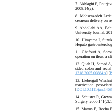
7. Akhlaghi F, Pourja
2008;14(2).
8. Mohsenzadeh Ledari
cesarean-delivery on r
9. Abdollahi AA, Beh
University Journal. 20
10. Hirayama I, Suzuk
Hepato-gastroenterolog
11. Ghafouri A, Soro
operation on ileus: a cli
12. Quah H, Samad A, 
sided colon and rectal
1318.2005.00884.x
] [
13. Liebergall‐Wischni
reactivation post‐ele
[
DOI:10.1111/jan.1468
14. Schuster R, Grewa
Surgery. 2006;141(2):1
15. Matros E, Rocha F,