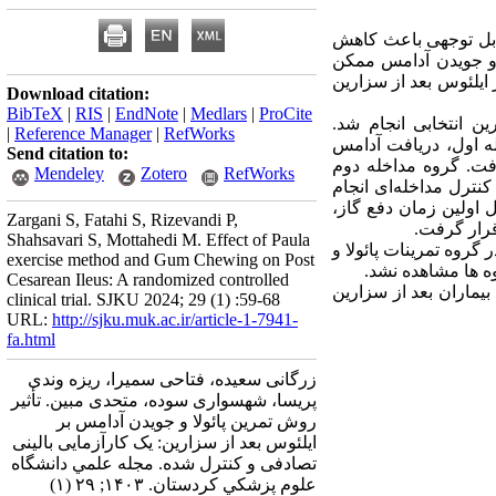
ابل توجهی باعث کاهش
 و جویدن آدامس ممکن
ایلئوس بعد از سزارین
Download citation:
BibTeX
|
RIS
|
EndNote
|
Medlars
|
ProCite
اندید عمل جراحی سزارین انتخابی انجام شد
|
Reference Manager
|
RefWorks
ه مداخله اول، دریافت آدامس
Send citation to:
ه، سه بار در روز(در مجموع 45 دقیقه)صورت گرفت. گروه مداخله دوم
Mendeley
Zotero
RefWorks
 گروه کنترل مداخله‌ای انجام
 اولین زمان دفع گاز
Zargani S, Fatahi S, Rizevandi P,
قرار گرفت
Shahsavari S, Mottahedi M. Effect of Paula
) گروه تمرینات پائولا و
exercise method and Gum Chewing on Post
وه ها مشاهده نشد
Cesarean Ileus: A randomized controlled
یماران بعد از سزارین
clinical trial. SJKU 2024; 29 (1) :59-68
URL:
http://sjku.muk.ac.ir/article-1-7941-
fa.html
زرگانی سعیده، فتاحی سمیرا، ریزه وندی
پریسا، شهسواری سوده، متحدی مبین. تأثیر
روش تمرین پائولا و جویدن آدامس بر
ایلئوس بعد از سزارین: یک کارآزمایی بالینی
تصادفی و کنترل شده. مجله علمي دانشگاه
علوم پزشكي كردستان. ۱۴۰۳; ۲۹ (۱)