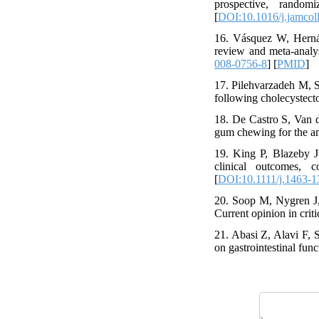
prospective, random
[
DOI:10.1016/j.jamcol
16. Vásquez W, Hernán
review and meta-analysi
008-0756-8
] [
PMID
]
17. Pilehvarzadeh M, Sh
following cholecystect
18. De Castro S, Van d
gum chewing for the ame
19. King P, Blazeby J
clinical outcomes, c
[
DOI:10.1111/j.1463-1
20. Soop M, Nygren J,
Current opinion in crit
21. Abasi Z, Alavi F, 
on gastrointestinal fu