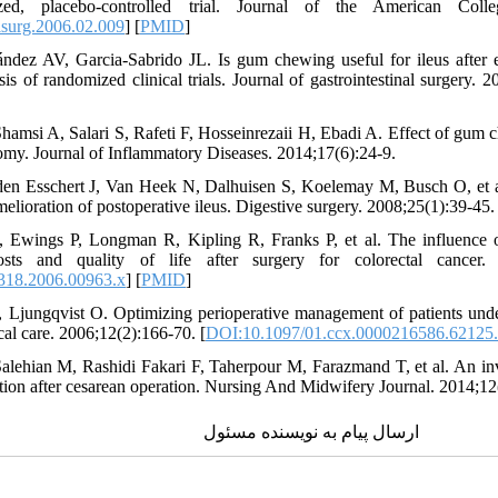
ized, placebo-controlled trial. Journal of the American Coll
lsurg.2006.02.009
] [
PMID
]
dez AV, Garcia-Sabrido JL. Is gum chewing useful for ileus after el
s of randomized clinical trials. Journal of gastrointestinal surgery. 2
amsi A, Salari S, Rafeti F, Hosseinrezaii H, Ebadi A. Effect of gum ch
omy. Journal of Inflammatory Diseases. 2014;17(6):24-9.
en Esschert J, Van Heek N, Dalhuisen S, Koelemay M, Busch O, et al.
lioration of postoperative ileus. Digestive surgery. 2008;25(1):39-45. 
, Ewings P, Longman R, Kipling R, Franks P, et al. The influence
osts and quality of life after surgery for colorectal cancer. C
318.2006.00963.x
] [
PMID
]
 Ljungqvist O. Optimizing perioperative management of patients unde
ical care. 2006;12(2):166-70. [
DOI:10.1097/01.ccx.0000216586.62125
Salehian M, Rashidi Fakari F, Taherpour M, Farazmand T, et al. An in
nction after cesarean operation. Nursing And Midwifery Journal. 2014;12
ارسال پیام به نویسنده مسئول