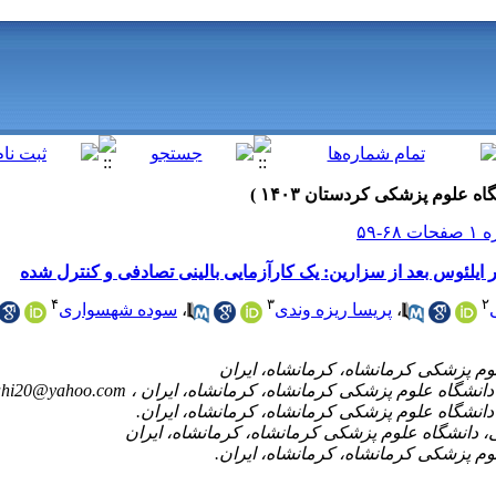
ر ایلئوس بعد از سزارین: یک کارآزمایی بالینی تصادفی و کنترل شده
۴
۳
۲
سوده شهسواری
،
پریسا ریزه وندی
،
ahi20@yahoo.com