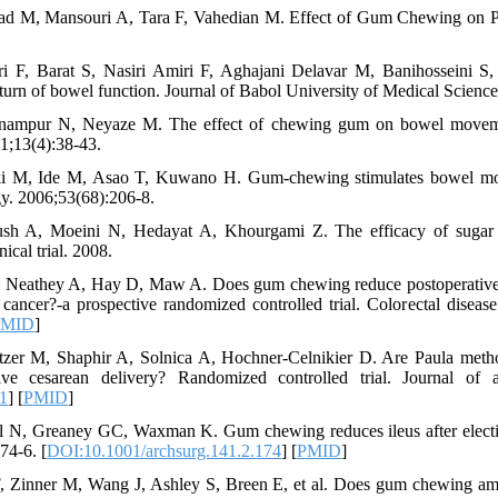
vad M, Mansouri A, Tara F, Vahedian M. Effect of Gum Chewing on Pr
 F, Barat S, Nasiri Amiri F, Aghajani Delavar M, Banihosseini S,
eturn of bowel function. Journal of Babol University of Medical Scienc
nampur N, Neyaze M. The effect of chewing gum on bowel moveme
11;13(4):38-43.
i M, Ide M, Asao T, Kuwano H. Gum-chewing stimulates bowel motilit
y. 2006;53(68):206-8.
ush A, Moeini N, Hedayat A, Khourgami Z. The efficacy of sugar 
nical trial. 2008.
Neathey A, Hay D, Maw A. Does gum chewing reduce postoperative il
 cancer?-a prospective randomized controlled trial. Colorectal disease
PMID
]
tzer M, Shaphir A, Solnica A, Hochner‐Celnikier D. Are Paula method 
ctive cesarean delivery? Randomized controlled trial. Journal of
1
] [
PMID
]
l N, Greaney GC, Waxman K. Gum chewing reduces ileus after electi
74-6. [
DOI:10.1001/archsurg.141.2.174
] [
PMID
]
 Zinner M, Wang J, Ashley S, Breen E, et al. Does gum chewing ameli