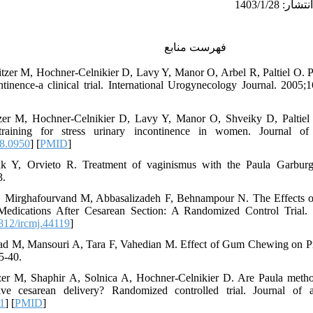
فهرست منابع
itzer M, Hochner-Celnikier D, Lavy Y, Manor O, Arbel R, Paltiel O. P
ontinence-a clinical trial. International Urogynecology Journal. 2005;1
tzer M, Hochner-Celnikier D, Lavy Y, Manor O, Shveiky D, Paltiel 
 training for stress urinary incontinence in women. Journal o
8.0950
] [
PMID
]
k Y, Orvieto R. Treatment of vaginismus with the Paula Garburg 
3.
, Mirghafourvand M, Abbasalizadeh F, Behnampour N. The Effects 
dications After Cesarean Section: A Randomized Control Trial. I
812/ircmj.44119
]
vad M, Mansouri A, Tara F, Vahedian M. Effect of Gum Chewing on Pre
5-40.
zer M, Shaphir A, Solnica A, Hochner-Celnikier D. Are Paula method 
ctive cesarean delivery? Randomized controlled trial. Journal of
1
] [
PMID
]