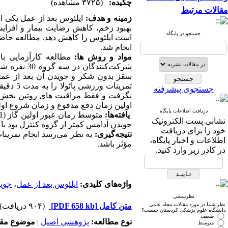
چکیده:
(۳۷۲۵ مشاهده)
مقالات مرتبط
زمینه و هدف:
ایلئوس بعد از عمل یکی 
بهبود زخم، کاهش رضایت بیمار و افزای
جستجو در پایگاه
است ایلئوس را کاهش دهد. مطالعه حاضر 
انجام شد.
مواد و روش ­ها:
شرکت‌کنندگ
تمرینا
جستجوی پیشرفته
نگرفت و فقط مراقبت های روتین بخش ،
اولین زمان دفع مدفوع و زمان شروع ا.
دریافت اطلاعات پایگاه
یافته‌ها:
متوسط زمان عبور اولین گاز (0/001>
نشانی پست الکترونیک
جویدن آدامس کمتر از گروه کنترل بود ب.
خود را برای دریافت
نتیجه‌گیری:
به نظر می‌رسد انجام تمرینات
اطلاعات و اخبار پایگاه،
مؤثر باشد.
در کادر زیر وارد کنید.
جوی
،
ایلئوس بعد از عمل
واژه‌های کلیدی:
نظرسنجی
(۹۰۴ دریافت)
[PDF 658 kb]
متن کامل
نظر شما در مورد مقالات مجله علمی
دانشگاه علوم پزشکی کردستان چیست؟
ضعیف
موضوع مق:
|
پژوهشي اصیل
نوع مطالعه:
متوسط