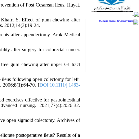
evention of Post Cesarean Ileus. Hayat.
 Khafri S. Effect of gum chewing after
es. 2012;14(3):19-24.
nts after appendectomy. Arak Medical
y after surgery for colorectal cancer.
free gum chewing after upper GI tract
eus following open colectomy for left‐
. 2006;8(1):64-70. [
DOI:10.1111/j.1463-
exercises effective for gastrointestinal
 advanced nursing. 2021;77(4):2026-32.
ve open sigmoid colectomy. Archives of
orate postoperative ileus? Results of a