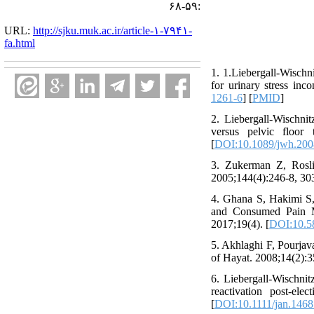
:۵۹-۶۸
URL:
http://sjku.muk.ac.ir/article-۱-۷۹۴۱-
fa.html
1. 1.Liebergall-Wischn
for urinary stress inc
1261-6
] [
PMID
]
2. Liebergall-Wischni
versus pelvic floor
[
DOI:10.1089/jwh.200
3. Zukerman Z, Rosli
2005;144(4):246-8, 30
4. Ghana S, Hakimi S
and Consumed Pain Me
2017;19(4). [
DOI:10.5
5. Akhlaghi F, Pourja
of Hayat. 2008;14(2):3
6. Liebergall-Wischnit
reactivation post-ele
[
DOI:10.1111/jan.1468