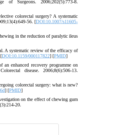
ege of Surgeons. 2006;202(5):773-8.
ective colorectal surgery? A systematic
009;13(4):649-56. [
DOI:10.1007/s11605-
ewing in the reduction of paralytic ileus
 A systematic review of the efficacy of
[
DOI:10.1159/000117822
] [
PMID
]
 of an enhanced recovery programme on
olorectal disease. 2006;8(6):506-13.
rgoing colorectal surgery: what is new?
.6d
] [
PMID
]
vestigation on the effect of chewing gum
(3):214-20.