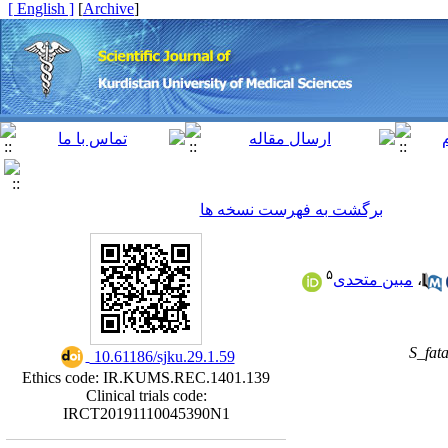
[ English ]
]
Archive
[
برگشت به فهرست نسخه ها
۵
مبین متحدی
،
S_fat
‎ 10.61186/sjku.29.1.59
Ethics code: IR.KUMS.REC.1401.139
Clinical trials code:
IRCT20191110045390N1