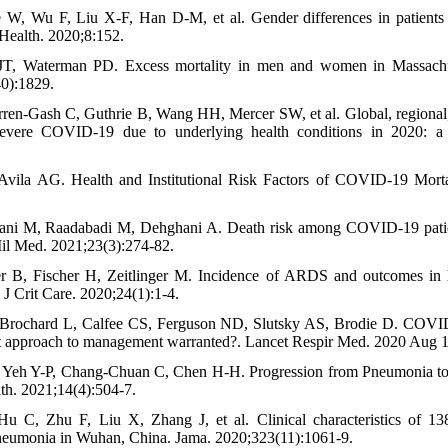
e W, Wu F, Liu X-F, Han D-M, et al. Gender differences in patient
 Health. 2020;8:152.
JT, Waterman PD. Excess mortality in men and women in Massach
0):1829.
rren-Gash C, Guthrie B, Wang HH, Mercer SW, et al. Global, regional, 
 severe COVID-19 due to underlying health conditions in 2020: a
Avila AG. Health and Institutional Risk Factors of COVID-19 Mort
hani M, Raadabadi M, Dehghani A. Death risk among COVID-19 patient
Mil Med. 2021;23(3):274-82.
er B, Fischer H, Zeitlinger M. Incidence of ARDS and outcomes in 
. J Crit Care. 2020;24(1):1-4.
, Brochard L, Calfee CS, Ferguson ND, Slutsky AS, Brodie D. COVID-1
nt approach to management warranted?. Lancet Respir Med. 2020 Aug 1
 Yeh Y-P, Chang-Chuan C, Chen H-H. Progression from Pneumonia to
lth. 2021;14(4):504-7.
C, Zhu F, Liu X, Zhang J, et al. Clinical characteristics of 138
pneumonia in Wuhan, China. Jama. 2020;323(11):1061-9.