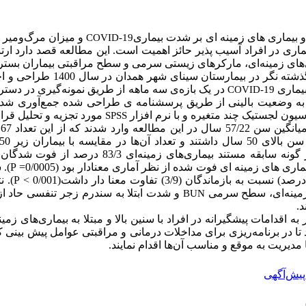
یماری­­ های زمینه­ ای بر شدت بیماری
و میزان مرگ‌ومیر نا
COVID-19
اری در افراد آسیب پذیر حائز اهمیت است. این مطالعه قصد دارد ار
های زمینه
‏ای، مارکرهای زیستی سرمی و سطح مراقبتی بیماران بست.
این مطالعه‌ی کوهرت گذشته نگر در بیما
یماری
در یک بازه‌ی سه ماهه از طریق نمونه‌گیری در دس.
COVID-19
 به وضعیت بالینی از طریق پرسشنامه ی طراحی شده جمع‌آوری شد 
سیون لجستیک چند متغیره و با نرم افزار
مورد تجزیه و تحلیل قر.
SPSS
افراد فوت شده با هر گونه سابقه مستند بیماری‌های زمین
سند
P
ری­ های زمینه ­ای فوت شده از نظر آماری معنادار بود (0/0005
نتای
P
>
ی زمینه‌ای، سطح سرمی
و شدت ابتلا به سندرم زجر تنفسی حاد از
BUN
د
 به اقدامات پیشگیرانه در افراد با سنین بالا و مبتلا به بیماری‌های زمی
 تا در برنامه‌ریزی برای مداخلات درمانی و مراقبتی عوامل پیش بینی ک
 مدیریت به موقع و مناسب آن‌ها اقدام نمایند
پیش‌آگهی