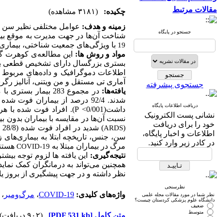
مقالات مرتبط
چکیده:
(۳۱۸۱ مشاهده)
زمینه و هدف:
عوامل مختلفی نظیر سن و ب
جستجو در پایگاه
شناخت آن‌ها در جهت مدیرت به موقع بیم
با ویژگی‌های جمعیت شناختی، بیماری‌
19
مواد و روش ­ها:
بستری بزرگسال دارای تشخیص قطعی ب
اطلاعات دموگرافیک و داده‌های مربوط
آماری تی مستقل و من ویتنی، آنالیز رگر
جستجوی پیشرفته
یافته‌ها:
دریافت اطلاعات پایگاه
)
P
داشت(0/001>
نشانی پست الکترونیک
نسبت آن‌ها در مقایسه با بیماران بدون بیما=
خود را برای دریافت
) شدید در افراد فوت شده (28/8 درصد) نسبت به بازماندگان (3/9) تفاوت معنا دار داشت(0/001
(
ARDS
اطلاعات و اخبار پایگاه،
سن، جنس، تاریخچه ابتلا به بیماری‌ها
در کادر زیر وارد کنید.
مرگ در بیماران مبتلا به
هستن.
COVID-19
نتیجه‌گیری:
این یافته ها لزوم توجه بیشتر.
همچنین می‌تواند به درمانگران کمک نماید
نظر داشته و در جهت پیشگیری از بروز یا.
نظرسنجی
،
مرگ‌ومیر
،
COVID-19
واژه‌های کلیدی:
نظر شما در مورد مقالات مجله علمی
دانشگاه علوم پزشکی کردستان چیست؟
ضعیف
متوسط
(۹۰۲ دریافت)
[PDF 531 kb]
متن کامل