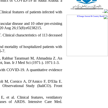
stics of COVID-19 in Saudi Arabia: a
ical features of patients infected with
scular disease and 10 other pre-existing
2020 Aug 26;15(8):e0238215.
inical characteristics of 113 deceased
d mortality of hospitalized patients with
5-7.
F, Rahbar Taramsari M, Ahmadnia Z. An
t, Iran. Ir J Med Sci (1971-). 1971:1-3.
s with COVID-19. A quantitative evidence
toli M, Corsico A, D'Amico F, D'Elia E.
n Observational Study (ItaliCO). Front
et al. Clinical features, ventilatory
uses of ARDS. Intensive Care Med.