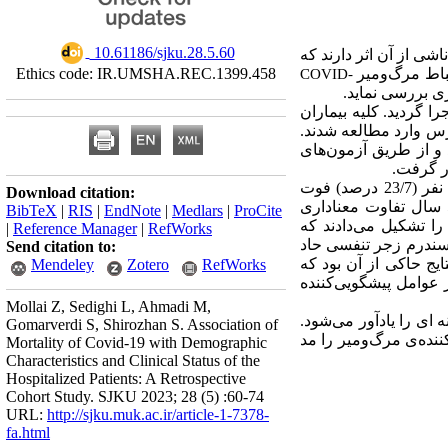
‎ 10.61186/sjku.28.5.60
شی از آن اثر دارند که
Ethics code: IR.UMSHA.REC.1399.458
تباط مرگ‌ومیر
COVID-
ری بررسی نماید
رستان سینای شهر همدان در سال 1400 طراحی و اجرا گردید. کلیه بیماران
ترس وارد مطالعه شدند
و از طریق آزمون‌های
ار گرفت
در مجموع 283 بیمار بستری با میانگین سن 57/22 سال در این مطالعه وارد شدند که از این تعداد 67 نفر (23/7 درصد) فوت
Download citation:
شدند. 92/4 درصد از بیماران فوت شده سن بالای 50 سال داشتند و تعداد آن‌ها در مقایسه با بیماران زیر 50 سال تفاوت معناداری
BibTeX
|
RIS
|
EndNote
|
Medlars
|
ProCite
. ه‌ای 83/3 درصد از فوت شدگان را تشکیل می‌دادند که
|
Reference Manager
|
RefWorks
). رم زجر تنفسی حاد
Send citation to:
). ج حاکی از آن بود که
Mendeley
Zotero
RefWorks
 عوامل پیشگویی‌کننده
Mollai Z, Sedighi L, Ahmadi M,
نه­ ای را یادآور می‌شود
Gomarverdi S, Shirozhan S. Association of
ننده‌ی مرگ‌ومیر را مد
Mortality of Covid-19 with Demographic
Characteristics and Clinical Status of the
Hospitalized Patients: A Retrospective
Cohort Study. SJKU 2023; 28 (5) :60-74
URL:
http://sjku.muk.ac.ir/article-1-7378-
fa.html