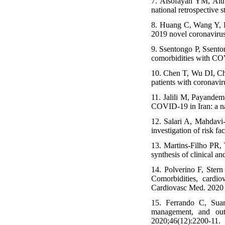
7. Alsofayan YM, Alt
national retrospective s
8. Huang C, Wang Y, L
2019 novel coronaviru
9. Ssentongo P, Ssento
comorbidities with CO
10. Chen T, Wu DI, Ch
patients with coronavir
11. Jalili M, Payandem
COVID-19 in Iran: a na
12. Salari A, Mahdav
investigation of risk f
13. Martins-Filho PR, 
synthesis of clinical a
14. Polverino F, Ster
Comorbidities, cardio
Cardiovasc Med. 2020 
15. Ferrando C, Suar
management, and ou
2020;46(12):2200-11.