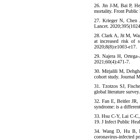
26. Jin J-M, Bai P, H
mortality. Front Public
27. Krieger N, Chen 
Lancet. 2020;395(1024
28. Clark A, Jit M, Wa
at increased risk of
2020;8(8):e1003-e17.
29. Najera H, Ortega-
2021;60(4):471-7.
30. Mirjalili M, Dehg
cohort study. Journal 
31. Tzotzos SJ, Fisch
global literature survey
32. Fan E, Beitler JR
syndrome: is a differe
33. Hsu C-Y, Lai C-C,
19. J Infect Public Hea
34. Wang D, Hu B, Hu 
coronavirus-infected 