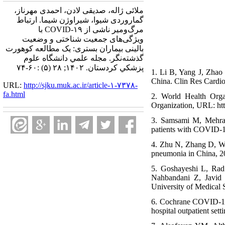
ملائی ژاله، صدیقی لادن، احمدی مهرناز،
گماروردی شیوا، شیراوژن شیما. ارتباط
مرگ‌ومیر ناشی از COVID-۱۹ با
ویژگی‌های جمعیت شناختی و وضعیت
بالینی بیماران بستری: یک مطالعه کوهورت
گذشته‌نگر. مجله علمي دانشگاه علوم
پزشكي كردستان. ۱۴۰۲; ۲۸ (۵) :۶۰-۷۴
1. Li B, Yang J, Zhao
China. Clin Res Cardio
URL:
http://sjku.muk.ac.ir/article-۱-۷۳۷۸-
fa.html
2. World Health Org
Organization, URL: htt
3. Samsami M, Mehrava
patients with COVID-19 
4. Zhu N, Zhang D, Wa
pneumonia in China, 2
5. Goshayeshi L, Rad
Nahbandani Z, Javid Z
University of Medical
6. Cochrane COVID-19 
hospital outpatient s