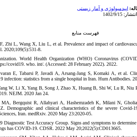
اله
اپیدمیولوژی و آمار زیستی
فهرست منابع
 F, Zhi L, Wang X, Liu L, et al. Prevalence and impact of cardiovas
l. 2020;109(5):531-8.
anization. World Health Organization (WHO) Coronavirus (COVID
ps://covid19. who. int/. (Accessed: 28 February 2022). 2022.
ran E, Tabarsi P, Javadi A, Arsang-Jang S, Komaki A, et al. Clini
infection: statistics from a single hospital in Iran. Hum Antibodies. 2
ng W, Li X, Yang B, Song J, Zhao X, Huang B, Shi W, Lu R, Niu P. 
019. NEJM. 2020 Jan 24.
 MA, Bergquist R, Allahyari A, Hashemzadeh K, Milani N, Gholia
. Demographic and clinical characteristics of the severe Covid-19
 Sciences, Iran. medRxiv. 2020 May 23:2020-05.
Diagnostic Test Accuracy Group. Signs and symptoms to determine if 
ettings has COVID-19. CDSR. 2022 May 20;2022(5):CD013665.