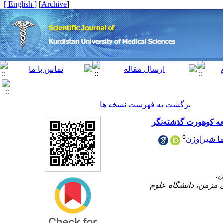
[ English ]
]
Archive
[
برگشت به فهرست نسخه ها
۵
ا شیراوژن
۳- زمن، دانشگاه علوم