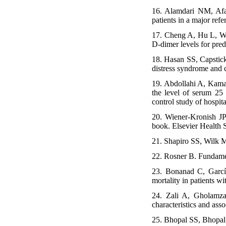
16. Alamdari NM, Afag
patients in a major ref
17. Cheng A, Hu L, Wa
D-dimer levels for pre
18. Hasan SS, Capstic
distress syndrome and 
19. Abdollahi A, Kama
the level of serum 25
control study of hospit
20. Wiener-Kronish JP
book. Elsevier Health 
21. Shapiro SS, Wilk M
22. Rosner B. Fundamen
23. Bonanad C, García
mortality in patients 
24. Zali A, Gholamz
characteristics and ass
25. Bhopal SS, Bhopal 