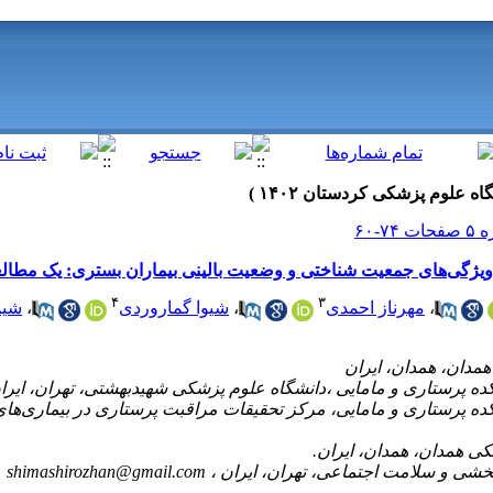
۴
۳
شیم
،
شیوا گماروردی
،
مهرناز احمدی
،
 پرستاری و مامایی، مرکز تحقیقات مراقبت پرستاری در بیماری‌های م
shimashirozhan@gmail.com