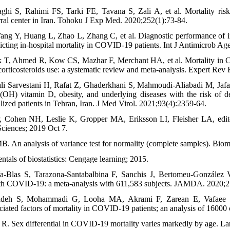
hi S, Rahimi FS, Tarki FE, Tavana S, Zali A, et al. Mortality ri
erral center in Iran. Tohoku J Exp Med. 2020;252(1):73-84.
ng Y, Huang L, Zhao L, Zhang C, et al. Diagnostic performance of in
dicting in-hospital mortality in COVID-19 patients. Int J Antimicrob Ag
k T, Ahmed R, Kow CS, Mazhar F, Merchant HA, et al. Mortality in C
corticosteroids use: a systematic review and meta-analysis. Expert Re
li Sarvestani H, Rafat Z, Ghaderkhani S, Mahmoudi‐Aliabadi M, Jafar
 (OH) vitamin D, obesity, and underlying diseases with the risk of
alized patients in Tehran, Iran. J Med Virol. 2021;93(4):2359-64.
, Cohen NH, Leslie K, Gropper MA, Eriksson LI, Fleisher LA, editor
Sciences; 2019 Oct 7.
B. An analysis of variance test for normality (complete samples). Bio
tals of biostatistics: Cengage learning; 2015.
-Blas S, Tarazona-Santabalbina F, Sanchis J, Bertomeu-González V,
with COVID-19: a meta-analysis with 611,583 subjects. JAMDA. 2020;2
adeh S, Mohammadi G, Looha MA, Akrami F, Zarean E, Vafaee 
ociated factors of mortality in COVID-19 patients; an analysis of 1600
R. Sex differential in COVID-19 mortality varies markedly by age. L