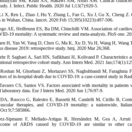
hunayyan SM, Khan AA, Hakawi AM, Assiri AM. Clinical characteri
tudy. J. Infect. Public Health. 2020 Jul 1;13(7):920-5.
i X, Ren L, Zhao J, Hu Y, Zhang L, Fan G, Xu J, Gu X, Cheng Z. Clin
s in Wuhan, China. lancet. 2020 Feb 15;395(10223):497-506.
ngo AE, Heilbrunn ES, Ba DM, Chinchilli VM. Association of cardiova
VID-19 mortality: A systematic review and meta-analysis. PloS one. 
en H, Yan W, Yang D, Chen G, Ma K, Xu D, Yu H, Wang H, Wang T. Cl
us disease 2019: retrospective study. bmj. 2020 Mar 26;368.
ehr P, Saghaei A, Sari HN, Safikhani H, Kolivand P. Characteristics an
tional retrospective cohort study. Ann Intern Med. 2021 Jan;174(1):12
i-Roshan M, Ghorbani Z, Mortazavi SS, Naghshbandi M, Faraghnia 
actors of in-hospital death due to COVID-19: a case-control study in Rash
Tavares CS, Santos VS. Factors associated with mortality in patient
nd laboratory data. Eur J Intern Med. 2020 Jun 1;76:97-9.
n DA, Ruocco G, Balestro E, Bassetti M, Candelli M, Cirillo B, Con
vascular therapies, and COVID-19 mortality: a nationwide, Italia
Oct 9;7:585866.
ez-Sipmann F, Mellado-Artigas R, Hernández M, Gea A, Arruti E, 
tcome of ARDS caused by COVID-19 are similar to other ca