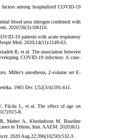
sk factors among hospitalized COVID-19
itial blood urea nitrogen combined with
ents. 2020;56(3):106110.
OVID-19 patients with acute respiratory
v Respir Med. 2020;14(11):1149-63.
zadeh B, et al. The association between
 developing COVID‐19 infection: A case-
s. Miller's anesthesia, 2-volume set E-
metrika. 1965 Dec 1;52(3/4):591-611.
 Fácila L, et al. The effect of age on
1(7):915-8.
R, Maher A, Khodadoost M. Baseline
0 cases in Tehran, Iran. AAEM. 2020;8(1).
ancet. 2020 Aug 22;396(10250):532-3.