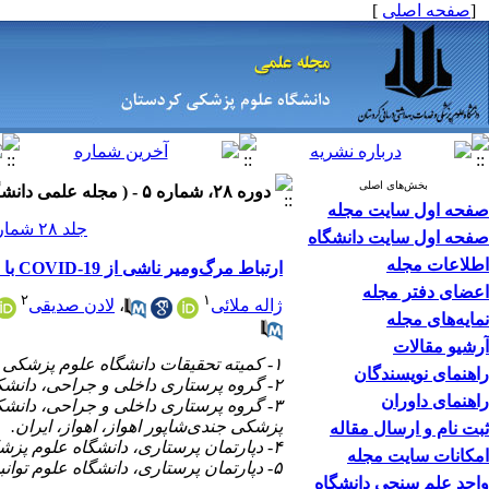
]
صفحه اصلی
[
بخش‌های اصلی
دوره ۲۸، شماره ۵ - ( مجله علمی دانشگاه علوم پزشکی کردستان ۱۴۰۲ )
صفحه اول سایت مجله
جلد ۲۸ شماره ۵ صفحات ۷۴-۶۰
صفحه اول سایت دانشگاه
اطلاعات مجله
ارتباط مرگ‌ومیر ناشی از COVID-19 با ویژگی‌های جمعیت شناختی و وضعیت بالینی بیماران بستری: یک مطالعه کوهورت گذشته‌نگر
اعضای دفتر مجله
۲
۱
لادن صدیقی
،
ژاله ملائی
نمایه‌های مجله
آرشیو مقالات
۱- کمیته تحقیقات دانشگاه علوم پزشکی همدان، همدان، ایران
راهنمای نویسندگان
۲- گروه پرستاری داخلی و جراحی، دانشکده پرستاری و مامایی ،دانشگاه علوم پزشکی شهیدبهشتی، تهران، ایران.
راهنمای داوران
گروه پرستاری داخلی و جراحی، دانشکده
پزشکی جندی‌شاپور اهواز، اهواز، ایران.
ثبت نام و ارسال مقاله
۴- دپارتمان پرستاری، دانشگاه علوم پزشکی همدان، همدان، ایران.
امکانات سایت مجله
۵- دپارتمان پرستاری، دانشگاه علوم توانبخشی و سلامت اجتماعی، تهران، ایران ،
واحد علم سنجی دانشگاه