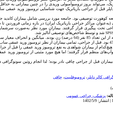
یک، می‌تواند بروز ترومبوآمبولی وریدی را در چنین بیمارانی به حداق
لر قبل از جراحی باریاتریک جهت شناسایی ترومبوز ورید عمقی ساب 
 کوهورت توصیفی بود. جامعه مورد بررسی شامل بیماران کاندید جر
ه 30 روزه بعد از جراحی تحت پیگیری قرار گرفتند. بیماران مورد نظر به‌صورت س
شد و توسط شاخص‌های توصیفی آنالیز شد.
SPS
بیمار وارد مطالعه شدند که از این تعداد 85 نفر (64 درصد) زن بودند. میانگین و
بود. قبل از جراحی، تمامی بیماران از نظر ترومبوز ورید عمقی ساب
 هیچ‌کدام از بیماران شواهدی به نفع ترومبوز ورید عمقی را قبل از جرا
وآپ
های منظم قرار گرفتند؛ اما هیچ مورد مثبتی از ترومبوز ورید ع
ماران قبل از جراحی چاقی نادر بوده؛ لذا انجام روتین سونوگرافی د
چاقی
،
ترومبوفلبیت
،
افی کالر داپلر
اله
پزشکی- جراحی عمومی