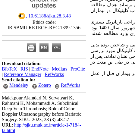
ل برساند. هدف مطالعه
کلینیکال در بیماران
‎ 10.61186/sjku.28.3.48
احی باریاتریک بستری
Ethics code:
IR.SBMU.RETECH.REC.1399.1356
در بیمارستان‌های مدرس و لقمان تهران (به‌عنوان مراکز جراحی باریاتریک ایران) در بازه زمانی فروردین تا شهریور سال 1400 بود.
رشماری وارد مطالعه شدند
125  انحراف معیار سنی و شاخص توده بدنی
 کلینیکال مورد بررسی
حی نشان ندادند. پس از
مقی در طی این مدت در
Download citation:
BibTeX
|
RIS
|
EndNote
|
Medlars
|
ProCite
ر بیماران قبل از عمل
|
Reference Manager
|
RefWorks
Send citation to:
Mendeley
Zotero
RefWorks
Malekpour Alamdari N, Servatyari K,
Rahmani K, Mohammadi A. Subclinical
Deep Vein Thrombosis; Role of Color
Doppler Ultrasonography before Bariatric
Surgery. SJKU 2023; 28 (3) :48-57
URL:
http://sjku.muk.ac.ir/article-1-7184-
fa.html