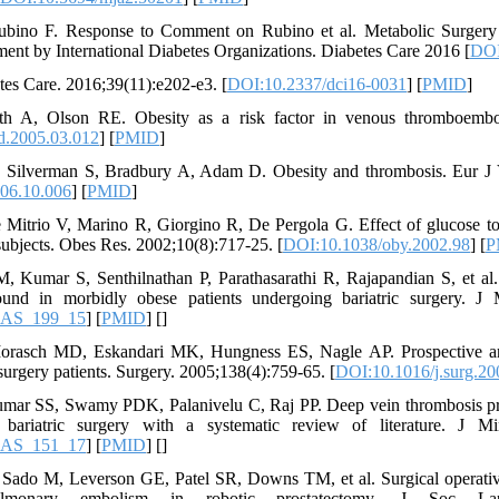
ino F. Response to Comment on Rubino et al. Metabolic Surgery i
ement by International Diabetes Organizations. Diabetes Care 2016 [
DOI
tes Care. 2016;39(11):e202-e3. [
DOI:10.2337/dci16-0031
] [
PMID
]
th A, Olson RE. Obesity as a risk factor in venous thromboemb
d.2005.03.012
] [
PMID
]
 Silverman S, Bradbury A, Adam D. Obesity and thrombosis. Eur J 
006.10.006
] [
PMID
]
 Mitrio V, Marino R, Giorgino R, De Pergola G. Effect of glucose to
ubjects. Obes Res. 2002;10(8):717-25. [
DOI:10.1038/oby.2002.98
] [
P
 Kumar S, Senthilnathan P, Parathasarathi R, Rajapandian S, et al. 
ound in morbidly obese patients undergoing bariatric surgery. J
MAS_199_15
] [
PMID
] [
]
orasch MD, Eskandari MK, Hungness ES, Nagle AP. Prospective ana
 surgery patients. Surgery. 2005;138(4):759-65. [
DOI:10.1016/j.surg.20
umar SS, Swamy PDK, Palanivelu C, Raj PP. Deep vein thrombosis p
bariatric surgery with a systematic review of literature. J M
MAS_151_17
] [
PMID
] [
]
Sado M, Leverson GE, Patel SR, Downs TM, et al. Surgical operative
lmonary embolism in robotic prostatectomy. J Soc Lapar