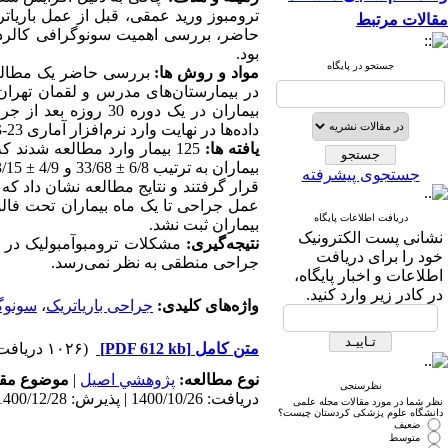
ترومبوز ورید عمقی، قبل از عمل باریاتر
مقالات مرتبط
حاضر، بررسی اهمیت سونوگرافی کالرداپ
بود.
جستجو در پایگاه
مواد و روش ­ها­:
بررسی حاضر یک مطالعه
بیماران در یک دور.
23-
داده‌ها در نهایت وارد نرم‌افزار آماری
S
یافته­ ها:
43/15
±
33/68 و 4/9
±
بیماران به ترتیب 6/8
جستجوی پیشرفته
قرار گرفتند و نتایج مطالعه نشان داد که
عمل جراحی تا یک ماه بیماران تحت فال
دریافت اطلاعات پایگاه
بیماران ثبت نشد.
نشانی پست الکترونیک
نتیجه‌گیری:
مشکلات ترومبوآمبولیک در بی
خود را برای دریافت
جراحی منطقی به نظر نمی‌رسد.
اطلاعات و اخبار پایگاه،
در کادر زیر وارد کنید.
سونوگر
،
جراحی باریاتریک
واژه‌های کلیدی:
(۱۰۲۶ دریافت)
[PDF 612 kb]
متن کامل
موضوع مق:
|
پژوهشي اصیل
نوع مطالعه:
نظرسنجی
دریافت: 1400/10/26 | پذیرش: 1400/12/28 | انتشار: 1402/5/9
نظر شما در مورد مقالات مجله علمی
دانشگاه علوم پزشکی کردستان چیست؟
ضعیف
متوسط