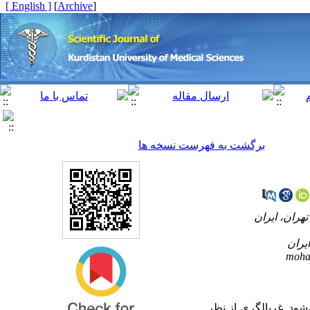
[ English ]
]
Archive
[
برگشت به فهرست نسخه ها
moha
شود. غربالگری از نظر