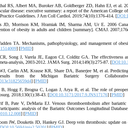
thal RS, Albert MA, Buroker AB, Goldberger ZD, Hahn EJ, et al. 
scular disease: executive summary: a report of the American College 
 Practice Guidelines. J Am Coll Cardiol. 2019;74(10):1376-414. [
DOI:1
s JD, Morrison KM, Hramiak IM, Sharma AM, Ur E. 2006 Canadian
tion of obesity in adults and children [summary]. CMAJ. 2007;176(
adden TA. Mechanisms, pathophysiology, and management of obesit
a1514009
] [
PMID
]
CR, Song J, Varela JE, Eagon CJ, Colditz GA. The effectiveness and
 meta-analysis, 2003-2012. JAMA Surg. 2014;149(3):275-87. [
DOI:10.
 WJ, Carlin AM, Krause KR, Share DA, Banerjee M, et al. Predictin
 results from the Michigan Bariatric Surgery Collaborati
013e31825659d4
] [
PMID
]
B, Hogg F, Brogna C, Logan J, Arya R, et al. The role of preopera
surg. 2018;130(1):38-43. [
DOI:10.3171/2017.9.JNS17176
] [
PMID
]
f B, Pate V, DeMaria EJ. Venous thromboembolism after bariatric 
articipants: analysis of the Bariatric Outcomes Longitudinal Databas
2010.12.008
] [
PMID
]
oom JW, Douketis JD, Hankey GJ. Deep vein thrombosis: update on 
DOI:10.5694/mja2.50201
] [
PMID
]