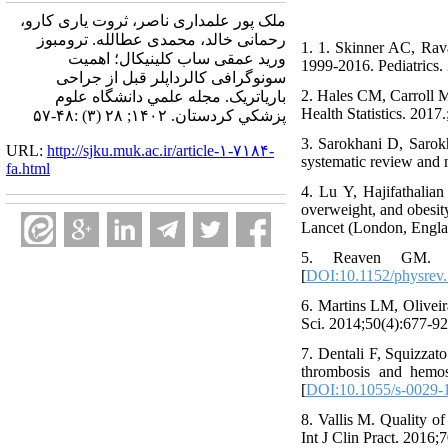
ملک پور علمداری ناصر، ثروت یاری کارو،
رحمانی خالد، محمدی عطالله. ترومبوز
1. 1. Skinner AC, Rav
ورید عمقی ساب کلینیکال؛ اهمیت
1999-2016. Pediatrics.
سونوگرافی کالرداپلر قبل از جراحی
2. Hales CM, Carroll 
باریاتریک. مجله علمي دانشگاه علوم
Health Statistics. 2017.
پزشكي كردستان. ۱۴۰۲; ۲۸ (۳) :۴۸-۵۷
3. Sarokhani D, Sarok
URL:
http://sjku.muk.ac.ir/article-۱-۷۱۸۴-
systematic review and 
fa.html
4. Lu Y, Hajifathali
overweight, and obesity
Lancet (London, Engla
5. Reaven GM. Pat
[
DOI:10.1152/physrev.
6. Martins LM, Oliveir
Sci. 2014;50(4):677-92
7. Dentali F, Squizzat
thrombosis and hemos
[
DOI:10.1055/s-0029-
8. Vallis M. Quality o
Int J Clin Pract. 2016;