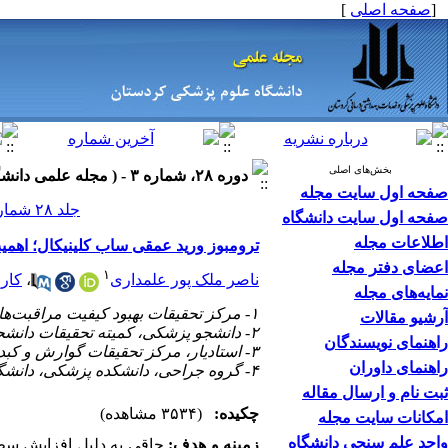
]
صفحه اصلی
[
بخش‌های اصلی
دوره ۲۸، شماره ۳ - ( مجله علمی دانشگاه علوم پزشکی کردستان ۱۴۰۲ )
صفحه اول سایت مجله
جلد ۲۸ شماره ۳ صفحات ۵۷-۴۸
صفحه اول سایت دانشگاه
اطلاعات مجله
ترومبوز ورید عمقی ساب کلینیکال؛ اهمیت
اعضای دفتر مجله
۱
کار
،
ناصر ملک پور علمداری
نمایه‌های مجله
۱- مرکز تحقیقات بهبود کیفیت مراقبت‌های ویژه، بیمارستان شهید مدرس، دانشگاه علوم پزشکی شهید بهشتی، تهران، ایران
آرشیو مقالات
۲- دانشجو پزشکی، کمیته تحقیقات دانشجویی، دانشگاه علوم پزشکی کردستان، سنندج، ایران
راهنمای نویسندگان
۳- استادیار، مرکز تحقیقات گوارش و کبد، پژوهشکده توسعه سلامت، دانشگاه علوم پزشکی کردستان، سنندج، ایران
راهنمای داوران
۴- گروه جراحی، دانشکده پزشکی، دانشگاه علوم پزشکی کردستان، سنندج، ایران ،
ثبت نام و ارسال مقاله
چکیده:
(۳۵۳۴ مشاهده)
امکانات سایت مجله
واحد علم سنجی دانشگاه
چاقی به دلیل افزایش سطح
:
زمینه و هدف