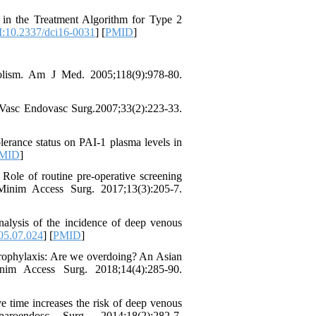
n the Treatment Algorithm for Type 2
:10.2337/dci16-0031
] [
PMID
]
olism. Am J Med. 2005;118(9):978-80.
Vasc Endovasc Surg.2007;33(2):223-33.
lerance status on PAI‐1 plasma levels in
MID
]
Role of routine pre-operative screening
 Minim Access Surg. 2017;13(3):205-7.
lysis of the incidence of deep venous
05.07.024
] [
PMID
]
rophylaxis: Are we overdoing? An Asian
inim Access Surg. 2018;14(4):285-90.
 time increases the risk of deep venous
oendosc Surg. 2014;18(2):282-7.