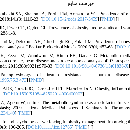
فهرست منابع
anbakht SN, Skelton JA, Perrin EM, Armstrong SC. Prevalence of obe
 2018;141(3):1116-23. [
DOI:10.1542/peds.2017-3459
] [
PMID
] [
]
MD, Fryar CD, Ogden CL. Prevalence of obesity among adults and yout
;288:1-8.
hani M, Dehkordi AH, Gheshlagh RG, Fakhri M. Prevalence of obesity
meta-analysis. J Pediatr Endocrinol Metab. 2020;33(4):453-68. [
DOI:10
an K, Ezzati M, Woodward M, Rimm EB, Danaei G. Metabolic mediato
 on coronary heart disease and stroke: a pooled analysis of 97 prospecti
nd). 2013;383(9921):970-83. [
DOI:10.1016/S0140-6736(13)61836-X
]
hophysiology of insulin resistance in human disease. 
1995.75.3.473
] [
PMID
]
a ARS, Cruz KJC, Torres-Leal FL, Marreiro DdN. Obesity, inflammatio
. [
DOI:10.1590/S1984-82502014000400003
]
o A, Ageno W, editors. The metabolic syndrome as a risk factor for ven
tasis; 2009. Thieme Medical Publishers. InSeminars in Thrombosi
1234140
] [
PMID
]
f life and psychological well‐being in obesity management: improving t
70(3):196-205. [
DOI:10.1111/ijcp.12765
] [
PMID
] [
]