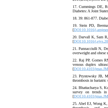
17. Cummings DE, Rub
Diabetes: A Joint Stat
18. 39: 861-877. Diabe
19. Stein PD, Beema
[
DOI:10.1016/j.amjme
20. Darvall K, Sam R,
[
DOI:10.1016/j.ejvs.2
21. Pannacciulli N, De
overweight and obese s
22. Raj PP, Gomes RM,
venous duplex ultras
[
DOI:10.4103/jmas.J
23. Prystowsky JB, M
thrombosis in bariatric
24. Bhattacharya S, K
survey on trends in 
[
DOI:10.4103/jmas.J
25. Abel EJ, Wong K, 
thrombosis and pu