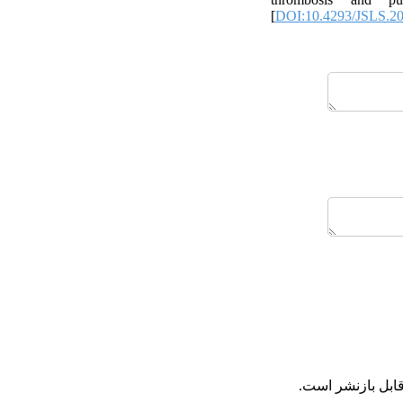
[
DOI:10.4293/JSLS.2
قابل بازنشر است