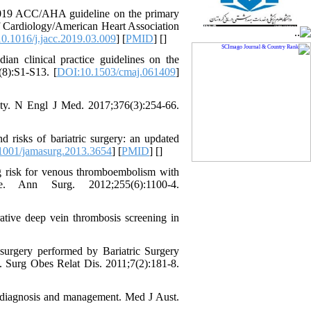
2019 ACC/AHA guideline on the primary
of Cardiology/American Heart Association
0.1016/j.jacc.2019.03.009
] [
PMID
] [
]
 clinical practice guidelines on the
8):S1-S13. [
DOI:10.1503/cmaj.061409
]
y. N Engl J Med. 2017;376(3):254-66.
 risks of bariatric surgery: an updated
1001/jamasurg.2013.3654
] [
PMID
] [
]
g risk for venous thromboembolism with
ve. Ann Surg. 2012;255(6):1100-4.
tive deep vein thrombosis screening in
surgery performed by Bariatric Surgery
e. Surg Obes Relat Dis. 2011;7(2):181-8.
diagnosis and management. Med J Aust.