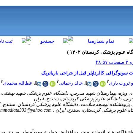
 سونوگرافی کالرداپلر قبل از جراحی باریاتریک
۴
۳
۲
عطالله محمدی
،
خالد رحمانی
،
و ثروت یاری
mmadiata333@yahoo.com
 فاکتورهای انعقادی منجر به افزایش خطر ترومبوآمبولی وریدی می‌