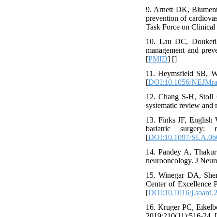
9. Arnett DK, Blumen
prevention of cardiova
Task Force on Clinical
10. Lau DC, Douketi
management and preven
[
PMID
] [
]
11. Heymsfield SB, W
[
DOI:10.1056/NEJMr
12. Chang S-H, Stoll 
systematic review and
13. Finks JF, English
bariatric surgery:
[
DOI:10.1097/SLA.0b
14. Pandey A, Thakur 
neurooncology. J Neuro
15. Winegar DA, Sheri
Center of Excellence P
[
DOI:10.1016/j.soard.
16. Kruger PC, Eikelb
2019;210(11):516-24. [