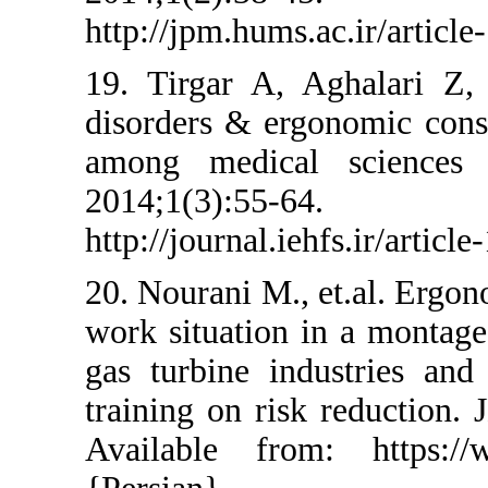
http://jpm.hums
19. Tirgar A, 
disorders & er
among medica
2014;1(3
http://journal.i
20. Nourani M.
work situation
gas turbine i
training on ri
Available fro