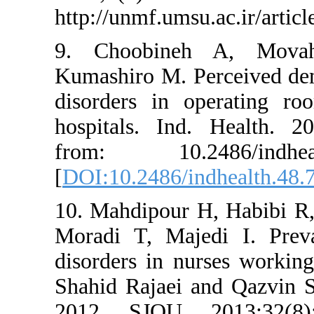
http://unmf.ums
9. Choobine
Kumashiro M. 
disorders in 
hospitals. Ind
from: 10.2
[
DOI:10.2486/i
10. Mahdipour
Moradi T, Maj
disorders in n
Shahid Rajaei 
2012. SJQU. 