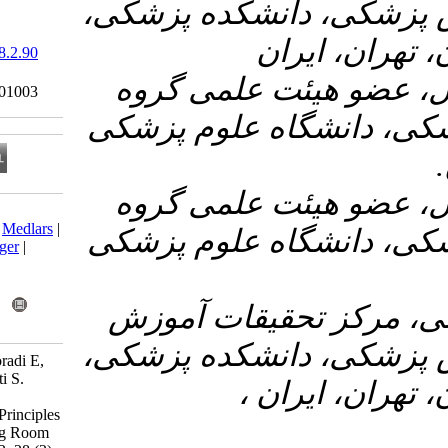
انشکده پزشکی
ن
‎ 10.61186/sjku.28.2.90
Ethics code:
۳- می گروه
IR.IUMS.REC9513101003
ه علوم پزشکی
۴- می گروه
Download citation:
BibTeX
|
RIS
|
EndNote
|
Medlars
|
ه علوم پزشکی
ProCite
|
Reference Manager
|
RefWorks
Send citation to:
Mendeley
Zotero
۵- ت آموزش
RefWorks
انشکده پزشکی
ghasemi S, hannani S, Moradi E,
Fayzi R, Karimi A, Nosrati S.
ان
Effect of Brochure-Based
Education on Ergonomic Principles
abidance among Operating Room