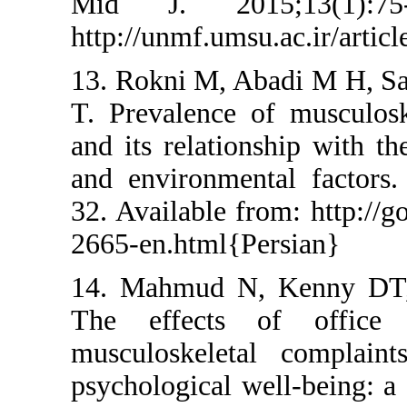
Mid J. 2015
http://unmf.ums
13. Rokni M, 
T. Prevalence 
and its relati
and environme
32. Available f
2665-en.html{P
14. Mahmud N
The effects
musculoskelet
psychological w