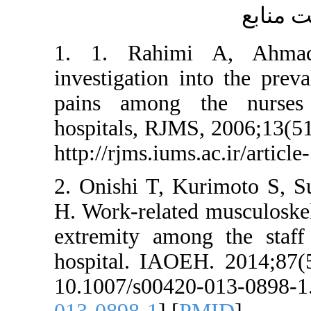
1. 1. Rahi
investigation 
pains among
hospitals, RJM
http://rjms.ium
2. Onishi T, K
H. Work-related
extremity amo
hospital. IAOE
10.1007/s004