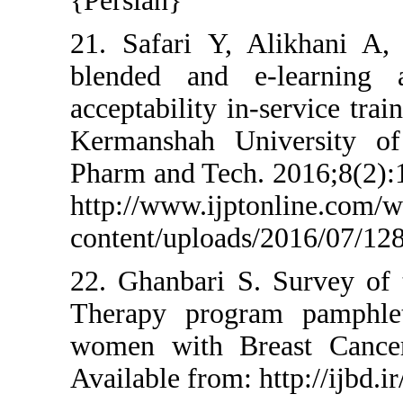
{Persian}
21. Safari Y,
blended and 
acceptability i
Kermanshah Un
Pharm and Tech
http://www.ijp
content/upload
22. Ghanbari S
Therapy prog
women with Br
Available from: 