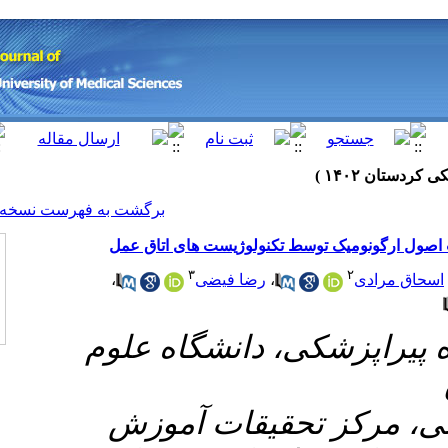
[ English ]
]
Archive
[
برگشت به فهرست نسخه ها
کنولوژیست های اتاق عمل
۳
،
رضا فیضی
،
۱- نشگاه علوم
۲- ت آموزش