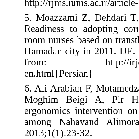
http://rjms.ium
5. Moazzami Z
Readiness to a
room nurses ba
Hamadan city i
from: http:/
en.html{Persia
6. Ali Arabia
Moghim Beig
ergonomics int
among Nahavan
2013;1(1