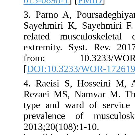
013-0898-1
] [
P
3. Parno A, P
Sayehmiri K, 
related musc
extremity. Sys
from: 10.
[
DOI:10.3233
4. Raeisi S, 
Rezaei MS, Na
type and ward
prevalence o
2013;20(1