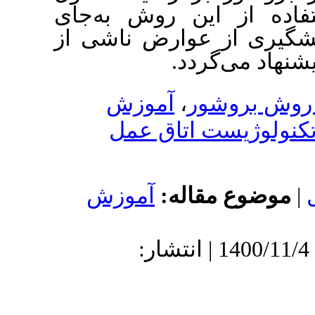
ن روش به‌جای
وارض ناشی از
دد
آموزش
،
تاق عمل
اله
آموزش
1400 | پذیرش: 1400/11/4 | انتشار