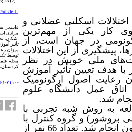
Technologists. SJKU 2023; 28 (2)
:90-97
URL:
http://sjku.muk.ac.ir/article-1-
7110-fa.html
کلتی عضلانی
و
قاسمی سمانه، حنانی صدیقه،
از
مهم‌ترین
مرادی اسحاق، فیضی رضا، کریمی
هان
است، از
اشکان، نصرتی سهراب. بررسی
تأثیر آموزش مبتنی بر بروشور بر
از
این اختلالات
میزان رعایت اصول ارگونومیک
توسط تکنولوژیست های اتاق عمل.
خویش
در نظر
مجله علمي دانشگاه علوم پزشكي
كردستان. ۱۴۰۲; ۲۸ (۲) :۹۰-۹۷
ین تأثیر آموزش
URL:
ول ارگونومیک
http://sjku.muk.ac.ir/article-۱-۷۱۱۰-
انشگاه علوم
fa.html
 شبه تجربی
با
گروه کنترل با
تعداد 66 نفر
از