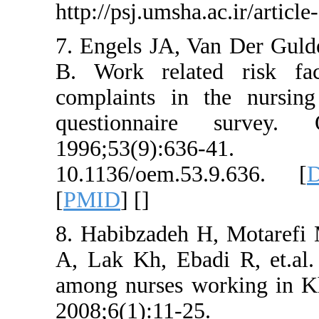
http://psj.umsh
7. Engels JA, 
B. Work relat
complaints in
questionnai
1996;53(9
10.1136/oem.5
[
PMID
] [
]
8. Habibzadeh 
A, Lak Kh, Eba
among nurses w
2008;6(1