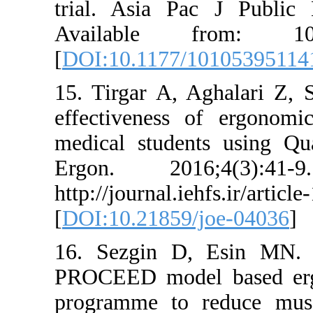
trial. Asia P
Available f
[
DOI:10.1177/
15. Tirgar A, 
effectiveness
medical stude
Ergon. 201
http://journal.i
[
DOI:10.21859
16. Sezgin D
PROCEED mode
programme to 