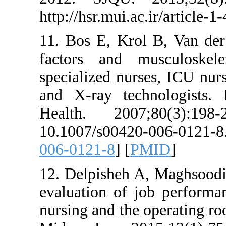
http://hsr.mui.
11. Bos E, Kro
factors and 
specialized nur
and X-ray tec
Health. 200
10.1007/s004
006-0121-8
] [
P
12. Delpisheh
evaluation of 
nursing and the