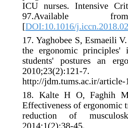
ICU nurses. I
97.Availa
[
DOI:10.1016/j
17. Yaghobee S,
the ergonomic 
students' pos
2010;23(2
http://jdm.tums
18. Kalte H 
Effectiveness o
reduction of
2014;1(2