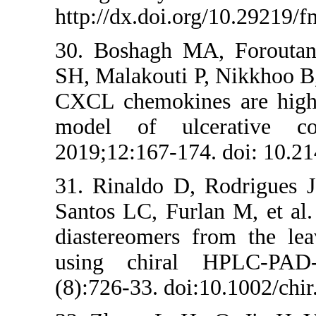
http://dx.doi.o
30. Boshagh M
SH, Malakouti P
CXCL chemokin
model of ul
2019;12:167-17
31. Rinaldo D,
Santos LC, Fur
diastereomers
using chiral
(8):726-33. doi