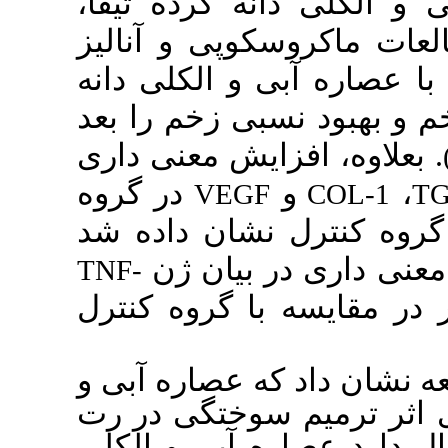
نه گرده تیفا
کوپی و آنالیز
 و الکلی دانه
بی زخم را بعد
. یش معنی داری
در گروه
VEGF
نشان داده شد
 بیان ژن
TNF-
ا گروه کنترل
ه عصاره آبی و
 سوختگی در رت
ه آبی و الکلی