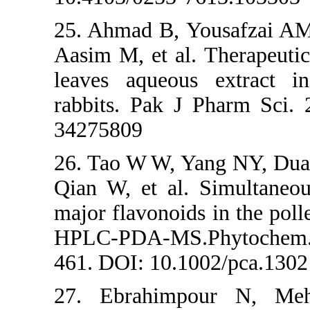
25. Ahmad B, 
Aasim M, et al
leaves aqueou
rabbits. Pak 
34275809
26. Tao W W, 
Qian W, et al.
major flavonoid
HPLC-PDA-MS.
461. DOI: 10.1
27. Ebrahim