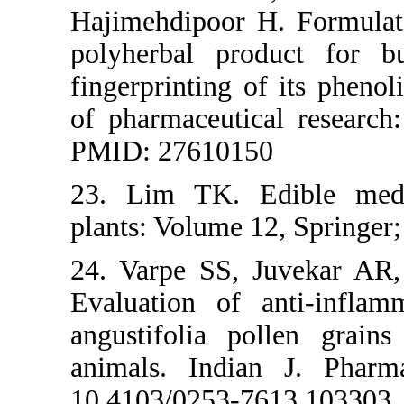
Hajimehdipoor 
polyherbal p
fingerprinting 
of pharmaceuti
PMID: 276101
23. Lim TK. 
plants: Volume
24. Varpe SS,
Evaluation of
angustifolia p
animals. Indi
10.4103/0253-