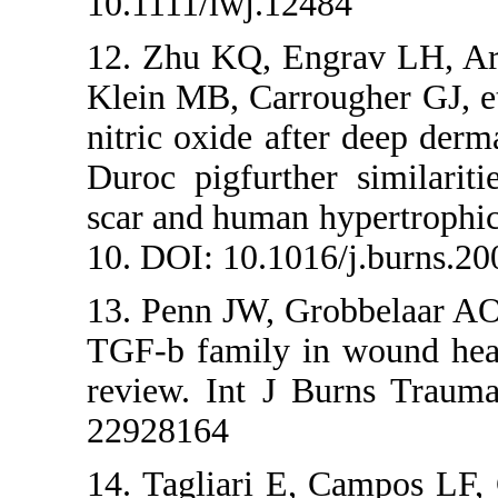
10.1111/iwj.12
12. Zhu KQ, E
Klein MB, Carr
nitric oxide af
Duroc pigfurth
scar and human 
10. DOI: 10.10
13. Penn JW, G
TGF-b family i
review. Int J
22928164
14. Tagliari E