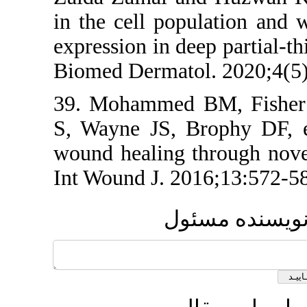
in the cell po
expression in d
Biomed Dermato
39. Mohammed 
S, Wayne JS, 
wound healing 
Int Wound J. 2
ول