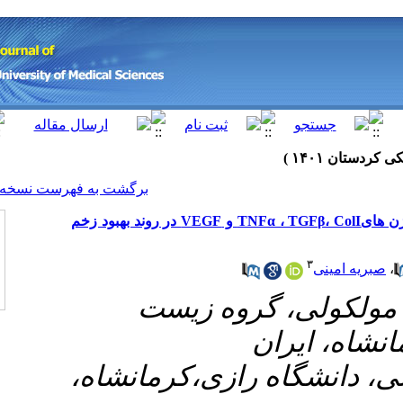
[ English ]
]
Archive
[
برگشت به فهرست نسخه ها
بررسی اثر عصاره آبی و الکلی دانه گرده تیفا بر بیان ژن هایTNFα ، TGFβ، ColI و VEGF در روند بهبود زخم
۱-  زیست
۲- ی،کرمانشاه