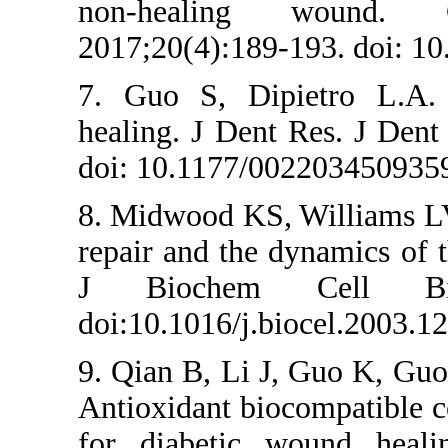
non-healin
2017;20(4):189-
7. Guo S, Dip
healing. J Den
doi: 10.1177/
8. Midwood KS,
repair and the 
J Biochem 
doi:10.1016/j.b
9. Qian B, Li J
Antioxidant bi
for diabetic