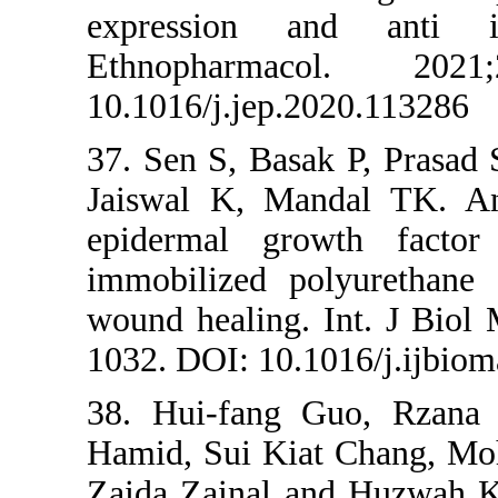
expression 
Ethnopharm
10.1016/j.jep.
37. Sen S, Bas
Jaiswal K, Ma
epidermal gro
immobilized p
wound healing.
1032. DOI: 10.
38. Hui-fang 
Hamid, Sui Ki
Zaida Zainal 