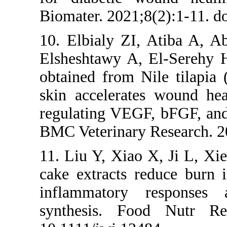
Biomater. 2021
10. Elbialy ZI
Elsheshtawy A,
obtained from 
skin accelera
regulating VE
BMC Veterinary
11. Liu Y, Xia
cake extracts 
inflammatory
synthesis. F