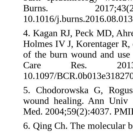
Burns. 2
10.1016/j.burn
4. Kagan RJ, 
Holmes IV J, K
of the burn wo
Care Res
10.1097/BCR.
5. Chodorows
wound healing
Med. 2004;59(
6. Qing Ch. Th