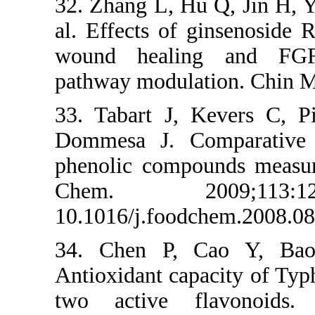
32. Zhang L, H
al. Effects of
wound heali
pathway modula
33. Tabart J,
Dommesa J. Co
phenolic comp
Chem. 
10.1016/j.food
34. Chen P,
Antioxidant cap
two active f