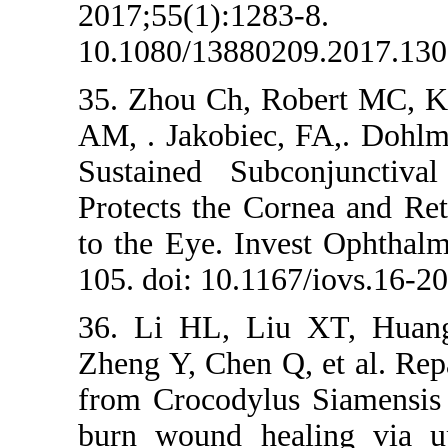
2017;5
10.1080/13880
35. Zhou Ch, R
AM, . Jakobiec
Sustained Sub
Protects the C
to the Eye. In
105. doi: 10.1
36. Li HL, L
Zheng Y, Chen Q
from Crocodylu
burn wound he