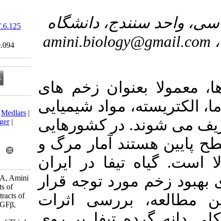
۳- ، دانشگاه
‎ 10.61186/sjku.27.6.125
Ethics code:
amini.biolog
IR.RAZI.REC.1400.094
عنوان زخم های
، مواد شیمیایی
Download citation:
BibTeX
|
RIS
|
EndNote
|
Medlars
|
. در کشورهایی
ProCite
|
Reference Manager
|
RefWorks
Send citation to:
ند آمار مرگ و
Mendeley
Zotero
 تیفا در ایران
RefWorks
ورد توجه قرار
Khalili F, Bidmeshkipour A, Amini
S. Evaluation of the Effects of
Aquatic and Alcoholic Extracts of
بررسی اثرات
Thyfa Pollen on TNFα, TGFβ,
Col-1 and VEGF Genes
ه تیفا بر روی