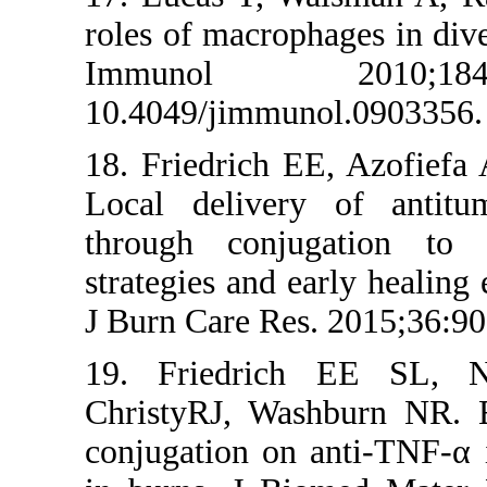
roles of macrop
Immunol 2
10.4049/jimmu
18. Friedrich 
Local deliver
through conj
strategies and 
J Burn Care Re
19. Friedri
ChristyRJ, Wa
conjugation on