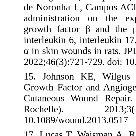
de Noronha L, 
administratio
growth factor
interleukin 6, 
α in skin wound
2022;46(3):721
15. Johnson K
Growth Factor 
Cutaneous W
Rochelle)
10.1089/wound
17. Lucas T, W