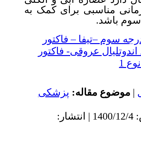
ی برای کمک به
 – فاکتور
وقی- فاکتور
اله
پزشکی
: 1400/8/16 | پذیرش: 1400/12/4 | انتشار