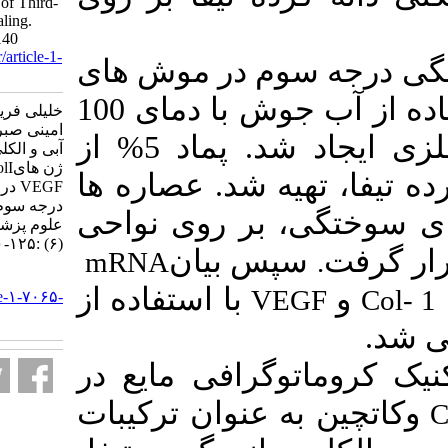
Expression in the Process of Third-
Degree Burns Wound Healing.
SJKU 2023; 27 (6) :125-140
URL:
http://sjku.muk.ac.ir/article-1-
 در موش های
7065-fa.html
نژاد اسپراگو داولی با استفاده از آب جوش با دمای 100
خلیلی فریبا، بیدمشکی پور علی،
امینی صبریه. بررسی اثر عصاره
درجه سانتیگراد و حلقه فلزی ایجاد شد. پماد 5% از
آبی و الکلی دانه گرده تیفا بر بیان
ژن هایTNFα ، TGFβ، ColI و
ه شد. عصاره ها
VEGF در روند بهبود زخم سوختگی
درجه سوم. مجله علمي دانشگاه
گی، بر روی نواحی
علوم پزشكي كردستان. ۱۴۰۱; ۲۷
(۶) :۱۲۵-۱۴۰
 بیان
mRNA
URL:
با استفاده از
V
http://sjku.muk.ac.ir/article-۱-۷۰۶۵-
fa.html
گرافی مایع در
عنوان ترکیبات