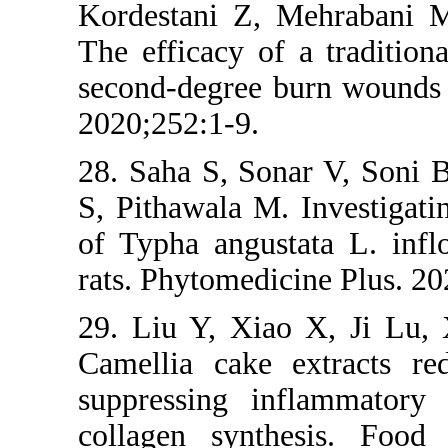
Kordestani Z,
The efficacy o
second-degree 
2020;252:1-9.
28. Saha S, So
S, Pithawala M
of Typha angus
rats. Phytomedi
29. Liu Y, Xi
Camellia cake
suppressing i
collagen synt