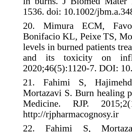
in burns. J B
1536. doi: 10.
20. Mimura 
Bonifacio KL, P
levels in burned
and its toxi
2020;46(5):112
21. Fahimi 
Mortazavi S. Bu
Medicine. RJ
http://rjpharma
22. Fahimi 