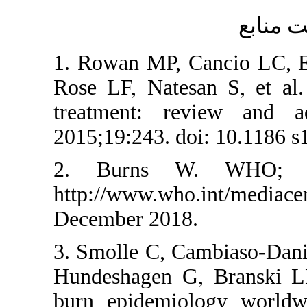
1. Rowan MP, 
Rose LF, Nate
treatment: r
2015;19:243. d
2. Burns W
http://www.who.
December 2018
3. Smolle C, C
Hundeshagen G
burn epidemio