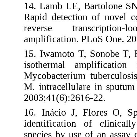
14. Lamb LE, 
Rapid detecti
reverse tran
amplification.
15. Iwamoto T
isothermal am
Mycobacterium
M. intracellula
2003;41(6):261
16. Inácio J, 
identification
species by use