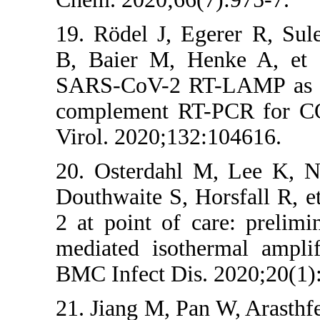
19. Rödel J, 
B, Baier M, H
SARS-CoV-2 RT
complement RT
Virol. 2020;13
20. Osterdahl
Douthwaite S, 
2 at point of 
mediated isot
BMC Infect Dis
21. Jiang M, P