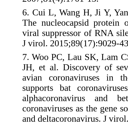
6. Cui L, Wang
The nucleocaps
viral suppress
J virol. 2015;8
7. Woo PC, La
JH, et al. Di
avian coronav
supports bat 
alphacoronav
coronaviruses 
and deltacorona