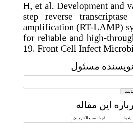
H, et al. Devel
step reverse t
amplification 
for reliable a
19. Front Cell 
ول
ه