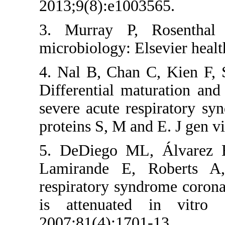
2013;9(8):e100
3. Murray P,
microbiology: E
4. Nal B, Chan
Differential ma
severe acute r
proteins S, M a
5. DeDiego M
Lamirande E,
respiratory syn
is attenuate
2007;81(4):170