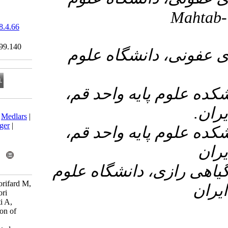
‎ 10.61186/sjku.28.4.66
Ethics code:
IR.AJAUMS.REC.1399.140
۳- اه علوم
۴-  واحد قم
Download citation:
BibTeX
|
RIS
|
EndNote
|
Medlars
|
ProCite
|
Reference Manager
|
۵-  واحد قم
RefWorks
Send citation to:
Mendeley
Zotero
RefWorks
۶- شگاه علوم
Haji Esmaili Qomi A, Noorifard M,
Hamidi Farahani R, Shakori
Khomartash M, Morovvati A,
Dirbazian A et al . Detection of
SARS-CoV-2 by Reverse