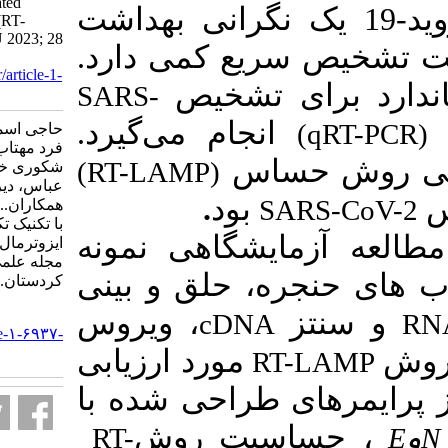
Transcription Loop-Mediated
: د-19 یک نگرانی بهداشت
Isothermal Amplification (RT-
LAMP) Technique. SJKU 2023; 28
یع کمی دارد
(4) :66-76
URL:
http://sjku.muk.ac.ir/article-1-
شخیص
SARS-
6937-fa.html
.
جام می‌گیرد
حاجی اسماعیلی قمی علی، نوری
فرد مهتاب، حمیدی فراهانی رامین،
اس
(RT-LAMP)
شکوری خمارتاش مهدی، مروتی
عباس، دیربازیان اشکان و
.
بود
S
همکاران.. شناسایی SARS-CoV- ۲
با تکنیک تکثیر به‌واسطه‌ی حلقه‌ی
یشگاهی نمونه
ایزوترمال معکوس (RT-LAMP).
مجله علمي دانشگاه علوم پزشكي
ه، حلق و بینی
كردستان. ۱۴۰۲; ۲۸ (۴) :۶۶-۷۶
URL:
، ویروس
cDNA
http://sjku.muk.ac.ir/article-۱-۶۹۳۷-
fa.html
مورد ارزیابی
R
 طراحی شده با
، ت روش
RT-