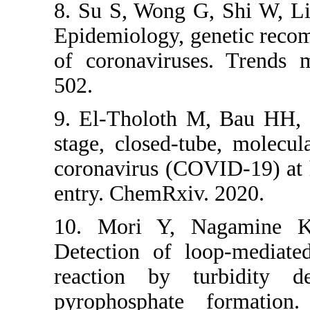
8. Su S, Wong 
Epidemiology, 
of coronavirus
502.
9. El-Tholoth
stage, closed-
coronavirus (C
entry. ChemRxi
10. Mori Y,
Detection of l
reaction by 
pyrophosphat