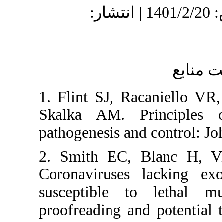
: 1400/6/12 | پذیرش: 1401/2/20 | انتشار
1. Flint SJ, R
Skalka AM. P
pathogenesis a
2. Smith EC,
Coronaviruses
susceptible t
proofreading a