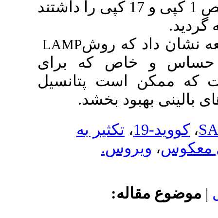
بود که به ترتیب توان تشخیص 1 کپی و 17 کپی را داشتند
 که روش
LAMP
اص که برای
ست پتانسیل
بود بخشد
تکثیر به
،
یروس
اله