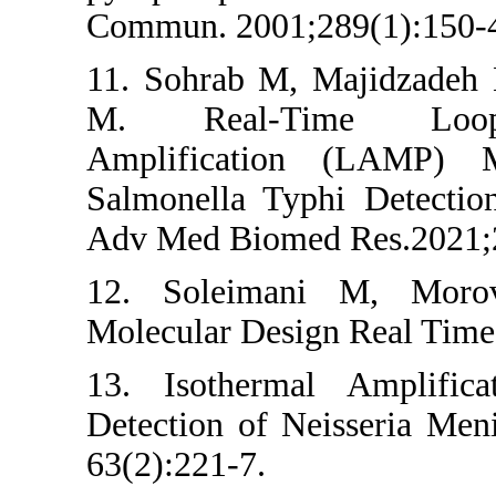
Commun. 2001;
11. Sohrab M,
M. Real-Ti
Amplificatio
Salmonella Ty
Adv Med Biome
12. Soleima
Molecular Des
13. Isotherm
Detection of N
63(2):221-7.