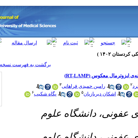
[ English ]
]
Archive
[
برگشت به فهرست نسخه ها
۳
،
دی فراهانی
۶
۵
پگاه شکیب
،
ن
۱- اه علوم
۲- اه علوم