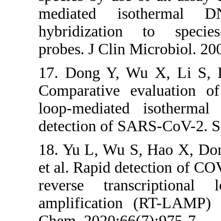
mediated is
hybridization
probes. J Clin 
17. Dong Y, W
Comparative e
loop-mediated
detection of S
18. Yu L, Wu 
et al. Rapid de
reverse trans
amplification
Chem. 2020;66(