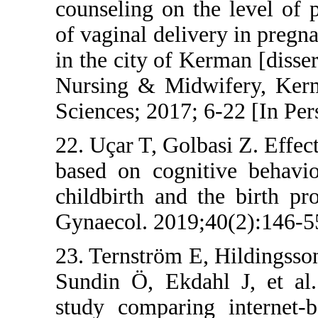
counseling on 
of vaginal deli
in the city of 
Nursing & Mid
Sciences; 2017;
22. Uçar T, Gol
based on cogni
childbirth and
Gynaecol. 2019
23. Ternström E
Sundin Ö, Ekd
study comparin