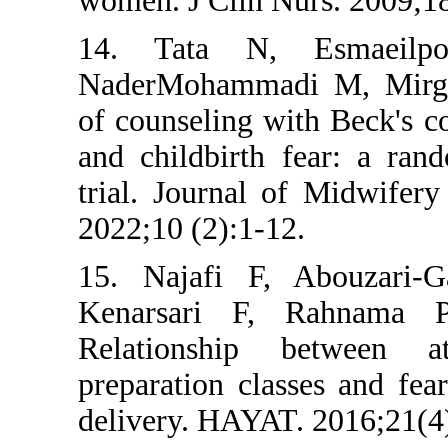
women. J Clin 
14. Tata N,
NaderMohamma
of counseling w
and childbirth
trial. Journal
2022;10 (2):1-
15. Najafi F,
Kenarsari F
Relationship
preparation cla
delivery. HAYA