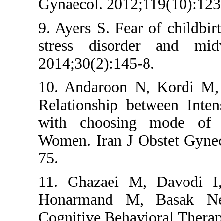
Gynaecol. 2012
9. Ayers S. Fea
stress disor
2014;30(2):145
10. Andaroon 
Relationship b
with choosin
Women. Iran J 
75.
11. Ghazaei 
Honarmand M,
Cognitive Beha