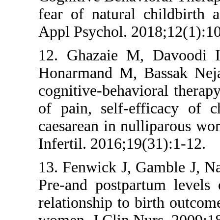
fear of natural
Appl Psychol. 
12. Ghazaie M
Honarmand M, 
cognitive-behav
of pain, self-
caesarean in n
Infertil. 2016;
13. Fenwick J,
Pre‐and postpa
relationship to