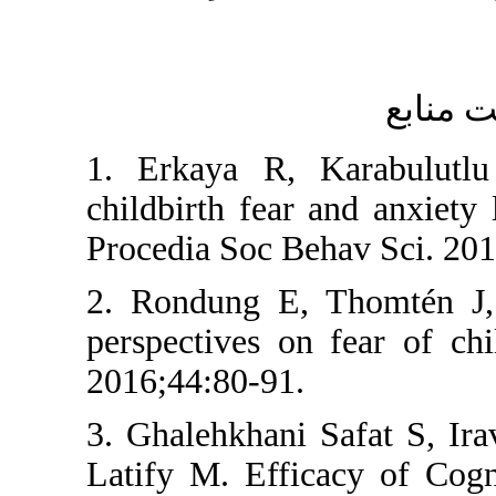
1. Erkaya R,
childbirth fea
Procedia Soc B
2. Rondung E,
perspectives o
2016;44:80-91.
3. Ghalehkhani
Latify M. Effi