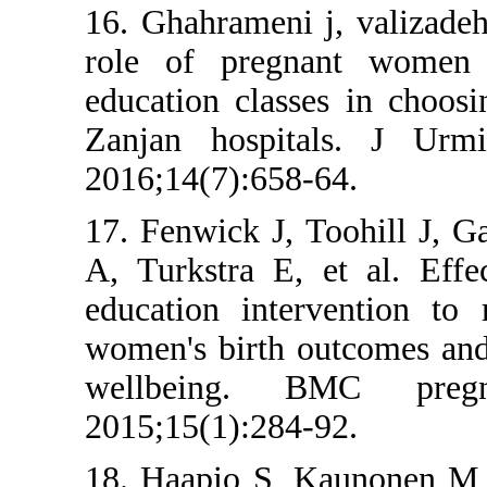
16. Ghahrameni
role of pregn
education clas
Zanjan hospi
2016;14(7):658
17. Fenwick J,
A, Turkstra E
education inte
women's birth 
wellbeing. 
2015;15(1):284
18. Haapio S,