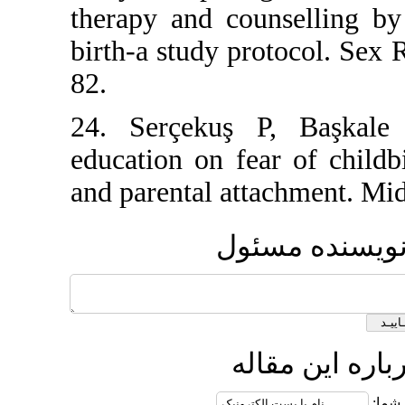
therapy and co
birth-a study p
82.
24. Serçekuş 
education on fe
and parental a
ول
ه