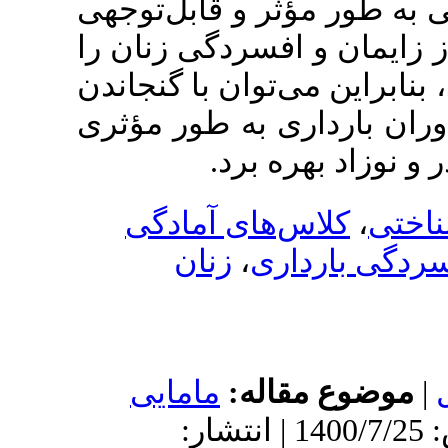
 و قابل‌توجهی
سردگی زنان را
وان با گنجاندن
 به طور مؤثری
ه برد
های آمادگی
زنان
،
ی
اله
مامایی
: 1400/5/29 | پذیرش: 1400/7/25 | انتشار