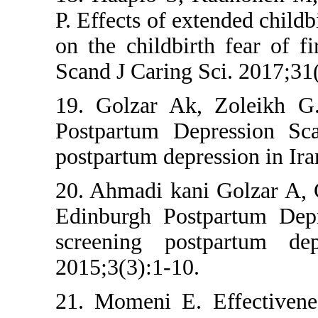
P. Effects of e
on the childbi
Scand J Caring
19. Golzar Ak
Postpartum De
postpartum depr
20. Ahmadi kan
Edinburgh Pos
screening po
2015;3(3):1-10
21. Momeni E.