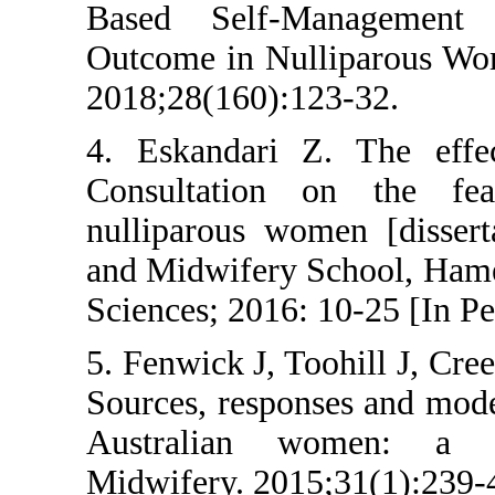
Based Self-
Outcome in Nu
2018;28(160):1
4. Eskandari 
Consultation
nulliparous w
and Midwifery 
Sciences; 2016:
5. Fenwick J, T
Sources, respon
Australian w
Midwifery. 201