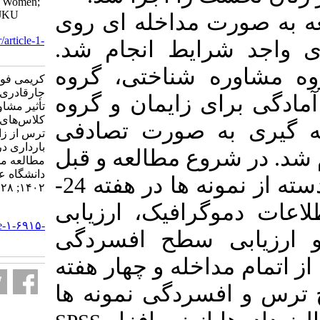
Pregnancy in Primiparous Women;
an Experimental Study. SJKU
داخله ­ای روی
2023; 28 (4) :125-138
URL:
http://sjku.muk.ac.ir/article-1-
ایط انجام شد
6915-fa.html
شناختی، گروه
کریمی فوزیه، کبودی مرضیه،
جارقادری نسرین، سالاری نادر.
زایمان و گروه
تأثیر مشاوره شناختی و شرکت در
کلاس‌های آمادگی برای زایمان بر
 صورت تصادفی
ترس از زایمان و افسردگی دوران
بارداری در زنان نخست زا: یک
 مطالعه و قبل
مطالعه مداخله‌ای. مجله علمي
دانشگاه علوم پزشكي كردستان.
از اجرای مداخله برای هر دسته از نمونه ­ها در هفته 24-
۱۴۰۲; ۲۸ (۴) :۱۲۵-۱۳۸
20 ک، ارزیابی
URL:
http://sjku.muk.ac.ir/article-۱-۶۹۱۵-
سطح افسردگی
fa.html
له و چهار هفته
گی نمونه­ ها