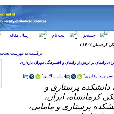
[ English ]
]
Archive
[
برگشت به فهرست نسخه ها
مان و افسردگی دوران بارداری
۴
نادر سالاری
،
۱- ری و
، ایران
۲- و مامایی