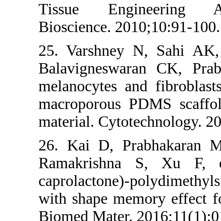
Tissue Engi
Bioscience. 20
25. Varshney 
Balavigneswar
melanocytes an
macroporous P
material. Cyto
26. Kai D, P
Ramakrishna 
caprolactone)-
with shape mem
Biomed Mater. 