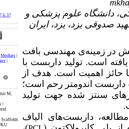
۳- وم پزشکی و
‎ 10.61186/sjku.27.6.37
، یزد، ایران
ی مهندسی بافت
Download citation:
BibTeX
|
RIS
|
EndNote
|
Medlars
|
لید داربست با
ProCite
|
Reference Manager
|
RefWorks
ت است
هدف از
Send citation to:
Mendeley
Zotero
ومتر رحم است؛
RefWorks
شده جهت تولید
Dehghan M, Khajeh Mehrizi M,
Nikukar H. Production of
Polycaprolactone / Gelatin /
Polydimethylsiloxane Hybrid
Nanofibers with Different
بست‌های الیاف
Morphologies as Potential Scaffolds
for Tissue Engineering. SJKU
)،
رولاکتون
PCL