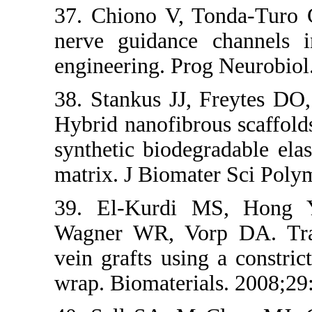
37. Chiono V, 
nerve guidanc
engineering. P
38. Stankus J
Hybrid nanofibr
synthetic biod
matrix. J Biom
39. El-Kurdi 
Wagner WR, Vo
vein grafts usi
wrap. Biomater