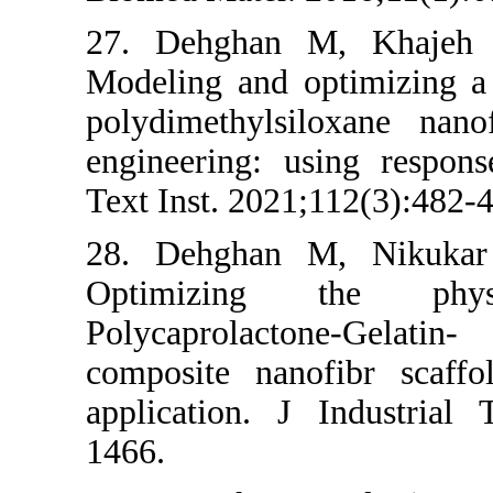
27. Dehghan
Modeling and o
polydimethyls
engineering: 
Text Inst. 2021
28. Dehghan
Optimizing
Polycaprolac
composite nan
application. J
1466.