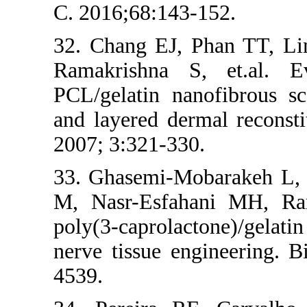
C. 2016;68:143
32. Chang EJ,
Ramakrishna S
PCL/gelatin n
and layered der
2007; 3:321-33
33. Ghasemi-M
M, Nasr-Esfah
poly(3-caprolac
nerve tissue e
4539.