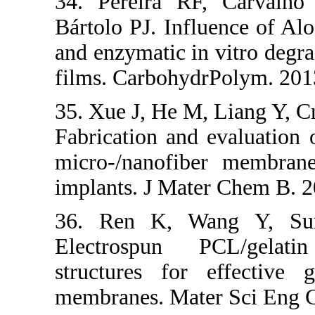
34. Pereira 
Bártolo PJ. Inf
and enzymatic i
films. Carbohy
35. Xue J, He M
Fabrication an
micro-/nanofi
implants. J Ma
36. Ren K, 
Electrospun
structures fo
membranes. Mat