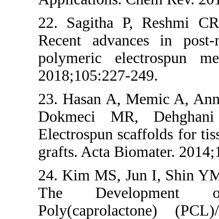
22. Sagitha P
Recent advanc
polymeric el
2018;105:227-
23. Hasan A, 
Dokmeci MR,
Electrospun sca
grafts. Acta Bi
24. Kim MS, Ju
The Develo
Poly(caprolac