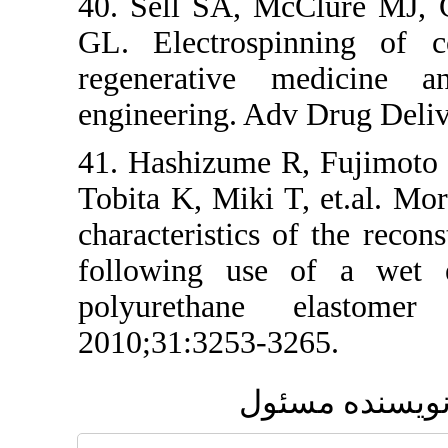
40. Sell SA, 
GL. Electrosp
regenerative 
engineering. A
41. Hashizume
Tobita K, Miki
characteristics
following use
polyurethane
2010;31:3253-
ول