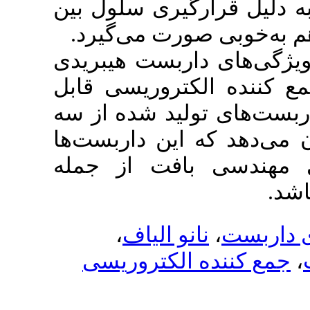
یری سلول بین
صورت می‌گیرد
ربست هیبریدی
کتروریسی قابل
ید شده از سه
ین داربست‌ها
افت از جمله
،
نو الیاف
الکتروریسی