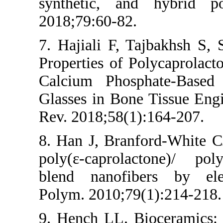
synthetic, a
2018;79:60-82.
7. Hajiali F, 
Properties of 
Calcium Phos
Glasses in Bon
Rev. 2018;58(1
8. Han J, Bran
poly(ε-caprol
blend nanofib
Polym. 2010;79
9. Hench LL. B