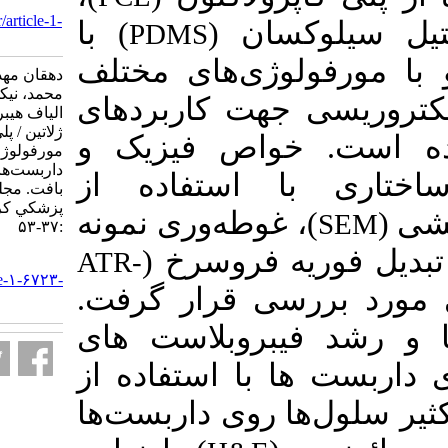
2023; 27 (6) :37-53
URL:
http://sjku.muk.ac.ir/article-1-
) ن
) با
PDMS
6723-fa.html
ژی‌های مختلف
دهقان مهدیه، خواجه مهریزی
محمد، نیکوکار حبیب. تولید نانو
هت کاربردهای
الیاف هیبریدی پلی کاپرولاکتون /
ژلاتین / پلی دی متیل سیلوکسان با
اص فیزیک و
مورفولوژی‌های مختلف به عنوان
داربست‌های بالقوه برای مهندسی
 استفاده از
بافت. مجله علمي دانشگاه علوم
پزشكي كردستان. ۱۴۰۱; ۲۷ (۶)
)، ه‌وری نمونه
:۳۷-۵۳
(
 فروسرخ
ATR-
URL:
http://sjku.muk.ac.ir/article-۱-۶۷۲۳-
) قرار گرفت
fa.html
روبلاست های
ا استفاده از
روی داربست‌ها