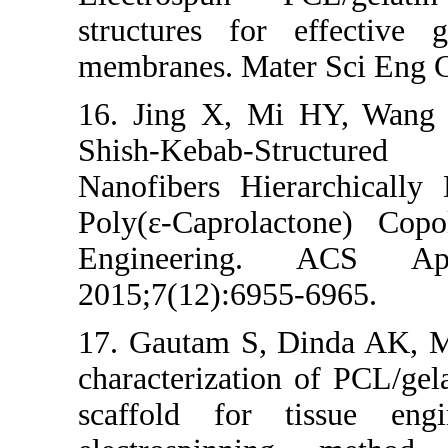
structures fo
membranes. Mat
16. Jing X, 
Shish-Kebab
Nanofibers Hi
Poly(ε-Caprol
Engineerin
2015;7(12):695
17. Gautam S,
characterizati
scaffold for 