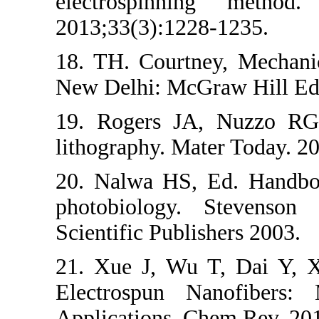
electrospin
2013;33(3):122
18. TH. Courtn
New Delhi: McG
19. Rogers JA
lithography. Ma
20. Nalwa HS,
photobiology
Scientific Publ
21. Xue J, Wu
Electrospun N
Applications. 