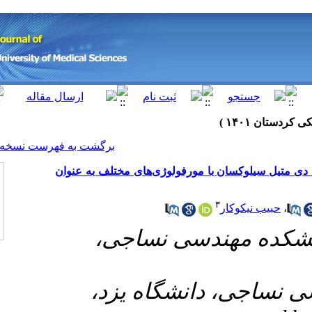
[ English ]
]
Archive
[
برگشت به فهرست نسخه ها
مورفولوژی‌های مختلف به عنوان
۱-  نساجی
۲- گاه یزد