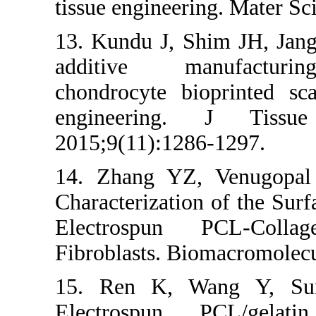
tissue engineer
13. Kundu J, 
additive ma
chondrocyte bi
engineerin
2015;9(11):128
14. Zhang YZ
Characterizatio
Electrospun
Fibroblasts. B
15. Ren K, 
Electrospun