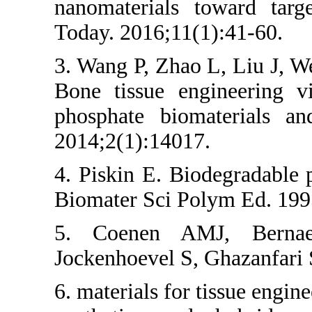
nanomaterials
Today. 2016;11
3. Wang P, Zh
Bone tissue e
phosphate bio
2014;2(1):1401
4. Piskin E. Bi
Biomater Sci P
5. Coenen A
Jockenhoevel S,
6. materials for