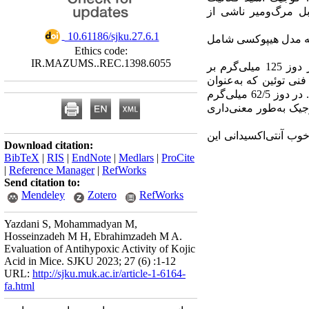
ل مرگ‌ومیر ناشی از
‎ 10.61186/sjku.27.6.1
: یپوکسی در 80 سر موش سوری با سه مدل هیپوکسی شامل
Ethics code:
IR.MAZUMS..REC.1398.6055
: فعالیت آنتی هیپوکسی بخصوص در مدل خفگی برای کوجیک اسید بسیار برجسته بود. جایی که در دوز 125 میلی‌گرم بر
). نی توئین که به‌عنوان
). کوجیک اسید اثر محافظتی خوبی در هیپوکسی جریان خونی نشان داد. در دوز 62/5 میلی‌گرم
).  به‌طور معنی‌داری
:  آنتی‌اکسیدانی این
Download citation:
BibTeX
|
RIS
|
EndNote
|
Medlars
|
ProCite
|
Reference Manager
|
RefWorks
Send citation to:
Mendeley
Zotero
RefWorks
Yazdani S, Mohammadyan M,
Hosseinzadeh M H, Ebrahimzadeh M A.
Evaluation of Antihypoxic Activity of Kojic
Acid in Mice. SJKU 2023; 27 (6) :1-12
URL:
http://sjku.muk.ac.ir/article-1-6164-
fa.html