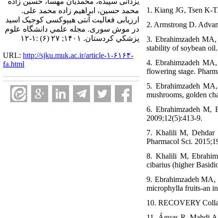
یزدانی سپیده، محمدیان مهسا، حسین زاده
1. Kiang JG, Tsen K-T.
محمد حسین، ابراهیم زاده محمد علی.
ارزیابی فعالیت آنتی هیپوکسی کوجیک اسید
2. Armstrong D. Advanc
در موش سوری. مجله علمي دانشگاه علوم
پزشكي كردستان. ۱۴۰۱; ۲۷ (۶) :۱-۱۲
3. Ebrahimzadeh MA, G
stability of soybean oi
URL:
http://sjku.muk.ac.ir/article-۱-۶۱۶۴-
4. Ebrahimzadeh MA, N
fa.html
flowering stage. Pharm
5. Ebrahimzadeh MA, N
mushrooms, golden chan
6. Ebrahimzadeh M, Ba
2009;12(5):413-9.
7. Khalili M, Dehdar
Pharmacol Sci. 2015;1
8. Khalili M, Ebrahim
cibarius (higher Basid
9. Ebrahimzadeh MA, K
microphylla fruits-an i
10. RECOVERY Collabor
11. Águas R, Mahdi A,