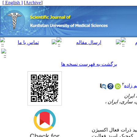
[ English ]
]
Archive
[
برگشت به فهرست نسخه ها
۲
 زاده
:  ذرات فعال اکسیژن
د. کوجیک اسید فعالیت