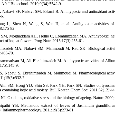
 Afr J Biotechnol. 2010;9(34):5542-9.
Nabavi SF, Nabavi SM, Eslami B. Antihypoxic and antioxidant activi
-6.
ang L, Shen N, Wang S, Wen H, et al. Antihypoxic activities of c
8:175-82.
 SM, Moghaddam AH, Hellio C, Ebrahimzadeh MA. Antihypoxic, nephr
act of loquat flowers. Prog Nutr. 2015;17(3):255-61.
imzadeh MA, Nabavi SM, Mahmoudi M, Rad SK. Biological activitie
:465-70.
ammadyan M, Ali Ebrahimzadeh M. Antihypoxic activities of Allium
175):145-9.
 S, Nabavi S, Ebrahimzadeh M, Mahmoudi M. Pharmacological activ
11;15(5):532-7.
hn SM, Hong YD, Shin SS, Park YH, Park SN. Studies on tyrosinase i
es containing kojic acid moiety. Bull Korean Chem Soc. 2011;32(12):44
 NJ. Oxidants, oxidative stress and the biology of ageing. Nature 2000
ripathi YB. Methanolic extract of leaves of Jasminum grandifloru
s. Inflammopharmacology. 2011;19(5):273-81.