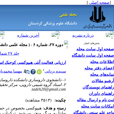
]
صفحه اصلی
[
بخش‌های اصلی
دوره ۲۷، شماره ۶ - ( مجله علمی دانشگاه علوم پزشکی کردستان ۱۴۰۱ )
صفحه اول سایت مجله
جلد ۲۷ شماره ۶ صفحات ۱۲-۱
صفحه اول سایت دانشگاه
اطلاعات مجله
ارزیابی فعالیت آنتی هیپوکسی کوجیک 
اعضای دفتر مجله
۱
مهسا محمدیا
،
سپیده یزدانی
نمایه‌های مجله
۱- دانشجوی داروسازی دانشکده داروسازی، کمیته تحقیقات دانشجوئی، دانشگاه علوم پزشکی مازندران، ساری، ایران
آرشیو مقالات
۲- استاد گروه شیمی دارویی، مرکز تحقیقات علوم داروئی، دانشکده داروسازی، دانشگاه علوم پزشکی مازندران، ساری، ایران ،
راهنمای نویسندگان
zadeh20@gmail.com
راهنمای داوران
ثبت نام و ارسال مقاله
چکیده:
(۳۵۱۳ مشاهده)
امکانات سایت مجله
زمینه و هدف
هیپوکسی بخصوص در حملات 
واحد علم سنجی دانشگاه
نهایتاً به مرگ منجر می‌شود. ترکیبات 