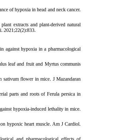
nce of hypoxia in head and neck cancer.
nt extracts and plant-derived natural
i. 2021;22(2):833.
in against hypoxia in a pharmacological
us leaf and fruit and Myrtus communis
 sativum flower in mice. J Mazandaran
l parts and roots of Ferula persica in
ainst hypoxia-induced lethality in mice.
 on hypoxic heart muscle. Am J Cardiol.
ical and pharmacological effects of