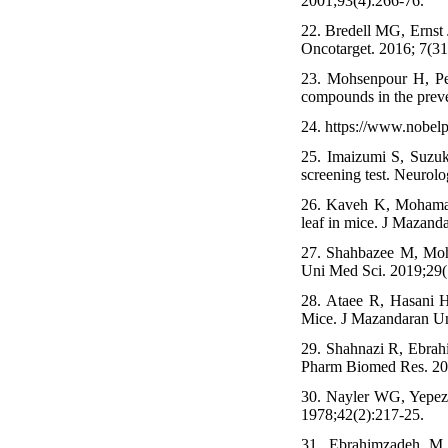
2001;93(4):266-76.
22. Bredell MG, Ernst 
Oncotarget. 2016; 7(31
23. Mohsenpour H, Pes
compounds in the preven
24. https://www.nobelp
25. Imaizumi S, Suzuki
screening test. Neurol
26. Kaveh K, Mohamad
leaf in mice. J Mazand
27. Shahbazee M, Moh
Uni Med Sci. 2019;29(
28. Ataee R, Hasani H
Mice. J Mazandaran Un
29. Shahnazi R, Ebrahi
Pharm Biomed Res. 201
30. Nayler WG, Yepez C
1978;42(2):217-25.
31. Ebrahimzadeh M,