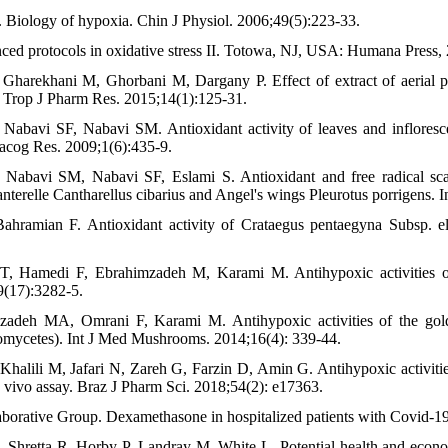
 Biology of hypoxia. Chin J Physiol. 2006;49(5):223-33.
ed protocols in oxidative stress II. Totowa, NJ, USA: Humana Press, 
harekhani M, Ghorbani M, Dargany P. Effect of extract of aerial par
l. Trop J Pharm Res. 2015;14(1):125-31.
abavi SF, Nabavi SM. Antioxidant activity of leaves and inflores
acog Res. 2009;1(6):435-9.
abavi SM, Nabavi SF, Eslami S. Antioxidant and free radical scave
terelle Cantharellus cibarius and Angel's wings Pleurotus porrigens.
hramian F. Antioxidant activity of Crataegus pentaegyna Subsp. elbu
 T, Hamedi F, Ebrahimzadeh M, Karami M. Antihypoxic activities
9(17):3282-5.
zadeh MA, Omrani F, Karami M. Antihypoxic activities of the gold
iomycetes). Int J Med Mushrooms. 2014;16(4): 339-44.
halili M, Jafari N, Zareh G, Farzin D, Amin G. Antihypoxic activiti
n vivo assay. Braz J Pharm Sci. 2018;54(2): e17363.
ative Group. Dexamethasone in hospitalized patients with Covid-19
 Shretta R, Horby P, Landray M, White L. Potential health and econ