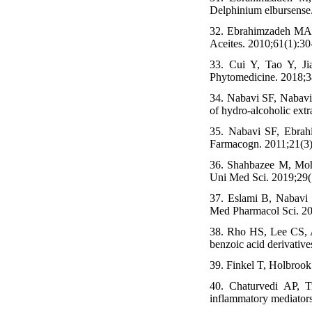
Delphinium elbursense.
32. Ebrahimzadeh MA, 
Aceites. 2010;61(1):30
33. Cui Y, Tao Y, Ji
Phytomedicine. 2018;3
34. Nabavi SF, Nabavi
of hydro-alcoholic extr
35. Nabavi SF, Ebrah
Farmacogn. 2011;21(3)
36. Shahbazee M, Moh
Uni Med Sci. 2019;29(
37. Eslami B, Nabavi
Med Pharmacol Sci. 20
38. Rho HS, Lee CS, A
benzoic acid derivativ
39. Finkel T, Holbrook
40. Chaturvedi AP, T
inflammatory mediator