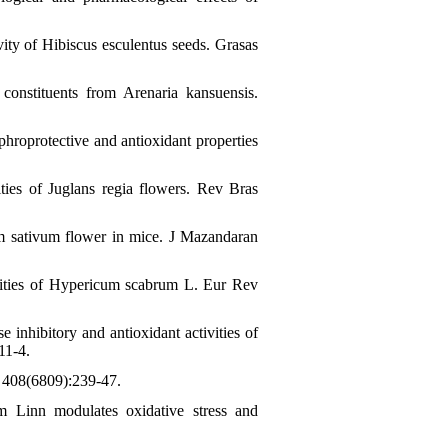
ty of Hibiscus esculentus seeds. Grasas
onstituents from Arenaria kansuensis.
oprotective and antioxidant properties
s of Juglans regia flowers. Rev Bras
 sativum flower in mice. J Mazandaran
ities of Hypericum scabrum L. Eur Rev
nhibitory and antioxidant activities of
11-4.
; 408(6809):239-47.
m Linn modulates oxidative stress and