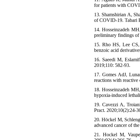
for patients with COV
13. Shamshirian A, Sh
of COVID-19. Tabari B
14. Hosseinzadeh MH,
preliminary findings of 
15. Rho HS, Lee CS, A
benzoic acid derivativ
16. Saeedi M, Eslamif
2019;110: 582-93.
17. Gomes AdJ, Lunard
reactions with reactiv
18. Hosseinzadeh MH, E
hypoxia-induced lethal
19. Cavezzi A, Troian
Pract. 2020;10(2):24-3
20. Höckel M, Schlenge
advanced cancer of the
21. Hockel M, Vaupel 