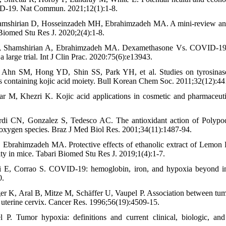
ID-19. Nat Commun. 2021;12(1):1-8.
amshirian D, Hosseinzadeh MH, Ebrahimzadeh MA. A mini-review and 
iomed Stu Res J. 2020;2(4):1-8.
 Shamshirian A, Ebrahimzadeh MA. Dexamethasone Vs. COVID‐19: An
a large trial. Int J Clin Prac. 2020:75(6):e13943.
hn SM, Hong YD, Shin SS, Park YH, et al. Studies on tyrosinase in
es containing kojic acid moiety. Bull Korean Chem Soc. 2011;32(12):44
ar M, Khezri K. Kojic acid applications in cosmetic and pharmaceut
i CN, Gonzalez S, Tedesco AC. The antioxidant action of Polypodi
e oxygen species. Braz J Med Biol Res. 2001;34(11):1487-94.
brahimzadeh MA. Protective effects of ethanolic extract of Lemon Be
ity in mice. Tabari Biomed Stu Res J. 2019;1(4):1-7.
i E, Corrao S. COVID-19: hemoglobin, iron, and hypoxia beyond inf
0.
r K, Aral B, Mitze M, Schäffer U, Vaupel P. Association between tum
 uterine cervix. Cancer Res. 1996;56(19):4509-15.
P. Tumor hypoxia: definitions and current clinical, biologic, and