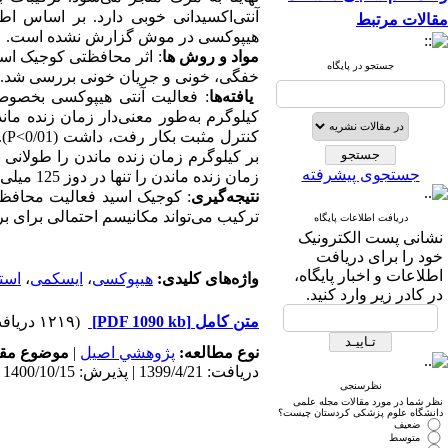
آنتی‌اکسیدانی خوبی دارد. بر اساس 
مقالات مرتبط
هیپوکسی در موش گزارش نشده است.
مواد و روش ­ها
جستجو در پایگاه
خفگی، خونی و جریان خونی بررسی شد.
یافته‌ها
کیلوگرم به‌طور معنی‌دار زمان زنده ماندن
P<
کنترل مثبت بکار رفت، داشت (0/01
بر کیلوگرم زمان زنده ماندن را طولانی نم
جستجوی پیشرفته
زمان زنده ماندن را تنها در دوز 125 میلی‌گرم بر کیلوگرم افزایش داد 0/01
نتیجه‌گیری
کوجیک اسید فعالیت محافظتی م
ترکیب می‌تواند مکانیسم احتمالی برای بر.
دریافت اطلاعات پایگاه
نشانی پست الکترونیک
خود را برای دریافت
اطلاعات و اخبار پایگاه،
است
،
ایسکمی
،
هیپوکسی
واژه‌های کلیدی:
در کادر زیر وارد کنید.
(۱۲۱۹ دریافت)
[PDF 1090 kb]
متن کامل
موضوع مق:
|
پژوهشي اصیل
نوع مطالعه:
دریافت: 1399/4/21 | پذیرش: 1400/10/15 | انتشار: 1401/12/12
نظرسنجی
نظر شما در مورد مقالات مجله علمی
دانشگاه علوم پزشکی کردستان چیست؟
ضعیف
متوسط