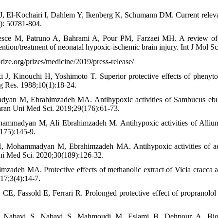
J, El-Kochairi I, Dahlem Y, Ikenberg K, Schumann DM. Current releva
): 50781-804.
ce M, Patruno A, Bahrami A, Pour PM, Farzaei MH. A review of pla
tion/treatment of neonatal hypoxic-ischemic brain injury. Int J Mol Sc
rize.org/prizes/medicine/2019/press-release/
 J, Kinouchi H, Yoshimoto T. Superior protective effects of phenyto
og Res. 1988;10(1):18-24.
yan M, Ebrahimzadeh MA. Antihypoxic activities of Sambucus ebul
aran Uni Med Sci. 2019;29(176):61-73.
ammadyan M, Ali Ebrahimzadeh M. Antihypoxic activities of Allium
175):145-9.
, Mohammadyan M, Ebrahimzadeh MA. Antihypoxic activities of aeria
i Med Sci. 2020;30(189):126-32.
mzadeh MA. Protective effects of methanolic extract of Vicia cracca ag
7;3(4):14-7.
E, Fassold E, Ferrari R. Prolonged protective effect of propranolol
 Nabavi S, Nabavi S, Mahmoudi M, Eslami B, Dehpour A. Biolog