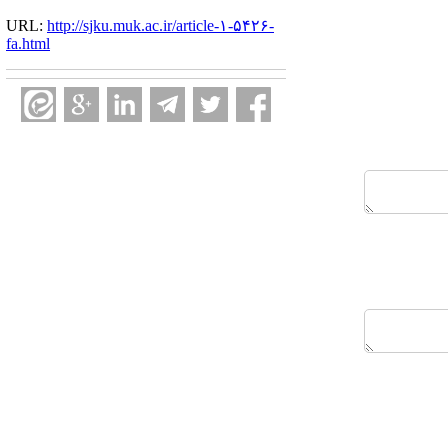
URL:
http://sjku.muk.ac.ir/article-۱-۵۴۲۶-
fa.html