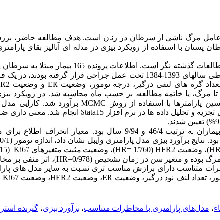
عامل مرگ ناشی از سرطان در زنان است. هدف
مطالعه حاضر،
برر
طان پستان با
استفاده
از رویکرد بیزی در مدل­ه ای آنالیز بقای پارام
پژوهش حاضر از نوع مطالعات گذشته­ نگر است. اطلاعات پر
مرکز تشخیصی درمانی شفای اهواز که طی سال­های 1393-1384 تحت عمل جراحی قرار گرف
تعداد گره­ های لنفی درگیر، درجه تومور، وضعیت
ER
و وضعیت
ER2
تا مرگ، یا خاتمه مطالعه، بر حسب ماه محاسبه شد. در رویکرد بیزی 
سین پارامترها با استفاده از روش
MCMC
برآورد شد. کارایی مدل­ ه
زیه و تحلیل داده­ ها در نرم ­افزار
Stata15
انجام شد. معنی ­داری ضرا
9
%) تعیین شدند.
میانگین و انحراف معیار سنی بیماران به ترتیب 46/4 و 9/94 سال بود. معیار
. نتایج برآورد بیزی مدل پارامتری وایبل نشان داد، اندازه تومور (400/1
HR
)، وضعیت
HER2
(1/760
HR=
)، وضعیت مثبت متغیرهای
Ki67
(1/115
رگ بوده و متغیر سن در زمان تشخیص (0/978
HR=
)، اثر منفی بر مخ
رات متناسب دارای برازش مناسب­ تری نسبت به سایر مدل­ های پارامتر
ور، تعداد لنف ­نود درگیر، وضعیت
ER
، وضعیت
HER2
، وضعیت
Ki67
و
اء
،
مدل‌های پارامتری با مخاطرات متناسب
،
برآورد بیزی
،
گیرنده استر