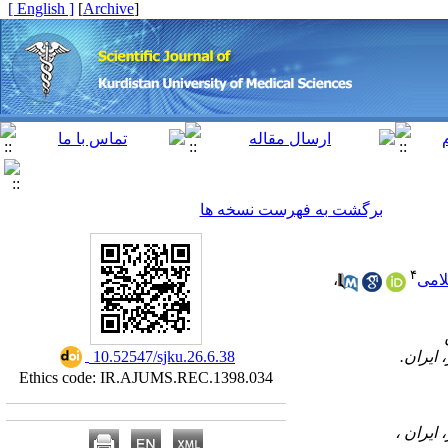
[ English ]
]
Archive
[
برگشت به فهرست نسخه ها
۴
لامی
،
‎ 10.52547/sjku.26.6.38
Ethics code: IR.AJUMS.REC.1398.034