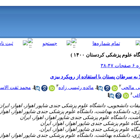
 به سرطان پستان با استفاده از رویکرد بیزی
۳
۲
ی مالحی
،
مائده رئیسی زاده
،
محمد ثقت الاس
۶
اغی