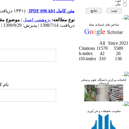
خوب
عالی
متن کامل
[PDF 696 kb]
(۱۳۴۱ دریافت)
نوع مطالعه:
پژوهشي اصیل
|
موضوع مقا
دریافت: 1398/7/14 | پذیرش: 1399/9/29 | انتشار: 1400/10/13
شاخص های استنادی مجله
All
Since 2021
Citations
11570
5589
h-index
42
26
i10-index
310
136
کتابخانه مرکزی دانشگاه علوم پزشکی
کردستان
نام ک
معاونت تحقیقات و فن آوری