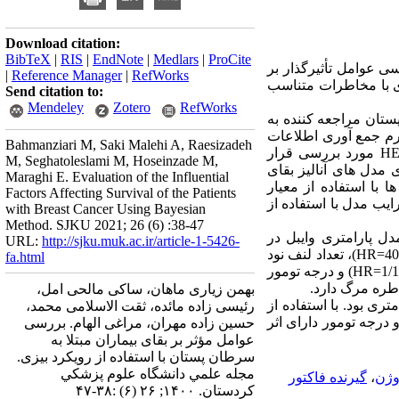
Download citation:
BibTeX
|
RIS
|
EndNote
|
Medlars
|
ProCite
سی عوامل
تأثیرگذار
بر
|
Reference Manager
|
RefWorks
تری با مخاطرات متناسب
Send citation to:
Mendeley
Zotero
RefWorks
ونده 165 بیمار مبتلا به سرطان پستان مراجعه کننده به
ته بودند، در یک فرم جمع­ آوری اطلاعات
Bahmanziari M, Saki Malehi A, Raesizadeh
H
مورد بررسی قرار
M, Seghatoleslami M, Hoseinzade M,
مدل­ های آنالیز بقای
Maraghi E. Evaluation of the Influential
ا با استفاده از معیار
Factors Affecting Survival of the Patients
یب مدل با استفاده از
with Breast Cancer Using Bayesian
Method. SJKU 2021; 26 (6) :38-47
 انحراف اطلاع برای مدل پارامتری وایبل در
URL:
http://sjku.muk.ac.ir/article-1-5426-
HR=
)، تعداد لنف
­نود
fa.html
HR=
) و درجه تومور
اطره مرگ دارد.
بهمن زیاری ماهان، ساکی مالحی امل،
ی بود. با استفاده از
رئیسی زاده مائده، ثقت الاسلامی محمد،
 درجه تومور دارای اثر
حسین زاده مهران، مراغی الهام. بررسی
عوامل مؤثر بر بقای بیماران مبتلا به
سرطان پستان با استفاده از رویکرد بیزی.
مجله علمي دانشگاه علوم پزشكي
وژن
،
گیرنده فاکتور
كردستان. ۱۴۰۰; ۲۶ (۶) :۳۸-۴۷