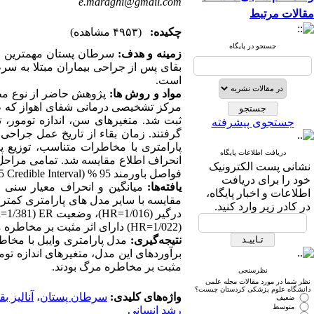
e.maraghi@gmail.com
مقالات مرتبط
چکیده:
(۴۹۵۳ مشاهده)
جستجو در پایگاه
زمینه و هدف:
سرطان پستان مهم­ترین 
بقای پس از جراحی بیماران مبتلا به سر
است.
مواد و روش ­ها:
ثبت شد. متغیرهای سن، اندازه تومور، 
جستجوی پیشرفته
گرفتند. زمان بقاء از تاریخ عمل جراحی 
پارامتری با مخاطرات متناسب، توزیع پ
دریافت اطلاعات پایگاه
انحراف اطلاع مقایسه شد. تمامی مراحل تج
نشانی پست الکترونیک
فواصل باورمند 95 % (
5 Credible Interval
خود را برای دریافت
یافته‌ها:
اطلاعات و اخبار پایگاه،
مقایسه با سایر مدل­ های پارامتری کم­تر بود
در کادر زیر وارد کنید.
درگیر (1/016
HR=
)، وضعیت
ER
(1/381
=
(1/022
HR=
) دارای اثر مثبت بر مخاطره م
نتیجه‌گیری:
م
دل پارامتری وایبل با مخاط
برآوردهای این مدل، متغیرهای اندازه توم
مثبت بر مخاطره مرگ بودند.
نظرسنجی
نظر شما در مورد مقالات مجله علمی
دانشگاه علوم پزشکی کردستان چیست؟
واژه‌های کلیدی:
سرطان پستان
،
آنالیز بق
ضعیف
متوسط
رشد انسانی