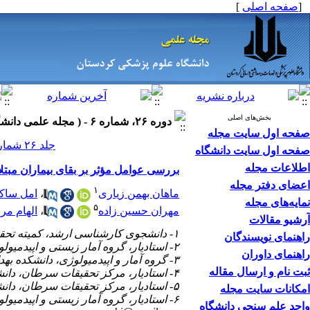
[
صفحه اصلی
]
بخش‌های اصلی
دوره ۲۶، شماره ۶ - ( مجله علمی دانشگاه علوم پزشکی کردستان ۱۴۰۰ )
صفحه اول سایت مجله
جلد ۲۶ شماره ۶ صفحات ۴۷-۳۸
صفحه اول سایت دانشگاه
اطلاعات مجله
بررسی عوامل مؤثر بر بقای بیماران مبتلا
اعضای دفتر مجله
۱
ماهان بهمن زیاری
،
امل ساک
نمایه‌های مجله
۵
مهران حسین زاده
،
الهام مر
آرشیو مقالات
۱- دانشجوی کارشناسی ارشد، کمیته تحقیقات دانشجویی، دانشگاه علوم پزشکی جندی شاپور اهواز، اهواز، ایران
راهنمای نویسندگان
۲- استادیار، گروه آمار زیستی و اپیدمیولوژی، دانشکده بهداشت، دانشگاه علوم پزشکی جندی شاپور اهواز، اهواز، ایران.
راهنمای داوران
۳- گروه آمار و اپیدمیولوژی، دانشکده بهداشت، دانشگاه علوم پزشکی جندی شاپور اهواز، اهواز، ایران
ثبت نام و ارسال مقاله
۴- استادیار، مرکز تحقیقات سرطان، دانشگاه علوم پزشکی جندی شاپور اهواز، اهواز، ایران
۵- استادیار، مرکز تحقیقات سرطان، دانشگاه علوم پزشکی جندی شاپور اهواز، اهواز، ایران.
امکانات سایت مجله
۶- استادیار، گروه آمار زیستی و اپیدمیولوژی، دانشکده بهداشت، دانشگاه علوم پزشکی جندی شاپور اهواز، اهواز، ایران ،
واحد علم سنجی دانشگاه