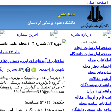
[
صفحه اصلی
]
بخش‌های اصلی
دوره ۲۴، شماره ۴ - ( مجله علمی دانشگاه علوم پزشکی کردستان ۱۳۹۸ )
صفحه اول سایت مجله
جلد ۲۴ شماره ۴ صفحات ۲۱-۱۰
صفحه اول سایت دانشگاه
اطلاعات مجله
ساختار، فرآیندهای اجرایی و دستاوردهای
اعضای دفتر مجله
۱
شهین یاراحمدی
،
نسرین آژن
نمایه‌های مجله
۱- دپارتمان غدد و متابولیک، وزارت بهداشت، درمان و آموزش پزشکی، تهران، ایران
آرشیو مقالات
۲- گروه پاتولوژی، دانشکده پزشکی، دانشگاه علوم پزشکی کردستان، سنندج، ایران
راهنمای نویسندگان
۳- مرکز تحقیقات گوارش و کبد، پژوهشکده توسعه سلامت، دانشگاه علوم پزشکی کردستان، سنندج، ایران ،
راهنمای داوران
khaledrahmani111@yahoo.com
ثبت نام و ارسال مقاله
چکیده:
(۵۲۶۴ مشاهده)
امکانات سایت مجله
واحد علم سنجی دانشگاه
زمینه و هدف:
غربالگری، شناسایی به‌هنگ