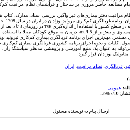
م مطالعه حاضر مروری بر ساختار و فرآیندهای نظام مراقبت کم‌کاری
ظام مراقبت دفتر بیماری‌های غیر واگیر، بررسی اسناد، مدارک، کتاب 
مه غربالگری کم‌کاری تیروئید نوزادان در ایران در سال 1398 اخذ شد.
 در سطح کشور با استفاده از اندازه‌گیری
در روزهای 3
TSH
ساوی و بیش‌تر از
mu/l
5، درمان به موقع کودکان مبتلا با استفاده
 مستمر، مهم‌ترین اجزای برنامه غربالگری بیماری کم‌کاری تیروئید نوزا
ل، کلیات و نحوه اجرای برنامه کشوری غربالگری بیماری کم‌کاری تیرو
می‌تواند به عنوان یک منبع آموزشی و پژوهشی مدنظر سیاستگذاران، 
تابولیک نوزادان قرار گیرد.
ید
،
غربالگری
،
نظام مراقبت
،
ایران
له:
عمومى
ارسال پیام به نویسنده مسئول