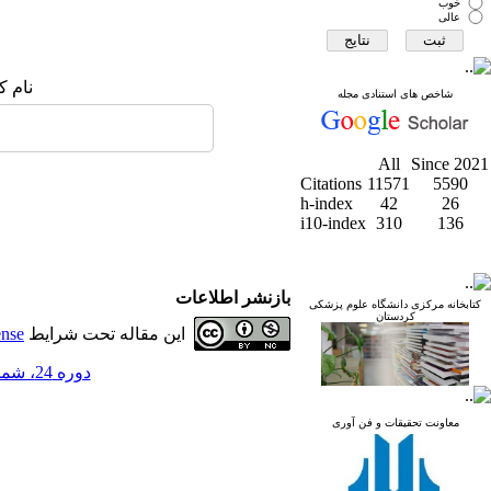
خوب
عالی
نام ک
شاخص های استنادی مجله
All
Since 2021
Citations
11571
5590
h-index
42
26
i10-index
310
136
بازنشر اطلاعات
کتابخانه مرکزی دانشگاه علوم پزشکی
کردستان
این مقاله تحت شرایط
ense
دوره 24، شماره 4 - ( مجله علمی دانشگاه علوم پزشکی کردستان 1398 )
معاونت تحقیقات و فن آوری