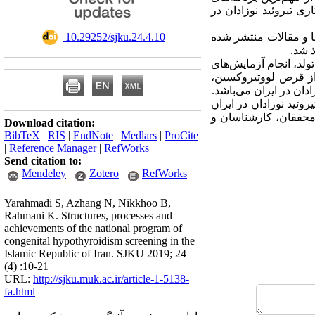
 تیروئید نوزادان در
ها و مقالات منتشر شده
‎ 10.29252/sjku.24.4.10
 تا 5 بعد از تولد، انجام آزمایش‌های
 از قرص لووتیروکسین،
دان در ایران می‌باشد.
ئید نوزادان در ایران
محققان، کارشناسان و
Download citation:
BibTeX
|
RIS
|
EndNote
|
Medlars
|
ProCite
|
Reference Manager
|
RefWorks
Send citation to:
Mendeley
Zotero
RefWorks
Yarahmadi S, Azhang N, Nikkhoo B,
Rahmani K. Structures, processes and
achievements of the national program of
congenital hypothyroidism screening in the
Islamic Republic of Iran. SJKU 2019; 24
(4) :10-21
URL:
http://sjku.muk.ac.ir/article-1-5138-
fa.html