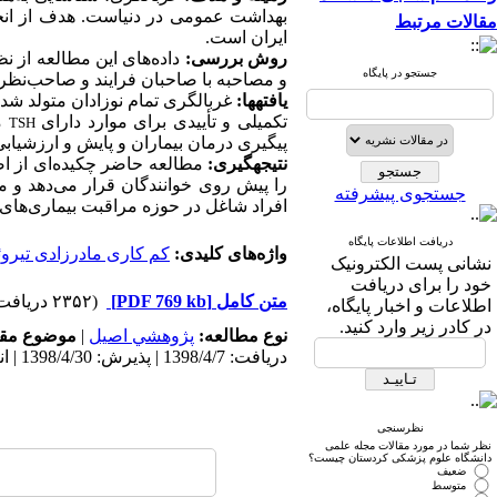
بهداشت عمومی در دنیاست. هدف از انجا
مقالات مرتبط
ایران است.
روش بررسی:
داده‌های این مطالعه از ن
جستجو در پایگاه
و مصاحبه با صاحبان فرایند و صاحب‌نظران برنا
یافته­ها:
غربالگری تمام نوزادان متولد شده
تکمیلی و تأییدی برای موارد دارای
م
TSH
پیگیری درمان بیماران و پایش و ارزشیابی
نتیجه­گیری:
مطالعه حاضر چکیده‌ای از اصو
را پیش روی خوانندگان قرار می‌دهد و 
جستجوی پیشرفته
افراد شاغل در حوزه مراقبت بیماری‌های م
دریافت اطلاعات پایگاه
واژه‌های کلیدی:
کم کاری مادرزادی تیروئ
نشانی پست الکترونیک
خود را برای دریافت
متن کامل
[PDF 769 kb]
(۲۳۵۲ دریافت)
اطلاعات و اخبار پایگاه،
در کادر زیر وارد کنید.
نوع مطالعه:
پژوهشي اصیل
|
موضوع مقا
دریافت: 1398/4/7 | پذیرش: 1398/4/30 | انتشار: 1398/7/10
نظرسنجی
نظر شما در مورد مقالات مجله علمی
دانشگاه علوم پزشکی کردستان چیست؟
ضعیف
متوسط