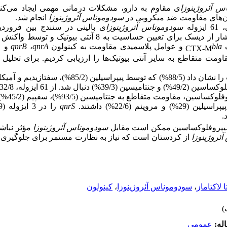
س آئروژینوزا
ی مقاوم به دارو،
مشکلات
درمانی مهمی ایجاد می‌کن
ن‌های مقاومت ضد میکروبی در
سودوموناس آئروژینوزا
انجام شد
.
61
ایزوله
سودوموناس آئروژینوزا
جمع‌آوری شد. ایزوله‌ها توسط روش انتشار از دیسک برای تعیین حساسیت ب
ف
bla
و عوامل پلاسمیدی مقاومت به کینولون
qnrA
،
qnrB
و
CTX-M
اومت متقاطع به سایر آنتی بیوتیک‌ها را ارزیابی کردیم
.
برای تحلیل د
را نشان دادن
qnrS
را در 3 ایزوله (4/9%) شناسایی‌ کردیم
.
 سیپروفلوکساسین ممکن است مقابل
سودوموناس آئروژینوزا
مؤثر نباشد
ئروژینوزا
از کردستان است که نیاز به نظارت مستمر برای جلوگیری از
ا لاکتاماز
،
سودوموناس آئروژینوزا
،
کینولون
له:
عمومى