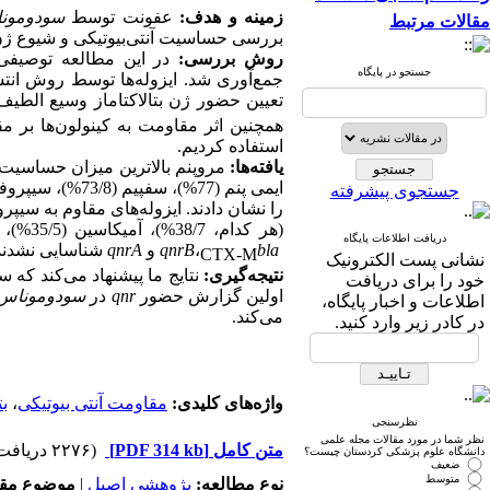
زمینه و هدف:
عفونت توسط
سودومونا
مقالات مرتبط
بررسی حساسیت آنتی‌بیوتیکی و شیوع ژ
روش بررسی:
در این مطالعه توصیفی، 
جستجو در پایگاه
تعیین حضور ژن بتالاکتاماز وسیع الطی
همچنین
اثر
مقاومت به کینولون‌ها بر مق
استفاده کردیم.
یافته‌ها:
جستجوی پیشرفته
(هر کدام، 38/7%)، آمیکاسین (35/5%)، پیپراسیلین (29%) و مروپنم (22/6%) داشتند.
دریافت اطلاعات پایگاه
bla
،
qnrB
و
qnrA
شناسایی ‌نشدند
CTX-M
نشانی پست الکترونیک
نتیجه‌گیری:
نتایج ما پیشنهاد می‌کند که
خود را برای دریافت
اولین گزارش حضور
qnr
در
سودوموناس آ
اطلاعات و اخبار پایگاه،
می‌کند
.
در کادر زیر وارد کنید.
واژه‌های کلیدی:
مقاومت آنتی بیوتیکی
،
بت
نظرسنجی
نظر شما در مورد مقالات مجله علمی
متن کامل
[PDF 314 kb]
(۲۲۷۶ دریافت)
دانشگاه علوم پزشکی کردستان چیست؟
ضعیف
متوسط
نوع مطالعه:
پژوهشي اصیل
|
موضوع مقا