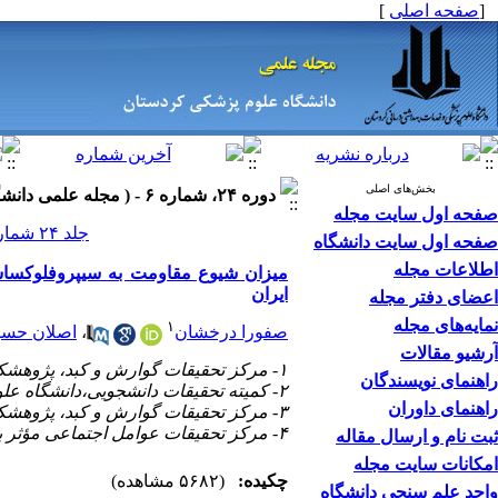
[
صفحه اصلی
]
بخش‌های اصلی
دوره ۲۴، شماره ۶ - ( مجله علمی دانشگاه علوم پزشکی کردستان ۱۳۹۸ )
صفحه اول سایت مجله
جلد ۲۴ شماره ۶ صفحات ۶۷-۵۷
صفحه اول سایت دانشگاه
اطلاعات مجله
میزان شیوع مقاومت به سیپروفلوکساسین
ایران
اعضای دفتر مجله
نمایه‌های مجله
۱
صفورا درخشان
،
اصلان حسی
آرشیو مقالات
۱- مرکز تحقیقات گوارش و کبد، پژوهشکده توسعه سلامت، دانشگاه علوم پزشکی کردستان ،
راهنمای نویسندگان
۲- کمیته تحقیقات دانشجویی،دانشگاه علوم پزشکی کردستان
راهنمای داوران
۳- مرکز تحقیقات گوارش و کبد، پژوهشکده توسعه سلامت،دانشگاه علوم پزشکی کردستان
۴- مرکز تحقیقات عوامل اجتماعی مؤثر بر سلامت، پژوهشکده توسعه سلامت، دانشگاه علوم پزشکی کردستان
ثبت نام و ارسال مقاله
امکانات سایت مجله
چکیده:
(۵۶۸۲ مشاهده)
واحد علم سنجی دانشگاه