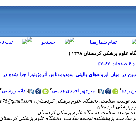
 در میان ایزوله‌های بالینی سودوموناس آئروژینوزا جدا شده در
۴
۳
۲
ن زاده
،
منوچهر احمدی هدایتی
،
دائم روشنی
an76@gmail.com