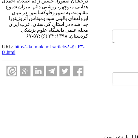
درخشان صفورا، حسین زاده اصلان، احمدی
هدایتی منوچهر، روشنی دائم. میزان شیوع
مقاومت به سیپروفلوکساسین در میان
ایزوله‌های بالینی سودوموناس آئروژینوزا
جدا شده در استان کردستان، غرب ایران.
مجله علمي دانشگاه علوم پزشكي
كردستان. ۱۳۹۸; ۲۴ (۶) :۵۷-۶۷
URL:
http://sjku.muk.ac.ir/article-۱-۵۰۶۳-
fa.html
ابل بازنشر است.