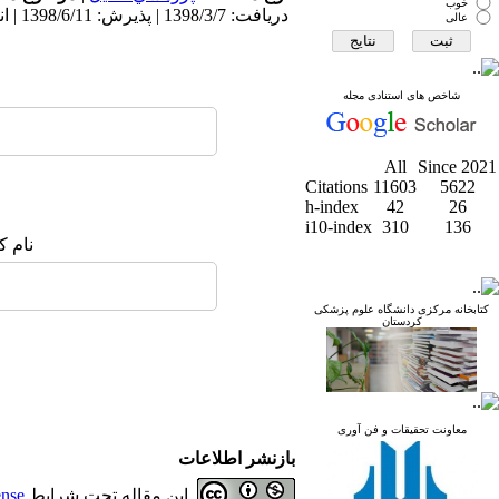
خوب
دریافت: 1398/3/7 | پذیرش: 1398/6/11 | انتشار: 1398/11/2
عالی
شاخص های استنادی مجله
All
Since 2021
Citations
11603
5622
h-index
42
26
i10-index
310
136
نام ک
کتابخانه مرکزی دانشگاه علوم پزشکی
کردستان
معاونت تحقیقات و فن آوری
بازنشر اطلاعات
این مقاله تحت شرایط
ense