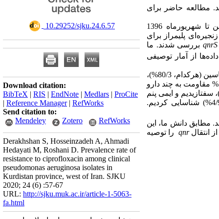
د. مطالعه حاضر برای
‎ 10.29252/sjku.24.6.57
ی بالینی در سنندج بین فروردین تا شهریورماه 1396
ه 8 آنتی بیوتیک و توسط واکنش زنجیره‌ای پلیمراز برای
qnrS
بررسی شدند. ما
اده‌ها از آمار توصیفی
مروپنم بالاترین میزان حساسیت را نشان داد (88/5%) که توسط پیپراسیلین (85/2%)، سفتازیدیم و آمیکاسین (هرکدام، 80/3%)،
ایمی پنم (77%)، سفپیم (73/8%)، سیپروفلوکساسین (49/2%) و جنتامیسین (39/3%) دنبال ‌شد. از 61 ایزوله، 32/8% مقاومت به چند دارو
Download citation:
د. ایزوله‌های مقاوم به سیپروفلوکساسین، مقاومت متقاطع به جنتامیسین (93/5%)، سفپیم (45/2%)، سفتازیدیم و ایمی پنم
BibTeX
|
RIS
|
EndNote
|
Medlars
|
ProCite
.
|
Reference Manager
|
RefWorks
Send citation to:
Mendeley
Zotero
RefWorks
. مطابق دانش ما، این
 انتقال
qnr
را توصیه
Derakhshan S, Hosseinzadeh A, Ahmadi
Hedayati M, Roshani D. Prevalence rate of
resistance to ciprofloxacin among clinical
pseudomonas aeruginosa isolates in
Kurdistan province, west of Iran. SJKU
2020; 24 (6) :57-67
URL:
http://sjku.muk.ac.ir/article-1-5063-
fa.html