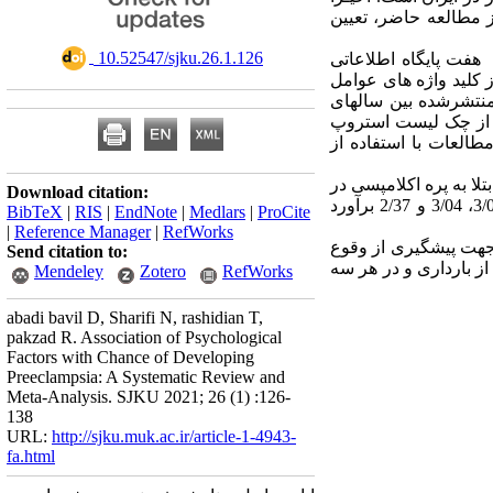
 مطالعه حاضر، تعیین
‎ 10.52547/sjku.26.1.126
هفت پایگاه اطلاعاتی
ز کلید واژه های عوامل
منتشرشده بین سالهای
ه از چک لیست
استروپ
طالعات با استفاده از
لا به پره اکلامپسی در
Download citation:
افراد دارای استرس، اضطراب، افسردگی و افرادی که در معرض خشونت واقع شده بودند به ترتیب 1/21، 3/07، 3/04 و 2/37 برآورد
BibTeX
|
RIS
|
EndNote
|
Medlars
|
ProCite
|
Reference Manager
|
RefWorks
هت
پیشگیری
از
وقوع
Send citation to:
از بارداری و در هر سه
Mendeley
Zotero
RefWorks
abadi bavil D, Sharifi N, rashidian T,
pakzad R. Association of Psychological
Factors with Chance of Developing
Preeclampsia: A Systematic Review and
Meta-Analysis. SJKU 2021; 26 (1) :126-
138
URL:
http://sjku.muk.ac.ir/article-1-4943-
fa.html