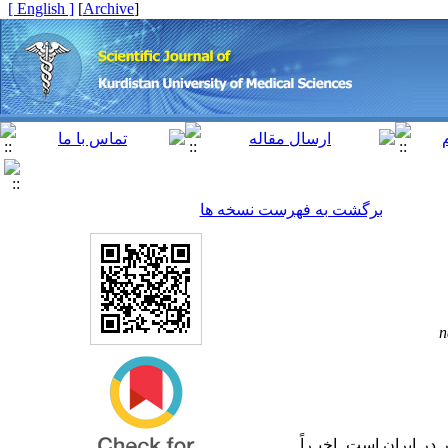
[ English ]
]
Archive
[
برگشت به فهرست نسخه ها
n
 در ایران است.
اخیـراً