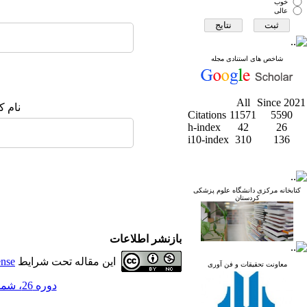
خوب
عالی
شاخص های استنادی مجله
All
Since 2021
نام ک
Citations
11571
5590
h-index
42
26
i10-index
310
136
کتابخانه مرکزی دانشگاه علوم پزشکی
کردستان
بازنشر اطلاعات
این مقاله تحت شرایط
ense
معاونت تحقیقات و فن آوری
دوره 26، شماره 1 - ( مجله علمی دانشگاه علوم پزشکی کردستان 1400 )