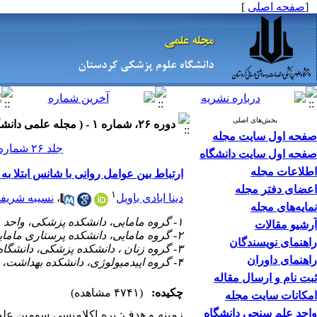
[
صفحه اصلی
]
بخش‌های اصلی
دوره ۲۶، شماره ۱ - ( مجله علمی دانشگاه علوم پزشکی کردستان ۱۴۰۰ )
صفحه اول سایت مجله
جلد ۲۶ شماره ۱ صفحات ۱۳۸-۱۲۶
صفحه اول سایت دانشگاه
اطلاعات مجله
ارتباط بین عوامل روانی با شانس ابتلا به
اعضای دفتر مجله
۱
دینا ابادی باویل
،
نسیبه شریف
نمایه‌های مجله
۱- گروه مامایی، دانشکده پزشکی، واحد مشهد، دانشگاه آزاد اسلامی، مشهد، ایران
آرشیو مقالات
۲- گروه مامایی، دانشکده پرستاری مامایی، دانشگاه علوم پزشکی ایلام، ایلام، ایران ،
راهنمای نویسندگان
۳- گروه زنان ، دانشکده پزشکی، دانشگاه علوم پزشکی ایلام، ایلام، ایران
راهنمای داوران
۴- گروه اپیدمیولوژی، دانشکده بهداشت، دانشگاه علوم پزشکی ایلام، ایلام، ایران
ثبت نام و ارسال مقاله
چکیده:
(۴۷۴۱ مشاهده)
امکانات سایت مجله
واحد علم سنجی دانشگاه
زمینه و هدف
:
پره
اکلامپسی سومین علت 