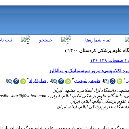
 پره اکلامپسی: مرور سیستماتیک و متاآنالیز
۴
۳
۲
ی
،
طیبه رشیدیان
،
رضا پاکزاد
asibe.sharifi@yahoo.com
مرگ مادران باردار در جهان و دومین علت شایع مرگ مادران باردار