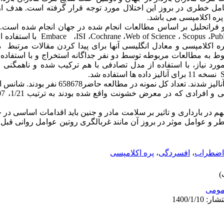
عامل خطری در بروز این اختلال مورد توجه قرار گرفته است. هدف از
 پره اکلامپسی می باشد.
 فراتحلیل بر اساس مطالعات انجام شده در جهان انجام شده است. 
Pub
،
Scopus
،
Web of Science
،
Cochrane
،
ISI
،
Embace
با استفاده ا
 اکلامپسی و معادل انگلیسی آنها برای پیدا کردن مقالات مرتبط 
وط به مطالعات مربوطه توسط دو نفر جداگانه استخراج و با استفاد
رد نیاز،
با استفاده از مدل تصادفی با هم ترکیب شده و ناهمگنی م
نسخه 11 برای آنالیز داده ها استفاده شد.
658678
نفر بودند.
شانس ابت
مهم در بارداری و تاثیر بر سلامت مادر و جنین
باید
اقدامات
اساسی
در
ج
ر
و
عوامل
موثر
در
بروز
آن مانند غربالگری روتین عوامل روانی قبل 
اضطراب
،
افسردگی
،
پره اکلامپسی
ومى