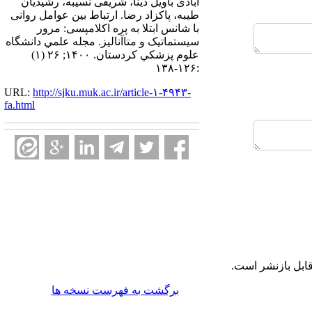
ابادی باویل دینا، شریفی نسیبه، رشیدیان
طیبه، پاکزاد رضا. ارتباط بین عوامل روانی
با شانس ابتلا به پره اکلامپسی: مرور
سیستماتیک و متاآنالیز. مجله علمي دانشگاه
علوم پزشكي كردستان. ۱۴۰۰; ۲۶ (۱)
:۱۲۶-۱۳۸
URL:
http://sjku.muk.ac.ir/article-۱-۴۹۴۳-
fa.html
ابل بازنشر است.
برگشت به فهرست نسخه ها