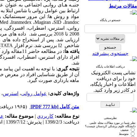
جنبـه هـای روانـی اجتماعی به عنوان 
مقالات مرتبط
ارتباط بین عوامل روانی با شانس ابتلا به
مواد و روش ها:
ا
ین مرور سیستماتیک و
جستجو در پایگاه
Med
،
Iranmedex
،
Magiran
،
SID
،
Irandoc
روانی، استرس، اضطراب، افسردگی، پره
2008 تا 2018 بررسی شد.
داده های مرب
ارزیابی شد. پس از استخراج داده های مو
شاخص
I2
بررسی شد. نرم افزار
STATA
یافته ها:
در مطالعه حاضر 11مقاله وارد آنالیز شدند. تعداد کل نمونه در مطالعه حاضر
جستجوی پیشرفته
شد.
دریافت اطلاعات پایگاه
نتیجه گیری
: با
توجه
به
اهمیت
این پیامد 
نشانی پست الکترونیک
آن
از
طریق
شناسایی
افراد
در
معرض
خط
خود را برای دریافت
ماهه بارداری صورت گیرد.
اطلاعات و اخبار پایگاه،
در کادر زیر وارد کنید.
واژه‌های کلیدی:
عوامل روانی
،
استرس
،
متن کامل
[PDF 777 kb]
(۱۹۶۵ دریافت)
نوع مطالعه:
كاربردي
|
موضوع مقاله:
عم
نظرسنجی
دریافت: 1398/2/3 | پذیرش: 1399/7/12 | انتشار: 1400/1/10
نظر شما در مورد مقالات مجله علمی
دانشگاه علوم پزشکی کردستان چیست؟
ضعیف
متوسط