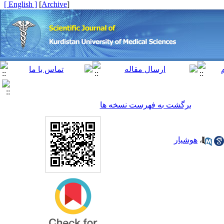
[ English ]
]
Archive
[
برگشت به فهرست نسخه ها
،
هوشیار