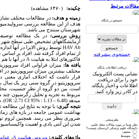
مقالات مرتبط
چکیده:
(۶۴۷۰ مشاهده)
زمینه و هدف:
در مطالعات مختلف نشان
جستجو در پایگاه
هدف از این مطالعه
بررسی سرواپیدمیو
شهرستان سنندج می باشد.
روش بررسی:
آزمایشگاههای تشخیص طبی سطح شهر سن
HAV Ab
توسط روش الایزا در آنها انداز
از تمام افراد گرفته شد.
افراد بر اساس ن
جستجوی پیشرفته
فاکتورهای ابتلا به هپاتیت
A
در آنها با هم
یافته­ ها:
دریافت اطلاعات پایگاه
نشانی پست الکترونیک
قرار داشت که اختلاف آماری معنی د
خود را برای دریافت
سروپوزیتیو در گروه سنی زیر یک سال به طور 
اطلاعات و اخبار پایگاه،
است.
بین دو گروه از نظر جنسیت، مح
در کادر زیر وارد کنید.
مربوط به تجزیه و تحلیل رگرسیون چند متغ
می­دهد (6.48
–
1.13 : %95
CI
2.71:
OR
).
د
نتیجه­ گیری:
با توجه به نتایج این مطالع
بهداشت عمومی جامعه در بازه های زمانی
ضروری بنظر می رسد. همچنین لزوم توجه ا
نظرسنجی
شدن این آنتی بادی و اهمیت واکیسناسیو
نظر شما در مورد مقالات مجله علمی
دانشگاه علوم پزشکی کردستان چیست؟
ضعیف
متوسط
واژه‌های کلیدی:
ویروس هپاتیت A
،
عوام