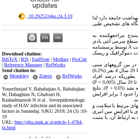
‎ 10.29252/sjku.24.3.10
داشت جامعه دارد لذا
یشگاه های تشخیص طبی
اد ساکن شهرستان سنندج مراجعه­کننده به
 سطح سرمی آنتی بادی
یت
A
توسط پرسشنامه
 دموگرافیک
و ریسک
Download citation:
BibTeX
|
RIS
|
EndNote
|
Medlars
|
ProCite
)، 101 نفر (67%) زن و 50 نفر (33% ) مرد بودند. در بین گروه­های سنی
|
Reference Manager
|
RefWorks
مختلف بیشترین میزان سروپوزیتیو در افراد 30 تا 40 سال 43 نفر (%28.5) و کمترین میزان در گروه سنی 11 تا 20 سال 4 نفر (%6.2)
Send citation to:
Mendeley
Zotero
RefWorks
 بطوریکه درصد افراد
)
P
=
(0.005
 نشد (
0.05
<
P
). نتایج
Yousefinejad V, Babahajian A, Babahajian
را حدود 3 برابر افزایش
W, Dabaghian N, Ghafouri H,
د.
Rashadmanesh N et al . Seroepidemiologic
­های مرتبط با سلامت و
study of HAV infection and its associated
factors in Sanandaj. SJKU 2019; 24 (3) :10-
دی با افزایش سن امری
19
ه ارتباط آن، با مثبت
URL:
http://sjku.muk.ac.ir/article-1-4784-
fa.html