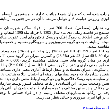
 داده شده است که
میزان شیوع هپاتیت
A
ارتباط مستقیمی با سطح به
لوژی ویروس هپاتیت
A
و عوامل مرتبط با آن، در مراجعین به آزما
در یک مطالعه­ توصیفی- تحلیلی (مقطعی)، تعداد 200 نفر از افر
ندج در فاصله زمانی
دی ماه سال 1395 تا خرداد ماه 1396
انتخاب و
ه گیری شد.
اطلاعات دموگرافیک و ریسک فاکتورهای ایجاد عفونت هپات
تیجه آزمایشات به دو گروه سروپوزیتیو و سرونگاتیو تقسیم
و خصوصیات
 مقایسه شدند.
میزان فراوانی افراد سروپوزیتیو 151 نفر (%5.75
اری در میان گروه های سنی مختلف مشاهده گردید
(0.000
=
P
)،
معنی داری بیشتر از گروه سنی 1 تا 10 سال
(0.001
=
P
)
و 11 تا 20 سال
ل سکونت، میزان تحصیلات و شغل ارتباط آماری معنی داری مشاهده
یره نشان داد که وجود بیماریهای زمینه ای احتمال ابتلا به هپاتیت
A
ر مقایسه بقیه ریسک فاکتورها بین دو گروه ارتباط معنی داری دیده نش
ه تعیین وضعیت سرمی این آنتی­بادی در نقاط مختلف کشور توسط سازمان
 مختلف و در سنین مختلف با توجه به ارتباط مثبت شدن این آنتی با
ین ارگانها به بیماری­های مختلف زمینه ای در افراد حساس با توجه ب
ن در آنها امری ضروری و حیاتی بنظر می رسد.
ل مرتبط
،
سنندج