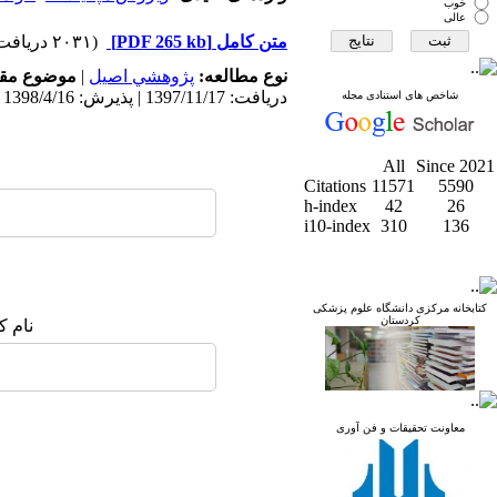
خوب
عالی
متن کامل
[PDF 265 kb]
(۲۰۳۱ دریافت)
نوع مطالعه:
پژوهشي اصیل
|
موضوع مقا
دریافت: 1397/11/17 | پذیرش: 1398/4/16 | انتشار: 1398/4/24
شاخص های استنادی مجله
All
Since 2021
Citations
11571
5590
h-index
42
26
i10-index
310
136
کتابخانه مرکزی دانشگاه علوم پزشکی
کردستان
نام ک
معاونت تحقیقات و فن آوری