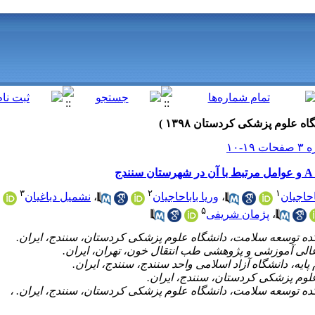
۳
۲
۱
احاجیان
،
وریا باباحاجیان
،
نشمیل دباغیان
۵
،
پژمان شریفی