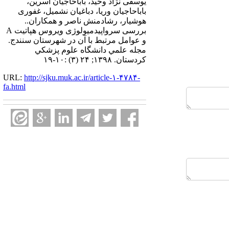
یوسفی نژاد وحید، باباحاجیان اسرین،
باباحاجیان وریا، دباغیان نشمیل، غفوری
هوشیار، رشادمنش ناصر و همکاران..
بررسی سرواپیدمیولوژی ویروس هپاتیت A
و عوامل مرتبط با آن در شهرستان سنندج.
مجله علمي دانشگاه علوم پزشكي
كردستان. ۱۳۹۸; ۲۴ (۳) :۱۰-۱۹
URL:
http://sjku.muk.ac.ir/article-۱-۴۷۸۴-
fa.html