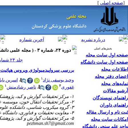
[
صفحه اصلی
]
بخش‌های اصلی
دوره ۲۴، شماره ۳ - ( مجله علمی دانشگاه علوم پزشکی کردستان ۱۳۹۸ )
صفحه اول سایت مجله
جلد ۲۴ شماره ۳ صفحات ۱۹-۱۰
صفحه اول سایت دانشگاه
اطلاعات مجله
بررسی سرواپیدمیولوژی ویروس هپاتیت A و عوامل مرتبط با آن در شهرستان سنندج
اعضای دفتر مجله
۱
وحید یوسفی نژاد
،
اسرین باب
نمایه‌های مجله
۱
۴
غفوری
،
ناصر رشادمنش
آرشیو مقالات
۱- مرکز تحقیقات گوارش و کبد، پژوهشکده توسعه سلامت، دانشگاه علوم پزشکی کردستان، سنندج، ایران.
راهنمای نویسندگان
۲- مرکز تحقیقات انتقال خون، موسسه عالی آموزشی و پژوهشی طب انتقال خون، تهران، ایران.
راهنمای داوران
۳- گروه میکروب شناسی، دانشکده علوم پایه، دانشگاه آزاد اسلامی واحد سنندج، سنندج، ایران.
ثبت نام و ارسال مقاله
۴- معاونت تحقیقات و فناوری، دانشگاه علوم پزشکی کردستان، سنندج، ایران.
۵- مرکز تحقیقات گوارش و کبد، پژوهشکده توسعه سلامت، دانشگاه علوم پزشکی کردستان، سنندج، ایران. ،
امکانات سایت مجله
pezhman.sh7@gmail.com
واحد علم سنجی دانشگاه