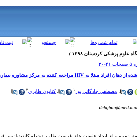
بررسی فراوانی گونه های کاندیدایی جدا شده از دهان افراد مبتلا به HIV مراجعه ک
۳
۱
،
مصطفی چادگانی پور
،
کتایون طایری
dehghan@med.mui.
وی
زمینه برای ایجاد عفونت های فرصت طلب ازجمله کاندیدیازیس فراه