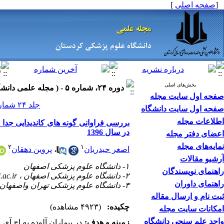
[
صفحه اصلی
]
بخش‌های اصلی
دوره ۲۴، شماره ۵ - ( مجله علمی دانشگاه علوم پزشکی کردستان ۱۳۹۸ )
صفحه اول سایت مجله
جلد ۲۴ شماره ۵ صفحات ۴۱-۳۰
صفحه اول سایت دانشگاه
اطلاعات مجله
در سال 1396
اعضای دفتر مجله
نمایه‌های مجله
۲
۱
اصغر حیدریان
،
پروین دهقان
آرشیو مقالات
۱- دانشگاه علوم پزشکی اصفهان
راهنمای نویسندگان
۲- دانشگاه علوم پزشکی اصفهان ،
ac.ir
راهنمای داوران
۳- دانشگاه علوم پزشکی تهران واصفهان
ثبت نام و ارسال مقاله
چکیده:
(۴۹۲۳ مشاهده)
امکانات سایت مجله
واحد علم سنجی دانشگاه
زمینه و هدف:
در بیماران آلوده به اچ آی 