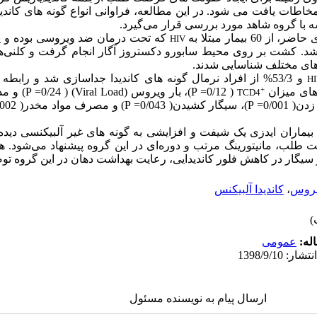
طات یافت می شود. در این مطالعه، فراوانی انواع گونه های کاندید
با گروه شاهد مورد بررسی قرار می‌گیرد.
از 60 بیمار مبتلا به
که تحت درمان ضد ویروسی بوده و ی
HIV
 شد. کشت بر روی محیط سابورو دکستروز آگار انجام گرفت و کلنی‌
های مختلف شناسایی شدند.
و 53/3% از افراد نرمال گونه های کاندیدا جداسازی شد و رابط
H
+
رهای میزان
( 0/12
P =
)،
بار ویروس (
Viral Load
)
(
0/24
P =
)
و مدت
TCD4
 زدن(
0/001
=
P
)
، سیگار کشیدن(
0/043
P =
)
و مصرف مواد مخدر(
/002
یماران ایدزی یک شیفت و افزایشی به گونه های غیر آلبیکنسی دیده
لب، مانیتورینگ مرتب و دوره‌ای در این گروه پیشنهاد می‌شود. هم
گار در کاهش فلور کاندیدایی، رعایت بهداشت دهان در این گروه تو
یروس
،
کاندیدا آلبیکنس
له:
عمومى
ارسال پیام به نویسنده مسئول