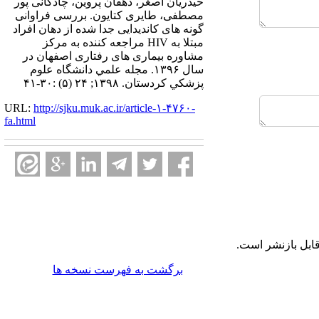
حیدریان اصغر، دهقان پروین، چادگانی پور
مصطفی، طایری کتایون. بررسی فراوانی
گونه های کاندیدایی جدا شده از دهان افراد
مبتلا به HIV مراجعه کننده به مرکز
مشاوره بیماری های رفتاری اصفهان در
سال ۱۳۹۶. مجله علمي دانشگاه علوم
پزشكي كردستان. ۱۳۹۸; ۲۴ (۵) :۳۰-۴۱
URL:
http://sjku.muk.ac.ir/article-۱-۴۷۶۰-
fa.html
ابل بازنشر است.
برگشت به فهرست نسخه ها