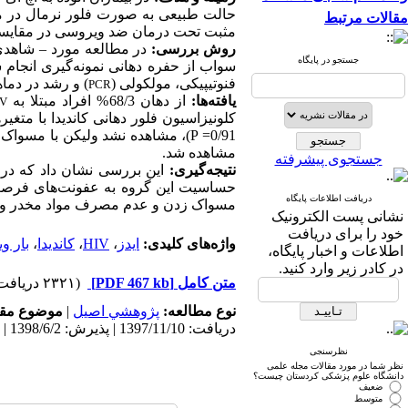
حالت طبیعی به صورت فلور نرمال در مخا
مقالات مرتبط
مثبت تحت درمان ضد ویروسی در مقایسه 
روش بررسی:
در مطالعه مورد
–
شاهدی حاضر، 
جستجو در پایگاه
سواب از حفره دهانی نمونه‌گیری انجام
فنوتیپیکی، مولکولی (
) و رشد در دما
PCR
یافته‌ها:
از دهان 68/3% افراد مبتلا به
IV
کلونیزاسیون فلور دهانی کاندیدا با متغی
0/91
P =
)،
مشاهده نشد ولیکن با مسواک
مشاهده شد.
جستجوی پیشرفته
نتیجه‌گیری:
این بررسی نشان داد که در ب
حساسیت این گروه به عفونت‌های فرصت ط
دریافت اطلاعات پایگاه
مسواک زدن و عدم مصرف مواد مخدر و سی
نشانی پست الکترونیک
خود را برای دریافت
واژه‌های کلیدی:
ایدز
،
HIV
،
کاندیدا
،
بار و
اطلاعات و اخبار پایگاه،
در کادر زیر وارد کنید.
متن کامل
[PDF 467 kb]
(۲۳۲۱ دریافت)
نوع مطالعه:
پژوهشي اصیل
|
موضوع مقا
دریافت: 1397/11/10 | پذیرش: 1398/6/2 | انتشار: 1398/9/10
نظرسنجی
نظر شما در مورد مقالات مجله علمی
دانشگاه علوم پزشکی کردستان چیست؟
ضعیف
متوسط