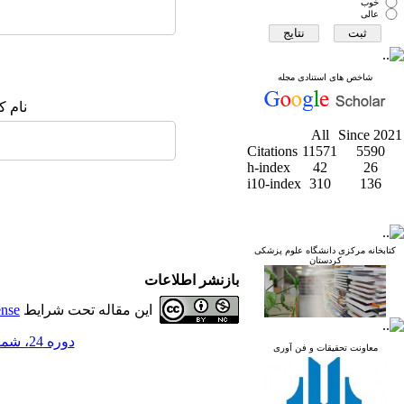
خوب
عالی
شاخص های استنادی مجله
نام ک
All
Since 2021
Citations
11571
5590
h-index
42
26
i10-index
310
136
کتابخانه مرکزی دانشگاه علوم پزشکی
کردستان
بازنشر اطلاعات
این مقاله تحت شرایط
ense
دوره 24، شماره 5 - ( مجله علمی دانشگاه علوم پزشکی کردستان 1398 )
معاونت تحقیقات و فن آوری