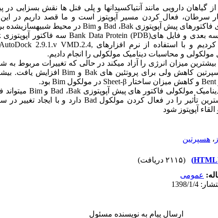
گیاهان دارویی مانند آنتیاکسیدانها و پلی فنل ها نقش بسزایی در پ
ار سرطان، فعال کردن مسیر آپوپتوز است و ما قصد داریم در این مط
مولکولی و محاسبات دینامیک مولکولی را انجام دادیم.
of Radius (پروتئین Bad بعد از اتصال هسپرتین کاهش ولی بر
.
هسپرتین با تأثیر بر دینامیک مول
القاء آپوپتوز شود
ز
،
هسپرتین
(۲۱۱۵ دریافت)
له:
عمومى
ارسال پیام به نویسنده مسئول