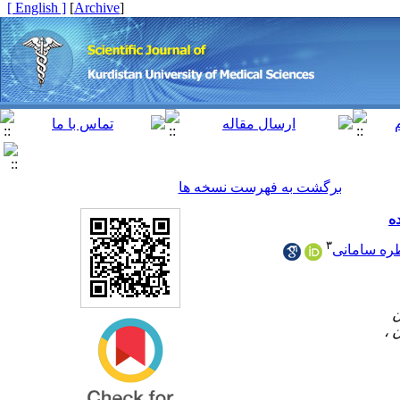
[ English ]
]
Archive
[
برگشت به فهرست نسخه ها
۳
ره سامانی