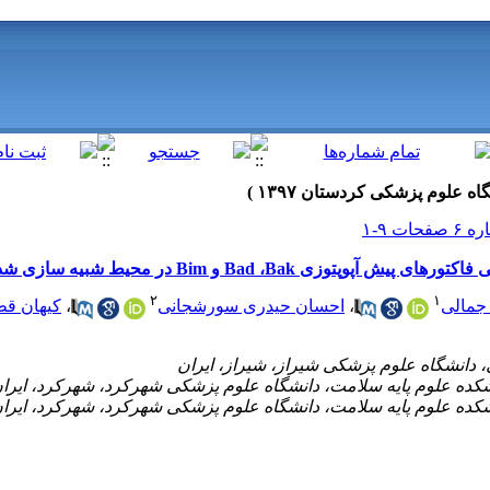
زی Bad ،Bak و Bim در محیط شبیه سازی شده
۲
۱
 جمالی
،
احسان حیدری سورشجانی
،
کیهان قط