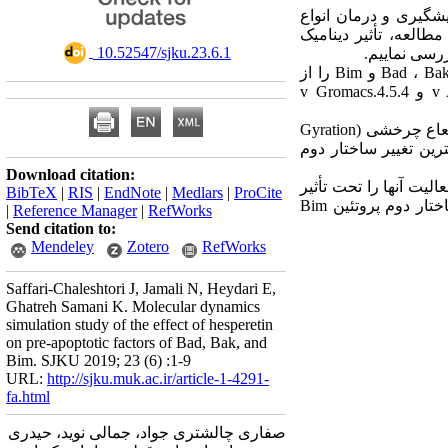
یشگیری و درمان انواع
العه، تأثیر دینامیک
‎ 10.52547/sjku.23.6.1
اطلاعات مربوط به ساختار سه بعدی و فایل های(Bank Data Protein (PDB سه فاکتور آپوپتوزی Bad ، Bak و Bim را از
پایگاه اطلاعاتی org.rcsb.www دریافت کردیم و با استفاده از نرم افزارهای ,2.4.v AutoDock 2.9.1.v VMD و 4.5.4.v Gromacs
مولکول Bad در اتصال با هسپرتین بیشترین میزان انرژی را آزاد میکند در حالی که تغییرات مربوط به شعاع چرخشی (Gyration
ای پروتئین های Bak و Bim افزایش یافت. بیشترین تغییر ساختار دوم
Download citation:
کولی فاکتور های پیش آپوپتوزی Bad ،Bak و Bim میتواند فعالیت آنها را تحت تأثیر
BibTeX
|
RIS
|
EndNote
|
Medlars
|
ProCite
قرار دهد. هر چند که به نظر میرسد بیشترین تأثیر را در فعال کردن مولکول Bad دارد و با ایجاد تغییر در ساختار دوم پروتئین Bim
|
Reference Manager
|
RefWorks
Send citation to:
Mendeley
Zotero
RefWorks
Saffari-Chaleshtori J, Jamali N, Heydari E,
Ghatreh Samani K. Molecular dynamics
simulation study of the effect of hesperetin
on pre-apoptotic factors of Bad, Bak, and
Bim. SJKU 2019; 23 (6) :1-9
URL:
http://sjku.muk.ac.ir/article-1-4291-
fa.html
صفاری چالشتری جواد، جمالی نوید، حیدری