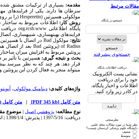
مقدمه:
بسیاری از ترکیبات مشتق شده از 
مقالات مرتبط
سرطان ها دارند. یکی از فرایندهای مه
مولکولی هسپرتین (Hesperetin (را بر روی فاکتورهای پیش آپوپتوزی Bad ،Bak و Bim در محیط شبیهسازیشده بررسی نماییم.
جستجو در پایگاه
روش کار:
فرایندهای بهینهسازی، شبیهسازی، اتصال 
نتایج:
پروتئین مربوط به افزایش میزان ساختار Bent و کاهش میزان ساختار Sheet-β در مولکول Bim بود
جستجوی پیشرفته
بحث و نتیجه گیری:
دریافت اطلاعات پایگاه
میتواند منجر به فعال کردن این پروتئین و 
نشانی پست الکترونیک
خود را برای دریافت
اطلاعات و اخبار پایگاه،
واژه‌های کلیدی:
دینامیک مولکولی
،
آپوپتو
در کادر زیر وارد کنید.
متن کامل
[PDF 345 kb]
|
متن کامل (HTML)
نوع مطالعه:
پژوهشي اصیل
|
موضوع مقا
دریافت: 1397/5/16 | پذیرش: 1398/1/4 | انتشار: 1398/1/4
نظرسنجی
نظر شما در مورد مقالات مجله علمی
دانشگاه علوم پزشکی کردستان چیست؟
ضعیف
متوسط