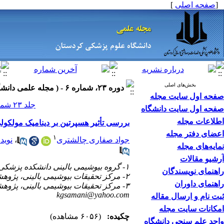
[
صفحه اصلی
]
بخش‌های اصلی
دوره ۲۳، شماره ۶ - ( مجله علمی دانشگاه علوم پزشکی کردستان ۱۳۹۷ )
صفحه اول سایت مجله
جلد ۲۳ شماره ۶ صفحات ۹-۱
صفحه اول سایت دانشگاه
اطلاعات مجله
بررسی تأثیر هسپرتین بر دینامیک مولکولی فاکتورهای پیش آپوپتو
اعضای دفتر مجله
۱
جواد صفاری چالشتری
،
نوید
نمایه‌های مجله
آرشیو مقالات
۱- گروه بیوشیمی بالینی دانشکده پزشکی، دانشگاه علوم پزشکی شیراز، شیراز، ایران
راهنمای نویسندگان
۲- مرکز تحقیقات بیوشیمی بالینی، پژوهشکده علوم پایه سلامت، دانشگاه علوم پزشکی شهرکرد، شهرکرد، ایران
راهنمای داوران
۳- مرکز تحقیقات بیوشیمی بالینی، پژوهشکده علوم پایه سلامت، دانشگاه علوم پزشکی شهرکرد، شهرکرد، ایران ،
kgsamani@yahoo.com
ثبت نام و ارسال مقاله
امکانات سایت مجله
چکیده:
(۶۰۵۶ مشاهده)
واحد علم سنجی دانشگاه