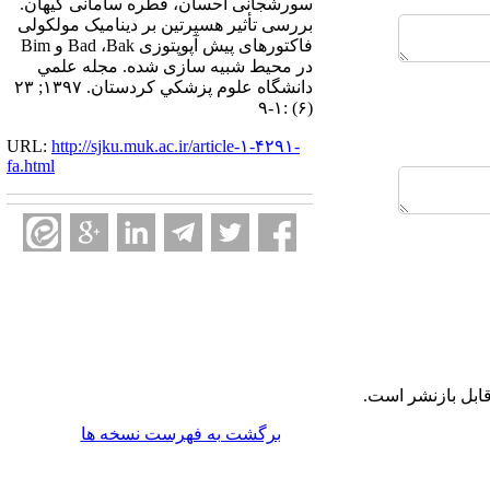
سورشجانی احسان، قطره سامانی کیهان.
بررسی تأثیر هسپرتین بر دینامیک مولکولی
فاکتورهای پیش آپوپتوزی Bad ،Bak و Bim
در محیط شبیه سازی شده. مجله علمي
دانشگاه علوم پزشكي كردستان. ۱۳۹۷; ۲۳
(۶) :۱-۹
URL:
http://sjku.muk.ac.ir/article-۱-۴۲۹۱-
fa.html
ابل بازنشر است.
برگشت به فهرست نسخه ها