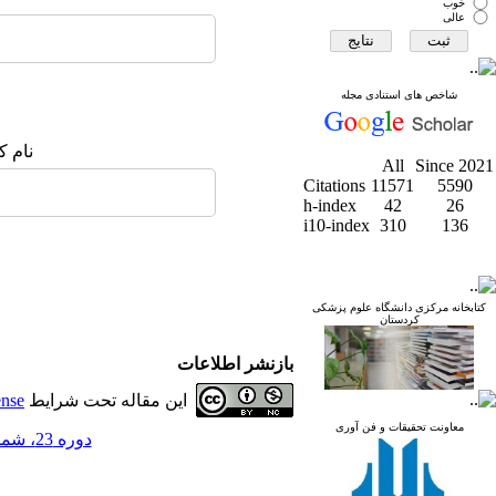
خوب
عالی
شاخص های استنادی مجله
نام ک
All
Since 2021
Citations
11571
5590
h-index
42
26
i10-index
310
136
کتابخانه مرکزی دانشگاه علوم پزشکی
کردستان
بازنشر اطلاعات
این مقاله تحت شرایط
ense
معاونت تحقیقات و فن آوری
دوره 23، شماره 6 - ( مجله علمی دانشگاه علوم پزشکی کردستان 1397 )