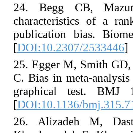
24. Begg 
characterist
publication
[
DOI:10.23
25. Egger M
C. Bias in m
graphical 
[
DOI:10.113
26. Alizad