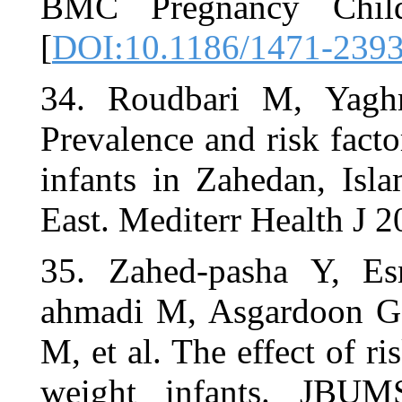
BMC Pregn
[
DOI:10.118
34. Roudba
Prevalence a
infants in Z
East. Medite
35. Zahed-
ahmadi M, 
M, et al. The
weight inf