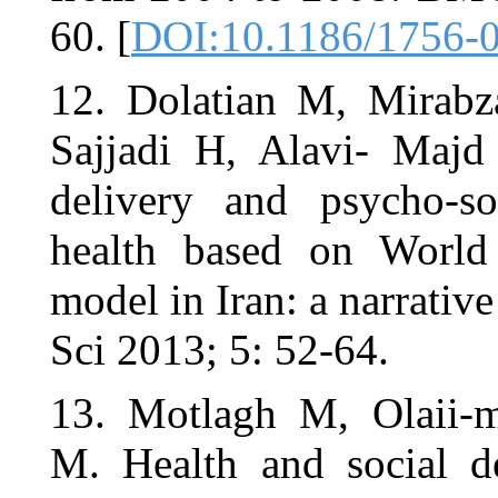
60. [
DOI:10
12. Dolati
Sajjadi H,
delivery an
health bas
model in Ira
Sci 2013; 5:
13. Motlag
M. Health a