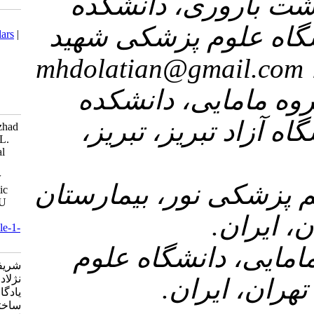
۲- نشکده
Download citation:
زشکی شهید
BibTeX
|
RIS
|
EndNote
|
Medlars
|
ProCite
|
Reference Manager
|
RefWorks
mhdolatian
Send citation to:
Mendeley
Zotero
۳- شکده
RefWorks
ز، تبریز
Sharifi N, Dolatian M, Fath nezhad
kazemi A, Pakzad R, Yadegari L.
The relationship of the structural
and intermediate social
determinants of health with low
۴- مارستان
birth weight in Iran: A systematic
review and meta-analysis. SJKU
2018; 23 (2) :21-36
URL:
http://sjku.muk.ac.ir/article-1-
4104-fa.html
۵-  علوم
شریفی نسیبه، دولتیان ماهرخ، فتح
نژلاد کاظمی آزیتا، پاکزاد رضا،
یادگاری لیلا. ارتباط عوامل
ساختاری و بینابینی تعیین کننده های