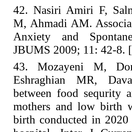
42. Nasiri 
M, Ahmadi A
Anxiety an
JBUMS 2009;
43. Mozay
Eshraghia
between foo
mothers and
birth conduc