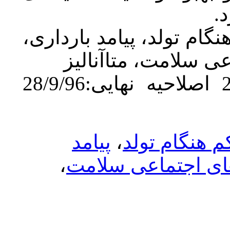
یامد بارداری
، آنالیز
وصول مقاله :23/2/96 اصلاحیه نهایی:28/9/96
پیامد
،
،
 سلامت