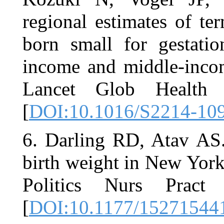
regional est
born small 
income and 
Lancet Gl
[
DOI:10.10
6. Darling 
birth weight
Politics 
[
DOI:10.11