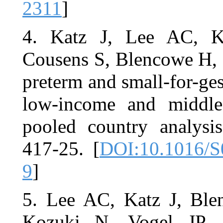
2311
]
4. Katz J
Cousens S, B
preterm and 
low-income
pooled coun
417-25. [
DO
9
]
5. Lee AC,
Kozuki N, 