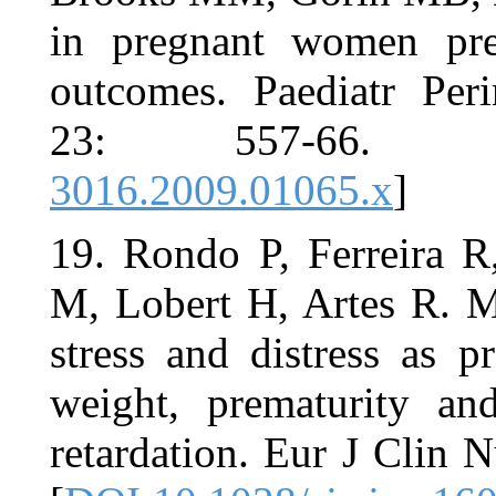
in pregnant
outcomes. P
23: 55
3016.2009.
19. Rondo P
M, Lobert H
stress and d
weight, pre
retardation.