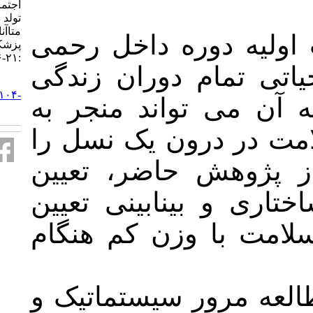
اجتماعی سلامت با وزن کم هنگام
تولد در ایران: مرور سیستماتیک و
متاآنالیز. مجله علمي دانشگاه علوم
 داخل رحمی
پزشكي كردستان. ۱۳۹۷; ۲۳ (۲)
:۲۱-۳۶
وران زندگی
URL:
http://sjku.muk.ac.ir/article-۱-۴۱۰۴-
اند منجر به
fa.html
 یک نسل را
اضر، تعیین
بینی تعیین
ن کم هنگام
یستماتیک و