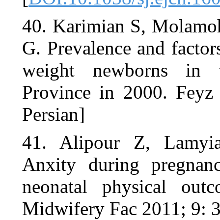
40. Karimi
G. Prevalenc
weight ne
Province in
Persian]
41. Alipou
Anxity duri
neonatal p
Midwifery Fa