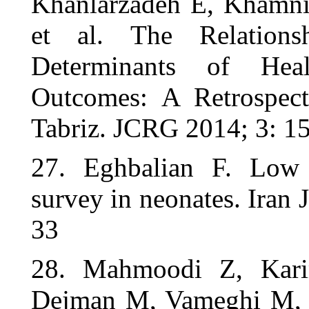
Khanlarzade
et al. The
Determina
Outcomes: 
Tabriz. JCR
27. Eghbal
survey in ne
33
28. Mahmoo
Dejman M, 