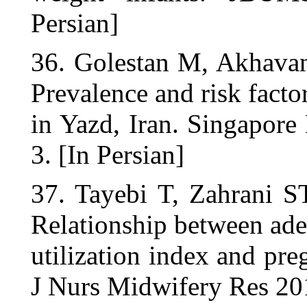
Persian]
36. Golesta
Prevalence a
in Yazd, Ira
3. [In Persia
37. Tayebi
Relationship
utilization 
J Nurs Midw