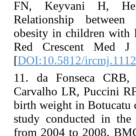
FN, Keyv
Relationsh
obesity in c
Red Cresc
[
DOI:10.581
11. da Fo
Carvalho LR,
birth weight 
study condu
from 2004 t