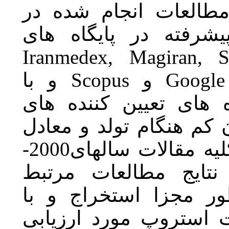
ام شده در
ایگاه های
Iranmedex,
و با
Scopu
 کننده های
لد
و معادل
انگلیسی آنها از بین کلیه مقالات سالهای2000-
2016  مرتبط
خراج و با
رد ارزیابی