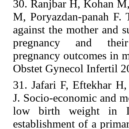
30. Ranjbar
M, Poryazda
against the 
pregnancy
pregnancy o
Obstet Gynec
31. Jafari F
J. Socio-eco
low birth 
establishmen