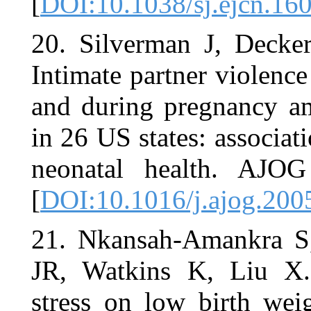
[
DOI:10.103
20. Silver
Intimate par
and during
in 26 US sta
neonatal h
[
DOI:10.101
21. Nkansa
JR, Watkin
stress on l