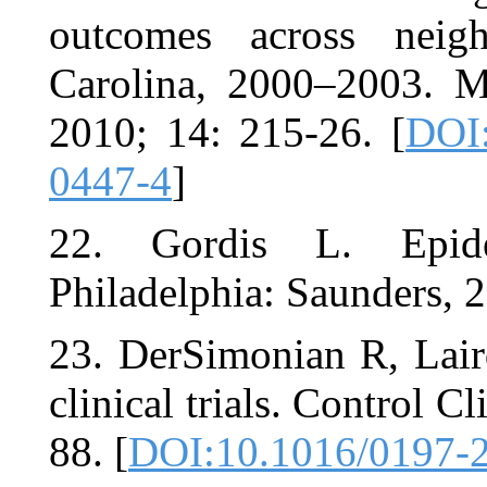
outcomes a
Carolina, 2
2010; 14: 2
0447-4
]
22. Gordi
Philadelphia
23. DerSimo
clinical tria
88. [
DOI:10