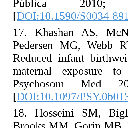
Públic
[
DOI:10.15
17. Khash
Pedersen M
Reduced inf
maternal e
Psychoso
[
DOI:10.10
18. Hosse
Brooks MM, 