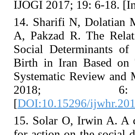
IJOGI 2017; 
14. Sharifi
A, Pakzad 
Social Dete
Birth in I
Systematic 
2018
[
DOI:10.152
15. Solar O
for action o