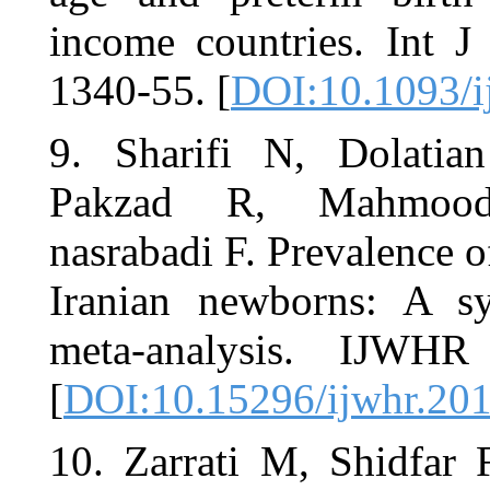
income coun
1340-55. [
D
9. Sharifi
Pakzad R
nasrabadi F.
Iranian ne
meta-anal
[
DOI:10.152
10. Zarrati