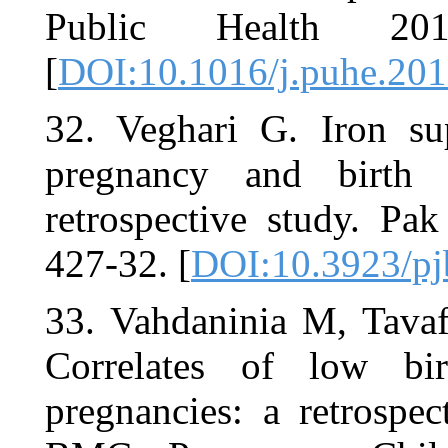
Public H
[
DOI:10.101
32. Veghari
pregnancy
retrospecti
427-32. [
DOI
33. Vahdani
Correlates
pregnancies: