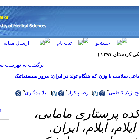
[ English ]
]
Archive
[
برگشت به فهرست نسخه ها
ولد در ایران: مرور سیستماتیک
۵
۴
لیلا یادگاری
،
زاد
۱- مایی
‎ 10.29252/sjku.23.2.21
ایران