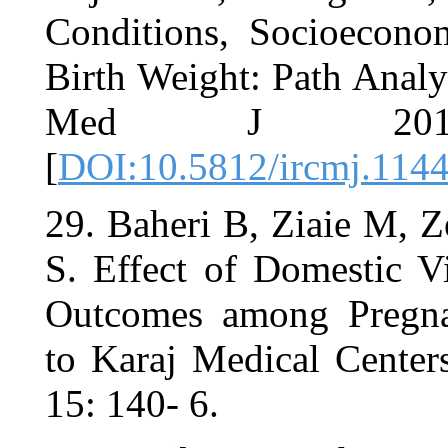
Conditions
Birth Weight
Med J
[
DOI:10.581
29. Baheri 
S. Effect o
Outcomes a
to Karaj Me
15: 140- 6.