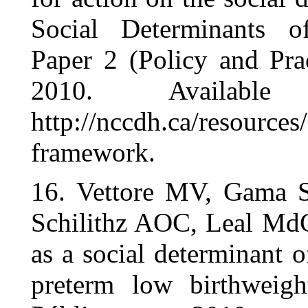
Social Det
Paper 2 (Po
2010. 
http://nccdh
framework.
16. Vettor
Schilithz A
as a social 
preterm lo