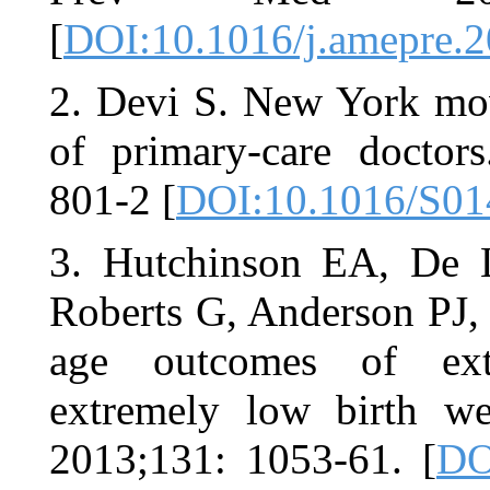
[
DOI:10.101
2. Devi S. 
of primary-
801-2 [
DOI:
3. Hutchin
Roberts G, 
age outco
extremely 
2013;131: 1