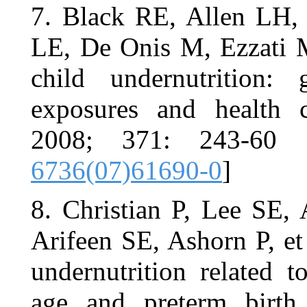
7. Black RE
LE, De Onis
child unde
exposures 
2008; 371
6736(07)61
8. Christia
Arifeen SE, 
undernutriti
age and pr