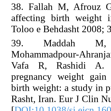
38. Fallah 
affecting b
Toloo e Behd
39. Ma
Mohammadpo
Vafa R, R
pregnancy w
birth weight:
Rasht, Iran.
[
DOI:10.103