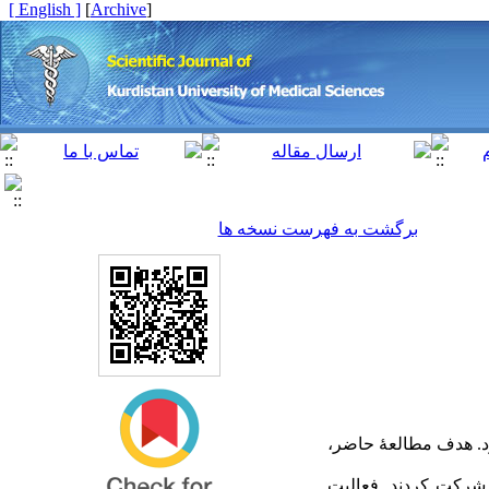
[ English ]
]
Archive
[
برگشت به فهرست نسخه ها
شود. هدف مطالعۀ حاضر،
ه تجربی شرکت کردند. فعالیت