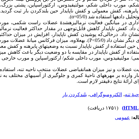
 مورب داخلی شکم، مولتی­فیدوس، ارکتوراسپاین، پشتی بزرگ،
 پابرهنه، کفش معمولی و کفش ناپایدار حین بلندکردن بار ثبت گردید. 
یل داده­ها استفاده شد (05/0=
α
).
اری در میانگین فعالیت نرمالیزه­شدۀ عضلات راست شکمی، مور
داد. کفش ناپایدار کاهش قابل‌توجهی در مقدار حداکثر فعالیت نرم
ان داد. درحالی‌که پوشیدن کفش ناپایدار، افزایش در میزان حداکثر
ر نشان داد (05/0>
P
). به­علاوه، میزان فرکانس میانۀ عضلات م
 حین استفاده از کفش ناپایدار نسبت به وضعیت­های پابرهنه و کفش مع
ستفاده از کفش ناپایدار در مقایسه با دو وضعیت دیگر باعث کاهش می
/ مولتی­فیدوس، مورب داخلی شکم/ ارکتوراسپاین و مورب خارجی 
 عضلات و نیز میزان هم­انقباضی عضلات منتخب ناحیه تنه، استفاده 
رده بر مهره­های ناحیۀ کمری و جلوگیری از آسیب­های مختلف به نا
ارائۀ نتایج دقیق­تر لازم است.
یۀ تنه
،
الکترومیوگرافی
،
بلندکردن بار
(۱۷۵۱ دریافت)
له:
عمومى