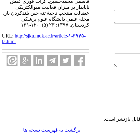
قاسمی محمدحسین. اثرات فوری کفش
ناپایدار بر میزان فعالیت میوالکتریکی
عضالت منتخب ناحیۀ تنه حین بلندکردن بار.
مجله علمي دانشگاه علوم پزشكي
كردستان. ۱۳۹۷; ۲۳ (۵) :۱۲۰-۱۳۱
URL:
http://sjku.muk.ac.ir/article-۱-۳۹۴۵-
fa.html
ابل بازنشر است.
برگشت به فهرست نسخه ها