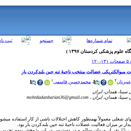
ت میوالکتریکی عضالت منتخب ناحیۀ تنه حین بلندکردن بار
۱
۲
عنبریان
،
محمدحسین قاسمی
mehrdadanbarian36@gmail.com
های شغلی معمولاً به­منظور کاهش اختلالات ناشی از کار استفاده می­
ار بر میزان فعالیت عضلات ناحیۀ تنه حین بلندکردن بار بود.
در این تحقیق نیمه تجربی، 15 نفر از مردان سالم و در دسترس در این پژوهش نیم