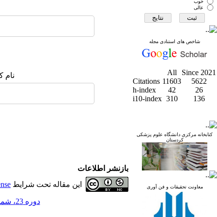
خوب
عالی
شاخص های استنادی مجله
All
Since 2021
نام ک
Citations
11603
5622
h-index
42
26
i10-index
310
136
کتابخانه مرکزی دانشگاه علوم پزشکی
کردستان
بازنشر اطلاعات
این مقاله تحت شرایط
ense
معاونت تحقیقات و فن آوری
دوره 23، شماره 5 - ( مجله علمی دانشگاه علوم پزشکی کردستان 1397 )