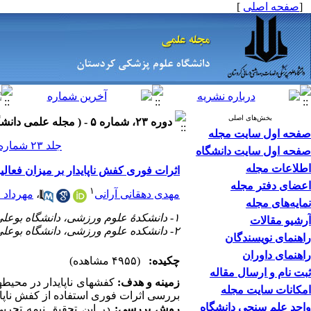
[
صفحه اصلی
]
بخش‌های اصلی
دوره ۲۳، شماره ۵ - ( مجله علمی دانشگاه علوم پزشکی کردستان ۱۳۹۷ )
صفحه اول سایت مجله
جلد ۲۳ شماره ۵ صفحات ۱۳۱-۱۲۰
صفحه اول سایت دانشگاه
اطلاعات مجله
اثرات فوری کفش ناپایدار بر میزان فعالی
اعضای دفتر مجله
۱
مهدی دهقانی آرانی
،
مهرداد 
نمایه‌های مجله
۱- دانشکدۀ علوم ورزشی، دانشگاه بوعلی سینا، همدان، ایران
آرشیو مقالات
۲- دانشکده علوم ورزشی، دانشگاه بوعلی سینا، همدان، ایران ،
راهنمای نویسندگان
راهنمای داوران
چکیده:
(۴۹۵۵ مشاهده)
ثبت نام و ارسال مقاله
زمینه و هدف:
کفش­های ناپایدار در محیط­
امکانات سایت مجله
بررسی اثرات فوری استفاده از کفش ناپاید
واحد علم سنجی دانشگاه
روش بررسی: