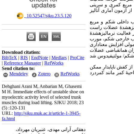
 مربع کمری و سرینی
از آزمون آماری آنالیز
‎ 10.52547/sjku.23.5.120
ب داخلی شکم و مربع
الیزه­شدۀ عضلات راست
 فعالیت نرمالیزه­شدۀ
ورب خارجی شکم، مورب
مولی افزایش معناداری
زان هم­انقباضی عضلات
Download citation:
شکم/ مولتی­فیدوس شد
BibTeX
|
RIS
|
EndNote
|
Medlars
|
ProCite
|
Reference Manager
|
RefWorks
از کفش ناپایدار ممکن
Send citation to:
حیۀ کمر مانند کمردرد
Mendeley
Zotero
RefWorks
Dehghani Arani M, Anbarian M, Ghasemi
M H. Immediate effects of unstable shoe on
myoelectric activity level of selected trunk
muscles during load lifting. SJKU 2018; 23
(5) :120-131
URL:
http://sjku.muk.ac.ir/article-1-3945-
fa.html
دهقانی آرانی مهدی، عنبریان مهرداد،