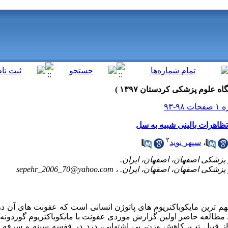
تظاهرات بالینی شبیه به سل
۲
،
سپهر نوید
sepehr_2006_70@yahoo.com
مهم ترین مایکوباکتریوم های پاتوژن انسانی است که عفونت های آن 
 مطالعه حاضر اولین گزارش موردی عفونت با مایکوباکتریوم گوردونه 
لایمی از قبیل تب، کاهش وزن، بی اشتهایی، درد در قفسه سینه و سرفه 