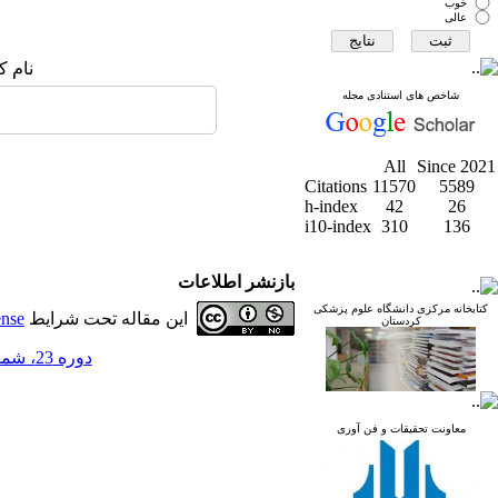
خوب
عالی
نام ک
شاخص های استنادی مجله
All
Since 2021
Citations
11570
5589
h-index
42
26
i10-index
310
136
بازنشر اطلاعات
کتابخانه مرکزی دانشگاه علوم پزشکی
این مقاله تحت شرایط
ense
کردستان
دوره 23، شماره 1 - ( مجله علمی دانشگاه علوم پزشکی کردستان 1397 )
معاونت تحقیقات و فن آوری