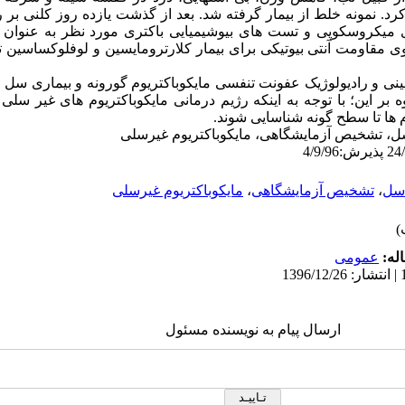
رد. نمونه خلط از بیمار گرفته شد. بعد از گذشت یازده روز کلنی بر
میکروسکوپی و تست های بیوشیمیایی باکتری مورد نظر به عنوان ما
گوی مقاومت آنتی بیوتیکی برای بیمار کلارترومایسین و لوفلوکساسین ت
الینی و رادیولوژیک عفونت تنفسی مایکوباکتریوم گورونه و بیماری سل
 بر این؛ با توجه به اینکه رژیم درمانی مایکوباکتریوم های غیر سل
ها تا سطح گونه شناسایی شوند.
سل، تشخیص آزمایشگاهی، مایکوباکتریوم غیرسلی
سل
،
تشخیص آزمایشگاهی
،
مایکوباکتریوم غیرسلی
له:
عمومى
ارسال پیام به نویسنده مسئول