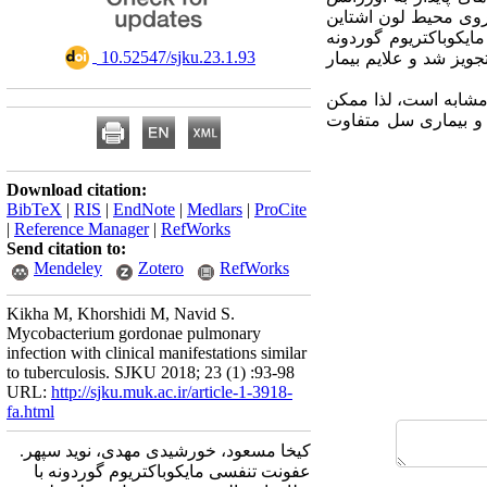
 روی محیط لون اشتاین
یکوباکتریوم گوردونه
‎ 10.52547/sjku.23.1.93
جویز شد و علایم بیمار
 مشابه است، لذا ممکن
ی و بیماری سل متفاوت
Download citation:
BibTeX
|
RIS
|
EndNote
|
Medlars
|
ProCite
|
Reference Manager
|
RefWorks
Send citation to:
Mendeley
Zotero
RefWorks
Kikha M, Khorshidi M, Navid S.
Mycobacterium gordonae pulmonary
infection with clinical manifestations similar
to tuberculosis. SJKU 2018; 23 (1) :93-98
URL:
http://sjku.muk.ac.ir/article-1-3918-
fa.html
کیخا مسعود، خورشیدی مهدی، نوید سپهر.
عفونت تنفسی مایکوباکتریوم گوردونه با