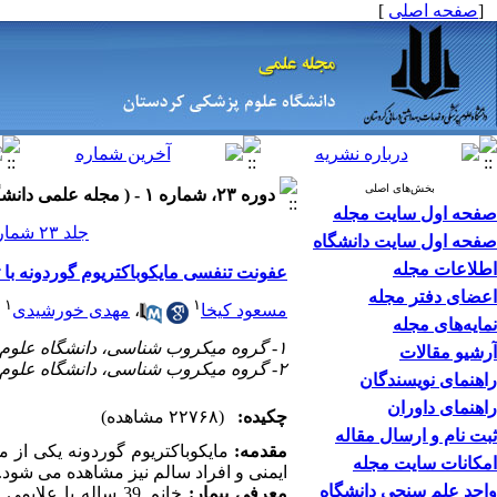
[
صفحه اصلی
]
بخش‌های اصلی
دوره ۲۳، شماره ۱ - ( مجله علمی دانشگاه علوم پزشکی کردستان ۱۳۹۷ )
صفحه اول سایت مجله
جلد ۲۳ شماره ۱ صفحات ۹۸-۹۳
صفحه اول سایت دانشگاه
اطلاعات مجله
عفونت تنفسی مایکوباکتریوم گوردونه با 
اعضای دفتر مجله
۱
۱
مسعود کیخا
،
مهدی خورشیدی
نمایه‌های مجله
۱- گروه میکروب شناسی، دانشگاه علوم پزشکی اصفهان، اصفهان، ایران.
آرشیو مقالات
۲- گروه میکروب شناسی، دانشگاه علوم پزشکی اصفهان، اصفهان، ایران. ،
راهنمای نویسندگان
راهنمای داوران
چکیده:
(۲۲۷۶۸ مشاهده)
ثبت نام و ارسال مقاله
مقدمه:
مایکوباکتریوم گوردونه یکی از 
امکانات سایت مجله
ایمنی و افراد سالم نیز مشاهده می شود.
واحد علم سنجی دانشگاه
معرفی بیمار:
خانم 39 ساله با ع