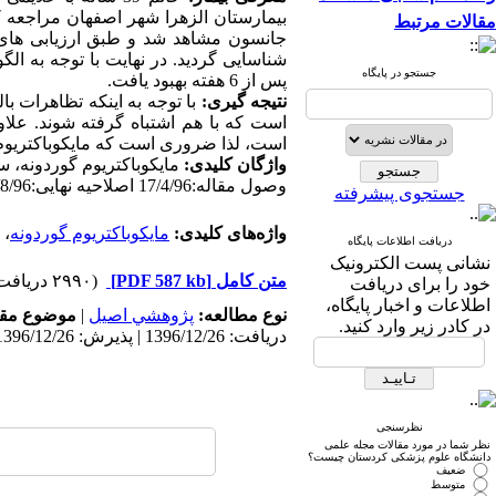
بیمارستان الزهرا شهر اصفهان مراجعه ک
مقالات مرتبط
جانسون مشاهد شد و طبق ارزیابی های 
شناسایی گردید. در نهایت با توجه به ال
جستجو در پایگاه
پس از 6 هفته بهبود یافت.
نتیجه گیری:
با توجه به اینکه تظاهرات ب
است که با هم اشتباه گرفته شوند. علاوه
است، لذا ضروری است که مایکوباکتریوم 
واژگان کلیدی:
مایکوباکتریوم گوردونه، 
وصول مقاله:17/4/96 اصلاحیه نهایی:24/8/96 پذیرش:4/9/96
جستجوی پیشرفته
واژه‌های کلیدی:
مایکوباکتریوم گوردونه
،
دریافت اطلاعات پایگاه
نشانی پست الکترونیک
متن کامل
[PDF 587 kb]
(۲۹۹۰ دریافت)
خود را برای دریافت
اطلاعات و اخبار پایگاه،
نوع مطالعه:
پژوهشي اصیل
|
موضوع مقا
در کادر زیر وارد کنید.
دریافت: 1396/12/26 | پذیرش: 1396/12/26 | انتشار: 1396/12/26
نظرسنجی
نظر شما در مورد مقالات مجله علمی
دانشگاه علوم پزشکی کردستان چیست؟
ضعیف
متوسط