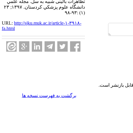
تظاهرات بالینی شبیه به سل. مجله علمي
دانشگاه علوم پزشكي كردستان. ۱۳۹۷; ۲۳
(۱) :۹۳-۹۸
URL:
http://sjku.muk.ac.ir/article-۱-۳۹۱۸-
fa.html
ابل بازنشر است.
برگشت به فهرست نسخه ها