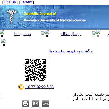
[ English ]
]
Archive
[
برگشت به فهرست نسخه ها
‎ 10.22102/20.5.83
یر داشته است. یکی از
می­باشد. لذا هدف این