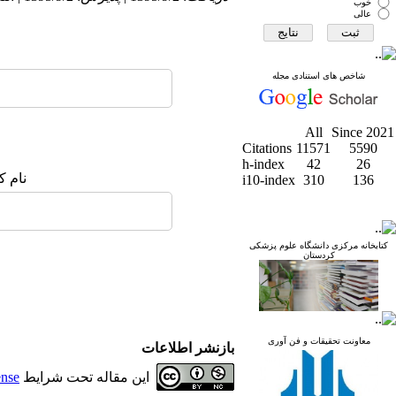
خوب
عالی
شاخص های استنادی مجله
All
Since 2021
Citations
11571
5590
h-index
42
26
نام ک
i10-index
310
136
کتابخانه مرکزی دانشگاه علوم پزشکی
کردستان
معاونت تحقیقات و فن آوری
بازنشر اطلاعات
این مقاله تحت شرایط
ense