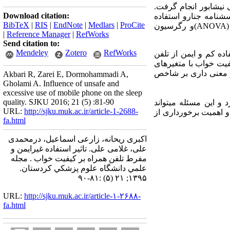
انشگاه علوم پزشکی نیشابور انجام گرفت.
Download citation:
شنامه جنارو استفاده
BibTeX
|
RIS
|
EndNote
|
Medlars
|
ProCite
ANOVA
)و رگرسیون
|
Reference Manager
|
RefWorks
Send citation to:
Mendeley
Zotero
RefWorks
ضعیف بودند. تنها 8/10 % دانشجویان استفاده کم و ایمن از تلفن
یت خواب با متغیرهای
یر معنی داری بر شاخص
Akbari R, Zarei E, Dormohammadi A,
Gholami A. Influence of unsafe and
excessive use of mobile phone on the sleep
quality. SJKU 2016; 21 (5) :81-90
 و این مسئله می­تواند
URL:
http://sjku.muk.ac.ir/article-1-2688-
و اهمیت برخورداری از
fa.html
اکبری ریحانه، زارعی اسماعیل، درمحمدی
علی، غلامی علی. تاثیر استفاده غیرایمن و
مفرط تلفن‌ همراه بر کیفیت خواب . مجله
علمي دانشگاه علوم پزشكي كردستان.
۱۳۹۵; ۲۱ (۵) :۸۱-۹۰
URL:
http://sjku.muk.ac.ir/article-۱-۲۶۸۸-
fa.html