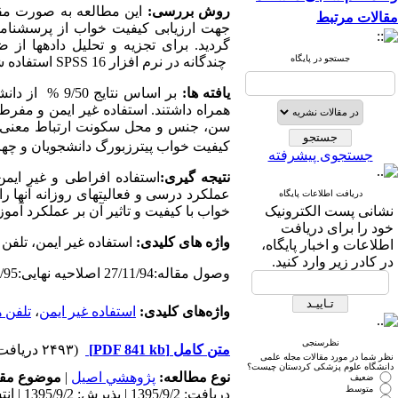
روش بررسی:
مقالات مرتبط
جهت ارزیابی کیفیت خواب از پرسشنامه 
گردید. برای تجزیه و تحلیل داده­ها 
جستجو در پایگاه
چندگانه در نرم افزار
SPSS 16
استفاده
ش
یافته ها:
همراه داشتند. استفاده غیر ایمن و مف
سن، جنس و محل سکونت ارتباط معنی دار 
کیفیت خواب پیترزبورگ دانشجویان و چهار ب
جستجوی پیشرفته
نتیجه گیری:
استفاده افراطی و غیر ایمن 
عملکرد درسی و فعالیت­های روزانه آنها
دریافت اطلاعات پایگاه
نشانی پست الکترونیک
خواب با کیفیت و تاثیر آن بر عملکرد آمو
خود را برای دریافت
واژه های کلیدی:
استفاده غیر ایمن، تلفن
اطلاعات و اخبار پایگاه،
در کادر زیر وارد کنید.
وصول مقاله:27/11/94 اصلاحیه نهایی:13/4/95 پذیرش:21/4/95
واژه‌های کلیدی:
استفاده غیر ایمن
،
تلفن 
نظرسنجی
متن کامل
[PDF 841 kb]
(۲۴۹۳ دریافت)
نظر شما در مورد مقالات مجله علمی
دانشگاه علوم پزشکی کردستان چیست؟
نوع مطالعه:
پژوهشي اصیل
|
موضوع مقا
ضعیف
متوسط
دریافت: 1395/9/2 | پذیرش: 1395/9/2 | انتشار: 1395/9/2