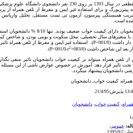
این مطالعه به صورت مقطعی در سال 1393 بر روی 230 نفر دانشجوی د
پیترزبورگ و برای استفاده غیر ایمن و مفرط از تلفن همراه از پرس
از ضریب همبستگی پیرسون، آزمون تی تست مستقل، تحلیل واریانس (
ده
است.
بر اساس نتایج 9/50 % از دانشجویان دارای کیفیت خواب 
رط با متغیرهای سال تحصیلی، محل سکونت و بومی بودن، و شاخص کیف
داشت (001/0
P<
). استفاده غیر ایمن و مفرط از تلفن همراه تاث
2
عد این شاخص داشت (083/0=
r
،001/0
P<
).
از تلفن همراه می­تواند بر کیفیت خواب دانشجویان تاثیر منفی بگذارد
 را تحت تاثیر قرار دهد. آموزش در خصوص عوارض ناشی از این مسئله 
زشی دانشجویان پیشنهاد می­گردد.
 همراه، کیفیت خواب، دانشجویان
همراه
،
کیفیت خواب
،
دانشجویان
له:
عمومى