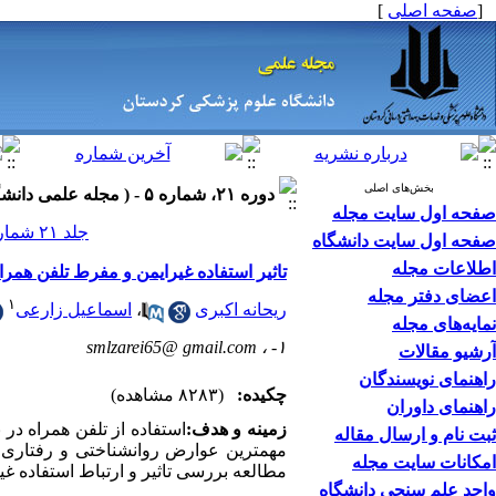
[
صفحه اصلی
]
بخش‌های اصلی
دوره ۲۱، شماره ۵ - ( مجله علمی دانشگاه علوم پزشکی کردستان ۱۳۹۵ )
صفحه اول سایت مجله
جلد ۲۱ شماره ۵ صفحات ۹۰-۸۱
صفحه اول سایت دانشگاه
اطلاعات مجله
تاثیر استفاده غیرایمن و مفرط تلفن‌ همر
اعضای دفتر مجله
۱
ریحانه اکبری
،
اسماعیل زارعی
نمایه‌های مجله
smlzarei65@ gmail.com
۱- ،
آرشیو مقالات
راهنمای نویسندگان
چکیده:
(۸۲۸۳ مشاهده)
راهنمای داوران
زمینه و هدف:
استفاده از تلفن همراه در
ثبت نام و ارسال مقاله
مهمترین عوارض روانشناختی و رفتاری ای
امکانات سایت مجله
مطالعه بررسی تاثیر و ارتباط استفاده غی
واحد علم سنجی دانشگاه