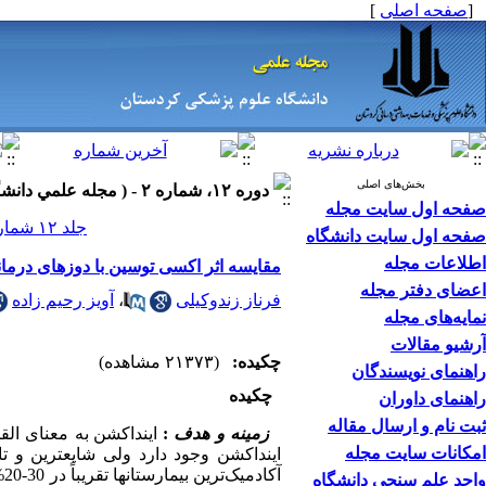
[
صفحه اصلی
]
بخش‌های اصلی
دوره ۱۲، شماره ۲ - ( مجله علمي دانشگاه علوم پزشكي كردستان ۱۳۸۶ )
صفحه اول سایت مجله
جلد ۱۲ شماره ۲ صفحات ۲۹-۲۱
صفحه اول سایت دانشگاه
اطلاعات مجله
مقایسه اثر اکسی توسین با دوزهای درمانی
اعضای دفتر مجله
فرناز زندوکیلی
،
آویز رحیم زاده
نمایه‌های مجله
آرشیو مقالات
چکیده:
(۲۱۳۷۳ مشاهده)
راهنمای نویسندگان
چکیده
راهنمای داوران
ثبت نام و ارسال مقاله
زمینه و هدف
:
اینداکشن به معنای ال
امکانات سایت مجله
اینداکشن وجود دارد ولی شایعترین و ت
آ
واحد علم سنجی دانشگاه