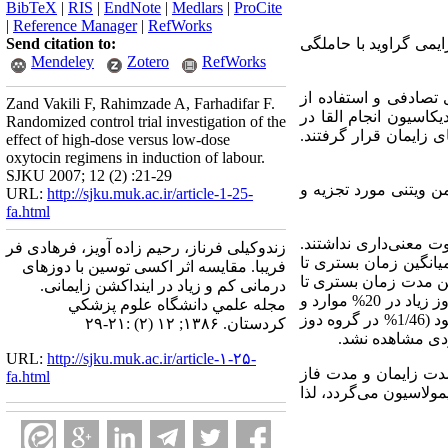
BibTeX
|
RIS
|
EndNote
|
Medlars
|
ProCite
|
Reference Manager
|
RefWorks
یمی گراوید با حاملگی
Send citation to:
Mendeley
Zotero
RefWorks
ود که با روش نمونه‌گیری تصادفی و استفاده از
Zand Vakili F, Rahimzade A, Farhadifar F.
کاسیون انجام القا در
Randomized control trial investigation of the
‌توسین جهت القای زایمان قرار گرفتند.
effect of high-dose versus low-dose
oxytocin regimens in induction of labour.
SJKU 2007; 12 (2) :21-29
ده پس از ورود به نرم افزار آماری SPSS با استفاده از آزمونهای آماری ناپارامتریک X² و من ویتنی مورد تجزیه و
URL:
http://sjku.muk.ac.ir/article-1-25-
fa.html
ت معنی‌داری نداشتند.
زندوکیلی فرناز، رحیم زاده آویز، فرهادی فر
 گروه با دوز کم 29/249 دقیقه و در گروه با دوز زیاد 91/190 دقیقه بود (05/0 p> )، میانگین زمان بستری تا
فریبا. مقایسه اثر اکسی توسین با دوزهای
4 دقیقه و در گروه با دوز زیاد 95/449 دقیقه بود (05/0 p> )، میانگین مدت زمان بستری تا
درمانی کم و زیاد در اینداکشن زایمانی.
زایمان در گروه با دوز کم 9/552 دقیقه و در گروه با دوز زیاد 16/512 دقیقه بود (05/0 p> ). عدم پاسخ به القا در دوز زیاد در 20% موارد و
مجله علمي دانشگاه علوم پزشكي
در گروه دوز کم در 3/33% موارد دیده شد (05/0 p> ). شایعترین علت سزارین در هر دو گروه عدم پاسخ به القا بود (1/46% در گروه دوز
كردستان. ۱۳۸۶; ۱۲ (۲) :۲۱-۲۹
URL:
http://sjku.muk.ac.ir/article-۱-۲۵-
مدت زایمان و مدت فاز
fa.html
ولاسیون می‌گردد، لذا