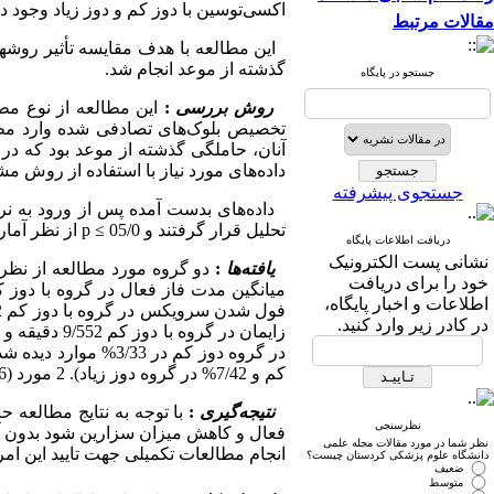
اکسی‌توسین با دوز کم و دوز زیاد وجود دا
مقالات مرتبط
این مطالعه با هدف مقایسه تأثیر روشهای
گذشته از موعد انجام شد.
جستجو در پایگاه
روش بررسی
:
تخصیص بلوک‌های تصادفی شده وارد مطالع
داده‌های مورد نیاز با استفاده از روش م
جستجوی پیشرفته
تحلیل قرار گرفتند و 05/0 ≥ p از نظر آماری معنی‌دار تلقی شد.
دریافت اطلاعات پایگاه
نشانی پست الکترونیک
یافته‌ها
:
دو گروه مورد مطالعه از نظر 
خود را برای دریافت
اطلاعات و اخبار پایگاه،
در کادر زیر وارد کنید.
کم و 7/42% در گروه دوز زیاد). 2 مورد (7/6%) مرگ نوزاد در گروه با دوز کم دیده شد ولی در گروه دوز زیاد موردی مشاهده نشد.
نتیجه‌گیری
:
با توجه به نتایج مطالعه 
نظرسنجی
فعال و کاهش میزان سزارین شود بدون آنک
نظر شما در مورد مقالات مجله علمی
انجام مطالعات تکمیلی جهت تایید این امر
دانشگاه علوم پزشکی کردستان چیست؟
ضعیف
متوسط