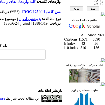
خوب
واژه‌های کلیدی:
کلید واژه‌ها: القای زایما
عالی
متن کامل
[DOC 125 kb]
(۴۷۴۶ دریافت)
نوع مطالعه:
پژوهشي اصیل
|
موضوع مقا
شاخص های استنادی مجله
دریافت: 1388/1/19 | انتشار: 1386/6/24
All
Since 2021
Citations
11571
5590
h-index
42
26
نام ک
i10-index
310
136
کتابخانه مرکزی دانشگاه علوم پزشکی
کردستان
بازنشر اطلاعات
معاونت تحقیقات و فن آوری
این مقاله تحت شرایط
ense