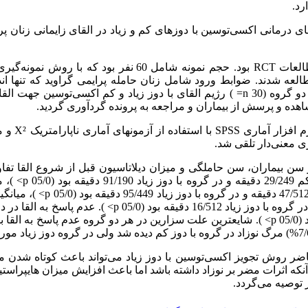
رد.
 درمانی اکسی‌توسین با دوزهای کم و زیاد در القای زایمانی زنان پرا
این مطالعه از نوع مطالعات RCT بود. حجم نمونه شامل 60 نفر ب
ه شدند. ضوابط ورود شامل زنان حامله پرایمی گراوید که تنها اندی
آنان، حاملگی گذشته از موعد بود که در دو گروه (30 n= ) رژیم القای با دوز زیاد و کم اکسی
شاهده و پرسش از بیماران و مراجعه به پرونده گردآوری گردید.
داده‌های بدست آم
سن بیماران، سن حاملگی و میزان دیلاتاسیون قبل از شروع القا تفاو
میانگین مدت فاز فعال در
فول شدن سرویکس در گروه با دوز کم 7/512
حاضر روش تجویز اکسی‌توسین با دوز زیاد می‌تواند باعث کوتاه شدن 
ه اثرات مضر بر نوزاد داشته باشد اما باعث افزایش میزان هایپراستیم
 توصیه می‌گردد.