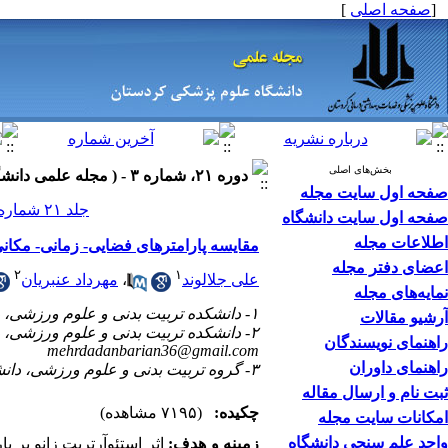
[
صفحه اصلی
]
بخش‌های اصلی
دوره ۲۱، شماره ۳ - ( مجله علمی دانشگاه علوم پزشکی کردستان ۱۳۹۵ )
صفحه اول سایت مجله
جلد ۲۱ شماره ۳ صفحات ۱۲۴-۱۱۳
صفحه اول سایت دانشگاه
اطلاعات مجله
مقایسه پارامترهای فضایی- زمانی- مکانی 
اعضای دفتر مجله
۲
۱
علی جلالوند
،
مهرداد عنبریان
نمایه‌های مجله
۱- دانشکده تربیت بدنی و علوم ورزشی، دانشگاه بوعلی سینا، همدان، ایران
آرشیو مقالات
۲- دانشکده تربیت بدنی و علوم ورزشی، دانشگاه بوعلی سینا، همدان، ایران(نویسنده مسئول)، تلفن ثابت:۳۸۳۸۱۴۲۲-۰۸۱ ،
راهنمای نویسندگان
mehrdadanbarian36@gmail.com
راهنمای داوران
۳- گروه تربیت بدنی و علوم ورزشی، دانشگاه صنعتی امیرکبیر، تهران، ایران
ثبت نام و ارسال مقاله
چکیده:
(۷۱۹۵ مشاهده)
امکانات سایت مجله
واحد علم سنجی دانشگاه
زمینه و
هدف
:
اثر استئوآرتریت زانو بر پ