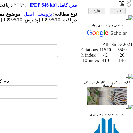
خوب
متن کامل
[PDF 646 kb]
(۲۱۹۲ دریافت)
عالی
نوع مطالعه:
پژوهشي اصیل
|
موضوع مقا
دریافت: 1395/5/10 | پذیرش: 1395/5/10 | انتشار: 1395/5/10
شاخص های استنادی مجله
All
Since 2021
Citations
11570
5589
h-index
42
26
i10-index
310
136
نام ک
کتابخانه مرکزی دانشگاه علوم پزشکی
کردستان
معاونت تحقیقات و فن آوری