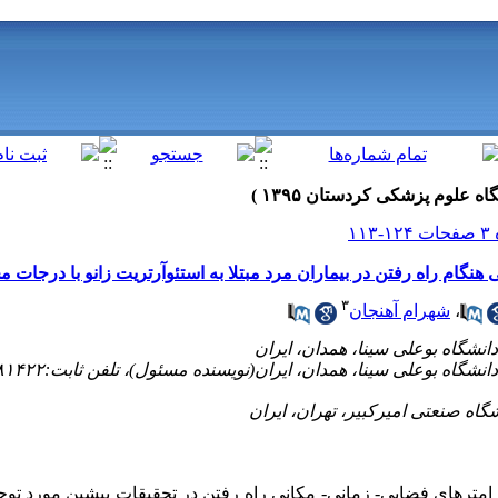
هنگام راه رفتن در بیماران مرد مبتلا به استئوآرتریت زانو با درجات 
۳
،
شهرام آهنجان
ارامترهای فضایی- زمانی- مکانی راه رفتن در تحقیقات پیشین مورد توج