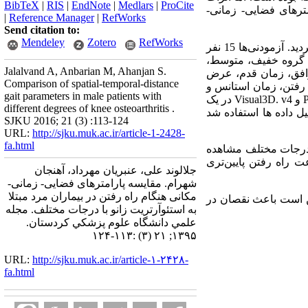
BibTeX
|
RIS
|
EndNote
|
Medlars
|
ProCite
ترهای فضایی- زمانی-
|
Reference Manager
|
RefWorks
Send citation to:
Mendeley
Zotero
RefWorks
استفاده گردید. آزمودنی‌ها 15 نفر
رد سالم و 30 نفر مرد بیمار مبتلا به استئوآرتریت زانو بودند که بر اساس طبقه بندی کلگرن و لورنس به 3 گروه خفیف، متوسط،
Jalalvand A, Anbarian M, Ahanjan S.
وافق، زمان قدم، عرض
Comparison of spatial-temporal-distance
رفتن، زمان استانس و
gait parameters in male patients with
و
Visual3D. v4
در یک
different degrees of knee osteoarthritis .
ل داده ها استفاده شد
SJKU 2016; 21 (3) :113-124
URL:
http://sjku.muk.ac.ir/article-1-2428-
fa.html
ا درجات مختلف مشاهده
ت راه رفتن پایین‌تری
جلالوند علی، عنبریان مهرداد، آهنجان
شهرام. مقایسه پارامترهای فضایی- زمانی-
مکانی هنگام راه رفتن در بیماران مرد مبتلا
کن است باعث نقصان در
به استئوآرتریت زانو با درجات مختلف. مجله
علمي دانشگاه علوم پزشكي كردستان.
۱۳۹۵; ۲۱ (۳) :۱۱۳-۱۲۴
URL:
http://sjku.muk.ac.ir/article-۱-۲۴۲۸-
fa.html