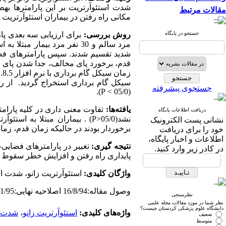
شدت استئوآرتریت بر این پارامترها ب
مقالات مرتبط
مکانی راه رفتن در بیماران استئوآرتریت 
جستجو در پایگاه
روش بررسی:
برای ارزیابی سه بعدی پارامت
شدید تقسیم شدند. سپس پارامترهای فض
قدم، برخورد پای مخالف، جدا شدن پای 
زمان سیکل گام برداری با نرم افزار
.8.5
سیکل گام برداری استخراج گردید. از رو
جستجوی پیشرفته
).
P
<
(05/0
یافته‌ها
:
تفاوت معنی داری در کلیه پارامت
دریافت اطلاعات پایگاه
نشد(05/0
P>
) . بیماران مبتلا به استئ
نشانی پست الکترونیک
برخوردار بودند در حالی­که زمان قدم، زما
خود را برای دریافت
اطلاعات و اخبار پایگاه،
نتیجه
گیری
:
تغییر در پارامترهای فضایی-
در کادر زیر وارد کنید.
پایداری راه رفتن و افزایش خطر سقوط گ
واژگان کلیدی:
استئوآرتریت زانو، شدت اس
وصول مقاله:16/8/94 اصلاحیه نهایی:29/1/95 پذیرش:13/2/95
نظرسنجی
نظر شما در مورد مقالات مجله علمی
دانشگاه علوم پزشکی کردستان چیست؟
واژه‌های کلیدی:
استئوآرتریت زانو
،
شدت ا
ضعیف
متوسط