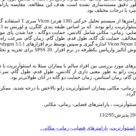
ه­طور دقیق مستندسازی نشده است. هدف این مطالعه، مقایسه پارام
مرد با درجات مختلف بود.
رها از سیستم تحلیل حرکتی (130 هرتز)
Vicon
سری
T
م
ایی- زمانی- مکانی شامل کادنس، حمایت دوگانه ، جدا شدن پای م
مخالف، حمایت تک گانه، طول قدم، طول گام، زمان گام، سرعت راه 
Vicon Nexus 1
اندازه گیری و سپس توسط نرم افزارهای
Polygon 3.5.1
ش آنالیز واریانس یکطرفه در نرم افزار
SPSS 20.
برای تجزیه و تحلی
رهای مورد بررسی بین افراد سالم با بیماران مبتلا به استئوآرتریت ب
وآرتریت زانو به طور معنی داری از کادنس، طول قدم، طول گام، سرع
ن گام، زمان استانس، زمان حمایت دو گانه در آنان طولانی‌تر بود.
 زمانی- مکانی بیماران استئوآرتریت زانو بالاخص با درجه شدید، مم
ردد.
تئوآرتریت ، پارامترهای فضایی- زمانی- مکانی .
ستئوآرتریت
،
پارامترهای فضایی- زمانی- مکانی .