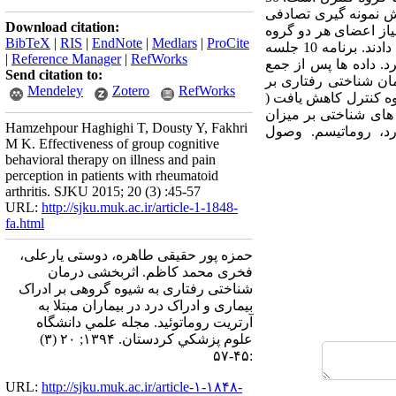
رتریت روماتوئید مراجعه کننده به بیمارستان رازی شهر رشت در سال 1392 به روش نمونه گیری تصادفی
Download citation:
ری داده های مورد نیاز اعضای هر دو گروه
BibTeX
|
RIS
|
EndNote
|
Medlars
|
ProCite
با فاصله زمانی 2 ماه به پرسشنامه های ادراک بیماری (IPQ ) و پرسشنامه ادراک درد مک گیل (MGPQ) پاسخ دادند. برنامه 10 جلسه
|
Reference Manager
|
RefWorks
. داده ها پس از جمع
Send citation to:
رمان شناختی رفتاری بر
Mendeley
Zotero
RefWorks
وه کنترل کاهش یافت (
ی های شناختی بر میزان
Hamzehpour Haghighi T, Dousty Y, Fakhri
رد، روماتیسم. وصول
M K. Effectiveness of group cognitive
behavioral therapy on illness and pain
perception in patients with rheumatoid
arthritis. SJKU 2015; 20 (3) :45-57
URL:
http://sjku.muk.ac.ir/article-1-1848-
fa.html
حمزه پور حقیقی طاهره، دوستی یارعلی،
فخری محمد کاظم. اثربخشی درمان
شناختی رفتاری به شیوه گروهی بر ادراک
بیماری و ادراک درد در بیماران مبتلا به
آرتریت روماتوئید. مجله علمي دانشگاه
علوم پزشكي كردستان. ۱۳۹۴; ۲۰ (۳)
:۴۵-۵۷
URL:
http://sjku.muk.ac.ir/article-۱-۱۸۴۸-