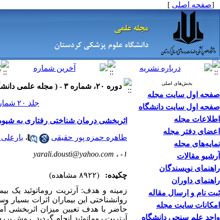
[
صفحه اصلی
]
بخش‌های اصلی
دوره ۲۰، شماره ۳ - ( مجله علمی دانشگاه علوم پزشکی کردستان ۱۳۹۴ )
صفحه اول سایت مجله
جلد ۲۰ شماره ۳ صفحات ۵۷-۴۵
صفحه اول سایت دانشگاه
اطلاعات مجله
اثربخشی درمان شناختی رفتاری به شیوه گر
اعضای دفتر مجله
طاهره حمزه پور حقیقی
،
یارعلی
نمایه‌های مجله
yarali.dousti@yahoo.com
۱- ،
آرشیو مقالات
راهنمای نویسندگان
چکیده:
(۸۹۲۲ مشاهده)
راهنمای داوران
زمینه و هدف: آرتریت روماتوئید یک بی
ثبت نام و ارسال مقاله
روانشناختی این بیماران اثرات بسیار و
امکانات سایت مجله
حاضر با هدف تعیین میزان اثربخشی آمو
واحد علم سنجی دانشگاه