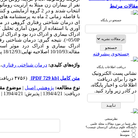
مقالات مرتبط
جستجو در پایگاه
ای درمان شناختی رفتاری گروهی در مور
آوری با استفاده از آزمون آماری تحلیل 
ادراک بیماری و ادراک درد بود و ادراک 
05/0P<). نتیجه گیری: درمان شناختی
ادراک بیماری و ادراک درد موثر است
مقاله:10/10/93 اصلاحیه نهایی:18/12/93 پذیرش:24/12/93
جستجوی پیشرفته
واژه‌های کلیدی:
درمان شناختی رفتاری
،
دریافت اطلاعات پایگاه
نشانی پست الکترونیک
متن کامل
[PDF 729 kb]
(۴۷۵۶ دریافت)
خود را برای دریافت
اطلاعات و اخبار پایگاه،
نوع مطالعه:
پژوهشي اصیل
|
موضوع مقا
در کادر زیر وارد کنید.
دریافت: 1394/4/21 | پذیرش: 1394/4/21 | انتشار: 1394/4/21
نظرسنجی
نظر شما در مورد مقالات مجله علمی
دانشگاه علوم پزشکی کردستان چیست؟
ضعیف
متوسط