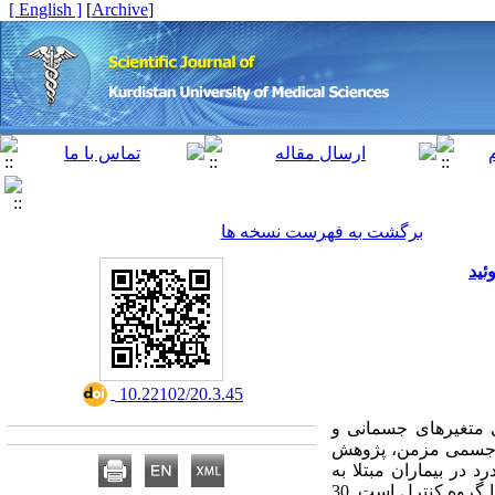
[ English ]
]
Archive
[
برگشت به فهرست نسخه ها
ئید
‎ 10.22102/20.3.45
ی متغیرهای جسمانی و
های جسمی مزمن، پژوهش
در بیماران مبتلا به
آرتریت روماتوئید انجام گردید. روش بررسی: روش پژوهش حاضر آزمایشی با طرح پیش آزمون و پس آزمون با گروه کنترل است. 30