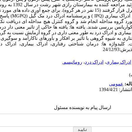
نفر از بیماران زن مبتلا به آ
انتخاب شدند و در 2 گروه آزمایشی و کنترل قرار گرفتند (15 نفر در هر گروه). برای جمع آو
د گروه مداخله انجام شد و گروه کنترل هیچ مداخله ای دریافت نکرد
کواریانس بررسی شدند. یافته ها: یافته ها حاکی از تاثیر معنی دار د
از بیماری و ادراک درد به طور معنی داری در گروه آزمایش نسبت به گر
 رفتاری به شیوه گروهی با تاثیر بر افکار و باورهای ناکارآمد و سوگیر
. کلیدواژه ها: درمان شناختی رفتاری، ادراک بیماری، ادراک د
ادراک بیماری
،
ادراک درد
،
روماتیسم.
له:
عمومى
ارسال پیام به نویسنده مسئول