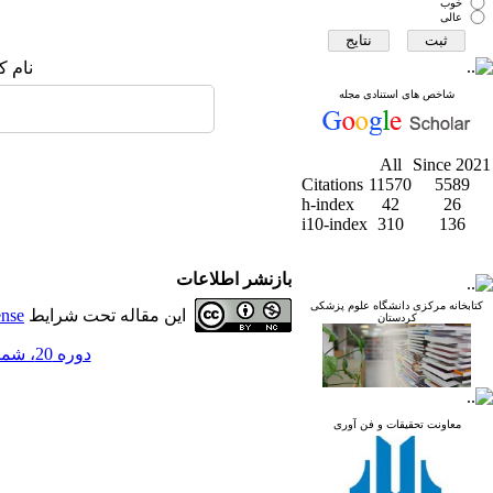
خوب
عالی
نام ک
شاخص های استنادی مجله
All
Since 2021
Citations
11570
5589
h-index
42
26
i10-index
310
136
بازنشر اطلاعات
کتابخانه مرکزی دانشگاه علوم پزشکی
این مقاله تحت شرایط
ense
کردستان
دوره 20، شماره 3 - ( مجله علمی دانشگاه علوم پزشکی کردستان 1394 )
معاونت تحقیقات و فن آوری