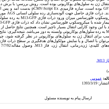
انتقال ژن به سلول‌های یوکاریوتی بوده است. روش بررسی: با برش د
Lambda-Zap CMV XR که دارای ژن GFP بوده است، سازه ف
کمکی، ذرات فاژی GFP
در نهایت به کمک روش‌های PCR و میکروسکوپ ف
است که میزان ورود حامل ژنی M13-GFP به رده سلول‌های یوکاریوتی وابسته به دوز می‌باشد. نتیجه‌گ
اسب برای انتقال ژن به سلول‌های یوکاریوتی در نظر گرفته شود، چراک
‌توان با اتصال و یا نمایش مولکول‌های هدفگیری بر سطح ذرات فاژ
 M13.
له:
عمومى
ارسال پیام به نویسنده مسئول