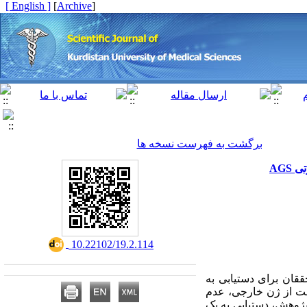
[ English ]
]
Archive
[
برگشت به فهرست نسخه ها
‎ 10.22102/19.2.114
قان برای دستیابی به
اظت از ژن خارجی، عدم
پژوهش، دستیابی به یک