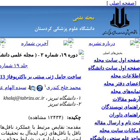
[
صفحه اصلی
]
بخش‌های اصلی
دوره ۱۹، شماره ۲ - ( مجله علمی دانشگاه علوم پزشکی کردستان ۱۳۹۳ )
صفحه اول سایت مجله
جلد ۱۹ شماره ۲ صفحات ۱۲۳-۱۱۴
صفحه اول سایت دانشگاه
اطلاعات مجله
ساخت حامل ‌ژنی مبتنی بر باکتریوفاژ M13 و ارزیابی توانایی آن در انتقال و بیان ترانسژن در رده سلولی یوکاریوتی AGS
اعضای دفتر مجله
۱
محمد خلج کندری
،
سیده الهام ع
نمایه‌های مجله
۱- دانشگاه تبریز ،
khalaj@tabrizu.ac.ir
آرشیو مقالات
۲- دانشگاه تبریز
راهنمای نویسندگان
راهنمای داوران
چکیده:
(۱۲۴۳۴ مشاهده)
ثبت نام و ارسال مقاله
مقدمه: نقایص مرتبط با عملکرد ناقل‌ه
امکانات سایت مجله
ناقل یا ناقل‌های ژنی ایده‌آل به تحقیق
واحد علم سنجی دانشگاه
ایمنی‌زایی و پایداری در شرایط مختلف، 