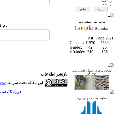
خوب
عالی
شاخص های استنادی مجله
نام ک
All
Since 2021
Citations
11570
5589
h-index
42
26
i10-index
310
136
کتابخانه مرکزی دانشگاه علوم پزشکی
کردستان
بازنشر اطلاعات
این مقاله تحت شرایط
ense
دوره 19، شماره 2 - ( مجله علمی دانشگاه علوم پزشکی کردستان 1393 )
معاونت تحقیقات و فن آوری