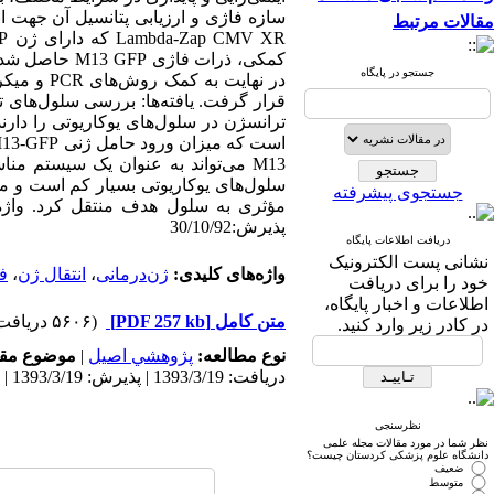
سازه فاژی و ارزیابی پتانسیل آن جهت 
مقالات مرتبط
جستجو در پایگاه
M13 می‌تواند به عنوان یک سیستم من
سلول‌های یوکاریوتی بسیار کم است و می
جستجوی پیشرفته
پذیرش:30/10/92
دریافت اطلاعات پایگاه
نشانی پست الکترونیک
واژه‌های کلیدی:
ژن‌درمانی
،
انتقال ژن
،
فاژ
خود را برای دریافت
اطلاعات و اخبار پایگاه،
متن کامل
[PDF 257 kb]
(۵۶۰۶ دریافت)
در کادر زیر وارد کنید.
نوع مطالعه:
پژوهشي اصیل
|
موضوع مقا
دریافت: 1393/3/19 | پذیرش: 1393/3/19 | انتشار: 1393/3/19
نظرسنجی
نظر شما در مورد مقالات مجله علمی
دانشگاه علوم پزشکی کردستان چیست؟
ضعیف
متوسط