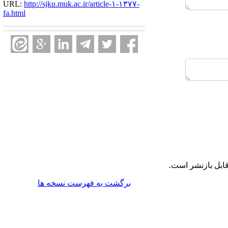
URL:
http://sjku.muk.ac.ir/article-۱-۱۳۷۷-
fa.html
ابل بازنشر است.
برگشت به فهرست نسخه ها