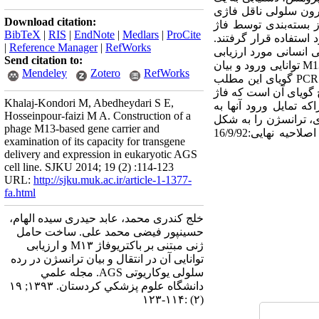
رون سلولی ناقل فاژی
Download citation:
اژمیدی pCMV-Script Ex بدست آمد و پس از بسته‌بندی توسط فاژ
BibTeX
|
RIS
|
EndNote
|
Medlars
|
ProCite
M13  حاصل شدند. ذرات فاژی حاصل جهت آلوده‌سازی رده سلولی انسانی AGS مورد استفاده قرار گرفتند.
|
Reference Manager
|
RefWorks
لورسانس میزان ورود ذرات فاژی M13-GFP به رده سلولی انسانی مورد ارزیابی
Send citation to:
قرار گرفت. یافته‌ها: بررسی سلول‌های تیمار شده با میکروسکوپ فلورسانس نشان داد که ذرات فاژی M13-GFP توانایی ورود و بیان
Mendeley
Zotero
RefWorks
ترانسژن در سلول‌های یوکاریوتی را دارند با این وجود کارآیی انتقال بسیار ناچیز است. همچنین نتایج حاصل از PCR گویای این مطلب
یری: نتایج گویای آن است که فاژ
Khalaj-Kondori M, Abedheydari S E,
ه تمایل ورود آنها به
Hosseinpour-faizi M A. Construction of a
ی، ترانسژن را به شکل
phage M13-based gene carrier and
مؤثری به سلول هدف منتقل کرد. واژه‌های کلیدی: ژن‌درمانی، انتقال ژن، فاژ M13. وصول مقاله:7/7/92 اصلاحیه نهایی:16/9/92
examination of its capacity for transgene
delivery and expression in eukaryotic AGS
cell line. SJKU 2014; 19 (2) :114-123
URL:
http://sjku.muk.ac.ir/article-1-1377-
fa.html
خلج کندری محمد، عابد حیدری سیده الهام،
حسینپور فیضی محمد علی. ساخت حامل
‌ژنی مبتنی بر باکتریوفاژ M۱۳ و ارزیابی
توانایی آن در انتقال و بیان ترانسژن در رده
سلولی یوکاریوتی AGS. مجله علمي
دانشگاه علوم پزشكي كردستان. ۱۳۹۳; ۱۹
(۲) :۱۱۴-۱۲۳