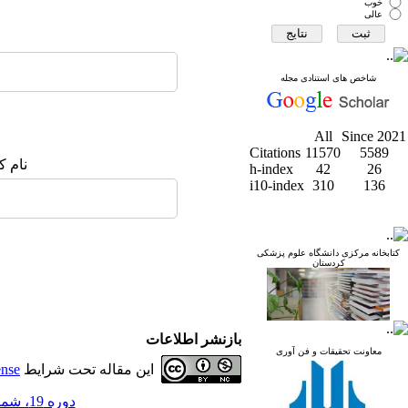
خوب
عالی
شاخص های استنادی مجله
All
Since 2021
Citations
11570
5589
نام ک
h-index
42
26
i10-index
310
136
کتابخانه مرکزی دانشگاه علوم پزشکی
کردستان
بازنشر اطلاعات
معاونت تحقیقات و فن آوری
این مقاله تحت شرایط
ense
دوره 19، شماره 1 - ( مجله علمي دانشگاه علوم پزشكي كردستان 1393 )