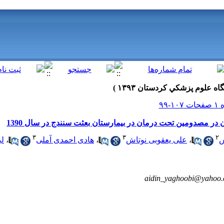
 در مصدومین تحت درمان در بیمارستان بعثت سنندج در سال 1390
۳
۳
۲
ش
،
علی یعقوبی نوتاش
،
هادی احمدی آملی
،
لی
aidin_yaghoobi@yahoo