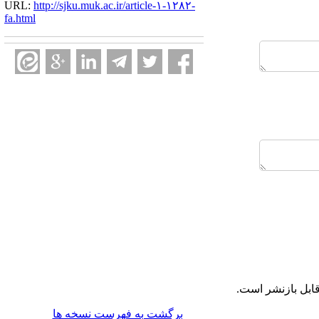
URL:
http://sjku.muk.ac.ir/article-۱-۱۲۸۲-
fa.html
ابل بازنشر است.
برگشت به فهرست نسخه ها