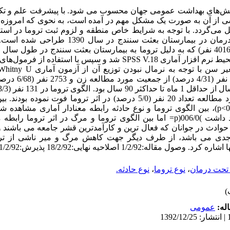
چالش‌های بهداشت عمومی جهان محسوب می شود. با پیشرفت علم و ت
شی از آن به صورت یک مشکل مهم در آمده است، به نحوی که امروزه 
د سنین 44-1 سال را شامل می‌گردد. با توجه به شرایط خاص منطقه و لزوم ثبت تروما د
تعیین الگوی تروما در مصدومین تحت درمان در بیمارستان
مورد بررسی قرار گرفتند. داده ها وارد محیط نرم افزار آماری SPSS V.18 شد و سپ
یافته‌ها: نتایج مطالعه 
نفر (7/96 درصد) بلانت بود. از افراد مورد مطالعه تعداد 20 نفر (5/0 درصد) در اثر ت
الگوی تروما رابطه معنادار آماری وجود داشت )006/0(p= اما بین الگوی تروما و مرگ در ا
لا بودن آمار حوادث در جوانان که فعال ترین و کارآمدترین قشر جامعه می با
زی جدی می باشد، از طرف دیگر جهت کاهش مرگ و میر ناشی از تر
1/2/9 اصلاحیه نهایی:18/2/92 پذیرش:21/2/92
تحت درمان
،
نوع تروما
،
نوع حادثه.
له:
عمومى