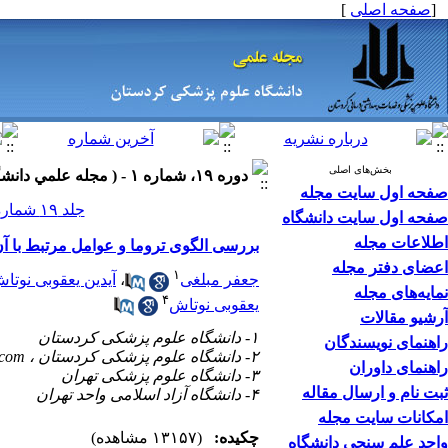
[
صفحه اصلی
]
بخش‌های اصلی
دوره ۱۹، شماره ۱ - ( مجله علمي دانشگاه علوم پزشكي كردستان ۱۳۹۳ )
صفحه اول سایت مجله
جلد ۱۹ شماره ۱ صفحات ۱۰۷-۹۹
صفحه اول سایت دانشگاه
اطلاعات مجله
بررسی الگوی تروما و عوامل مرتبط با آن
اعضای دفتر مجله
۱
جعفر مبلغی
،
آیدین یعقوبی نوتا
نمایه‌های مجله
۴
یعقوبی نوتاش
آرشیو مقالات
۱- دانشگاه علوم پزشکی کردستان
راهنمای نویسندگان
۲- دانشگاه علوم پزشکی کردستان ،
.com
راهنمای داوران
۳- دانشگاه علوم پزشکی تهران
ثبت نام و ارسال مقاله
۴- دانشگاه آزاد اسلامی واحد تهران
امکانات سایت مجله
چکیده:
(۱۳۱۵۷ مشاهده)
واحد علم سنجی دانشگاه