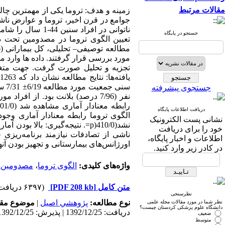
مقالات مرتبط
زمینه و هدف: تروما یکی از مهمترین 
جوامع در قرن اخیر، تروما و عوارض نا
ناتوانی در افرا
جستجو در پایگاه
جستجوی پیشرفته
دریافت اطلاعات پایگاه
نشانی پست الکترونیک
نشد(410/0(p=. نتیجه‌گیری: با
خود را برای دریافت
ناشی از تصادفات نیازمند برنامه‌ری
اطلاعات و اخبار پایگاه،
اورژانس‌های بیمارستانی و تجهیز بودن آنها اشاره کرد. وصول مقاله:2
در کادر زیر وارد کنید.
واژه‌های کلیدی:
الگوی تروما
،
مصدومین 
متن کامل
[PDF 208 kb]
(۶۳۹۷ دریافت)
نظرسنجی
نوع مطالعه:
پژوهشي اصیل
|
موضوع مقا
نظر شما در مورد مقالات مجله علمی
دانشگاه علوم پزشکی کردستان چیست؟
دریافت: 1392/12/25 | پذیرش: 1392/12/25 | انتشار: 1392/12/25
ضعیف
متوسط