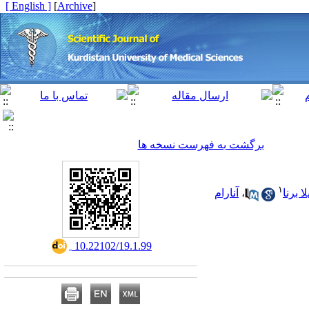
[ English ]
]
Archive
[
برگشت به فهرست نسخه ها
۱
لا برنا
،
آنارام
‎ 10.22102/19.1.99