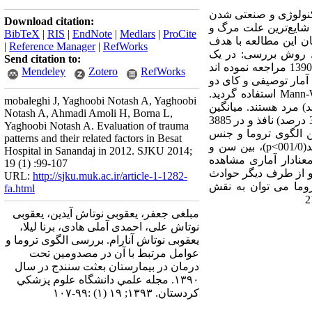
کنولوژی و صنعتی شدن
Download citation:
شایع‌ترین علت مرگ و
BibTeX
|
RIS
|
EndNote
|
Medlars
|
ProCite
ر استان این مطالعه با هدف
|
Reference Manager
|
RefWorks
 بعثت سنندج در سال 1390 طراحی شده است. روش بررسی: در یک
Send citation to:
مطالعه توصیفی– تحلیلی، کل بیمارانی (4016 نفر) که به دلیل تروما به بیمارستان بعثت سنندج در طول سال 1390 مراجعه نموده اند
Mendeley
Zotero
RefWorks
س با استفاده از فرمول‌های آمار توصیفی و کای دو
تجزیه و تحلیل صورت گرفت. جهت متغیر سن با توجه به نرمال نبودن توزیع آن از آزمون آماری Mann-Whitny U استفاده گردید.
mobaleghi J, Yaghoobi Notash A, Yaghoobi
نشان داد که 1263 نفر (4/31 درصد) از جمعیت مورد مطالعه زن و 2753 نفر (6/68 درصد) مرد هستند. میانگین
Notash A, Ahmadi Amoli H, Borna L,
سنی جمعیت مورد مطالعه 6/19± 7/31 سال از حداقل 1 ماه تا حداکثر 90 سال بود. الگوی تروما در 131 نفر (3/3 درصد) نافذ و در 3885
Yaghoobi Notash A. Evaluation of trauma
روما فوت نموده بودند. بین الگوی تروما و جنس
patterns and their related factors in Besat
رابطه معنادار آماری مشاهده شد (001/0>p)، بین الگوی تروما و نوع حادثه رابطه معنادار آماری مشاهده شد(001/0>p)، بین سن و
Hospital in Sanandaj in 2012. SJKU 2014;
ثر تروما رابطه معنادار آماری مشاهده
19 (1) :99-107
شند و از طرف دیگر حوادث
URL:
http://sjku.muk.ac.ir/article-1-1282-
وما می توان به نقش
fa.html
مبلغی جعفر، یعقوبی نوتاش آیدین، یعقوبی
نوتاش علی، احمدی آملی هادی، برنا لیلا،
یعقوبی نوتاش آنارام. بررسی الگوی تروما و
عوامل مرتبط با آن در مصدومین تحت
درمان در بیمارستان بعثت سنندج در سال
۱۳۹۰. مجله علمي دانشگاه علوم پزشكي
كردستان. ۱۳۹۳; ۱۹ (۱) :۹۹-۱۰۷