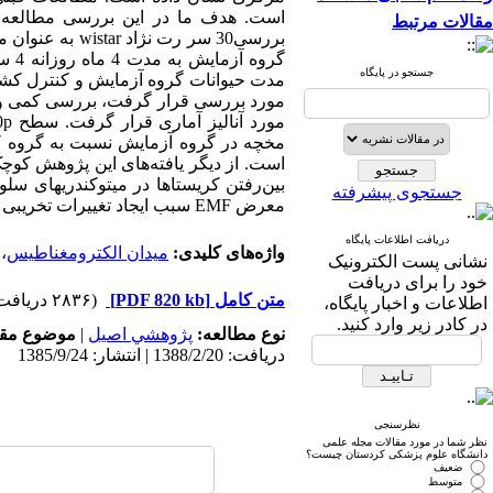
است. هدف ما در این بررسی مطالعه ا
مقالات مرتبط
بررسی30 سر رت
جستجو در پایگاه
مدت حیوانات گروه آزمایش و کنترل کشته
است. از دیگر یافته‌های این پژوهش کوچ
بین‌رفتن کریستاها در میتوکندریهای سلو
جستجوی پیشرفته
معرض EMF سبب ایجاد تغییرات تخریبی در مخچه می‌شود. وصول مقاله: 11/3/85 اصلاح نهایی: 25/7/85 پذیرش مقاله: 30/7/85
دریافت اطلاعات پایگاه
واژه‌های کلیدی:
میدان الکترومغناطیس
،
نشانی پست الکترونیک
خود را برای دریافت
متن کامل
[PDF 820 kb]
(۲۸۳۶ دریافت)
اطلاعات و اخبار پایگاه،
در کادر زیر وارد کنید.
نوع مطالعه:
پژوهشي اصیل
|
موضوع مقا
دریافت: 1388/2/20 | انتشار: 1385/9/24
نظرسنجی
نظر شما در مورد مقالات مجله علمی
دانشگاه علوم پزشکی کردستان چیست؟
ضعیف
متوسط