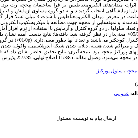
ثرات میدان‌های الکترومغناطیس بر فرا ساختمان مخچه رت بود.
‌ نژاد wistar به عنوان مدل آزمایشگاهی انتخاب گردیدند و به دو گروه مساوی آزمایش 
گروه آزمایش به مدت 4 ماه روزانه 4 ساعت در معرض میدا
 شدند و نمونه‌هایی از مخچه جهت مطالعه با میکروسکوپ الکترونی آم
مورد آنالیز آماری قرار گرفت. سطح 05/0p< معنی‌دار در نظر گرفته شد. یافته‌ها: نتایج بدست آم
مخچه در گروه آزمایش نسبت به گروه کن
ک و متراکم شدن هسته، دیلاته شدن شبکه آندوپلاسمی، واکوئله شدن س
لهای پورکنژ مخچه بود. نتیجه‌گیری: نتایج تحقیق حاضر نشان داد که 
مخچه
،
سلول پورکنژ
له:
عمومى
ارسال پیام به نویسنده مسئول