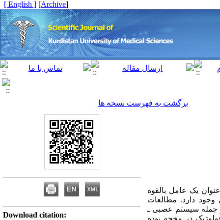
[ English ]
]
Archive
[
برگشت به فهرست نسخه ها
پائین به مدت طولانی به عنوان یک عامل بالقوه
سلامت انسان نظرات مختلفی وجود دارد. مطالعات
از جمله سیستم عصبی ـ
Download citation:
ولوژیک در مخچه بوده