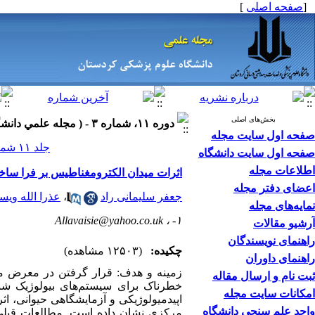
[
صفحه اصلی
]
بخش‌های اصلی
دوره ۱۱، شماره ۳ - ( مجله علمي دانشگاه علوم پزشكي كردستان ۱۳۸۵ )
صفحه اول سایت مجله
جلد ۱۱ شماره ۳ صفحات ۹-۱
صفحه اول سایت دانشگاه
اطلاعات مجله
اثرات میدان الکترومغناطیس بر فرا سا
اعضای دفتر مجله
جعفر سلیمانی راد
،
عذرا الله ویس
نمایه‌های مجله
Allavaisie@yahoo.co.uk
۱- ،
آرشیو مقالات
راهنمای نویسندگان
چکیده:
(۱۲۵۰۳ مشاهده)
راهنمای داوران
ثبت نام و ارسال مقاله
امکانات سایت مجله
اپیدمیولوژیکی و آزمایشگاهی حیوانی، اث
واحد علم سنجی دانشگاه
مرکزی نشان داده است. مطالعات قبلی ب