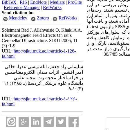
BibTeX
|
RIS
|
EndNote
|
Medlars
|
ProCite
 روش بررسی: در این
|
Reference Manager
|
RefWorks
و کنترل تقسیم شدند. رت‌های
Send citation to:
ن الکترومغناطیس با شدت 3 میلی تسلا قرار گرفتند. پس از اتمام این
Mendeley
Zotero
RefWorks
اده شدند و بافت آنها
مورد بررسی قرار گرفت، بررسی کمی و تعداد سلولها در دو گروه کنترل و آزمایش با استفاده از نرم افزار آماریSPSS وآزمون t - test
Soleimani Rad J, Allahvaisie O, Khaki A A.
ده نشان داد که سلول‌های پورکنژ
Electromagnetic Field Effects On rat`s
ترل کوچکتر می‌باشند و تعداد آنها بطور معنی‌داری (01/0p<) در گروه آزمایش کاهش یافته
Cerebellar Ultrastructure. SJKU 2006; 11
یتوپلاسم، پارگی و از
(3) :1-9
قرارگیری دراز مدت در
URL:
http://sjku.muk.ac.ir/article-1-126-
fa.html
سلیمانی راد جعفر، الله ویسی عذرا، خاکی
امیر افشین. اثرات میدان الکترومغناطیس
بر فرا ساختار مخچه رت. مجله علمي
دانشگاه علوم پزشكي كردستان. ۱۳۸۵; ۱۱
(۳) :۱-۹
URL:
http://sjku.muk.ac.ir/article-۱-۱۲۶-
fa.html