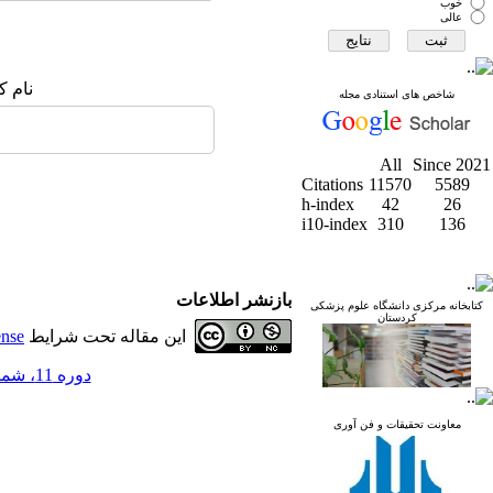
خوب
عالی
نام ک
شاخص های استنادی مجله
All
Since 2021
Citations
11570
5589
h-index
42
26
i10-index
310
136
بازنشر اطلاعات
کتابخانه مرکزی دانشگاه علوم پزشکی
کردستان
این مقاله تحت شرایط
ense
دوره 11، شماره 3 - ( مجله علمي دانشگاه علوم پزشكي كردستان 1385 )
معاونت تحقیقات و فن آوری