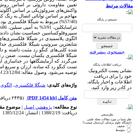
مقالات مرتبط
واکنش‌های سرولوژیکی بر اساس آگلوتیناس
جستجو در پایگاه
شده کلنی‌های کنگو رد مثبت داشته و دا
جستجوی پیشرفته
شیگلا فلکسنری یکسان نیست. ضمن رعایت
می‌گردد که آزمایشگاهها در جداسازی این
دریافت اطلاعات پایگاه
تست کنگو رد که ساده، ارزان و سریع است
نشانی پست الکترونیک
توصیه می‌شود. وصول مقاله: 23/12/84 اصلاح نهایی: 8/8/85 پذیرش مقاله: 9/8/85
خود را برای دریافت
اطلاعات و اخبار پایگاه،
واژه‌های کلیدی:
شیگلا فلکسنری
،
الگوی 
در کادر زیر وارد کنید.
متن کامل
[PDF 1454 kb]
(۲۴۳۵ دریافت)
نوع مطالعه:
پژوهشي اصیل
|
موضوع مقا
دریافت: 1388/2/19 | انتشار: 1385/12/24
نظرسنجی
نظر شما در مورد مقالات مجله علمی
دانشگاه علوم پزشکی کردستان چیست؟
ضعیف
متوسط