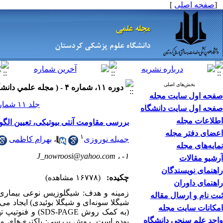
[
صفحه اصلی
]
بخش‌های اصلی
دوره ۱۱، شماره ۴ - ( مجله علمي دانشگاه علوم پزشكي كردستان ۱۳۸۵ )
صفحه اول سایت مجله
جلد ۱۱ شماره ۴ صفحات ۷۳-۶۳
صفحه اول سایت دانشگاه
اطلاعات مجله
بررسی مقاومت آنتی بیوتیکی، تعیین الگو
اعضای دفتر مجله
۱
جمیله نوروزی
،
بهرام کاظمی
نمایه‌های مجله
J_nowroosi@yahoo.com
۱- ،
آرشیو مقالات
راهنمای نویسندگان
چکیده:
(۱۶۷۷۸ مشاهده)
راهنمای داوران
زمینه و هدف: شیگلوزیس نوعی بیماری 
ثبت نام و ارسال مقاله
شیگلا سونه‌ای و شیگلا بوئیدی) ایجاد می
امکانات سایت مجله
(به کمک روش GE
واحد علم سنجی دانشگاه
بوده است. روش بررسی: باکتری‌های مو