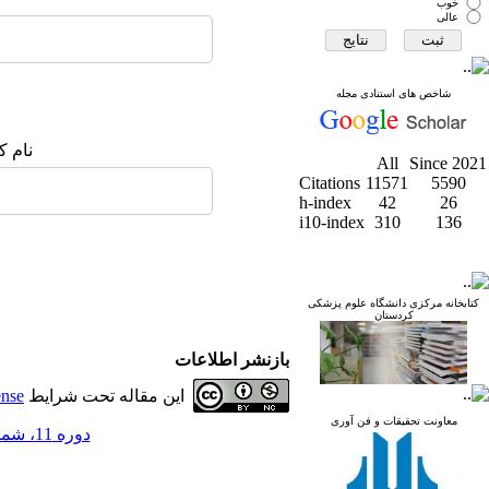
خوب
عالی
شاخص های استنادی مجله
نام ک
All
Since 2021
Citations
11571
5590
h-index
42
26
i10-index
310
136
کتابخانه مرکزی دانشگاه علوم پزشکی
کردستان
بازنشر اطلاعات
این مقاله تحت شرایط
ense
معاونت تحقیقات و فن آوری
دوره 11، شماره 4 - ( مجله علمي دانشگاه علوم پزشكي كردستان 1385 )