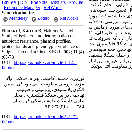
BibTeX
|
RIS
|
EndNote
|
Medlars
|
ProCite
ش متلاشی شدن قلیایی انجام گرفت.
|
Reference Manager
|
RefWorks
ل تعیین شد. سویه‌های
Send citation to:
مهاجم بر اساس توانائی اتصال به رنگ کنگو رد موجود در محیط TSA مشخص شدند. یافته‌ها: از 350 گونه شیگلای جدا شده، 142 مورد
Mendeley
Zotero
RefWorks
(57/40%) مربوط به شیگلا فلکسنری بود. تعداد افراد مؤنث و مذکر به ترتیب 41 و 59% بوده است. از 100 باکتری مورد بررسی، 95% به
مقاوم بودند. همه باکتری‌های مورد آزمایش به
Noroozi J, Kazemi B, Hakemi Vala M.
سیپروفلوکساسین حساسیت نشان دادند. اکثر سویه‌ها دارای نوارهای پلاسمیدی متعدد از 1 تا 5 نوار پلاسمیدی بوده‌اند. به طورکلی، 11
Study of isolation and determination of
الگوی پلاسمیدی در شیگلا فلکسنری‌های جدا شده در این تحقیق مشخص شد. نتایج حاصل از این مطالعه نشان داد که سروتیپ 2،
antibiotic resistance, plasmid profiles,
) بوده است. بر اساس نتایج این مطالعه، 46% از سویه‌های شیگلا فلکسنری جدا
protein bands and phenotypic virulence of
 تهاجمی همه سویه‌های
Shigella flexneri strains . SJKU 2007; 11 (4)
 جمله شیگلا پیشنهاد
:63-73
 از غیر بیماریزا، از
URL:
http://sjku.muk.ac.ir/article-1-123-
 مقاومت آنتی‌بیوتیکی
fa.html
نوروزی جمیله، کاظمی بهرام، حاکمی والا
مژده. بررسی مقاومت آنتی بیوتیکی، تعیین
الگوی پلاسمیدی، پروتئینی و فنوتیپ
تهاجمی در بین شیگلا فلکسنری‌. مجله
علمي دانشگاه علوم پزشكي كردستان.
۱۳۸۵; ۱۱ (۴) :۶۳-۷۳
URL:
http://sjku.muk.ac.ir/article-۱-۱۲۳-
fa.html