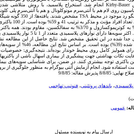
تعیین مقاومت داروئی بر اساس روش Kirby-Bauer انجام شد. استخراج پلاسمید، با رو
یون روی لام هم با آنتی‌سرم مونوکلونال و هم با آنتی‌سرم پلی کلونا
تتراسایکلین، 3/91% به آمپی سیلین، 86% به کوتریموکسازول و 3/70% به سفالکسین، 
شایعترین سروتیپ شیگلا فلکسنری جدا شده (39%
رای همولیز کامل روی محیط خوندار بوده‌اند. نتیجه‌گیری: خصوصیات
 نکات بهداشتی جهت پیشگیری از بیماری اسهال ناشی از باکتریها از
 باکتری توجه بیشتری کنند. در ضمن، برای شناسایی سویه‌های بیماریزا
 استفاده شود. انجام آزمایش آنتی بیوگرام به منظور جلوگیری از بروز
پلاسمیدی
،
باندهای پروتئینی
،
فنوتیپ تهاجمی
له:
عمومى
ارسال پیام به نویسنده مسئول