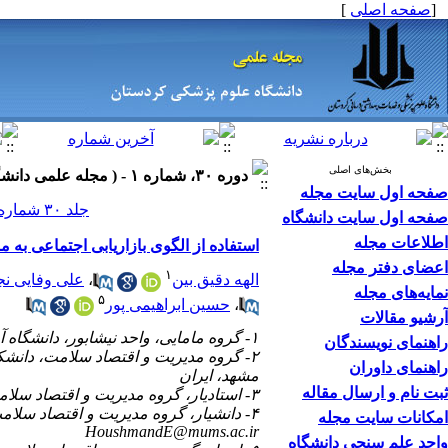
[
صفحه اصلی
]
بخش‌های اصلی
دوره ۳۰، شماره ۱ - ( مجله علمی دانشگاه علوم پزشکی کردستان ۱۴۰۴ )
صفحه اول سایت مجله
جلد ۳۰ شماره ۱ صفحات ۱۱۳-۱۰۲
صفحه اول سایت دانشگاه
اطلاعات مجله
استفاده از الگوی بازاریابی اجتماعی به 
اعضای دفتر مجله
۱
الهه دقیق بین
،
علی وفایی نج
نمایه‌های مجله
۵
،
حسین ابراهیمی پور
آرشیو مقالات
۱- گروه مامایی، واحد نیشابور، دانشگاه آزاد اسلامی، نیشابور، ایران.
راهنمای نویسندگان
۲- گروه مدیریت و اقتصاد سلامت، دان
راهنمای داوران
مشهد، ایران
ثبت نام و ارسال مقاله
۳- استادیار، گروه مدیریت و اقتصاد سلامت، دانشکده بهداشت، دانشگاه علوم پزشکی مشهد، مشهد، ایران
۴- دانشیار، گروه مدیریت و اقتصاد سلامت، ، دانشکده بهداشت، دانشگاه علوم پزشکی مشهد، مشهد، ایران ،
امکانات سایت مجله
HoushmandE@mums.ac.ir
واحد علم سنجی دانشگاه