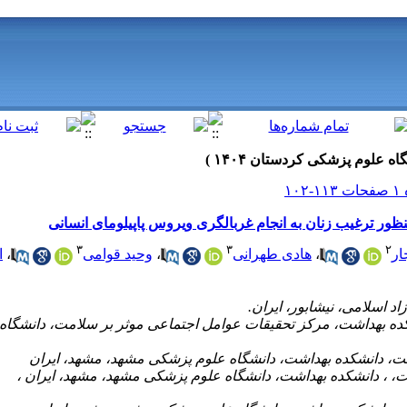
منظور ترغیب زنان به انجام غربالگری ویروس پاپیلومای انسانی
۳
۳
۲
ار
،
هادی طهرانی
،
وحید قوامی
،
ا
شکده بهداشت، مرکز تحقیقات عوامل اجتماعی موثر بر سلامت، دانشگا