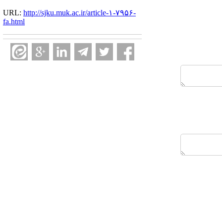
URL:
http://sjku.muk.ac.ir/article-۱-۷۹۵۶-
fa.html