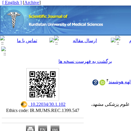
[ English ]
]
Archive
[
برگشت به فهرست نسخه ها
۴
لهه هوشمند
ه علوم پزشکی مشهد،
‎ 10.22034/30.1.102
Ethics code: IR.MUMS.REC.1399.547