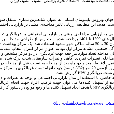
هان ویروس پاپیلومای انسانی به عنوان شایعترین بیماری منتقل شو
هدف این مطالعه ارزیابی تاثیر مداخله‌ی مبتنی بر بازاریابی اجتما
بی به ارزیابی مداخله‌ی مبتنی بر بازاریابی اجتماعی بر غربالگری
PV
مشهد با استفاده از مدل اسمارت در سال های 1399 تا 1401 پرداخته شده است. پس از ط
مطالعه نیمه تجربی بر روی 70 نفر از زنان 30 تا 50 ساله ساکن شهر مشهد استفاده شد. یک 
گی جمعیتی مشابه مرکز اول بود به عنوان مرکز کنترل انتخاب شد. م
پایان مداخله تعداد موارد مراجعه جهت غربالگری در دو مرکز مشخص و 
ی مداخله، تغییرات نمره‌ی آگاهی و نمرات سازه‌های شدت درک شده، م
ل بلافاصله بعد و دو ماه بعد از مداخله به نسبت قبل از مداخله در
). در گروه آزمون 29 نفر (8/82 درصد) جهت انجام تست غربالگری ب
م تست غربالگری
گزارش نشد.
HPV
عه حاضر، با استفاده از مدل بازاریابی اجتماعی و توجه به نظرات و د
اده از تسهیل کننده‌ها می توان جهت ترغیب افراد جهت انجام غربا
ربالگری
با هدف ایجاد تسهیل کننده ها و رفع موانع در دستور کار قر
HPV
ماعی
،
ویروس پاپیلومای انسانی
،
زنان