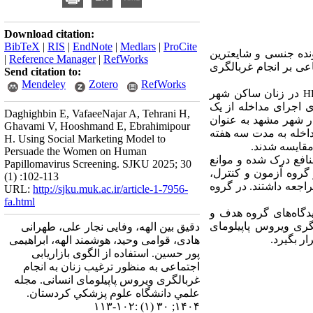
Download citation:
BibTeX
|
RIS
|
EndNote
|
Medlars
|
ProCite
نده جنسی و شایعترین
|
Reference Manager
|
RefWorks
عی بر انجام غربالگری
Send citation to:
Mendeley
Zotero
RefWorks
در زنان ساکن شهر
H
راحی مداخله، برای اجرای مداخله از یک
Daghighbin E, VafaeeNajar A, Tehrani H,
مرکز بهداشت در شهر مشهد به عنوان
Ghavami V, Hooshmand E, Ebrahimipour
داخله به مدت سه هفته
H. Using Social Marketing Model to
مقایسه شدند.
Persuade the Women on Human
نافع درک شده و موانع
Papillomavirus Screening. SJKU 2025; 30
 گروه
آزمون و کنترل،
(1) :102-113
ه مرکز مراجعه داشتند. در گروه
URL:
http://sjku.muk.ac.ir/article-1-7956-
fa.html
یدگاه‌های گروه هدف و
لگری ویروس پاپیلومای
دقیق بین الهه، وفایی نجار علی، طهرانی
ار بگیرد.
هادی، قوامی وحید، هوشمند الهه، ابراهیمی
پور حسین. استفاده از الگوی بازاریابی
اجتماعی به منظور ترغیب زنان به انجام
غربالگری ویروس پاپیلومای انسانی. مجله
علمي دانشگاه علوم پزشكي كردستان.
۱۴۰۴; ۳۰ (۱) :۱۰۲-۱۱۳