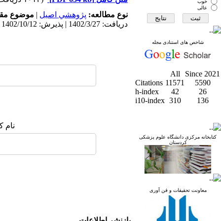
خوب
عالی
نوع مطالعه:
پژوهشي اصیل
|
موضوع مقا
دریافت: 1402/3/27 | پذیرش: 1402/10/12 | انتشار: 1403/12/22
شاخص های استنادی مجله
All
Since 2021
Citations
11571
5590
h-index
42
26
i10-index
310
136
نام ک
کتابخانه مرکزی دانشگاه علوم پزشکی
کردستان
معاونت تحقیقات و فن آوری
بازنشر اطلاعات