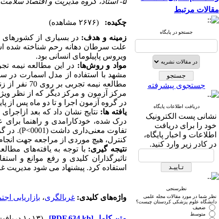
۵- استاد، گروه مدیریت و اقتصاد سلامت، ، دانشکده بهداشت، دانشگاه علوم پزشکی مشهد، مشهد، ایران
مقالات مرتبط
چکیده:
(۲۶۷۶ مشاهده)
جستجو در پایگاه
زمینه و هدف:
در بسیاری از کشورهای ج
علت سرطان دهانه رحم شناخته شده است. 
ویروس پاپیلومای انسانی بود.
مواد و روش‌ها:
در این مطالعه نیمه تجر
جستجوی پیشرفته
مرکز آزمون و مرکز دیگر که از نظر ویژ
در گروه آزمون اجرا و تا دو ماه پس از 
دریافت اطلاعات پایگاه
یافته ها:
نتایج نشان داد که بعد ازاجرا
نشانی پست الکترونیک
درک شده، خودکارامدی و راهنما برای عم
خود را برای دریافت
تفاوت
معنی‌داری داشت (0001>
P
اطلاعات و اخبار پایگاه،
کنترل، هیچ موردی از مراجعه جهت انجا
در کادر زیر وارد کنید.
نتیجه گیری:
با توجه به یافته‌های مطال
تاثیرگذاران کلیدی و رفع موانع و استف
استفاده کرد. پیشنهاد می شود مدیریت غ
نظرسنجی
واژه‌های کلیدی:
غربالگری
،
بازاریابی اجت
نظر شما در مورد مقالات مجله علمی
دانشگاه علوم پزشکی کردستان چیست؟
ضعیف
متوسط
متن کامل
[PDF 634 kb]
(۱۰۱۳ دریافت)