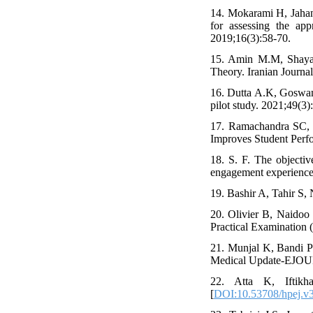
14. Mokarami H, Jahan
for assessing the app
2019;16(3):58-70.
15. Amin M.M, Shayan
Theory. Iranian Journa
16. Dutta A.K, Goswam
pilot study. 2021;49(3)
17. Ramachandra SC, 
Improves Student Perf
18. S. F. The objectiv
engagement experience 
19. Bashir A, Tahir S,
20. Olivier B, Naidoo
Practical Examination 
21. Munjal K, Bandi P
Medical Update-EJOU
22. Atta K, Iftik
[
DOI:10.53708/hpej.v3