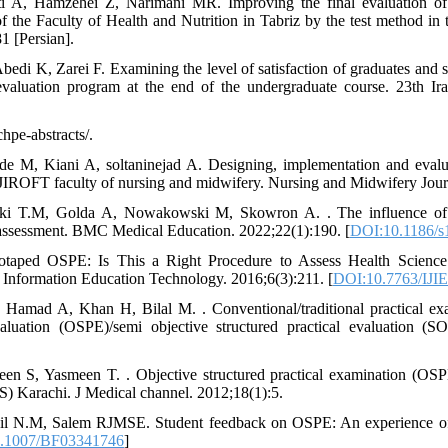
ati A, Hamzehei Z, Narimani MR. Improving the final evaluation of 
 the Faculty of Health and Nutrition in Tabriz by the test method in t
1 [Persian].
di K, Zarei F. Examining the level of satisfaction of graduates and st
evaluation program at the end of the undergraduate course. 23th Ir
chpe-abstracts/.
zade M, Kiani A, soltaninejad A. Designing, implementation and eval
 JIROFT faculty of nursing and midwifery. Nursing and Midwifery Journ
ki T.M, Golda A, Nowakowski M, Skowron A. . The influence o
-assessment. BMC Medical Education. 2022;22(1):190. [
DOI:10.1186/s
taped OSPE: Is This a Right Procedure to Assess Health Science 
of Information Education Technology. 2016;6(3):211. [
DOI:10.7763/IJI
 Hamad A, Khan H, Bilal M. . Conventional/traditional practical e
evaluation (OSPE)/semi objective structured practical evaluation (
een S, Yasmeen T. . Objective structured practical examination (OS
) Karachi. J Medical channel. 2012;18(1):5.
il N.M, Salem RJMSE. Student feedback on OSPE: An experience of 
.1007/BF03341746
]