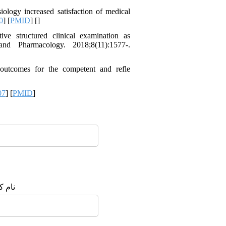
iology increased satisfaction of medical
0
] [
PMID
] [
]
ve structured clinical examination as
and Pharmacology. 2018;8(11):1577-.
tcomes for the competent and refle
07
] [
PMID
]
نام :