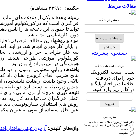
مقالات مرتبط
چکیده:
(۳۳۹۷ مشاهده)
زمینه و هدف:
یکی از دغدغه های اساتید
جستجو در پایگاه
فراگیران است که در کوریکولوم آموزشی 
تواند تا حدودی این دغدغه ها را پاسخ د،
دوره کارشناسی انجام شد.
این مطالعه توصیفی-تحلی
:
مواد و روش­ها
از پایان کارآموزی انجام شد.
در ابتدا
اقدا
جستجوی پیشرفته
کوریکولوم آموزشی طراحی شدند. ارزش
همبستگی درونی نمرات آزمون بود.
دریافت اطلاعات پایگاه
روایی محتوایی آزمون از دید دان
:
یافته‌ها
نشانی پست الکترونیک
نتایج
ضریب آلفای کرونباخ نشان داد که (
خود را برای دریافت
بالایی وجود داشت. رضایت دانشجویان از 
اطلاعات و اخبار پایگاه،
چندین زیرطبقه به دست آمد. دو طبقه.
در کادر زیر وارد کنید.
نتیجه گیری:
هرچند آزمون آسپی دارای ن
عملی فراگیران می تواند به کار رود.
به 
روش های استاندارد سناریونویسی باید صور
عین حال استفاده از آسپی به عنوان مکم.
نظرسنجی
نظر شما در مورد مقالات مجله علمی
دانشگاه علوم پزشکی کردستان چیست؟
واژه‌های کلیدی:
آزمون عینی ساختاریاف)
ضعیف
متوسط