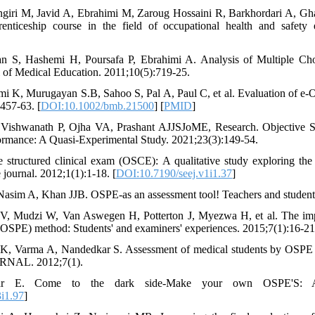
giri M, Javid A, Ebrahimi M, Zaroug Hossaini R, Barkhordari A, Ghar
renticeship course in the field of occupational health and safety 
 S, Hashemi H, Poursafa P, Ebrahimi A. Analysis of Multiple Cho
l of Medical Education. 2011;10(5):719-25.
i K, Murugayan S.B, Sahoo S, Pal A, Paul C, et al. Evaluation of e‐
:457-63. [
DOI:10.1002/bmb.21500
] [
PMID
]
Vishwanath P, Ojha VA, Prashant AJJSJoME, Research. Objective St
ormance: A Quasi-Experimental Study. 2021;23(3):149-54.
e structured clinical exam (OSCE): A qualitative study exploring the 
journal. 2012;1(1):1-18. [
DOI:10.7190/seej.v1i1.37
]
 Nasim A, Khan JJB. OSPE-as an assessment tool! Teachers and student
 V, Mudzi W, Van Aswegen H, Potterton J, Myezwa H, et al. The impl
(OSPE) method: Students' and examiners' experiences. 2015;7(1):16-21.
K, Varma A, Nandedkar S. Assessment of medical students by OSPE me
RNAL. 2012;7(1).
har E. Come to the dark side-Make your own OSPE'S: A P
i1.97
]