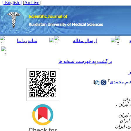
[ English ]
]
Archive
[
برگشت به فهرست نسخه ها
ر
۳
،
هیم محمدی