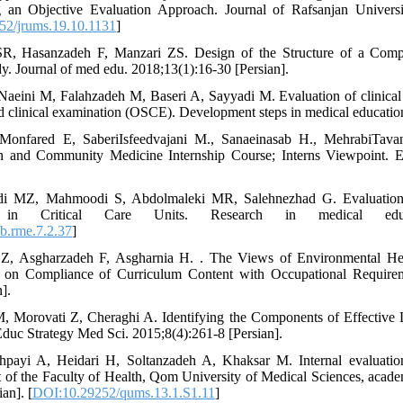
ng an Objective Evaluation Approach. Journal of Rafsanjan Univers
52/jrums.19.10.1131
]
R, Hasanzadeh F, Manzari ZS. Design of the Structure of a Compr
y. Journal of med edu. 2018;13(1):16-30 [Persian].
Naeini M, Falahzadeh M, Baseri A, Sayyadi M. Evaluation of clinical s
d clinical examination (OSCE). Development steps in medical education
iMonfared E, SaberiIsfeedvajani M., Sanaeinasab H., MehrabiTava
h and Community Medicine Internship Course; Interns Viewpoint. E
i MZ, Mahmoodi S, Abdolmaleki MR, Salehnezhad G. Evaluation of
 in Critical Care Units. Research in medical educati
b.rme.7.2.37
]
i Z, Asgharzadeh F, Asgharnia H. . The Views of Environmental He
 on Compliance of Curriculum Content with Occupational Requireme
].
M, Morovati Z, Cheraghi A. Identifying the Components of Effective
 Educ Strategy Med Sci. 2015;8(4):261-8 [Persian].
ayi A, Heidari H, Soltanzadeh A, Khaksar M. Internal evaluation 
t of the Faculty of Health, Qom University of Medical Sciences, aca
an]. [
DOI:10.29252/qums.13.1.S1.11
]