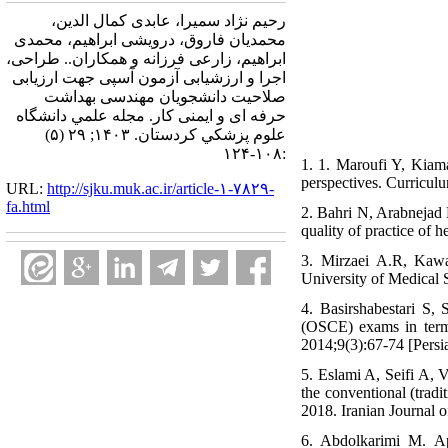
رحیم نژاد سمیرا، عابدی کمال الدین،
محمدیان فاروق، درویشی ابراهیم، محمدی
ابراهیم، زارعی فرزانه و همکاران.. طراحی،
اجرا و ارزشیابی آزمون آسپی جهت ارزیابی
صلاحیت دانشجویان مهندسی بهداشت
حرفه ای و ایمنی کار. مجله علمي دانشگاه
علوم پزشكي كردستان. ۱۴۰۳; ۲۹ (۵)
:۱۰۸-۱۲۴
1. 1. Maroufi Y, Kiam
perspectives. Curriculu
URL:
http://sjku.muk.ac.ir/article-۱-۷۸۲۹-
fa.html
2. Bahri N, Arabnejad 
quality of practice of 
3. Mirzaei A.R, Kawa
University of Medical 
4. Basirshabestari S, 
(OSCE) exams in terms 
2014;9(3):67-74 [Persi
5. Eslami A, Seifi A, 
the conventional (tradit
2018. Iranian Journal o
6. Abdolkarimi M. Ap