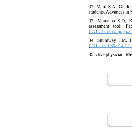
32. Mard S.A, Ghafouri
students. Advances in 
33. Mamatha S.D, Kan
assessment tool: Fa
[
DOI:10.5455/njppp.2
34. Shumway J.M, Ha
[
DOI:10.1080/014215
35. ctive physician. Me