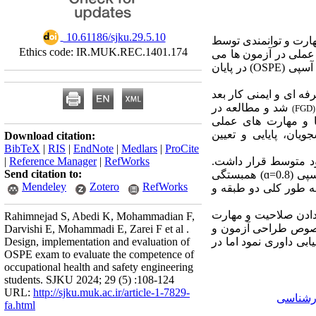
‎ 10.61186/sjku.29.5.10
ارت و توانمندی توسط
Ethics code: IR.MUK.REC.1401.174
 عملی در آزمون ها می
در پایان
(OSPE)
 آسپی
 ای و ایمنی کار بعد
شد و مطالعه در
FGD
)
(
ستگاه) با توجه به توانمندی ها و مهارت های عملی
ان، پایایی و تعیین
Download citation:
BibTeX
|
RIS
|
EndNote
|
Medlars
|
ProCite
|
Reference Manager
|
RefWorks
0.05د متوسط قرار داشت
Send citation to:
) همبستگی
ɑ
=0.8
) سپی
Mendeley
Zotero
RefWorks
به طور کلی دو طبقه و
دادن صلاحیت و مهارت
Rahimnejad S, Abedi K, Mohammadian F,
خصوص طراحی آزمون و
Darvishi E, Mohammadi E, Zarei F et al .
Design, implementation and evaluation of
ابی داوری نمود اما در
OSPE exam to evaluate the competence of
occupational health and safety engineering
students. SJKU 2024; 29 (5) :108-124
URL:
http://sjku.muk.ac.ir/article-1-7829-
ارشناسی
fa.html