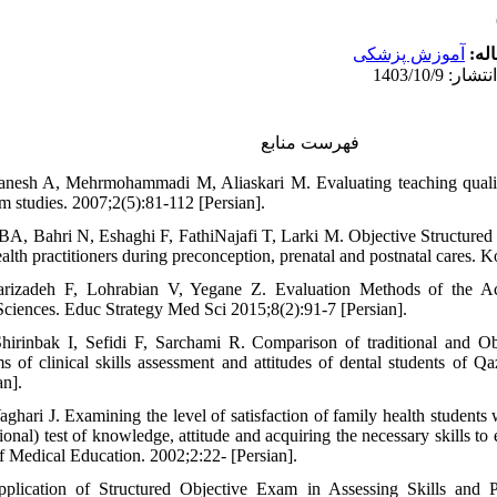
اله
آموزش پزشکی
فهرست منابع
anesh A, Mehrmohammadi M, Aliaskari M. Evaluating teaching quali
m studies. 2007;2(5):81-112 [Persian].
BA, Bahri N, Eshaghi F, FathiNajafi T, Larki M. Objective Structured C
health practitioners during preconception, prenatal and postnatal cares.
rizadeh F, Lohrabian V, Yegane Z. Evaluation Methods of the A
Sciences. Educ Strategy Med Sci 2015;8(2):91-7 [Persian].
Shirinbak I, Sefidi F, Sarchami R. Comparison of traditional and Ob
of clinical skills assessment and attitudes of dental students of Q
an].
Vaghari J. Examining the level of satisfaction of family health studen
ional) test of knowledge, attitude and acquiring the necessary skills to 
f Medical Education. 2002;2:22- [Persian].
plication of Structured Objective Exam in Assessing Skills and P