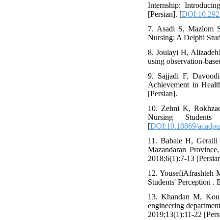
Internship: Introduci
[Persian]. [
DOI:10.292
7. Asadi S, Mazlom S
Nursing: A Delphi Stud
8. Joulayi H, Alizadeh
using observation-base
9. Sajjadi F, Davood
Achievement in Healt
[Persian].
10. Zehni K, Rokhzad
Nursing Students
[
DOI:10.18869/acadpu
11. Babaie H, Gerail
Mazandaran Province,
2018;6(1):7-13 [Persian
12. YousefiAfrashteh 
Students' Perception .
13. Khandan M, Kouhp
engineering departmen
2019;13(1):11-22 [Persi