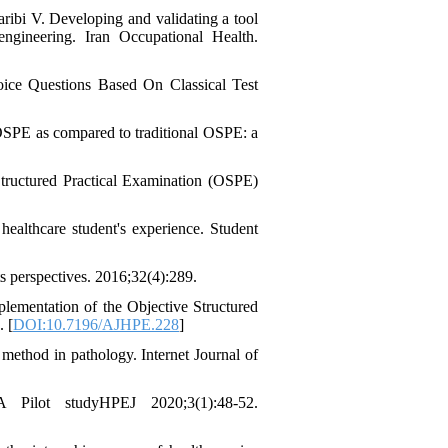
ibi V. Developing and validating a tool
engineering. Iran Occupational Health.
ice Questions Based On Classical Test
OSPE as compared to traditional OSPE: a
ructured Practical Examination (OSPE)
healthcare student's experience. Student
s perspectives. 2016;32(4):289.
ementation of the Objective Structured
 [
DOI:10.7196/AJHPE.228
]
thod in pathology. Internet Journal of
ilot studyHPEJ 2020;3(1):48-52.