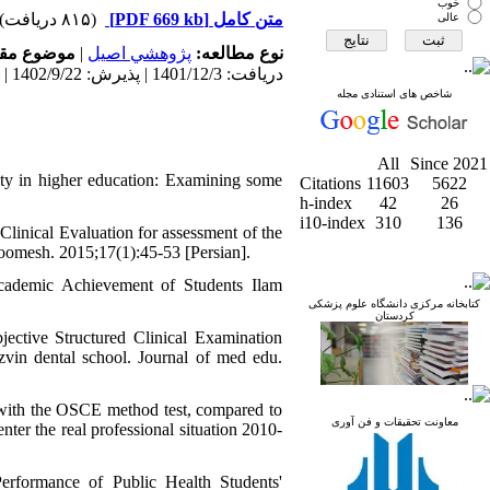
خوب
(۸۱۵ دریافت)
[PDF 669 kb]
متن کامل
عالی
موضوع مق:
|
پژوهشي اصیل
نوع مطالعه:
دریافت: 1401/12/3 | پذیرش: 1402/9/22 | انتشار: 1403/10/9
شاخص های استنادی مجله
All
Since 2021
ty in higher education: Examining some
Citations
11603
5622
h-index
42
26
i10-index
310
136
linical Evaluation for assessment of the
 Koomesh. 2015;17(1):45-53 [Persian].
cademic Achievement of Students Ilam
کتابخانه مرکزی دانشگاه علوم پزشکی
کردستان
jective Structured Clinical Examination
azvin dental school. Journal of med edu.
ts with the OSCE method test, compared to
معاونت تحقیقات و فن آوری
enter the real professional situation 2010-
erformance of Public Health Students'