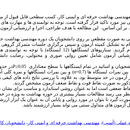
 مهندسی بهداشت حرفه ای و ایمنی کار، کسب سطحی قابل قبول از مه
نیز مورد تاکید قرار گرفته است. توجه به توانمندی ها و مهارت های
هد. بر این اساس
این مطالعه با هدف طراحی، اجرا و ارزشیابی آزمون
لی به صورت مقطعی بر روی دانشجویان یک دوره مهندسی بهداشت حرفه
م به تشکیل کمیته آزمون و سپس برگزاری جلسات متمرکز گروهی
سه فاز طراحی، اجرا و ارزشیابی انجام گردید. سناریوهای ایستگاهها (12 ای
یابی آزمون شامل تعیین روایی صوری و محتوایی، رضایت دانشجوی
در حدو.
P≥
شجویان و اساتید در تمام ایستگاهها با سطح معناداری
و بین نمرات ایستگاهها و نمره کلی آ (
ɑ
=0.7
 بین نمرات ایستگاه ها
آزمون در حد متوسط بود. به علاوه، با بررسی نتایج داده های کیفی 
 مذکور به صورت نقاط قوت و نقاط ضعف آزمون مشخص گردید
قاط ضعفی است اما به عنوان روشی استاندارد و مناسب برای نشان 
نظر می رسد مطالعات بسیار بیشتری در حوزه بهداشت به ویژه در 
ت گیرد تا بتوان در مورد روایی و پایایی آن به عنوان یک ابزار ارزشی
ل آزمون های متداول سنتی می تواند بسیار ارزشمند باشد
دانشجویان ک
،
مهندسی بهداشت حرفه ای و ایمنی کار
،
ته عملی (آسپی