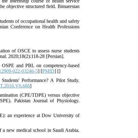
the internship course of health service
he objective structured field. Bimarestan
udents of occupational health and safety
anian Conference on Health Professions
uation of OSCE to assess nurse students
al. 2020;18(2):118-28 [Persian].
f OSPE and PBL on competency-based
12909-022-03246-5
] [
PMID
] [
]
Students' Performance? A Pilot Study.
ET.2016.V6.686
]
xamination (CPE/TDPE) versus objective
SOSPE). Pakistan Journal of Physiology.
PE): an experience at Dow University of
a new medical school in Saudi Arabia.