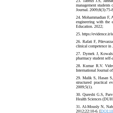
23. Tabrizi J.S, Jann
management students of
Journal. 2009;8(3):75-8
24. Mohammadian F, Abe
engineering with the 
Education. 2022;
25. https://evidence.ir/i
26. Rafati F, Pilevar
clinical competence in
27. Dymek J, Kowals
pharmacy student self
28. Kumar R.V. Video
International Journal 
29. Malik S, Hasan S,
structured practical 
2009;5(1).
30. Qureshi G.S, Parv
Health Sciences (DUHS
31. Al-Mously N, Nab
2012;22:10-6. [
DOI:10