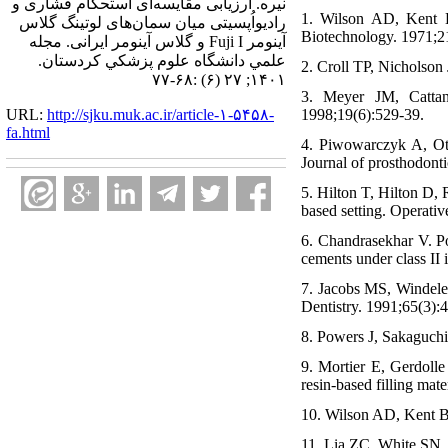
نیره. ارزیابی مقایسه‌ای استحکام فشاری و
1. Wilson AD, Kent B.
رادیواُپسیتی میان سمان‌های لوتینگ گلاس
Biotechnology. 1971;2
آینومر Fuji I و گلاس آینومر ایرانی. مجله
علمي دانشگاه علوم پزشكي كردستان.
2. Croll TP, Nicholson J
۱۴۰۱; ۲۷ (۶) :۶۸-۷۷
3. Meyer JM, Cattan
URL:
http://sjku.muk.ac.ir/article-۱-۵۴۵۸-
1998;19(6):529-39.
fa.html
4. Piwowarczyk A, Ott
Journal of prosthodonti
5. Hilton T, Hilton D, 
based setting. Operati
6. Chandrasekhar V. Po
cements under class II 
7. Jacobs MS, Windeler 
Dentistry. 1991;65(3):
8. Powers J, Sakaguchi 
9. Mortier E, Gerdolle
resin-based filling mat
10. Wilson AD, Kent BE
11. Lia ZC, White SN. M