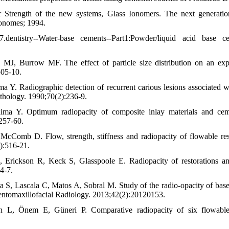
 Strength of the new systems, Glass Ionomers. The next generation
onomes; 1994.
.dentistry--Water-base cements--Part1:Powder/liquid acid base ce
 MJ, Burrow MF. The effect of particle size distribution on an exp
505-10.
 Y. Radiographic detection of recurrent carious lesions associated wi
thology. 1990;70(2):236-9.
ma Y. Optimum radiopacity of composite inlay materials and cemen
257-60.
McComb D. Flow, strength, stiffness and radiopacity of flowable re
):516-21.
A, Erickson R, Keck S, Glasspoole E. Radiopacity of restorations an
4-7.
 S, Lascala C, Matos A, Sobral M. Study of the radio-opacity of base a
entomaxillofacial Radiology. 2013;42(2):20120153.
 L, Önem E, Güneri P. Comparative radiopacity of six flowable r