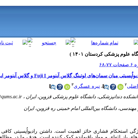
کام فشاری و رادیواُپسیتی میان سمان‌های لوتینگ گلاس آینومر
۳
۲
نیره عسگری
،
فاضلی
qums.ac.ir
ژگی استحکام فشاری حائز اهمیت است. داشتن رادیواُپسیتی کافی 
ی باز لثه‌ای و مواد باقیمانده کمک کننده است. هدف ما در مطالع