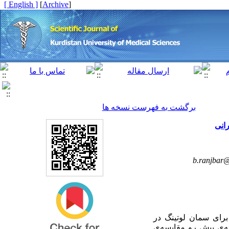
[ English ]
]
Archive
[
برگشت به فهرست نسخه ها
b.ranjbar@
برای سمان لوتینگ در
ه‌ی پیش رو مقایسه‌ی