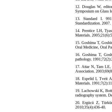
12. Douglas W, editor
Symposium on Glass I
13. Standard I. 9917
Standardization. 2007.
14. Prentice LH, Tyas
Materials. 2005;21(6):
15. Goshima T, Goshima
Oral Medicine, Oral Pa
16. Goshima T, Goshi
pathology. 1991;72(2):
17. Attar N, Tam LE, 
Association. 2003;69(8
18. Espelid I, Tveit 
Materials. 1991;7(2):11
19. Lachowski K, Botta
radiography system. D
20. Ergücü Z, Türkün
2010;35(4):436-40.