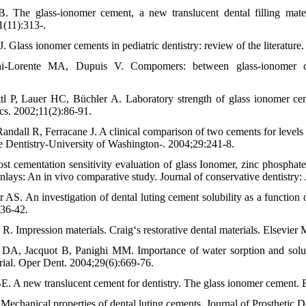
 The glass‐ionomer cement, a new translucent dental filling mate
1(11):313-.
. Glass ionomer cements in pediatric dentistry: review of the literature.
i-Lorente MA, Dupuis V. Compomers: between glass-ionomer ce
l P, Lauer HC, Büchler A. Laboratory strength of glass ionomer ce
cs. 2002;11(2):86-91.
Randall R, Ferracane J. A clinical comparison of two cements for levels o
ve Dentistry-University of Washington-. 2004;29:241-8.
st cementation sensitivity evaluation of glass Ionomer, zinc phosphate
inlays: An in vivo comparative study. Journal of conservative dentistry
AS. An investigation of dental luting cement solubility as a function o
436-42.
R. Impression materials. Craig‘s restorative dental materials. Elsevie
 DA, Jacquot B, Panighi MM. Importance of water sorption and solubi
erial. Oper Dent. 2004;29(6):669-76.
. A new translucent cement for dentistry. The glass ionomer cement. 
echanical properties of dental luting cements. Journal of Prosthetic D