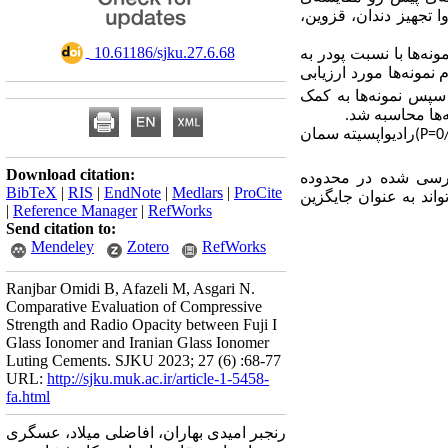
وا تجهیز دندان، قزوین
‎ 10.61186/sjku.27.6.68
 سمان تهیه شد. نمونه‌ها با نسبت پودر به
4 مونه‌ها مورد ارزیابی
1 پس نمونه‌ها به کمک
نه‌ها محاسبه شد
رادیواپسیته سمان
Download citation:
ررسی شده در محدوده
BibTeX
|
RIS
|
EndNote
|
Medlars
|
ProCite
ند به عنوان جایگزین
|
Reference Manager
|
RefWorks
Send citation to:
Mendeley
Zotero
RefWorks
Ranjbar Omidi B, Afazeli M, Asgari N.
Comparative Evaluation of Compressive
Strength and Radio Opacity between Fuji I
Glass Ionomer and Iranian Glass Ionomer
Luting Cements. SJKU 2023; 27 (6) :68-77
URL:
http://sjku.muk.ac.ir/article-1-5458-
fa.html
رنجبر امیدی بهاران، افاضلی میلاد، عسگری