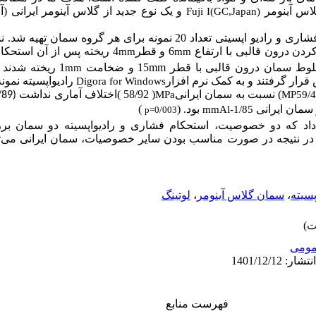
لاس آینومر
و
یک نوع جدید از گلاس آینومر ایرانی (آ،
Fuji I(GC,Japan)
جهت بررسی استحکام فشاری و رادیو اپسیتی تعداد 20 نمونه برای هر گروه
6 و قطر
ریخته پس از آن استحکام ن
mm
mm
ریخته شدند س
15 و ضخامت
mm
خلوط سمان درون قالبی با قطر
mm
قرار گرفتند و به کمک نرم افزار
رادیواپسیته نمو.
Digora for Windows
اختلاف آماری نداشت
(
58/92
)
) نسبت به سمان ایرانی
MPa
MP59/4
(0/89=P)
(
)
بود.
ز سمان ایرانی
mmAl-1/85
p=0/003
داد که دو خصوصیت، استحکام فشاری و رادیواپسیته دو سمان ب
در نتیجه در صورت مناسب بودن سایر خصوصیات، سمان ایرانی می‌توا
لوتینگ
،
سمان گلاس آینومر
،
پسیته
ومى
فهرست منابع