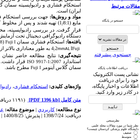
استحکام فشاری و رادیواپسیته سمان گ
مقالات مرتبط
ایران)
است.
مواد و روش‌ها:
جستجو در پایگاه
مایع (8:1
1) تهیه شدند و پس از مخلوط کردن درون قالبی با ارتفاع
/
قرار گرفت. در بررسی رادیواپسیته، م
دستگاه رادیوگرافی دیجیتال تحت آزمایش 
(
استحکام فشاری سمان
یافته‌ها:
8
Fuji I
به طور معناداری بالاتر ا
4
2
I
Fuji
mmAL
/
جستجوی پیشرفته
نتیجه‌گیری:
نتایج مطالعه حاضر نشان 
استاندارد
قرار داشت. 
ISO 9917-1:2007
سمان گلاس آینومر
مطرح باشد.
Fuji I
دریافت اطلاعات پایگاه
نشانی پست الکترونیک
خود را برای دریافت
اطلاعات و اخبار پایگاه،
رادیوا
،
استحکام فشاری
واژه‌های کلیدی:
در کادر زیر وارد کنید.
(۱۱۹۱ دریافت)
[PDF 1396 kb]
متن کامل
عم
موضوع مقاله:
|
كاربردي
نوع مطالعه:
دریافت: 1398/7/24 | پذیرش: 1400/8/25 | انتشار: 1401/12/12
نظرسنجی
نظر شما در مورد مقالات مجله علمی
دانشگاه علوم پزشکی کردستان چیست؟
ضعیف
متوسط