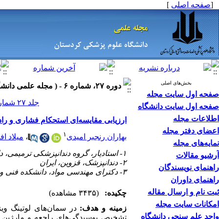
]
صفحه اصلی
[
بخش‌های اصلی
دوره ۲۷، شماره ۶ - ( مجله علمی دانشگاه علوم پزشکی کردستان ۱۴۰۱ )
صفحه اول سایت مجله
جلد ۲۷ شماره ۶ صفحات ۷۷-۶۸
صفحه اول سایت دانشگاه
اطلاعات مجله
ارزیابی مقایسه‌ای استح Fuji I و گلاس آینومر ایرانی
اعضای دفتر مجله
۱
میلاد ا
،
بهاران رنجبر امیدی
نمایه‌های مجله
۱- استادیار، گروه دندانپزشکی ترمیمی، دانشکده دندانپزشکی، دانشگاه علوم پزشکی قزوین، ایران ،
آرشیو مقالات
۲- دندانپزشک، قزوین، ایران
راهنمای نویسندگان
۳- دکترای مهندسی مواد، دانشکده فنی و مهندسی، دانشگاه بین‌المللی امام خمینی ره قزوین، ایران
راهنمای داوران
ثبت نام و ارسال مقاله
چکیده:
(۳۴۳۵ مشاهده)
امکانات سایت مجله
در سمان‌های لوتینگ وی
:
زمینه و هدف
واحد علم سنجی دانشگاه
تشخیص پوسیدگی‌های راجعه و مارژین ها