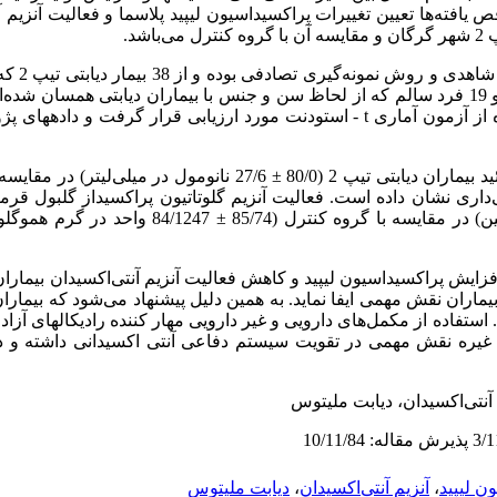
ص یافته‌ها تعیین تغییرات پراکسیداسیون لیپید پلاسما و فعالیت آنزیم آ
شد.
مطالعه از ن
آموزشی درمانی 5 آذر مراجعه نموده‌اند و 19 فرد سالم که از لحاظ سن و جنس با بیماران دیابتی ه
گردیدند. اطلاعات بدست آمده با استفاده از آزمون آماری t - استودنت مورد ارزیابی قرار گ
(10/78 ± 94/1037 واحد در گرم هموگلوبین) در مقایسه با گروه
فزایش پراکسیداسیون لیپید و کاهش فعالیت آنزیم آنتی‌اکسیدان بیمار
ران نقش مهمی ایفا نماید. به همین دلیل پیشنهاد می‌شود که بیمارا
 غیره نقش مهمی در تقویت سیستم دفاعی آنتی اکسیدانی داشته و در
 آنتی‌اکسیدان، دیابت ملیتوس
ون لیپید
،
آنزیم آنتی‌اکسیدان
،
دیابت ملیتوس