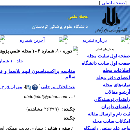
[
صفحه اصلی
]
بخش‌های اصلی
دوره ۱۰، شماره ۳ - ( مجله علمي پژوهشی دانشگاه علوم پزشکی کردستان ۱۳۸۴ )
صفحه اول سایت مجله
جلد ۱۰ شماره ۳ صفحات ۲۱-۱۶
صفحه اول سایت دانشگاه
اطلاعات مجله
سالم
اعضای دفتر مجله
نمایه‌های مجله
۱
عبدالجلال مرجانی
،
مهران فرج ا
آرشیو مقالات
abdoljalal@yahoo.com
۱- ،
راهنمای نویسندگان
راهنمای داوران
چکیده:
(۲۶۳۹۹ مشاهده)
ثبت نام و ارسال مقاله
چکیده
امکانات سایت مجله
زمینه و هدف
:
بیماری دیابت ممکن است 
واحد علم سنجی دانشگاه