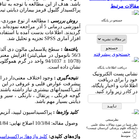
باشد. هدف از این مطالعه با توجه به تناق
مقالات مرتبط
پراکسیداز گلبول قرمز بیماران دیابتی تیپ 2 شهر گرگان و مقایسه آن با گروه کنترل می‌با
روش بررسی
:
جستجو در پایگاه
افزار آماری SPSS تجزیه و تحلیل شد.
یافته‌ها
:
جستجوی پیشرفته
نشان داده است.
دریافت اطلاعات پایگاه
نشانی پست الکترونیک
نتیجه‌گیری
:
وجود اختلاف معنی‌دار در ا
خود را برای دریافت
پیشرفت عوارض قلبی و عروقی در این بیما
اطلاعات و اخبار پایگاه،
در کادر زیر وارد کنید.
گوجه فرنگی ، پرتقال ، نارنگی ، سیر و
دیابتی بسیار مهم باشد.
کلید واژه‌ها
:
پراکسیداسیون لیپید، آنزیم
نظرسنجی
وصول مقاله: 10/3/84 اصلاح نهایی: 3/11/84 پذیرش مقاله: 10/11/84
نظر شما در مورد مقالات مجله علمی
دانشگاه علوم پزشکی کردستان چیست؟
ضعیف
واژه‌های کلیدی:
کلید واژه‌ها: پراکسیداسی
متوسط