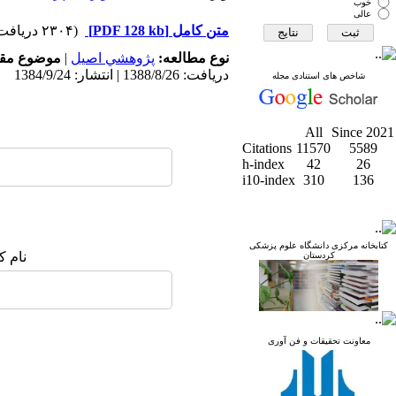
خوب
عالی
متن کامل
[PDF 128 kb]
(۲۳۰۴ دریافت)
نوع مطالعه:
پژوهشي اصیل
|
موضوع مقا
دریافت: 1388/8/26 | انتشار: 1384/9/24
شاخص های استنادی مجله
All
Since 2021
Citations
11570
5589
h-index
42
26
i10-index
310
136
کتابخانه مرکزی دانشگاه علوم پزشکی
نام ک
کردستان
معاونت تحقیقات و فن آوری