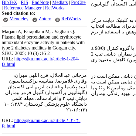
BibTeX
|
RIS
|
EndNote
|
Medlars
|
ProCite
نتی اکسیدان گلوتاتیون
|
Reference Manager
|
RefWorks
Send citation to:
Mendeley
Zotero
RefWorks
وع موردی- شاهدی و روش نمونه‌گیری تصادفی بوده و از 38 بیمار دیابتی تیپ 2 که به کلینیک دیابت مرکز
مسان شده‌اند برای مطالعه انتخاب
Marjani A, Farajollahi M, . Vaghari Q.
رفت و دادههای پژوهش با استفاده از نرم
Plasma lipid peroxidation and erythrocyte
antioxidant enzyme activity in patients with
type 2 diabetes mellitus in Gorgan city.
سطح پلاسمایی مالون دی آلدئید بیماران دیابتی تیپ 2 (80/0 ± 27/6 نانومول در میلی‌لیتر) در مقایسه با گروه کنترل (98/0 ±
SJKU 2005; 10 (3) :16-21
56/3 نانومول در میلی‌لیتر) افزایش معنی‌داری نشان داده است. فعالیت آنزیم گلوتاتیون پراکسیداز گلبول قرمز بیماران دیابتی تیپ 2
URL:
http://sjku.muk.ac.ir/article-1-204-
 کنترل (85/74 ± 84/1247 واحد در گرم هموگلوبین) کاهش معنی‌داری
fa.html
مرجانی عبدالجلال، فرج اللهی مهران،
ان دیابتی ممکن است در
وقاری غلامرضا. مقایسه پراکسیداسیون
ن دیابتی ممکن است به
لیپید پلاسما و فعالیت آنزیم آنتی اکسیدان
آنتی‌اکسیدانهای بیشتری نیاز داشته باشند. استفاده از مکمل‌های دارویی و غیر دارویی مهار کننده رادیکالهای آزاد مثل ویتامین E و C و یا
(گلوتاتیون پراکسیداز) گلبول قرمز بیماران
 بهبود زندگی بیماران
دیابتی تیپ ۲ و افراد سالم. مجله علمي
دانشگاه علوم پزشكي كردستان. ۱۳۸۴; ۱۰
(۳) :۱۶-۲۱
URL:
http://sjku.muk.ac.ir/article-۱-۲۰۴-
fa.html