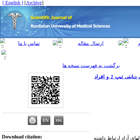
[ English ]
]
Archive
[
برگشت به فهرست نسخه ها
مقایسه پراکسیداسیون لیپید پلاسما و فعالیت آنزیم آنتی اکسیدان (گلوتاتیون پراکسیداز) گلبول قرمز بیماران دیابتی تیپ 2 و افراد
Download citation:
های آزاد ارتباط داشته