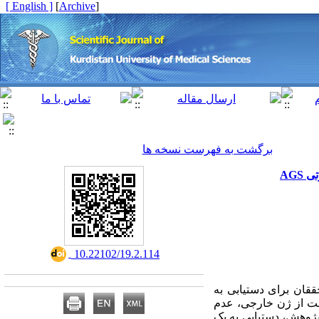
[ English ]
]
Archive
[
برگشت به فهرست نسخه ها
‎ 10.22102/19.2.114
قان برای دستیابی به
اظت از ژن خارجی، عدم
پژوهش، دستیابی به یک