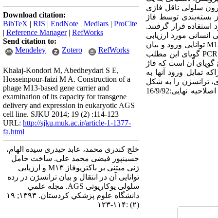
رون سلولی ناقل فاژی
Download citation:
اژمیدی pCMV-Script Ex بدست آمد و پس از بسته‌بندی توسط فاژ
BibTeX
|
RIS
|
EndNote
|
Medlars
|
ProCite
M13  حاصل شدند. ذرات فاژی حاصل جهت آلوده‌سازی رده سلولی انسانی AGS مورد استفاده قرار گرفتند.
|
Reference Manager
|
RefWorks
لورسانس میزان ورود ذرات فاژی M13-GFP به رده سلولی انسانی مورد ارزیابی
Send citation to:
قرار گرفت. یافته‌ها: بررسی سلول‌های تیمار شده با میکروسکوپ فلورسانس نشان داد که ذرات فاژی M13-GFP توانایی ورود و بیان
Mendeley
Zotero
RefWorks
ترانسژن در سلول‌های یوکاریوتی را دارند با این وجود کارآیی انتقال بسیار ناچیز است. همچنین نتایج حاصل از PCR گویای این مطلب
یری: نتایج گویای آن است که فاژ
Khalaj-Kondori M, Abedheydari S E,
ه تمایل ورود آنها به
Hosseinpour-faizi M A. Construction of a
ی، ترانسژن را به شکل
phage M13-based gene carrier and
مؤثری به سلول هدف منتقل کرد. واژه‌های کلیدی: ژن‌درمانی، انتقال ژن، فاژ M13. وصول مقاله:7/7/92 اصلاحیه نهایی:16/9/92
examination of its capacity for transgene
delivery and expression in eukaryotic AGS
cell line. SJKU 2014; 19 (2) :114-123
URL:
http://sjku.muk.ac.ir/article-1-1377-
fa.html
خلج کندری محمد، عابد حیدری سیده الهام،
حسینپور فیضی محمد علی. ساخت حامل
‌ژنی مبتنی بر باکتریوفاژ M۱۳ و ارزیابی
توانایی آن در انتقال و بیان ترانسژن در رده
سلولی یوکاریوتی AGS. مجله علمي
دانشگاه علوم پزشكي كردستان. ۱۳۹۳; ۱۹
(۲) :۱۱۴-۱۲۳