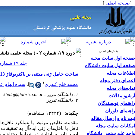
[
صفحه اصلی
]
بخش‌های اصلی
دوره ۱۹، شماره ۲ - ( مجله علمی دانشگاه علوم پزشکی کردستان ۱۳۹۳ )
صفحه اول سایت مجله
جلد ۱۹ شماره ۲ صفحات ۱۲۳-۱۱۴
صفحه اول سایت دانشگاه
اطلاعات مجله
ساخت حامل ‌ژنی مبتنی بر باکتریوفاژ M13 و ارزیابی توانایی آن در انتقال و بیان ترانسژن در رده سلولی یوکاریوتی AGS
اعضای دفتر مجله
۱
محمد خلج کندری
،
سیده الهام ع
نمایه‌های مجله
۱- دانشگاه تبریز ،
khalaj@tabrizu.ac.ir
آرشیو مقالات
۲- دانشگاه تبریز
راهنمای نویسندگان
راهنمای داوران
چکیده:
(۱۲۴۲۴ مشاهده)
ثبت نام و ارسال مقاله
مقدمه: نقایص مرتبط با عملکرد ناقل‌ه
امکانات سایت مجله
ناقل یا ناقل‌های ژنی ایده‌آل به تحقیق
واحد علم سنجی دانشگاه
ایمنی‌زایی و پایداری در شرایط مختلف، 