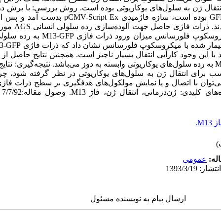
انتقال ژن به سلول‌های یوکاریوتی بوده است. روش بررسی: با برش د
Lambda-Zap CMV XR که دارای ژن GFP بوده است، سازه ف
کمکی، ذرات فاژی GFP
در نهایت به کمک روش‌های PCR و میکروسکوپ ف
است که میزان ورود حامل ژنی M13-GFP به رده سلول‌های یوکاریوتی وابسته به دوز می‌باشد. نتیجه‌گ
اسب برای انتقال ژن به سلول‌های یوکاریوتی در نظر گرفته شود، چراک
‌توان با اتصال و یا نمایش مولکول‌های هدفگیری بر سطح ذرات فاژ
 M13.
له:
عمومى
ارسال پیام به نویسنده مسئول