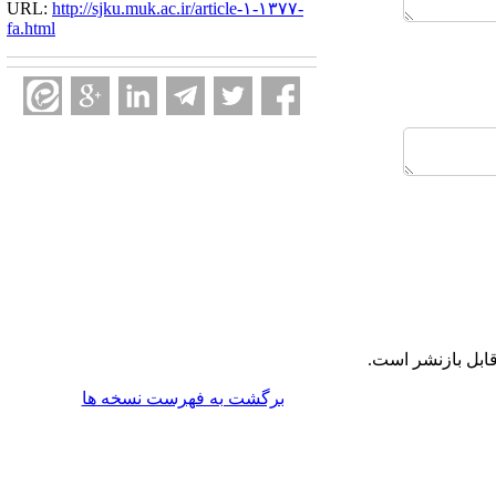
URL:
http://sjku.muk.ac.ir/article-۱-۱۳۷۷-
fa.html
ابل بازنشر است.
برگشت به فهرست نسخه ها