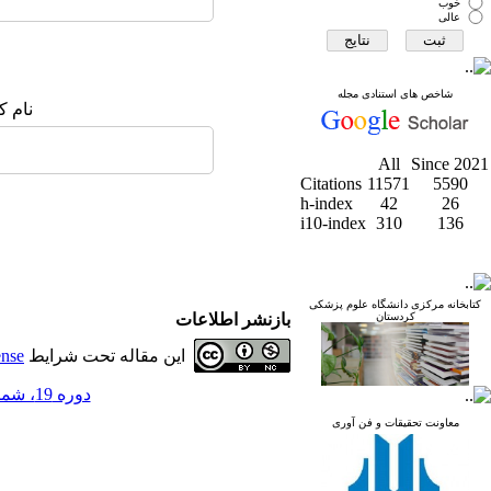
خوب
عالی
شاخص های استنادی مجله
نام ک
All
Since 2021
Citations
11571
5590
h-index
42
26
i10-index
310
136
کتابخانه مرکزی دانشگاه علوم پزشکی
کردستان
بازنشر اطلاعات
این مقاله تحت شرایط
ense
دوره 19، شماره 2 - ( مجله علمی دانشگاه علوم پزشکی کردستان 1393 )
معاونت تحقیقات و فن آوری