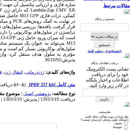
سازه فاژی و ارزیابی پتانسیل آن جهت 
مقالات مرتبط
جستجو در پایگاه
M13 می‌تواند به عنوان یک سیستم من
سلول‌های یوکاریوتی بسیار کم است و می
جستجوی پیشرفته
پذیرش:30/10/92
دریافت اطلاعات پایگاه
نشانی پست الکترونیک
واژه‌های کلیدی:
ژن‌درمانی
،
انتقال ژن
،
فاژ
خود را برای دریافت
اطلاعات و اخبار پایگاه،
متن کامل
[PDF 257 kb]
(۵۶۰۵ دریافت)
در کادر زیر وارد کنید.
نوع مطالعه:
پژوهشي اصیل
|
موضوع مقا
دریافت: 1393/3/19 | پذیرش: 1393/3/19 | انتشار: 1393/3/19
نظرسنجی
نظر شما در مورد مقالات مجله علمی
دانشگاه علوم پزشکی کردستان چیست؟
ضعیف
متوسط