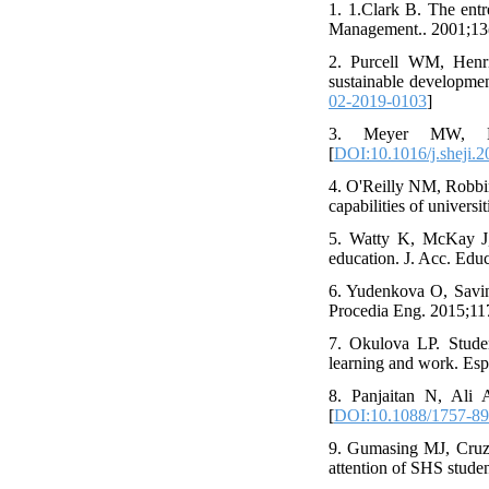
1. 1.Clark B. The entr
Management.. 2001;13
2. Purcell WM, Henrik
sustainable development
02-2019-0103
]
3. Meyer MW, Nor
[
DOI:10.1016/j.sheji.
4. O'Reilly NM, Robbins
capabilities of universi
5. Watty K, McKay J, 
education. J. Acc. Educ
6. Yudenkova O, Savina
Procedia Eng. 2015;117
7. Okulova LP. Studen
learning and work. Esp
8. Panjaitan N, Ali 
[
DOI:10.1088/1757-89
9. Gumasing MJ, Cruz 
attention of SHS studen