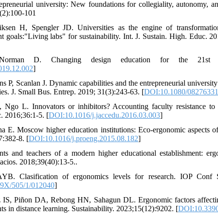
epreneurial university: New foundations for collegiality, autonomy,
(2):100-101
sen H, Spengler JD. Universities as the engine of transformationa
 goals:"Living labs" for sustainability. Int. J. Sustain. High. Educ. 2
man D. Changing design education for the 21st cent
2019.12.002
]
 P, Scanlan J. Dynamic capabilities and the entrepreneurial university
ties. J. Small Bus. Entrep. 2019; 31(3):243-63. [
DOI:10.1080/08276331
Ngo L. Innovators or inhibitors? Accounting faculty resistance to 
. 2016;36:1-5. [
DOI:10.1016/j.jaccedu.2016.03.003
]
 E. Moscow higher education institutions: Eco-ergonomic aspects of 
:382-8. [
DOI:10.1016/j.proeng.2015.08.182
]
ts and teachers of a modern higher educational establishment: ergo
acios. 2018;39(40):13-5..
AYB. Clasification of ergonomics levels for research. IOP Conf
9X/505/1/012040
]
IS, Piñon DA, Rebong HN, Sahagun DL. Ergonomic factors affecting
ts in distance learning. Sustainability. 2023;15(12):9202. [
DOI:10.339