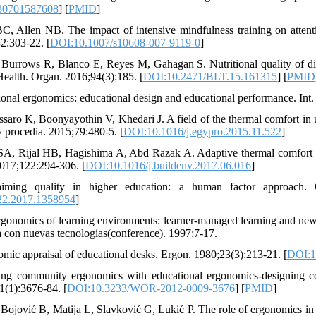
30701587608
] [
PMID
]
 Allen NB. The impact of intensive mindfulness training on attention
2:303-22. [
DOI:10.1007/s10608-007-9119-0
]
 Burrows R, Blanco E, Reyes M, Gahagan S. Nutritional quality of d
Health. Organ. 2016;94(3):185. [
DOI:10.2471/BLT.15.161315
] [
PMID
tional ergonomics: educational design and educational performance. Int
aro K, Boonyayothin V, Khedari J. A field of the thermal comfort in un
 procedia. 2015;79:480-5. [
DOI:10.1016/j.egypro.2015.11.522
]
SA, Rijal HB, Hagishima A, Abd Razak A. Adaptive thermal comfort i
2017;122:294-306. [
DOI:10.1016/j.buildenv.2017.06.016
]
ming quality in higher education: a human factor approach. 
22.2017.1358954
]
gonomics of learning environments: learner-managed learning and new
a con nuevas tecnologias(conference). 1997:7-17.
mic appraisal of educational desks. Ergon. 1980;23(3):213-21. [
DOI:1
ting community ergonomics with educational ergonomics-designing 
1(1):3676-84. [
DOI:10.3233/WOR-2012-0009-3676
] [
PMID
]
 Bojović B, Matija L, Slavković G, Lukić P. The role of ergonomics in 