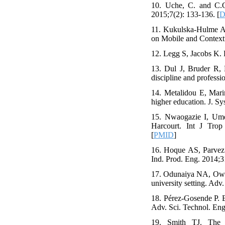
10. Uche, C. and C.O
2015;7(2): 133-136. [
D
11. Kukulska-Hulme A.
on Mobile and Context
12. Legg S, Jacobs K. 
13. Dul J, Bruder R, 
discipline and professi
14. Metalidou E, Mari
higher education. J. Sy
15. Nwaogazie I, Ume
Harcourt. Int J Trop 
[
PMID
]
16. Hoque AS, Parvez 
Ind. Prod. Eng. 2014;3
17. Odunaiya NA, Owonu
university setting. Adv
18. Pérez-Gosende P. E
Adv. Sci. Technol. Eng
19. Smith TJ. The e