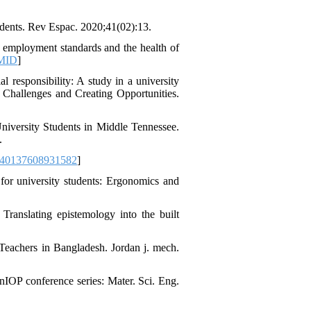
dents. Rev Espac. 2020;41(02):13.
l employment standards and the health of
MID
]
responsibility: A study in a university
g Challenges and Creating Opportunities.
versity Students in Middle Tennessee.
.
140137608931582
]
r university students: Ergonomics and
anslating epistemology into the built
eachers in Bangladesh. Jordan j. mech.
nIOP conference series: Mater. Sci. Eng.