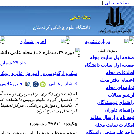
]
صفحه اصلی
[
بخش‌های اصلی
دوره ۲۹، شماره ۶ - ( مجله علمی دانشگاه علوم پزشکی کردستان ۱۴۰۳ )
صفحه اول سایت مجله
جلد ۲۹ شماره ۶ صفحات ۱۲۴-۱۰۵
صفحه اول سایت دانشگاه
اطلاعات مجله
میکرو ارگونومی در آموزش عالی: رویکر
اعضای دفتر مجله
۱
خلیل غلامی
،
فرشاد ارغوانی
نمایه‌های مجله
۱- دانشجوی دکتری برنامه‌ریزی توسعه آموزش عالی، دانشگاه کردستان، سنندج، ایران ،
آرشیو مقالات
۲- دانشیار گروه علوم تربیتی دانشکده علوم انسانی و اجتماعی دانشگاه کردستان، سنندج، ایران
راهنمای نویسندگان
دانشیار آموزش پزشکی، مرکز تحقیقات 
راهنمای داوران
کردستان سنندج ایران
ثبت نام و ارسال مقاله
چکیده:
(۴۷۴۱ مشاهده)
امکانات سایت مجله
واحد علم سنجی دانشگاه
زمینه و هدف:
هدف از این پژوهش شناسای