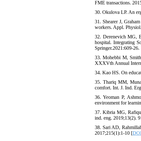
FME transactions. 2015
30. Okulova LP. An er
31. Shearer J, Graham 
workers. Appl. Physiol
32. Derenevich MG, Bi
hospital. Integrating 
Springer.2021:609-26. 
33. Mohebbi M, Smith
XXXVth Annual Interna
34. Kao HS. On educat
35. Thariq MM, Munasi
comfort. Int. J. Ind. E
36. Yeoman P, Ashmore
environment for learnin
37. Kibria MG, Rafiqu
ind. eng. 2019;13(2). 
38. Sari AD, Rahmillah
2017;215(1):1-10 [
DOI