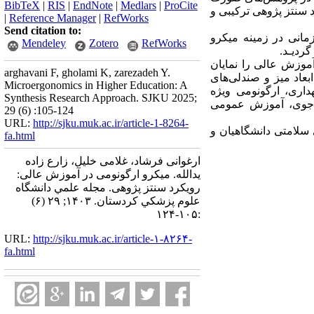
BibTeX
|
RIS
|
EndNote
|
Medlars
|
ProCite
د سنتز پژوهی ترکیبی و
|
Reference Manager
|
RefWorks
Send citation to:
 نظر گرفتن محدوده زمانی در زمینه میکرو
Mendeley
Zotero
RefWorks
موزش عالی را نمایان
arghavani F, gholami K, zarezadeh Y.
بعاد میز و صندلی‌های
Microergonomics in Higher Education: A
داری، ارگونومی ویژه
Synthesis Research Approach. SJKU 2025;
یط جوی، آموزش عمومی
29 (6) :105-124
URL:
http://sjku.muk.ac.ir/article-1-8264-
 سلامتی دانشگاهیان و
fa.html
ارغوانی فرشاد، غلامی خلیل، زارع زاده
یدالله. میکرو ارگونومی در آموزش عالی:
رویکرد سنتز پژوهی. مجله علمي دانشگاه
علوم پزشكي كردستان. ۱۴۰۳; ۲۹ (۶)
:۱۰۵-۱۲۴
URL:
http://sjku.muk.ac.ir/article-۱-۸۲۶۴-
fa.html