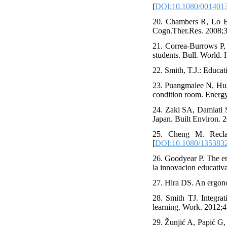
[
DOI:10.1080/001401
20. Chambers R, Lo BC,
Cogn.Ther.Res. 2008;3
21. Correa-Burrows P,
students. Bull. World. 
22. Smith, T.J.: Educa
23. Puangmalee N, Huss
condition room. Energy
24. Zaki SA, Damiati 
Japan. Built Environ. 
25. Cheng M. Reclai
[
DOI:10.1080/135383
26. Goodyear P. The er
la innovacion educativ
27. Hira DS. An ergono
28. Smith TJ. Integra
learning. Work. 2012;4
29. Žunjić A, Papić G,