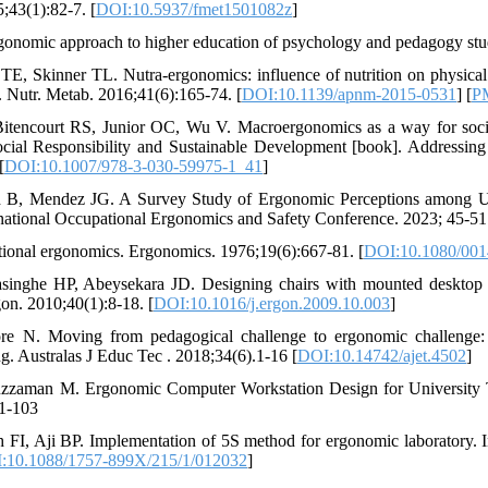
;43(1):82-7. [
DOI:10.5937/fmet1501082z
]
gonomic approach to higher education of psychology and pedagogy stu
TE, Skinner TL. Nutra-ergonomics: influence of nutrition on physica
. Nutr. Metab. 2016;41(6):165-74. [
DOI:10.1139/apnm-2015-0531
] [
P
tencourt RS, Junior OC, Wu V. Macroergonomics as a way for social 
Social Responsibility and Sustainable Development [book]. Addressin
[
DOI:10.1007/978-3-030-59975-1_41
]
 B, Mendez JG. A Survey Study of Ergonomic Perceptions among Uni
tional Occupational Ergonomics and Safety Conference. 2023; 45-51
ional ergonomics. Ergonomics. 1976;19(6):667-81. [
DOI:10.1080/00
nghe HP, Abeysekara JD. Designing chairs with mounted desktop fo
rgon. 2010;40(1):8-18. [
DOI:10.1016/j.ergon.2009.10.003
]
 N. Moving from pedagogical challenge to ergonomic challenge: Tr
g. Australas J Educ Tec . 2018;34(6).1-16 [
DOI:10.14742/ajet.4502
]
zzaman M. Ergonomic Computer Workstation Design for University T
91-103
 FI, Aji BP. Implementation of 5S method for ergonomic laboratory. I
:10.1088/1757-899X/215/1/012032
]