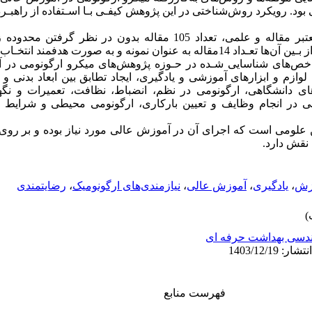
بود. رویکرد روش‌شناختی در این پژوهش کیفـی بـا اسـتفاده از راهبـر
با رجوع به پایگاه‌های معتبر مقاله و علمی، تعداد 105 مقاله بدون در
نه و به صورت هدفمند انتخـاب گردیـد
اخص‌های شناسایی شـده در حـوزه پژوهش‌های میکرو ارگونومی در آ
زم و ابزارهای آموزشی و یادگیری، ایجاد تطابق بین ابعاد بدنی و ا
ی دانشگاهی، ارگونومی در نظم، انضباط، نظافت، تعمیرات و نگه
نومی در انجام وظایف و تعیین بارکاری، ارگونومی محیطی و شرا
 علومی است که اجرای آن در آموزش عالی مورد نیاز بوده و بر روی
ی نقش دارد
رضایتمندی
،
نیازمندی‌های ارگونومیک
،
آموزش عالی
،
یادگیری
،
وزش
دسی بهداشت حرفه ای
فهرست منابع