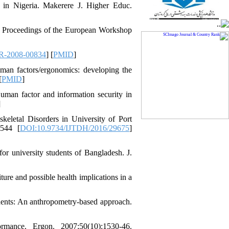
 in Nigeria. Makerere J. Higher Educ.
g. Proceedings of the European Workshop
R-2008-00834
] [
PMID
]
man factors/ergonomics: developing the
[
PMID
]
man factor and information security in
]
letal Disorders in University of Port
7544 [
DOI:10.9734/IJTDH/2016/29675
]
r university students of Bangladesh. J.
e and possible health implications in a
udents: An anthropometry-based approach.
rmance. Ergon. 2007;50(10):1530-46.