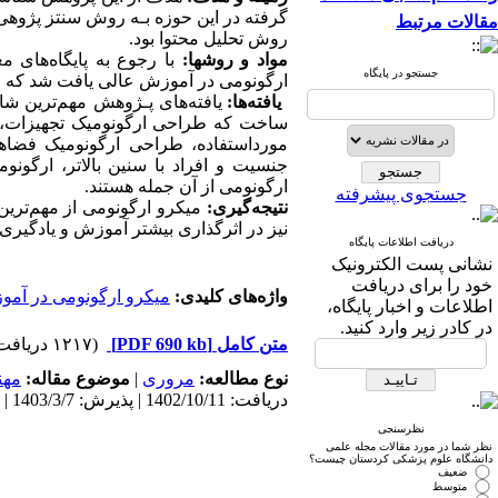
گرفته در این حوزه بـه روش سنتز پژوهی 
مقالات مرتبط
روش تحلیل محتوا بود.
مواد و روش­ها:
جستجو در پایگاه
ارگونومی در آموزش عالی یافت شد که از بـین آن‌ها تعـداد 14مقاله به عنوان نمو.
یافته‌ها:
یافته‌های پـژوهش مهم‌ترین ش
ساخت که طراحی ارگونومیک تجهیزات، لوا
مورداستفاده، طراحی ارگونومیک فضاها
جنسیت و افراد با سنین بالاتر، ارگو
ارگونومی از آن جمله هستند.
جستجوی پیشرفته
نتیجه‌گیری:
میکرو ارگونومی از مهم‌ترین
نیز در اثرگذاری بیشتر آموزش و یادگیر.
دریافت اطلاعات پایگاه
نشانی پست الکترونیک
خود را برای دریافت
واژه‌های کلیدی:
میکرو ارگونومی در آم
اطلاعات و اخبار پایگاه،
در کادر زیر وارد کنید.
(۱۲۱۷ دریافت)
[PDF 690 kb]
متن کامل
مهن
موضوع مقاله:
|
مروری
نوع مطالعه:
دریافت: 1402/10/11 | پذیرش: 1403/3/7 | انتشار: 1403/12/19
نظرسنجی
نظر شما در مورد مقالات مجله علمی
دانشگاه علوم پزشکی کردستان چیست؟
ضعیف
متوسط