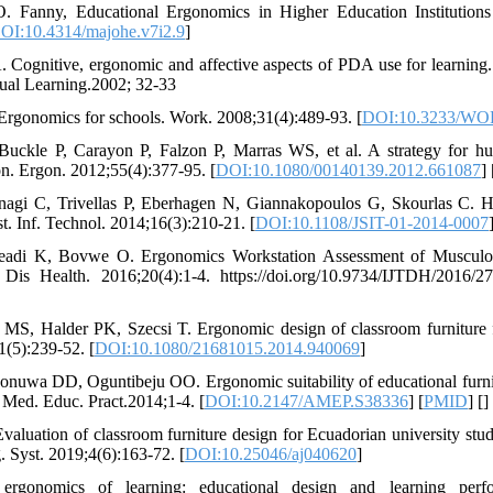
. Fanny, Educational Ergonomics in Higher Education Institutions
OI:10.4314/majohe.v7i2.9
]
 Cognitive, ergonomic and affective aspects of PDA use for learnin
ual Learning.2002; 32-33
Ergonomics for schools. Work. 2008;31(4):489-93. [
DOI:10.3233/WO
Buckle P, Carayon P, Falzon P, Marras WS, et al. A strategy for hu
on. Ergon. 2012;55(4):377-95. [
DOI:10.1080/00140139.2012.661087
] 
nagi C, Trivellas P, Eberhagen N, Giannakopoulos G, Skourlas C. Hu
st. Inf. Technol. 2014;16(3):210-21. [
DOI:10.1108/JSIT-01-2014-0007
adi K, Bovwe O. Ergonomics Workstation Assessment of Musculoske
Dis Health. 2016;20(4):1-4. https://doi.org/10.9734/IJTDH/2016/2
MS, Halder PK, Szecsi T. Ergonomic design of classroom furniture fo
1(5):239-52. [
DOI:10.1080/21681015.2014.940069
]
wa DD, Oguntibeju OO. Ergonomic suitability of educational furnitur
. Med. Educ. Pract.2014;1-4. [
DOI:10.2147/AMEP.S38336
] [
PMID
] [
]
valuation of classroom furniture design for Ecuadorian university st
. Syst. 2019;4(6):163-72. [
DOI:10.25046/aj040620
]
rgonomics of learning: educational design and learning perfo