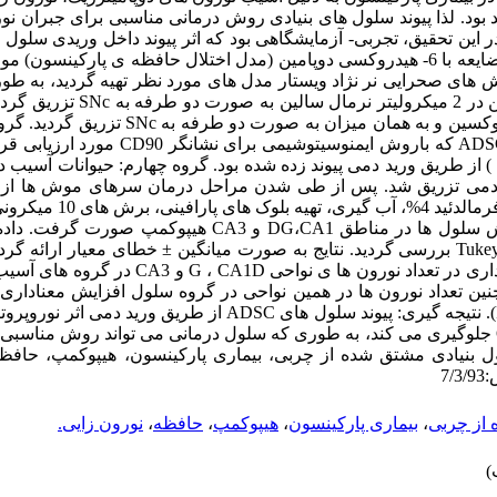
هد بود. لذا پیوند سلول های بنیادی روش درمانی مناسبی برای جبران ن
ین تحقیق، تجربی- آزمایشگاهی بود که اثر پیوند داخل وریدی سلول 
از چربی بر نورون زایی هیپوکمپ بعد از ضایعه با 6- هیدروکسی دوپامین (مدل اختلال حافظه ی 
یق دو طرفه 6-OHDA در SNc موش های صحرایی نر نژاد ویستار مدل های مورد نظر تهیه گردید
آسیب به میزان 6 میکروگرم نوروتوکسین در 
گروه شم که نرمال سالین به جای نوروتوکسین و به همان
دمی تزریق شد. پس از طی شدن مراحل درمان سرهای موش ها از ب
خارج گردیدند، پس از فیکساسیون با
کرزیل ویوله رنگ آمیزی شدند و شمارش سلول ها در مناطق DG،CA1 و CA3
در نظر گرفته شد. یافته ها: کاهش معنا داری در تعداد نو
 شم مشاهده شد)001/0>P.( همچنین تعداد نورون ها در همین نواحی در گروه سلول افزایش مع
محیط کشت و آسیب نشان داد (001/0>P). نتیجه گیری: پیوند سلول های ADSC ا
و از مرگ نورون ها در اثر القاء 6-OHDA جلوگیری می کند، به طوری که سلول درمانی می تواند روش
ول بنیادی مشتق شده از چربی، بیماری پارکینسون، هیپوکمپ، حافظ
 از چربی
،
بیماری پارکینسون
،
هیپوکمپ
،
حافظه
،
نورون زایی.