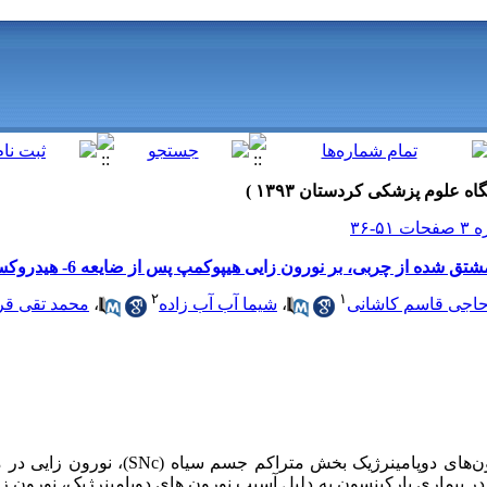
ه از چربی، بر نورون زایی هیپوکمپ پس از ضایعه 6- هیدروکسی دوپامین
۲
۱
حاجی قاسم کاشانی
،
شیما آب آب زاده
،
محمد تقی قرب
زمینه و هدف: دوپامین آزاد شده از نورون‌های دوپامینرژ