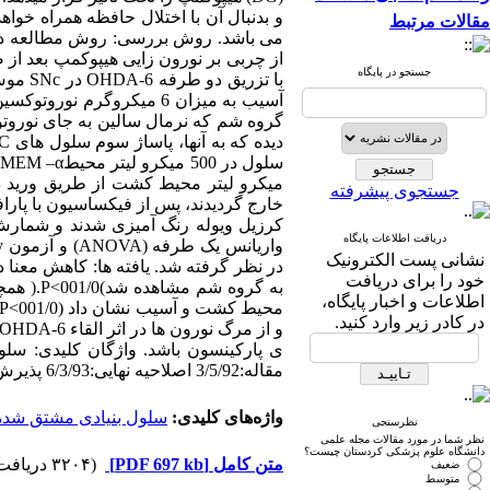
و بدنبال آن با اختلال حافظه همراه خوا
مقالات مرتبط
می باشد. روش بررسی: روش مطالعه در ا
جستجو در پایگاه
با تزر
میکرو لیتر محیط کشت از طریق ورید 
جستجوی پیشرفته
دریافت اطلاعات پایگاه
نشانی پست الکترونیک
خود را برای دریافت
به گروه
اطلاعات و اخبار پایگاه،
در کادر زیر وارد کنید.
ی پارکینسون باشد. واژگان کلیدی: سل
مقاله:3/5/92 اصلاحیه نهایی:6/3/93 پذیرش:7/3/93
واژه‌های کلیدی:
سلول بنیادی مشتق شده
نظرسنجی
نظر شما در مورد مقالات مجله علمی
دانشگاه علوم پزشکی کردستان چیست؟
متن کامل
[PDF 697 kb]
(۳۲۰۴ دریافت)
ضعیف
متوسط