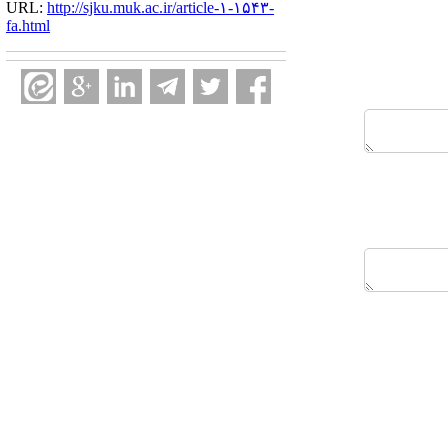
URL:
http://sjku.muk.ac.ir/article-۱-۱۵۴۳-
fa.html