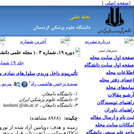
[
صفحه اصلی
]
بخش‌های اصلی
دوره ۱۹، شماره ۳ - ( مجله علمی دانشگاه علوم پزشکی کردستان ۱۳۹۳ )
صفحه اول سایت مجله
جلد ۱۹ شماره ۳ صفحات ۵۱-۳۶
صفحه اول سایت دانشگاه
اطلاعات مجله
تأثیرپیوند داخل وریدی سلول‌های بنیادی مشتق شد
اعضای دفتر مجله
۱
سیده نرجس هاشمی راد
،
مریم 
نمایه‌های مجله
۱- دانشگاه دامغان
آرشیو مقالات
۲- دانشگاه علوم پزشکی ایران
راهنمای نویسندگان
۳- دانشگاه دامغان ،
kashani @du.ac.ir
راهنمای داوران
ثبت نام و ارسال مقاله
چکیده:
(۸۹۶۸ مشاهده)
امکانات سایت مجله
واحد علم سنجی دانشگاه