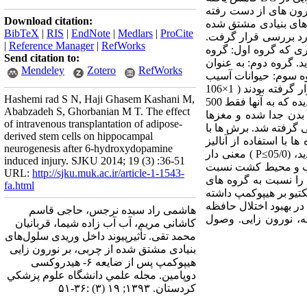
ورون های از دست رفته
Download citation:
های بنیادی مشتق شده
BibTeX
|
RIS
|
EndNote
|
Medlars
|
ProCite
پارکینسون) مورد بررسی قرار گرفت.
|
Reference Manager
|
RefWorks
، به طوری که گروه اول: گروه
Send citation to:
2 میکرولیتر نرمال سالین به صورت دو طرفه به SNc تزریق گردید. گروه دوم: به عنوان
Mendeley
Zotero
RefWorks
 میزان به صورت دو طرفه به SNc تزریق گردید. گروه سوم: حیوانات آسیب
دیده که به آنها، پاساژ سوم سلول های ADSC که با‌روش ایمنوسیتوشیمی برای نشانگر CD90 مورد ارزیابی قرار گرفته بودند ( 1×106
Hashemi rad S N, Haji Ghasem Kashani M,
سلول در 500 میکرو لیتر محیطMEM –α ) از طریق ورید دمی پیوند زده شده بود. گروه چهارم: حیوانات آسیب دیده که به آنها فقط 500
Ababzadeh S, Ghorbanian M T. The effect
دن جدا شده و مغزها
of intravenous transplantation of adipose-
 پارافرمالدئید 4%، آب گیری، تهیه بلوک های پارافینی، برش های 10 میکرونی گرفته شد. برش ها با
derived stem cells on hippocampal
 هیپوکمپ صورت گرفت. داده ها با استفاده از آنالیز
neurogenesis after 6-hydroxydopamine
واریانس یک طرفه (ANOVA) و آزمون Tukey بررسی گردید. نتایج به صورت میانگین ± خطای معیار ارائه گردید، (05/0≥P ) معنی دار
induced injury. SJKU 2014; 19 (3) :36-51
رون ها ی نواحی D‏G ، CA1 و CA3 در گروه های آسیب و محیط کشت نسبت
URL:
http://sjku.muk.ac.ir/article-1-1543-
ناداری را نسبت به گروه های
fa.html
ز طریق ورید دمی اثر نوروپروتکتیو بر هیپوکمپ داشته
 مناسبی در بهبود اختلال حافظه
هاشمی راد سیده نرجس، حاجی قاسم
ه، نورون زایی. وصول
کاشانی مریم، آب آب زاده شیما، قربانیان
محمد تقی. تأثیرپیوند داخل وریدی سلول‌های
بنیادی مشتق شده از چربی، بر نورون زایی
هیپوکمپ پس از ضایعه ۶- هیدروکسی
دوپامین. مجله علمي دانشگاه علوم پزشكي
كردستان. ۱۳۹۳; ۱۹ (۳) :۳۶-۵۱