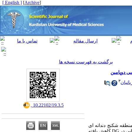
[ English ]
]
Archive
[
برگشت به فهرست نسخه ها
۳
انیان
‎ 10.22102/19.3.5
یک بخش متراکم جسم سیاه (SNc)، نورون زایی در منطقه شکنج دندانه ای
(DG) هیپوکمپ را تحت تاثیر قرار میدهد. در بیماری پارکینسون به دلیل آسیب نورون های دوپامینرژیک، نورون زایی در DG کاهش یافته