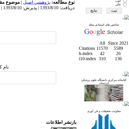
خوب
نوع مطالعه:
پژوهشي اصیل
|
موضوع مقا
عالی
دریافت: 1393/8/10 | پذیرش: 1393/8/10 | انتشار: 1393/8/10
شاخص های استنادی مجله
All
Since 2021
Citations
11570
5589
h-index
42
26
i10-index
310
136
نام ک
کتابخانه مرکزی دانشگاه علوم پزشکی
کردستان
معاونت تحقیقات و فن آوری
بازنشر اطلاعات