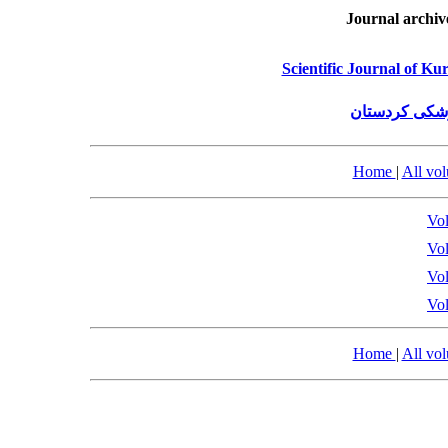
Journal archiv
Scientific Journal of Ku
زشکی کردستان
Home
|
All vo
Vol
Vol
Vol
Vol
Home
|
All vo