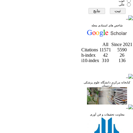
خوب
عالی
شاخص های استنادی مجله
All
Since 2021
Citations
11571
5590
h-index
42
26
i10-index
310
136
کتابخانه مرکزی دانشگاه علوم پزشکی
کردستان
معاونت تحقیقات و فن آوری