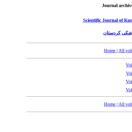
Journal archiv
Scientific Journal of Ku
زشکی کردستان
Home
|
All vo
Vol
Vol
Vol
Vol
Home
|
All vo