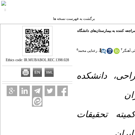
برگشت به فهرست نسخه ها
جعه کننده به بیمارستان‌های دانشگاه
۵
۴
رعنایی محمد
،
ی آهنگر
Ethics code: IR.MUBABOL.REC.1398.028
۱- ، دانشکده
ان
۲-  تحقیقات
ایران