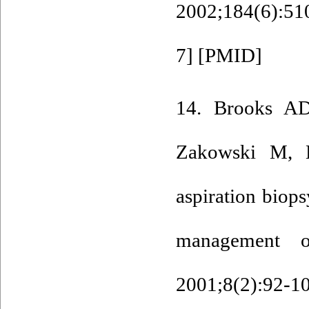
2002;184(6):51
7
] [
PMID
]
14. Brooks A
Zakowski M, B
aspiration biops
management o
2001;8(2):92