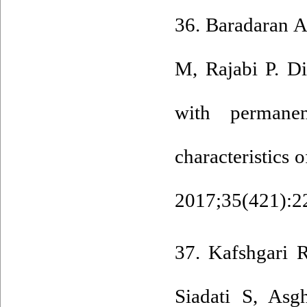
36. Baradaran 
M, Rajabi P. Di
with permanen
characteristics
2017;35(421):2
37. Kafshgari 
Siadati S, Asg