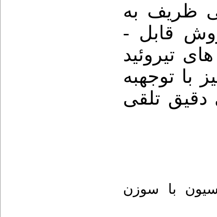
ی ظریف به
 روش قابل
ای تیروئید
با توجه­به
 دقیق تلقی
سیون با سوزن