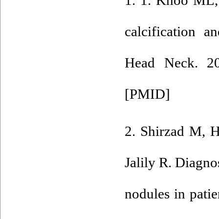
1. 1. Khoo ML, 
calcification a
Head Neck. 20
[
PMID
]
2. Shirzad M, H
Jalily R. Diagno
nodules in patie