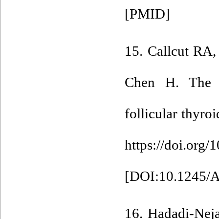
[
PMID
]
15. Callcut RA
Chen H. The ut
follicular thyro
https://doi.org
[
DOI:10.1245/A
16. Hadadi-Neja