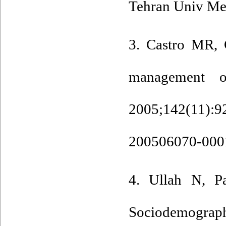
Tehran Univ Med
3. Castro MR, 
management o
2005;142(11):
200506070-000
4. Ullah N, P
Sociodemographi