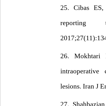
25. Cibas ES,
reporting t
2017;27(11):134
26. Mokhtari 
intraoperative
lesions. Iran J 
27. Shahbazian