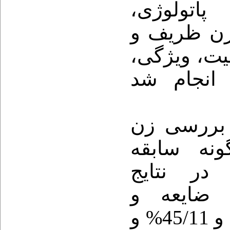
لوژی
ن ظریف
و
، ت، ویژگی
انجام شد
ن بررسی زن
(68/66%) قه
داشتند. در نتایج
 ضایعه و
بدخیمی ضایعه به ترتیب؛ 54/88% و 45/11% و