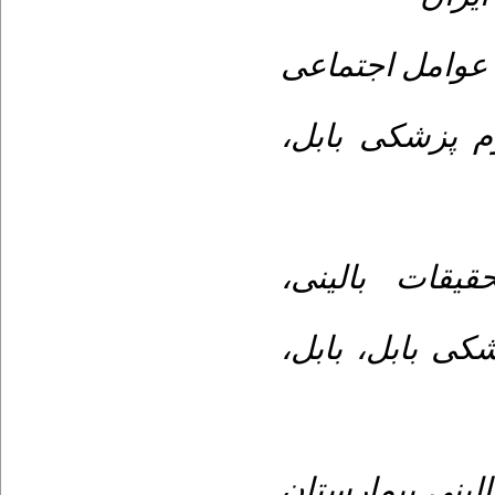
۳- وامل اجتماعی
وم پزشکی بابل
۴- ات بالینی
شکی بابل، بابل
۵- نی بیمارستان