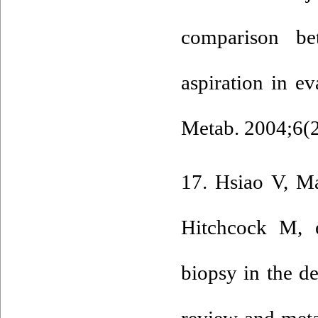
comparison be
aspiration in e
Metab. 2004;6(2
17. Hsiao V, M
Hitchcock M, e
biopsy in the d