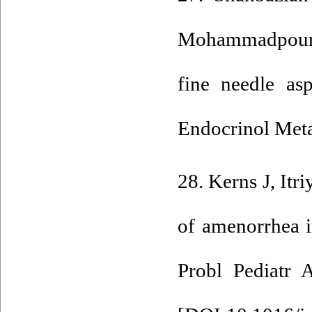
Mohammadpour M
fine needle as
Endocrinol Meta
28. Kerns J, It
of amenorrhea 
Probl Pediatr 