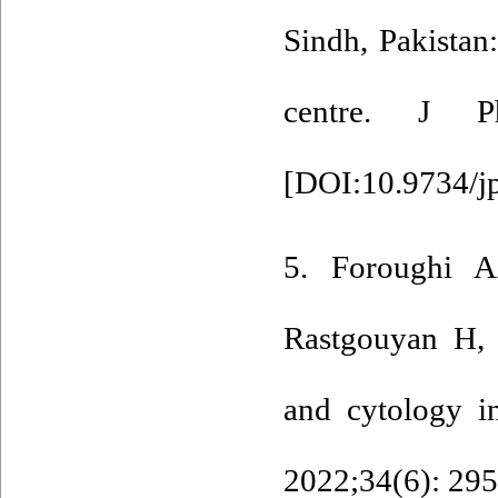
Sindh, Pakistan:
centre. J P
[
DOI:10.9734/j
5. Foroughi 
Rastgouyan H,
and cytology in
2022;34(6): 295