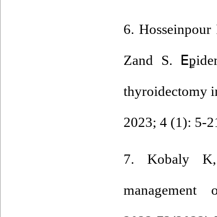
6. Hosseinpour 
Zand S. Eٍpidem
thyroidectomy in
2023; 4 (1): 5-2
7. Kobaly K
management 