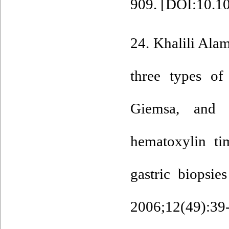
909. [
DOI:10.10
24. Khalili Ala
three types of
Giemsa, and 
hematoxylin ti
gastric biopsie
2006;12(49):39