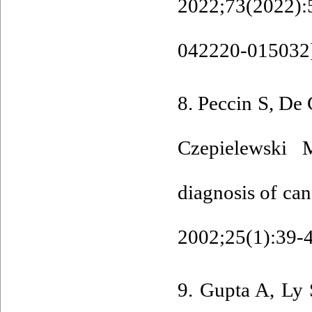
2022;73(202
042220-015032
8. Peccin S, De 
Czepielewski M
diagnosis of can
2002;25(1):39-4
9. Gupta A, Ly