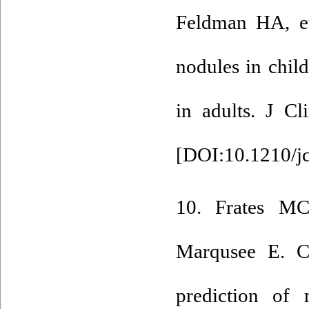
Feldman HA, et
nodules in chil
in adults. J C
[
DOI:10.1210/j
10. Frates M
Marqusee E. C
prediction of