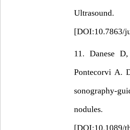
Ultrasou
[
DOI:10.7863/j
11. Danese D, 
Pontecorvi A. D
sonography-guid
nodules. 
[
DOI:10.1089/t