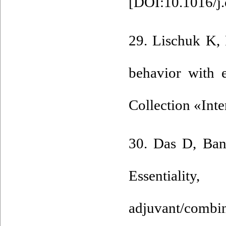
[
DOI:10.1016/j
29. Lischuk K, 
behavior with e
Collection «Int
30. Das D, Ban
Essentiali
adjuvant/comb