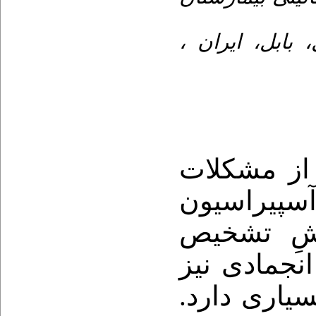
، بابل، ایران
 از مشکلات
سپیراسیون
وشِ تشخیص
ﻧﺠﻤﺎدی نیز
سیاری دارد