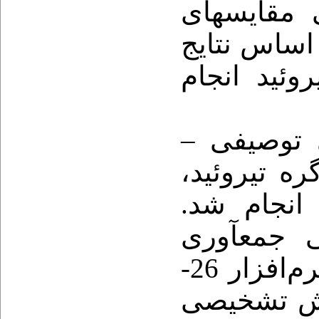
قایسه­ای
ساس نتایج
روئید انجام
–
ی توصیفی
ره تیروئید
13 در بابل انجام شد
 جمع­آوری
‌افزار 26
،  تشخیصی