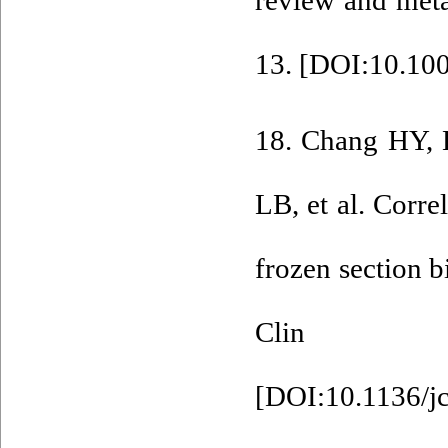
review and met
13. [
DOI:10.100
18. Chang HY, 
LB, et al. Corre
frozen section b
Clin Pat
[
DOI:10.1136/j