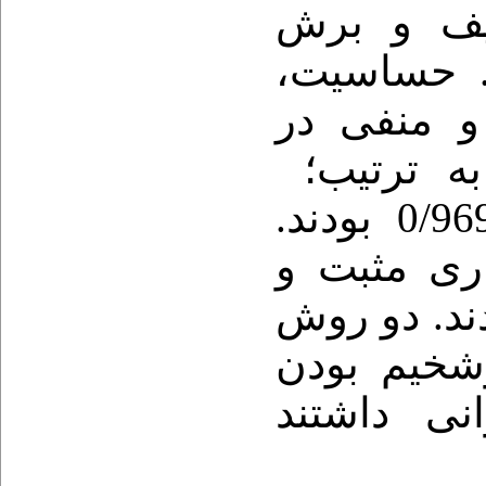
ف
و
ﺑﺮش
 88/57% بودند. حساسیت
و منفی در
ه ترتیب؛
ری مثبت و
انجمادی 100% بودند. دو روش
­خیم بودن
8/58% همخوانی داشتند