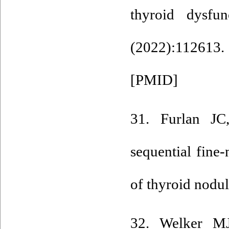
thyroid dysfu
(2022):1126
[
PMID
]
31. Furlan JC
sequential fine
of thyroid nodul
32. Welker M