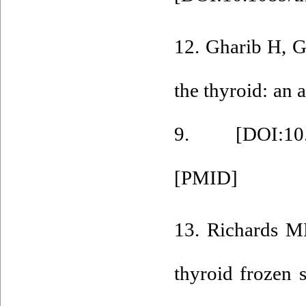
12. Gharib H, G
the thyroid: an
9. [
DOI:10
[
PMID
]
13. Richards M
thyroid frozen 