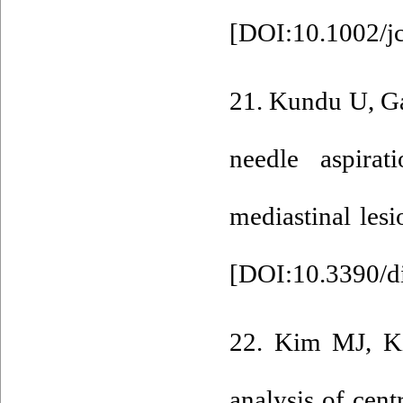
[
DOI:10.1002/j
21. Kundu U, Ga
needle aspira
mediastinal les
[
DOI:10.3390/d
22. Kim MJ, K
analysis of cent