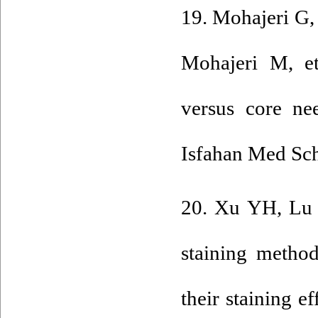
19. Mohajeri G,
Mohajeri M, et
versus core nee
Isfahan Med Sch
20. Xu YH, Lu J
staining metho
their staining e