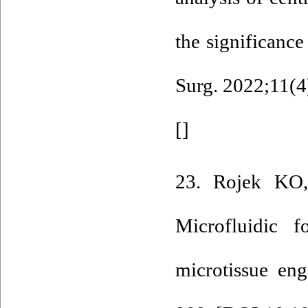
the significance
Surg. 2022;11(4
[
]
23. Rojek KO,
Microfluidic f
microtissue en