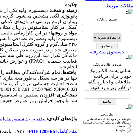
چکیده
مقالات مرتبط
زمینه و هدف
:
دیسمنوره اولیه یکی از ش
پاتولوژی لگنی مشخص می‌شود. اگرچه دا
جستجو در پایگاه
بیماران لزوم بررسی درمان‌های کمکی ر
کمکی در کنار استامینوفن در زنان مبتلا ب
مواد و روش­ها:
جستجوی پیشرفته
قاعدگی تکرار شد. این روند طی سه سیک
فعالیت جسمانی (
PPAQ
) و عوارض جانبی 
دریافت اطلاعات پایگاه
انجام شد.
نشانی پست الکترونیک
یافته‌ها:
تمام شرکت‌کنندگان مطالعه را ت
خود را برای دریافت
تنها در هر سه سیکل به‌طور معنی‌داری کمتر 
اطلاعات و اخبار پایگاه،
سطح فعالیت جسمانی نیز در گروه مداخله به‌
در کادر زیر وارد کنید.
(
OR=10.02
؛ 95%
CI: 2.91–34.50
؛ 0.001>
نتیجه‌گیری:
افزودن نیفدیپین به استامینو
شد. با وجود افزایش بروز عوارض خفیف، ا
نظرسنجی
واژه‌های کلیدی:
نیفدیپین
،
دیسمنوره اولیه
نظر شما در مورد مقالات مجله علمی
دانشگاه علوم پزشکی کردستان چیست؟
ضعیف
متوسط
متن کامل
[PDF 1209 kb]
(۷۳ دریافت)