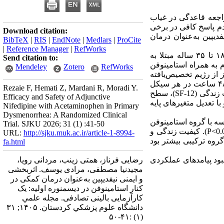
راجعه قاعدگی در غیاب
م پاسخ کافی در برخی
Download citation:
یپین به‌عنوان درمان
BibTeX
|
RIS
|
EndNote
|
Medlars
|
ProCite
|
Reference Manager
|
RefWorks
در این کارآزمایی بالینی تصادفی دوسوکور که در سال ۱۴۰۳ در سنندج انجام شد، ۱۱۰ زن ۱۸ تا ۳۵ ساله مبتلا به
Send citation to:
نسبت ۱:۱ در دو گروه تخصیص یافتند. گروه مداخله نیفدیپین ۱۰ میلی‌گرم به همراه استامینوفن
Mendeley
Zotero
RefWorks
دگی، یک دوز از رژیم تخصیص‌یافته
مصرف شد و در صورت عدم تسکین کافی پس از ۳۰ دقیقه یا عود درد، همان دوز هر ۱۲ ساعت تا حداکثر ۴۸ ساعت در هر سیکل
Rezaie F, Hemati Z, Mardani R, Moradi Y.
 زندگی (
SF-12
)، سطح
Efficacy and Safety of Adjunctive
با تعدیل متغیرهای پایه
Nifedipine with Acetaminophen in Primary
Dysmenorrhea: A Randomized Clinical
سه با گروه استامینوفن
Trial. SJKU 2026; 31 (1) :41-50
P
). کیفیت زندگی و
URL:
http://sjku.muk.ac.ir/article-1-8994-
روه ترکیبی بیشتر بود
fa.html
بود پیامدهای عملکردی
رضایی فرناز، همتی زینب، مردانی رویا،
مجیدنیا مصطفی، مرادی یوسف. اثربخشی
و ایمنی نیفدیپین به‌عنوان درمان کمکی در
کنار استامینوفن در دیسمنوره اولیه: یک
کارآزمایی بالینی تصادفی. مجله علمي
دانشگاه علوم پزشكي كردستان. ۱۴۰۵; ۳۱
(۱) :۴۱-۵۰