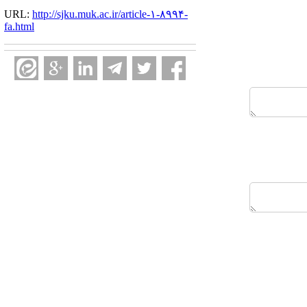
URL:
http://sjku.muk.ac.ir/article-۱-۸۹۹۴-
fa.html