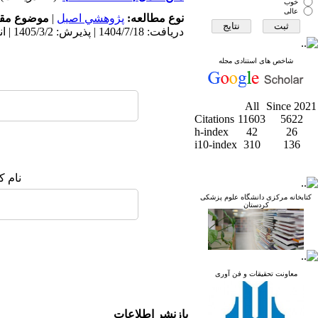
خوب
عالی
نوع مطالعه:
پژوهشي اصیل
|
موضوع مقا
دریافت: 1404/7/18 | پذیرش: 1405/3/2 | انتشار: 1405/5/3
شاخص های استنادی مجله
All
Since 2021
Citations
11603
5622
h-index
42
26
i10-index
310
136
نام ک
کتابخانه مرکزی دانشگاه علوم پزشکی
کردستان
معاونت تحقیقات و فن آوری
بازنشر اطلاعات