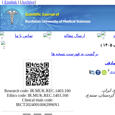
[ English ]
]
Archive
[
برگشت به فهرست نسخه ها
صادفی
۴
دی
Research code: IR.MUK.REC.1403.160
کردستان، سنندج،
Ethics code: IR.MUK.REC.1403.160
Clinical trials code:
IRCT20240910062996N1