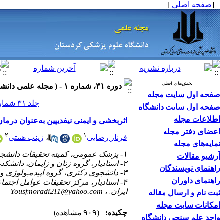
[
صفحه اصلی
]
بخش‌های اصلی
دوره ۳۱، شماره ۱ - ( مجله علمی دانشگاه علوم پزشکی کردستان - شماره ۱ سال ۱۴۰۵- مقالات در حال چاپ ۱۴۰۵ )
صفحه اول سایت مجله
جلد ۳۱ شماره ۱ صفحات ۵۰-۴۱
صفحه اول سایت دانشگاه
اطلاعات مجله
اثربخشی و ایمنی نیفدیپین به‌عنوان درما
اعضای دفتر مجله
۲
۱
فرناز رضایی
،
زینب همتی
نمایه‌های مجله
۱- پزشک عمومی، کمیته تحقیقات دانشجویی، دانشگاه علوم پزشکی کردستان، سنندج، ایران.
آرشیو مقالات
۲- استادیار، گروه زنان و زایمان، دانشکده پزشکی، دانشگاه علوم پزشکی کردستان، سنندج، ایران.
راهنمای نویسندگان
۳- دانشجوی دکتری، گروه اپیدمیولوژی و آمار زیستی، دانشکده پزشکی، دانشگاه علوم پزشکی کردستان، سنندج، ایران.
راهنمای داوران
۴- استادیار، مرکز تحقیقات عوامل اجت
ایران. ،
Yousfmoradi211@yahoo.com
ثبت نام و ارسال مقاله
امکانات سایت مجله
چکیده:
(۹۰۹ مشاهده)
واحد علم سنجی دانشگاه