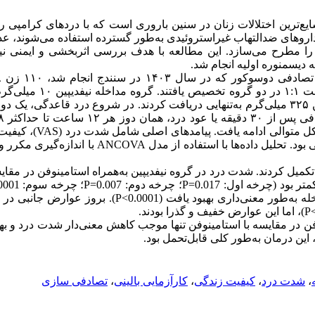
ایع‌ترین اختلالات زنان در سنین باروری است که با دردهای کرامپی 
روهای ضدالتهاب غیراستروئیدی به‌طور گسترده استفاده می‌شوند، عد
ا مطرح می‌سازد. این مطالعه با هدف بررسی اثربخشی و ایمنی نیفد
ه دیسمنوره اولیه انجام شد.
دیسمنوره اولیه به‌صورت تصادفی با 
۳۲۵ میلی‌گرم و گروه کنترل استامینوفن ۳۲۵ میلی‌گرم به‌تنهایی دریافت کردند. در شروع درد قاع
ل متوالی ادامه یافت. پیامدهای اصلی شامل شدت درد (
VAS
)، کیفیت
بود. تحلیل داده‌ها با استفاده از مدل
ANCOVA
با اندازه‌گیری مکرر و 
کمیل کردند. شدت درد در گروه نیفدیپین به‌همراه استامینوفن در مقای
بود (چرخه اول: 0.017=
P
؛ چرخه دوم: 0.007=
P
؛ چرخه سوم: 0.0001>
طور معنی‌داری بهبود یافت (0.0001>
P
). بروز عوارض جانبی در گ
P
)، اما این عوارض خفیف و گذرا بودند.
فن در مقایسه با استامینوفن تنها موجب کاهش معنی‌دار شدت درد و به
ین درمان به‌طور کلی قابل‌تحمل بود.
،
شدت درد
،
کیفیت زندگی
،
کارآزمایی بالینی
،
تصادفی سازی