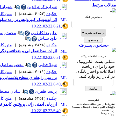
مقالات مرتبط
شراره کرام الدین
،
شهراد ا
چکیده
(۶۰۵۳ مشاهده)
|
متن کامل 
جستجو در پایگاه
اثر آپوپتوتیک کیپرولیس بر رده سلولی مالتیپل میلوما KMM-1 از طریق القاء توق
‎ 10.22102/22.6.21
علیرضا کاظمی
،
محمد رضا
داود بشاش
چکیده
(۷۸۴۸ مشاهده)
|
متن کامل 
جستجوی پیشرفته
اثرات ضداضطرابی و ضدافسردگی عصاره دارچین (Cinnamomum verum) در موش
دریافت اطلاعات پایگاه
‎ 10.22102/22.6.31
نشانی پست الکترونیک
شهلا فدایی
،
معصومه اصل 
خود را برای دریافت
اطلاعات و اخبار پایگاه،
چکیده
(۷۰۱۱ مشاهده)
|
متن کامل 
در کادر زیر وارد کنید.
بررسی رابطه ی سطح پلاسمایی ویتامین D با میزان بیان ژن Foxp3 در بیماران مبتلا به 
‎ 10.22102/22.6.40
پریسا ظفری
،
شایان مصطف
چکیده
(۶۳۵۴ مشاهده)
|
متن کامل 
نظرسنجی
ارزیابی ایمنی زائی پروتئین کایمر نوترکیب در بردارنده  EspA -Stx2b
نظر شما در مورد مقالات مجله علمی
دانشگاه علوم پزشکی کردستان چیست؟
ضعیف
‎ 10.22102.22/6.49
متوسط