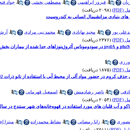
یان
،
فیروز ابراهیمی
،
مصطفی بخشی
،
جواد فت
(PDF)
(۲۰۹۸ دریافت)
علی پور
،
مجید بهابادی
،
محمد نبی مرادی
،
آرش 
(PDF)
(۲۳۷۶ دریافت)
ورزی
(PDF)
(۱۸۷۵ دریافت)
 در حضور مواد آلی از محیط آبی با استفاده از نانو ذرات TiO2 سنتز شده به روش سل ژل
دقی
،
ناصر رشادمنش
،
اسمعیل قهرمانی
(PDF)
(۲۰۵۴ دریافت)
 و آب قلیان های مورد استفاده در قهوه‌خانه‌های شهر سنندج در سال 396
نصوری
،
زانا رمضانی
،
نشاط محمدزاده
،
میترا اخ
 (PDF)
(۲۵۱۱ دریافت)