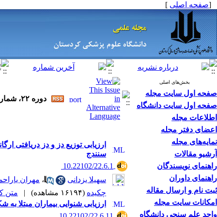
[
صفحه اصلی
]
بخش‌های اصلی
صفحه اول سایت مجله
دوره ۲۲، شماره ۶ - ( مجله علمی دانشگاه علوم پزشکی کردستان ۱۳۹۶ )
صفحه اول سایت دانشگاه
اطلاعات مجله
اعضای دفتر مجله
نمایه‌های مجله
ارزیابی توزیع دز و دز دریافتی ار
آرشیو مقالات
سنندج
راهنمای نویسندگان
‎ 10.22102/22.6.1
راهنمای داوران
سهیلا یزدانی
،
مهران یاراح
ثبت نام و ارسال مقاله
چکیده
(۱۶۱۹۴ مشاهده)
|
متن کامل
امکانات سایت مجله
ارزیابی شنوایی بیماران مبتلا به شک
واحد علم سنجی دانشگاه
‎ 10.22102/22.6.11