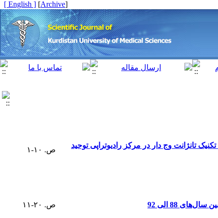
[ English ]
]
Archive
[
نیک تانژانت وج دار در مرکز رادیوتراپی توحید
ص. ۱۰-۱
ای 88 الی 92
ص. ۲۰-۱۱