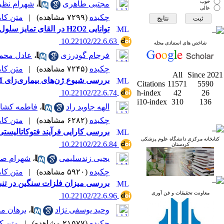
خوب
مجتبی طاهری
،
شهرام نظر
عالی
چکیده
(۷۲۹۹ مشاهده)
|
متن کامل 
توانایی H2O2 در القای تمایز سلول های بنیادی مزانشیمال انسانی به کندروسیت
‎ 10.22102/22.6.63
شاخص های استنادی مجله
فرجام گودرزی
،
عادل محمد
چکیده
(۷۲۴۵ مشاهده)
|
متن کامل 
All
Since 2021
بررسی شیوع ژن‌های بیماری‌زای phzM و pvdA در سودوموناس آئروژینوزا‌های جدا شده از بیماران بخش عفونی
Citations
11571
5590
‎ 10.22102/22.6.74
h-index
42
26
i10-index
310
136
الهه جاوید راد
،
فاطمه کشا
چکیده
(۶۲۸۲ مشاهده)
|
متن کامل 
بررسی کارایی فرآیند فتوکاتالیستی حذف کروم
کتابخانه مرکزی دانشگاه علوم پزشکی
‎ 10.22102/22.6.84
کردستان
یحیی زندسلیمی
،
شهرام صا
چکیده
(۵۹۲۰ مشاهده)
|
متن کامل 
بررسی میزان فلزات سنگین در تنباکو
معاونت تحقیقات و فن آوری
‎ 10.22102/22.6.96
وحید یوسفی نژاد
،
برهان م
چکیده
(۲۱۵۷۷ مشاهده)
|
متن کامل