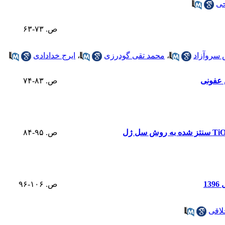
حی
ص. ۷۳-۶۳
سروآزاد
،
محمد تقی گودرزی
،
ایرج خدادادی
ص. ۸۳-۷۴
ص. ۹۵-۸۴
1
ص. ۱۰۶-۹۶
لاقی