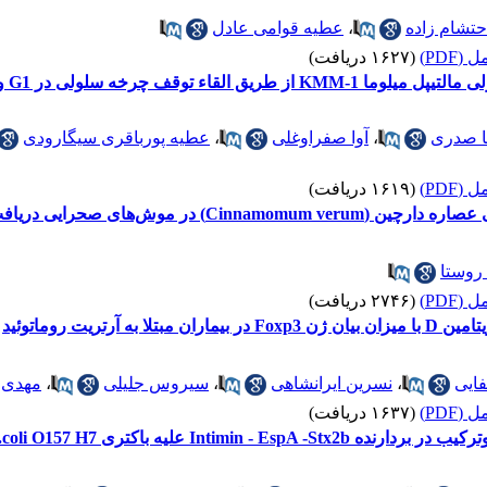
حتشام زاده
،
عطیه قوامی عادل
(PDF)
(۱۶۲۷ دریافت)
ف چرخه سلولی در G1 وابسته به افزایش p73
 صدری
،
آوا صفراوغلی
،
عطیه پورباقری سیگارودی
(PDF)
(۱۶۱۹ دریافت)
‌های صحرایی دریافت‌کننده استات سرب
روستا
(PDF)
(۲۷۴۶ دریافت)
آرتریت روماتوئید
ایی
،
نسرین ایرانشاهی
،
سیروس جلیلی
،
مهدی 
(PDF)
(۱۶۳۷ دریافت)
Intimin - علیه باکتری E.coli O157 H7