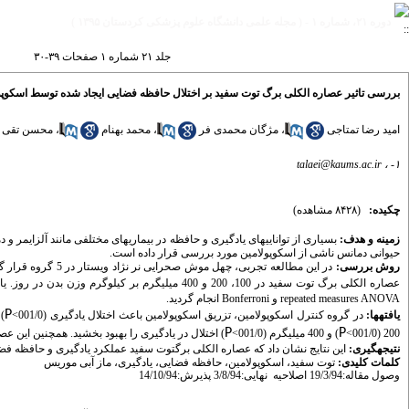
دوره ۲۱، شماره ۱ - ( مجله علمی دانشگاه علوم پزشکی کردستان ۱۳۹۵ )
جلد ۲۱ شماره ۱ صفحات ۳۹-۳۰
بررسی تاثیر عصاره الکلی برگ‌ توت‌ سفید بر اختلال حافظه فضایی ایجاد شده توسط اسکو
امید رضا تمتاجی
،
مژگان محمدی فر
،
محمد بهنام
،
محسن تقی ز
talaei@kaums.ac.ir
۱- ،
چکیده:
(۸۴۲۸ مشاهده)
زمینه و هدف:
بسیاری از توانایی­های یادگیری و حافظه در بیماری­های مختلفی مانند آلزایمر و
حیوانی دمانس ناشی از اسکوپولامین مورد بررسی قرار داده است.
روش بررسی:
عصاره الکلی برگ توت سفید در 100، 200 و 400 میلی­گرم بر کیلوگرم وزن بدن در روز. یادگیری و حافظه با استفاده از ماز آبی موریس پس از 28 روز ارزیابی گردید.
repeated measures ANOVA
و
Bonferroni
انجام گردید.
P
یافته­ها:
در گروه کنترل اسکوپولامین، تزریق اسکوپولامین باعث اختلال یادگیری (001/0
>
) 
P
P
200 (001/0
>
) و 400 میلی­گرم (001/0
>
) اختلال در یادگیری را بهبود بخشید. همچنین این عصاره در دوزهای 200 و 00
نتیجه­گیری:
این نتایج نشان داد که عصاره الکلی برگ­توت سفید عملکرد یادگیری و حافظه فضا
کلمات کلیدی:
توت سفید، اسکوپولامین، حافظه فضایی، یادگیری، ماز آبی موریس
وصول مقاله:19/3/94 اصلاحیه
نهایی:3/8/94 پذیرش:14/10/94