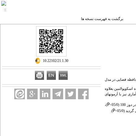
برگشت به فهرست نسخه ها
‎ 10.22102/21.1.30
 حافظه فضایی در مدل
ای دریافت کننده اسکوپولامین بعلاوه
اری نیز با آزمون­های
P
1 (05/0
>
)،
P
ید (05/0
>
).