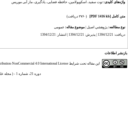
واژه‌های کلیدی:
توت سفید
،
اسکوپولامین
،
حافظه فضایی
،
یادگیری
،
ماز آبی موریس
متن کامل
[PDF 1416 kb]
(۲۷۶۰ دریافت)
نوع مطالعه:
پژوهشي اصیل
|
موضوع مقاله:
عمومى
دریافت: 1394/12/21 | پذیرش: 1394/12/21 | انتشار: 1394/12/21
بازنشر اطلاعات
این مقاله تحت شرایط
ibution-NonCommercial 4.0 International License
دوره 21، شماره 1 - ( مجله علمی دانشگاه علوم پزشکی کردستان 1395 )