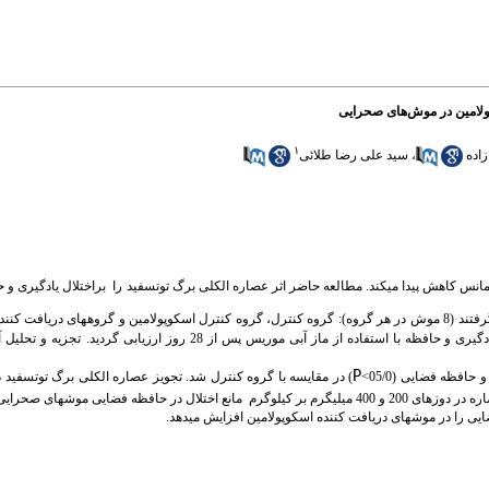
پولامین در موش‌های صحرایی
۱
اده
،
سید علی رضا طلائی
 دمانس کاهش پیدا می­کند. مطالعه حاضر اثر عصاره الکلی برگ توت­سفید را
براختلال یادگیری و
در این مطالعه تجربی، چهل موش صحرایی نر نژاد ویستار در 5 گروه قرار گرفتند (8 موش در هر گروه): گروه کنترل، گروه کنترل اسکوپولامین و گروه­ه
تجزیه و تحلیل آم
P
و حافظه فضایی (05/0
>
) در مقایسه با گروه کنترل شد. تجویز عصاره الکلی برگ توت­سفید در دوز 00
4 میلی­گرم بر کیلوگرم
مانع اختلال در حافظه فضایی موش­های صحرایی گرد
یی را در موش­های دریافت کننده اسکوپولامین افزایش می­دهد.